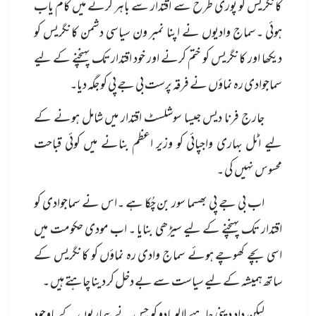
کانگریس کو پوری طرح سے اقتدار سے باہر کرنے میں کام یاب
ہوئی ۔سماج وادیوں نے اپنا نمبر ون سیاسی دشمن کانگریس کو
دیکھا اور کانگریس کو ختم کرنے اور خود اقتدار تک پہنچنے کے لیے
سماجوادی رہ نماؤں نے فرقہ پرست بی جے پی کو جگہ دیا۔
جارج فرنا دیس جیسا سوشلسٹ اقتدار میں شامل ہونے کے
لیے اٹل بہاری واجپائی کو وزیر اعظم بنانے میں کوئی قباحت
محسوس نہیں کی ۔
اب بی جے پی بھسما سور بن چُکا ہے ۔اس نے سماجوادی کو
اقتدار تک پہنچنے کے لیے سیڑھی بنایا ۔ اب مودی حکومت میں
اسی بچے کھوچے ہوئے سماج وادی رہ نماؤں کو کانگریس کے
ساتھ ہمیشہ کے لیے سیاست سے بے دخل کر دینا چاہتے ہیں ۔