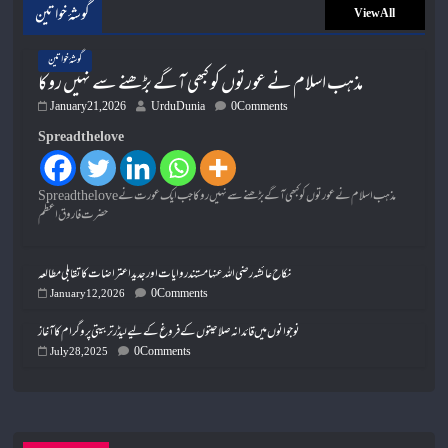
گوشۂ خواتین
View All
گوشۂ خواتین
مذہب اسلام نے عورتوں کو کبھی آگے بڑھنے سے نہیں روکا
January 21, 2026
UrduDunia
0 Comments
Spread the love
Spread the loveمذہب اسلام نے عورتوں کو کبھی آگے بڑھنے سے نہیں روکا جب ایک عورت نے
حضرت فاروق اعظم
نکاح عائشہ رضی اللہ عنہا مستند روایات اور جدید اعتراضات کا تقابلی مطالعہ
0 Comments
January 12, 2026
نوجوانوں میں قائدانہ صلاحیتوں کے فروغ کے لیے لیڈر تربیتی پروگرام کا آغاز
0 Comments
July 28, 2025