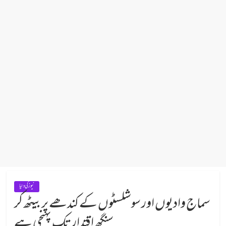
نیوز کی دنیا
سماج وادیوں اور سوشلسٹوں کے کندھے پر بیٹھ کر
سنگھ اقتدار تک پہنچی ہے