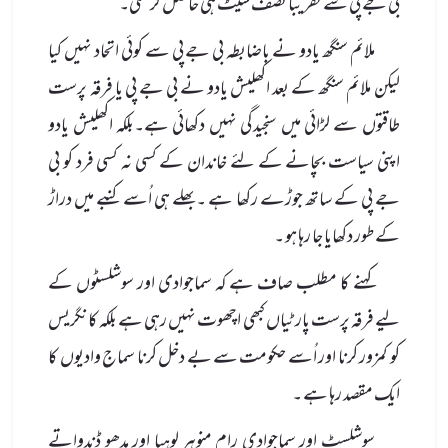
بی جے پی سے تقریباً نصف سیٹ ہی حاصل کر سکی۔
ملائم سنگھ یادو نے باضابطہ بی جے پی سے کوئی اتحاد نہیں کیا
لیکن ملائم سنگھ کے بعد اکھلیش یادو نے بی جے پی یا فرقہ پرست
طاقتوں سے لڑائی میں سنجیدگی نہیں دکھائی ہے۔بلکہ اکھلیش یادو
اپنی سیاست بچانے کے لئے خاندان کے کسی نہ کسی فرد کو بی
جے پی کے ساتھ جوڑے رکھا ہے ۔بھلے ہی اُسے کنبے میں دراڑ
کے طور دکھایا جا رہا ہو ۔
کہنے کا مطلب صاف ہے کہ سماجوادی اور سوشلسٹوں کے
لیے فرقہ پرست پارٹیاں کبھی اچھوت نہیں رہی ہے بلکہ کانگریس
کو کمزور کرنا اور اُسے حکومت سے بے دخل کرنا سماج وادیوں کا
ایک مقصد رہا ہے ۔
سوشلسٹ اور سماجوادی رام منوہر لوہیا اور مدھو ڈندواتے