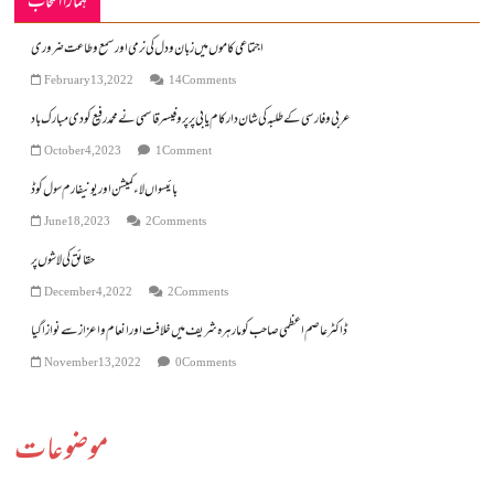
ہمارا انتخاب
اجتماعی کاموں میں زبان ودل کی نرمی اورسمع وطاعت ضروری
February 13, 2022
14 Comments
عربی و فارسی کے طلبہ کی شان دار کام یابی پر پروفیسر قاسمی نے محمد رفیع کو دی مبارک باد
October 4, 2023
1 Comment
بائیسواں لاء کمیشن اور یونیفارم سول کوڈ
June 18, 2023
2 Comments
حقائق کی لاشوں پر
December 4, 2022
2 Comments
ڈاکٹرعاصم اعظمی صاحب کو مارہرہ شریف میں خلافت اور انعام واعزاز سے نوازاگیا
November 13, 2022
0 Comments
موضوعات