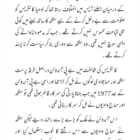
کے درمیان اسلئے آپس میں اختلاف رہتا تھا کہ لوھیا کانگریس کو
حکومت سے بے دخل کرنے کے لیے سنگھ کا ساتھ لینے میں کوئی
بھی قباحت محسوس نہیں کرتے تھے ۔جب کہ مدھو دنڈواتے کی
ایسی سوچ نہیں تھی۔وہ سنگھ سے دوری بنا کر سیاست کرنا پسند
کرتے تھے ۔
کانگریس کی مخالفت میں جے پی آندولن دراصل فرقہ پرست
سنگھ اور سماجوادی لوگوں نے مل کر لڑا تھا اور اسی جے پی آندولن
کے بعد 1977 میں جب جنتا پارٹی کی سرکار قائم ہوئی تھی تو سنگھ
اور سماج وادیوں نے مل کر سرکار بنائی تھی ۔
اس آندولن نے ملک کو بڑے بڑے رہنماء دیئے لیکن سنگھ
نے سماج وادیوں سے اس رشتے کا خوب استعمال کیا اور