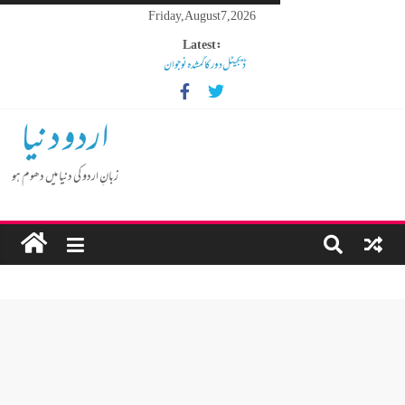
Friday, August 7, 2026
Latest:
ڈیجیٹل دور کا گمشدہ نوجوان
مہنگائی کا بوجھ پس رہا ہے مڈل کلاس انسان
کم عمر لڑکوں میں بڑھتی ہوئی نشے کی لت
اردو دنیا
گوشالہ کی زمین بتا کر سوسالہ پرانے قبرستان پر انتظامیہ نے چلا دیا
بلڈوزر
زبانِ اردو کی دنیا میں دھوم ہو