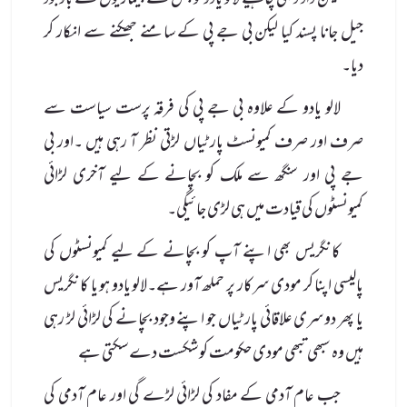
لیکن داد دینی چاہیے لالو یادو کو جس نے بیماریوں کے باوجود
جیل جانا پسند کیا لیکن بی جے پی کے سامنے جھکنے سے انکار کر
دیا۔
لالو یادو کے علاوہ بی جے پی کی فرقہ پرست سیاست سے
صرف اور صرف کمیونسٹ پارٹیاں لڑتی نظر آ رہی ہیں ۔اور بی
جے پی اور سنگھ سے ملک کو بچانے کے لیے آخری لڑائی
کمیونسٹوں کی قیادت میں ہی لڑی جائیگی۔
کانگریس بھی اپنے آپ کو بچانے کے لیے کمیونسٹوں کی
پالیسی اپنا کر مودی سرکار پر حملھ آور ہے۔لالو یادو ہو یا کانگریس
یا پھر دوسری علاقائی پارٹیاں جو اپنے وجود بچانے کی لڑائی لڑ رہی
ہیں وہ سبھی تبھی مودی حکومت کو شکست دے سکتی ہے
جب عام آدمی کے مفاد کی لڑائی لڑے گی اور عام آدمی کی