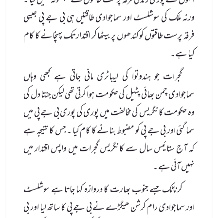
اُنہوں نے پوری زندگی فرقہ پرست طاقتوں سے سمجھوتہ نہیں کیا ۔
ورنہ ملک کی سوشلسٹ اور سماجوادی طاقتیں ہی بی جے پی جیسی
فرقہ پرست طاقتوں کو کندھوں پر بیٹھا کر اقتدار تک پہنچانے کا کام
کیا ہے۔
گجرات جو ہندوتوا کی لیباٹری مانی جاتی ہے کبھی وہاں
سماجوادی چمن بھائی پٹیل کی حکومت ہوا کرتی تھی لیکن جنتا دل کی
وہ حکومت کانگریس کی مخالفت میں پوری کی پوری بی جے پی میں
سما گئی اور بی جے پی کو مضبوط بنانے کا کام کیا ۔ جس کا نتیجہ ہے
کہ آج ستائیس سال سے کانگریس گجرات میں واپس اقتدار میں
نہیں آئی ہے ۔
کرناٹک جسے جنوب بھارت کا دروازہ کہا جاتا ہے سوشلسٹ
اور سماجوادی رام کرشن ھیگڑے نے بی جے پی کا ساتھ لیا اور بی