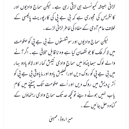
لڑائی ہمیشہ کمیونسٹ ہی لڑتی رہی ہے۔ لیکن سماج وادیوں اور
کانگریس کی مجبوری ہے کہ بی جے پی کی کارپوریٹ پالیسی کے
خلاف عام آدمی کے مفاد کی خاطر لڑائی لڑے۔
لیکن سماج وادیوں اور سوشلسٹوں نے بی جے پی کو حکومت
میں لا کر ملک کا جو نقصان کیا ہے وہ نا قابل تلافی ہے۔ اگر آنے
والے لوک سبھا چناؤ میں سماج وادی نتیش کمار اور لالو یادو بہار
میں بی جے پی کو روک دیں اور اکھلیش یادو اور مایاوتی بی جے پی کو
اُتر پردیش میں روک دیں اور اُسے حکومت تک پہنچنے میں کام
یاب نہیں ہونے دیئے تو کچھ حد تک سماج وادی رہنماؤں کے
گناہ دھل جائیں گے ۔
میرا روڈ ،ممبئی