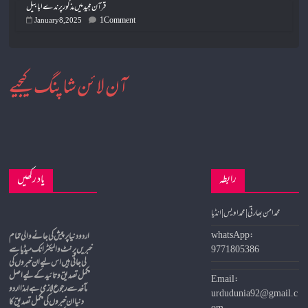
قرآن مجید میں مذکور پرندے ابابیل
1 Comment
January 8, 2025
آن لائن شاپنگ کیجیے
رابطہ
یاد رکھیں
محمد امن بھارتی | محمد اویس | انڈیا
whatsApp:
9771805386
خبریں پرنٹ و الیکٹرانک میڈیا سے
لی جاتی ہیں اس لیے ان خبروں کی
مکمل تصدیق و تائید کے لیے اصل
Email:
مآخد سے رجوع لازمی ہے لہذا اردو
urdudunia92@gmail.c
دنیا ان خبروں کی مکمل تصدیق کا