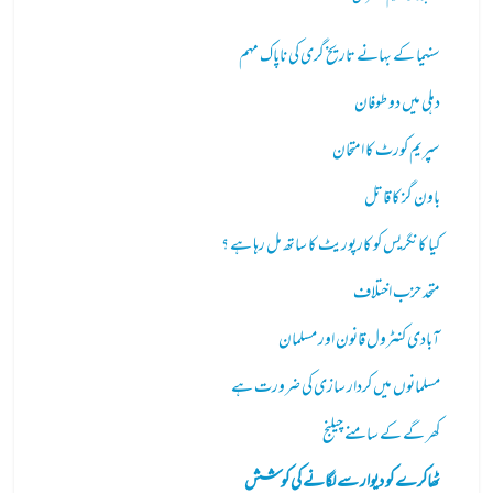
سنیما کے بہانے تاریخ گری کی ناپاک مہم
دہلی میں دو طوفان
سپریم کورٹ کا امتحان
باون گز کا قاتل
کیا کانگریس کو کارپوریٹ کا ساتھ مل رہا ہے ؟
متحد حزب اختلاف
آبادی کنٹرول قانون اور مسلمان
مسلمانوں میں کردار سازی کی ضرورت ہے
کھر گے کے سامنے چیلنج
ٹھاکرے کو دیوار سے لگانے کی کوشش