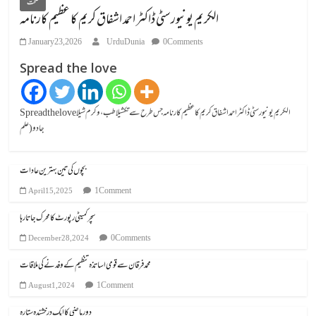
صحت
الکریم یونیورسٹی ڈاکٹر احمد اشفاق کریم کا عظیم کارنامہ
January 23, 2026
UrduDunia
0 Comments
Spread the love
Spread the loveالکریم یونیورسٹی ڈاکٹر احمد اشفاق کریم کا عظیم کارنامہ جس طرح سے تکشیلا طب، وکرم شیلا
جادو (علم
بچوں کی تین بہترین عادات
1 Comment
April 15, 2025
سچر کمیٹی رپورٹ کا محرک جاتا رہا
0 Comments
December 28, 2024
محمد فرقان سے قومی اساتذہ تنظیم کے وفد نے کی ملاقات
1 Comment
August 1, 2024
دور ماضی کا ایک درخشندہ ستارہ