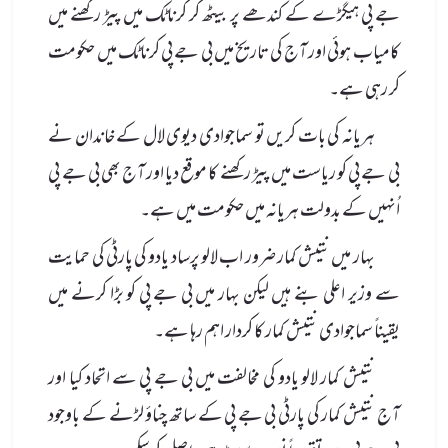
جے پی ہیگڑے کے کندھے پر بیٹھ کر کرناٹک میں پیڑ رکھنے میں
کامیاب ہوئی اور آج کی تاریخ میں بی جے پی کرناٹک میں حکومت
کر رہی ہے۔
ہریانہ کی بات کریں تو سماجوادی دیوی لال کے خاندان نے
بی جے پی کو ریاست میں پیڑ رکھنے کا موقع دیا اور آج بھی بی جے پی
اُنہیں کے بدولت ہریانہ میں حکومت میں ہے۔
بہار میں نتیش کمار ضرور اب لالو پرساد یادو کی پارٹی کی حمایت
سے وزیر اعلی بنے ہیں لیکن بہار میں بی جے پی کو بڑا کرنے میں
یقیناً سماجوادی نتیش کمار کا کردار اہم رہا ہے۔
نتیش کمار لالو یادو کی مخالفت میں بی جے پی سے اتحاد کیا اور
آج نتیش کمار کی پارٹی بی جے پی کے ساتھ چناؤ لڑنے کے باوجود