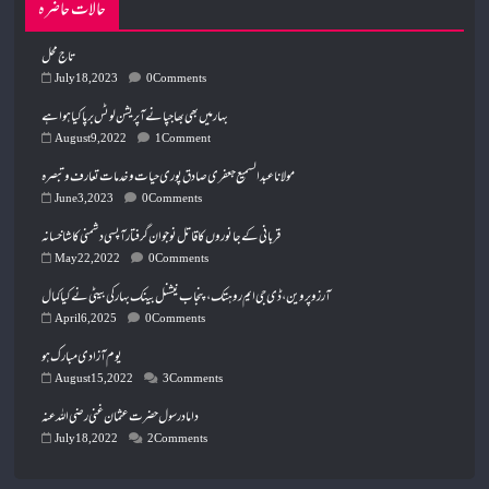
حالات حاضرہ
تاج محل
July 18, 2023
0 Comments
بہار میں بھی بھاجپا نے آپریشن لوٹس برپا کیا ہوا ہے
August 9, 2022
1 Comment
مولانا عبد السمیع جعفری صادق پوری حیات وخدمات تعارف و تبصرہ
June 3, 2023
0 Comments
قربانی کے جانوروں کا قاتل نوجوان گرفتار آپسی دشمنی کا شاخسانہ
May 22, 2022
0 Comments
آرزو پروین ،ڈی جی ایم روہتک ،پنجاب نیشنل بینک بہار کی بیٹی نے کیا کمال
April 6, 2025
0 Comments
یوم آزادی مبارک ہو
August 15, 2022
3 Comments
داماد رسول حضرت عثمان غنی رضی اللہ عنہ
July 18, 2022
2 Comments