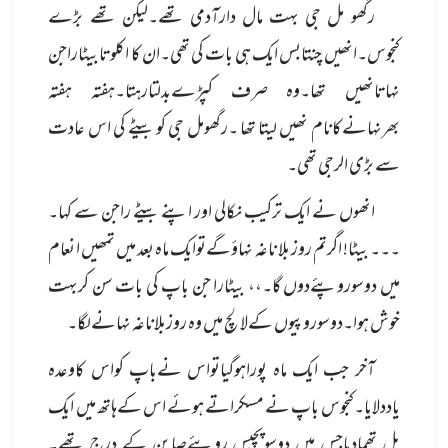
رگھو مل جی بہت مال دارآدمی تھے۔لیکن تھے بڑے
کنجوس۔انھیں چنتابس ایک ہی بات کی تھی۔ان کا اکلوتابیٹاراجن
نہاتانھیں تھا۔وہ صرف کپڑےبدلتارہتا۔ہفتہ ہفتہ
بھرنہانےکانام نھیں لیتا تھا ۔رگھومل جی کو بیٹے کی اس عادت
سے بڑی الرجی تھی۔
انھوں نے ایک ترکیب نکالی اور اپنے بیٹے راجن سے کہا۔
۔۔۔ بیٹا! اگرتم روز بلا ناغہ نہاؤگےتوایک ماہ بعد میں تمھیں ا نعام
میں دوسوروپئےدوں گا۔،، بیٹارا جن باپ کی بات سن کربہت
خوش ہوا۔دوسوروپیوں کےلالچ میں وہ روزبلاناغہ نہانےلگا۔
آخر جب ایک ماہ پوراہوگیاتواس نےباپ کواس کاوعدہ
یاددلایا۔کنجوس باپ نے مسکراتے ہوئے اس کےہاتھ میں ایک
بل تھمادیاجس میں دوسوپچیس روپئےصابن کے درج تھے۔