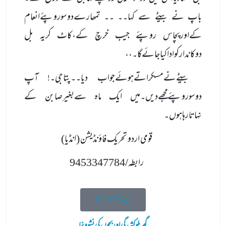
باپ نے بیٹے سے کہا۔۔ ۔۔ تمھارےدوسوروپئےانعام
کےاورپچاس روپئے جیب خرچ کے،کاٹ کریہ بل
دوکاندارکواداکیاجائےگا۔،،
بیٹےنےمسکراتےہوئےجواب دیا۔۔پتاجی۔! آپ
دوسوروپئےمجھےدیں۔میں ایک ماہ سےبغیرصابن کے
نہاتارہاہوں۔
قومی اردو تحریک فاؤنڈیشن (انڈیا)
رابطہ/9453347784
ایک نظر ادھر بھی