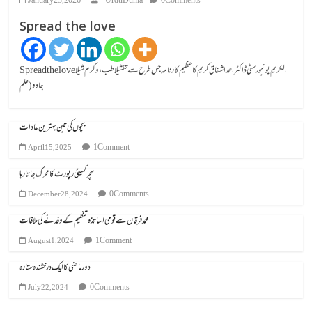
January 23, 2026
UrduDunia
0 Comments
Spread the love
Spread the loveالکریم یونیورسٹی ڈاکٹر احمد اشفاق کریم کا عظیم کارنامہ جس طرح سے تکشیلا طب، وکرم شیلا
جادو (علم
بچوں کی تین بہترین عادات
1 Comment
April 15, 2025
سچر کمیٹی رپورٹ کا محرک جاتا رہا
0 Comments
December 28, 2024
محمد فرقان سے قومی اساتذہ تنظیم کے وفد نے کی ملاقات
1 Comment
August 1, 2024
دور ماضی کا ایک درخشندہ ستارہ
0 Comments
July 22, 2024