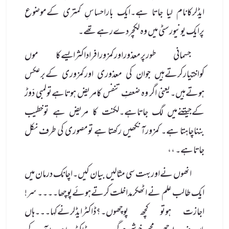
ایڈلرکانام لیا جاتا ہے۔ایک باراحساسِ کمتری کےموضوع
پرایک یونیورسٹی میں وہ لکچردےرہےتھے۔
جسمانی طورپرمعذوراورکمزورافراداکثرایسےکا موں
کواختیارکرتےہیں جوان کی معذوری اورکمزوری کےبرعکس
ہوتےہیں۔یعنی اگر وہ ضعفِ تنفس کامریض ہوتاہےتولمبی دّوڑ
کےجیتنےمیں لگ جاتاہے۔لکنت کا مریض ہے توخطیب
بنناچاہتا ہے۔ کمزورآنکھیں رکھتا ہے تومصوری کی طرف نکل
جاتاہے۔ ،،
انھوں نےاوربہت سی مثالیں بیان کیں۔اچانک درمان میں
ایک طالب علم نے اٹھکرمداخلت کرتےہوئےپوچھا۔۔۔۔ سر!
اجازت ہوتو کچھ پوچھوں۔؟ڈاکٹرایڈلرنےکہا۔۔۔ہاں