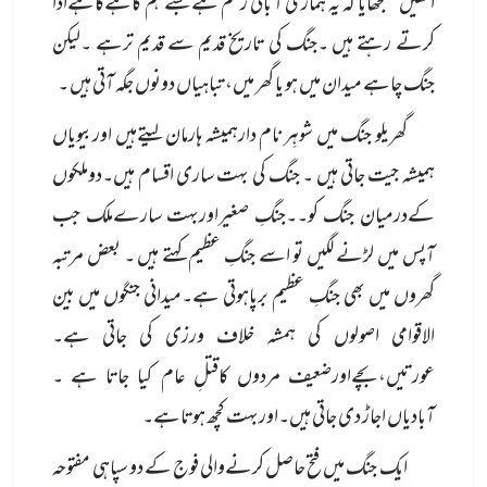
انھیں سمجھایا کہ یہ ہماری آ بائی رسم ہے جسے ہم گاہےگاہےادا
کرتے رہتے ہیں ۔جنگ کی تاریخ قدیم سے قدیم ترہے ۔لیکن
جنگ چاہے میدان میں ہو یا گھر میں، تباہیاں دونوں جگہ آتی ہیں ۔
گھریلو جنگ میں شوہِر نام دارہمیشہ ہارمان لیتےہیں اوربیویاں
ہمیشہ جیت جاتی ہیں ۔ جنگ کی بہت ساری اقسام ہیں۔دوملکوں
کےدرمیان جنگ کو۔۔جنگِ صغیراوربہت سارےملک جب
آپس میں لڑنے لگیں تو اسے جنگِ عظیم کہتے ہیں ۔ بعض مرتبہ
گھروں میں بھی جنگِ عظیم برپاہوتی ہے۔میدانی جنگوں میں بین
الاقوامی اصولوں کی ہمشہ خلاف ورزی کی جاتی ہے۔
عورتیں،بچےاورضعیف مردوں کاقتلِ عام کیا جاتا ہے ۔
آبادیاں اجاڑ دی جاتی ہیں۔اوربہت کچھ ہوتاہے۔
ایک جنگ میں فتح حاصل کرنےوالی فوج کے دو سپاہی مفتوحہ