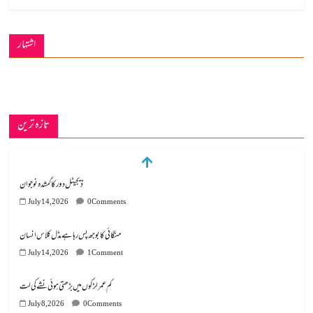
اشتہار
تازہ ترین
ڈیجیٹل دور کا گمشدہ نوجوان
July 14, 2026
0 Comments
مہنگائی کا بوجھ پس رہا ہے مڈل کلاس انسان
July 14, 2026
1 Comment
کم عمر لڑکوں میں بڑھتی ہوئی نشے کی لت
July 8, 2026
0 Comments
گوشالہ کی زمین بتا کر سوسالہ پرانے قبرستان پر انتظامیہ نے چلا دیا بلڈوزر