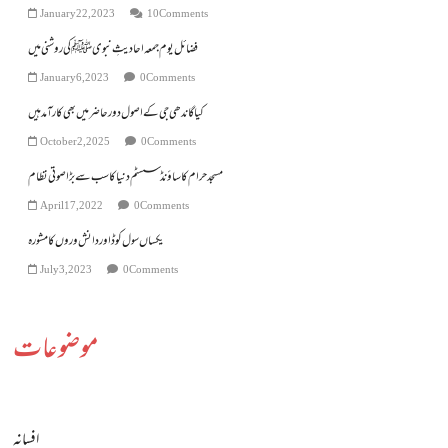
January 22, 2023
10 Comments
فضائل یوم جمعہ احادیثِ نبوی ﷺ کی روشنی میں
January 6, 2023
0 Comments
کیا گاندھی جی کے اصول دور حاضرمیں بھی کارآمد ہیں
October 2, 2025
0 Comments
مسجد حرام کا ساؤنڈ سسٹم دنیا کا سب سے بڑا صوتی نظام
April 17, 2022
0 Comments
یکساں سول کوڈ اور دانش وروں کا مشورہ
July 3, 2023
0 Comments
موضوعات
افسانہ