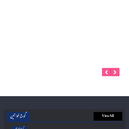
گوشۂ خواتین
View All