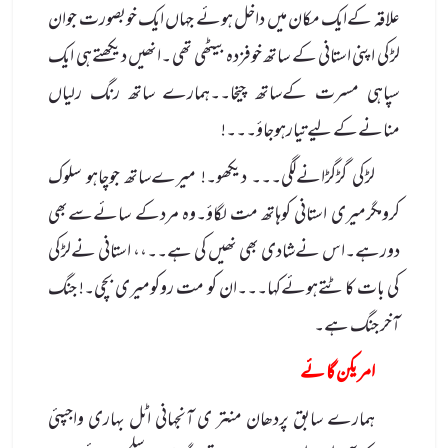
علاقہ کےایک مکان میں داخل ہوئے جہاں ایک خوبصورت جوان
لڑکی اپنی استانی کے ساتھ خوفزدہ بیٹھی تھی ۔انھیں دیکھتےہی ایک
سپاہی مسرت کےساتھ چیخا۔۔ہمارے ساتھ رنگ رلیاں
منانےکے لیےتیارہوجاؤ۔۔۔!
لڑکی گڑگڑانےلگی۔۔۔ دیکھو۔! میرےساتھ جوچاہو سلوک
کرومگرمیری استانی کوہاتھ مت لگاؤ۔وہ مردکے سائےسےبھی
دورہے۔اس نےشادی بھی نھیں کی ہے۔۔،، استانی نےلڑکی
کی بات کاٹتےہوئےکہا۔۔۔ان کو مت روکومیری بچی۔! جنگ
آخر جنگ ہے۔
امر یکن گا ئے
ہمارے سابق پردھان منتر ی آنجہانی اٹل بہاری واجپئی