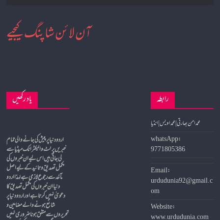
آن لائن شاپنگ کیجیے
رابطہ
یاد رکھیں
محمد امن بھارتی | محمد اویس | انڈیا
whatsApp:
9771805386
خبریں پرنٹ و الیکٹرانک میڈیا سے
لی جاتی ہیں اس لیے ان خبروں کی
مکمل تصدیق و تائید کے لیے اصل
Email:
مآخد سے رجوع لازمی ہے لہذا اردو
urdudunia92@gmail.c
دنیا ان خبروں کی مکمل تصدیق کا
om
دعویٰ نہیں کرتا ہے اور اردو دنیا پر
شائع ہونے والے مضامین و
Website:
تحریروں سے متفق ہونا ضروری نہیں
www.urdudunia.com