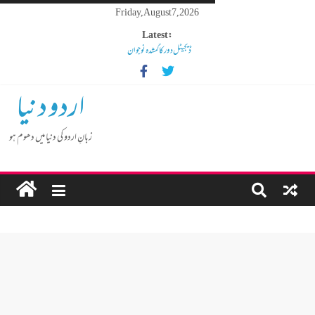
Friday, August 7, 2026
Latest:
ڈیجیٹل دور کا گمشدہ نوجوان
مہنگائی کا بوجھ پس رہا ہے مڈل کلاس انسان
کم عمر لڑکوں میں بڑھتی ہوئی نشے کی لت
اردو دنیا
گوشالہ کی زمین بتا کر سوسالہ پرانے قبرستان پر انتظامیہ نے چلا دیا
بلڈوزر
زبانِ اردو کی دنیا میں دھوم ہو