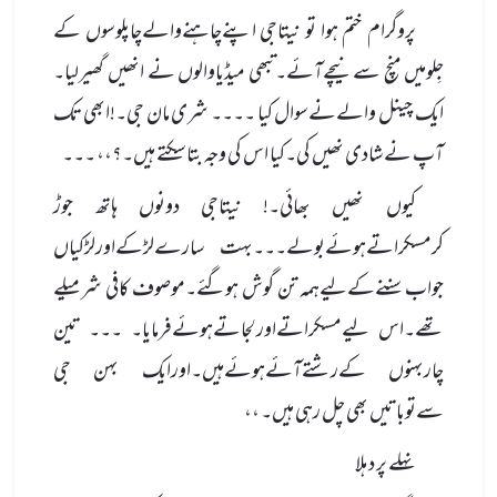
پروگرام ختم ہوا تو نیتاجی اپنےچاہنےوالےچاپلوسوں کے
جِلومیں منچ سےنیچےآئے۔تبھی میڈیاوالوں نے انھیں گھیرلیا۔
ایک چینل والےنےسوال کیا ۔۔۔۔ شری مان جی۔!ابھی تک
آپ نے شادی نھیں کی۔کیا اس کی وجہ بتا سکتے ہیں۔؟،، ۔۔۔
کیوں نھیں بھائی۔! نیتاجی دونوں ہاتھ جوڑ
کرمسکراتےہوئےبولے۔۔۔بہت سارےلڑکےاورلڑکیاں
جواب سننےکےلیےہمہ تن گوش ہوگئے۔موصوف کافی شرمیلے
تھے۔اس لیےمسکراتےاورلجاتےہوئےفرمایا۔ ۔۔۔ تین
چاربہنوں کےرشتےآئےہوئےہیں۔اورایک بہن جی
سےتوباتیں بھی چل رہی ہیں۔ ،،
نہلے پر د ہلا