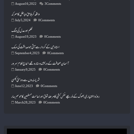
August 16, 2022
3 Comments
واقعہ کربلا حق و باطل کا معرکہ
July 5, 2024
0 Comments
ظلم اور عدل کی جنگ
August 19, 2023
0 Comments
استاد جن کے کردار سے آتی ہو صداقت کی مہک
September 4, 2023
0 Comments
آسمان صحافت کے درخشندہ ستارہ تھے الحاج غلام سرور
January 9, 2025
0 Comments
شرپسندوں سے دوستی کیسی
June 12, 2023
0 Comments
روزہ ! اختیاری بھوک کے ذریعے نفس کشی کا مرحلۂ شوق اور اعانت مسلمین کا موسم بہار
March 28, 2023
0 Comments