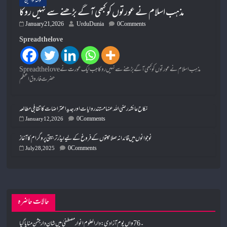
گوشۂ خواتین
مذہب اسلام نے عورتوں کو کبھی آگے بڑھنے سے نہیں روکا
January 21, 2026
UrduDunia
0 Comments
Spread the love
Spread the loveمذہب اسلام نے عورتوں کو کبھی آگے بڑھنے سے نہیں روکا جب ایک عورت نے
حضرت فاروق اعظم
نکاح عائشہ رضی اللہ عنہا مستند روایات اور جدید اعتراضات کا تقابلی مطالعہ
0 Comments
January 12, 2026
نوجوانوں میں قائدانہ صلاحیتوں کے فروغ کے لیے لیڈر تربیتی پروگرام کا آغاز
0 Comments
July 28, 2025
حالات حاضرہ
۔76 واں یوم آزادی: دارالعلوم انوارمصطفیٰ میں شان دار جشن منایا گیا