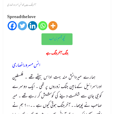
,
آخر جنگ ہے
محمد انس مسرور انصاری
Spread the love
کچھ تبسم زیر لب
جنگ آخر جنگ ہے
انس مسرورانصاری
ہمارے میردانش مند بہت اداس بیٹھےتھے ۔ فلسطین
اوراسرائیل کےمابین جنگ زوروں پر تھی ۔ ایک دوسرے
کوجی جان سے شکست دینے کی کوشش کر رہےتھے ۔ میر
صاحب نے پوچھا۔۔ آخر جنگ ہوتی کیوں ہے ۔۔،،؟ ہم نے