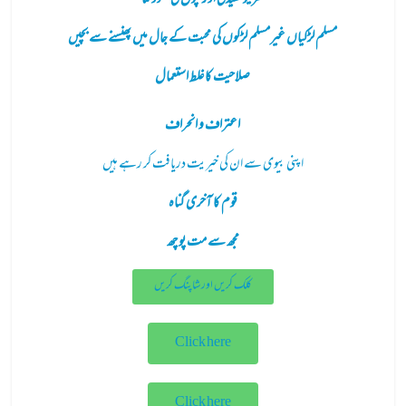
گھریلوکشیدگی اوربچوں کی نشوونما
مسلم لڑکیاں غیرمسلم لڑکوں کی محبت کے جال میں پھنسنے سے بچیں
صلاحیت کا غلط استعمال
اعتراف و انحراف
اپنی بیوی سے ان کی خیریت دریافت کر رہے ہیں
قوم کا آخری
گناہ
مجھ سے مت پوچھ
کلک کریں اور شاپنگ کریں
Click here
Click here