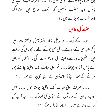
ہاں،ضرورپوچھو۔مجھے خوشی ہوگی۔،، ۔۔ ڈاکٹرصاحب! آپ کی
باتوں کایہ مطلب تونہیں کہ ضعفِ دماغ میں مبتلالوگ
ماہرِنفسیات ہوجاتےہیں۔؟
مفت کی دعا ئیں
اودھ کےنواب واجدعلی شاہ اخترعیش وعشرت میں
پڑکرواجدعلی کےبجائےسائل علی ہوگئے تھے۔مجبوری کی حالت
میں انگریزبہادرسےوظیفہ کی درخواست کی۔ انگریزافسران
کےپاس آیااورپوچھا۔۔۔ تم اپنی حیات تک وظیفہ چاہتے ہویا
مرنے کے بعد اپنے پسماندگان کے لیے بھی چاہتے ہو۔۔۔؟
۔۔۔ صرف اپنی حیات تک وظیفہ چاہتا ہوں ۔۔۔ اس
جوب پر ان کےوارثوں نےاحتجاج کیا اور کہا ۔۔۔ یہ آپ کیا
کرنے جا رہے ہیں۔۔؟ پھر ہمارا کیا ہوگا۔؟؟