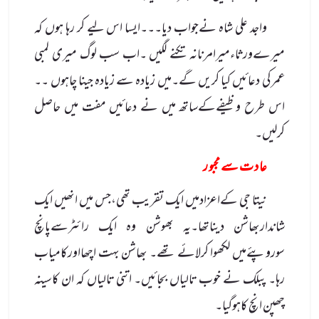
واجد علی شاہ نےجواب دیا۔۔۔ایسا اس لیے کر رہا ہوں کہ
میرےورثاءمیرامرنانہ تکنے لگیں ۔اب سب لوگ میری لمبی
عمرکی دعائیں کیا کریں گے۔میں زیادہ سے زیادہ جینا چاہوں ۔۔
اس طرح وظیفےکےساتھ میں نے دعائیں مفت میں حاصل
کرلیں۔
عا د ت سے مجبو ر
نیتا جی کےاعزادمیں ایک تقریب تھی،جس میں انھیں ایک
شانداربھاشن دیناتھا۔یہ بھوشن وہ ایک رائٹرسےپانچ
سوروپئےمیں لکھوا کرلائے تھے۔ بھاشن بہت اچھااورکامیاب
رہا۔ پبلک نے خوب تالیاں بجائیں۔ اتنی تالیاں کہ ان کاسینہ
چھپن انچ کاہوگیا۔