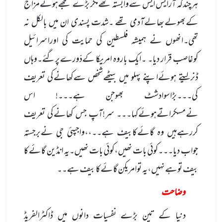
ہرچندکہ آرایس ایس سےوابستہ تھےمگر بڑے سلجھےہوئےمزاج
کےبھولےبھالےآدمی تھے ۔شدت پسندی ان میں بالکل نہ
تھی۔انھوں نے ہمیشہ فلسطین کی حمایت کی اوراسرائیل
کوغاصب قرار دیا۔ ۔ایک باروہ امریکا کےدّورےپرگئے۔وہاں
ڈنرلیتے ہوئےاپنے پہلو میں بیٹھےشخص سےکھانےکی تعریف
کی۔۔۔بڑاسوادشٹ بھوجن ہے۔۔۔! اس
نےمسکراتےہوئےکہا۔۔۔ سر!آپ جس کھانےکی تعریف
کررہےہیں وہ گائےکابیف ہے۔۔،،واجپئی جی نےبرجستہ
جواب دیا۔۔۔کوئی بات نھیں،کوئی بات نھیں۔یہ انڈین گائےکا
بیف توہےنہیں،یہ توامریکن گائےکا بیف ہے۔۔
وضاحت
دنیا کے تین بڑے نفسیات دانوں میں ڈاکٹرالفریڈ