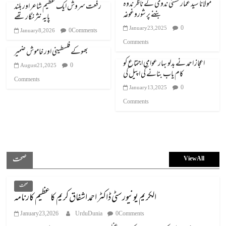
مولانا سید عمار حسنی ندوی کے ناظر ندوہ
رفعت سروش ایک عظیم شاعر اور بلند
بننے پر شوروغوغہ
پایہ نثر نگار تھے
0
January 23, 2025
0 Comments
January 8, 2026
Comments
بھوکے فلسطینی اور خاموش ضمیر
اعجاز احمد نے بدلو بہار عوامی اجتماع کو
0
August 21, 2025
کام یاب بنانے کی اپیل کی
Comments
0
January 13, 2025
Comments
صحت
View All
صحت
الکریم یونیورسٹی ڈاکٹر احمد اشفاق کریم کا عظیم کارنامہ
January 23, 2026
UrduDunia
0 Comments