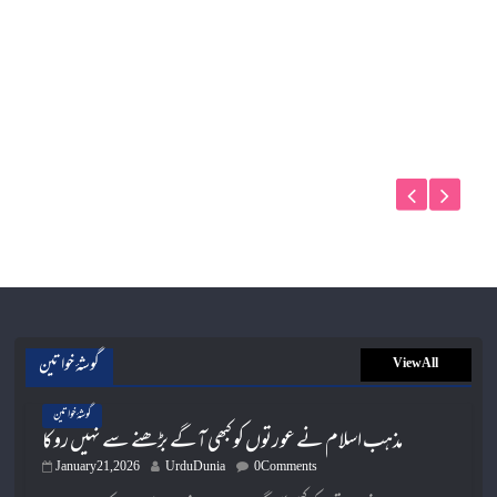
گوشۂ خواتین
View All
گوشۂ خواتین
مذہب اسلام نے عورتوں کو کبھی آگے بڑھنے سے نہیں روکا
January 21, 2026
UrduDunia
0 Comments