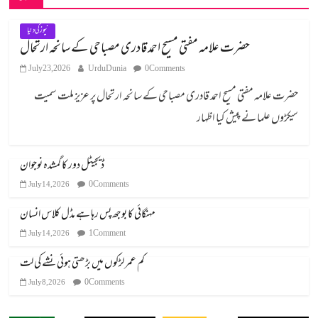
نیوز کی دنیا
حضرت علامہ مفتی مسیح احمد قادری مصباحی کے سانحہ ارتحال
July 23, 2026
UrduDunia
0 Comments
حضرت علامہ مفتی مسیح احمد قادری مصباحی کے سانحہ ارتحال پر عزیز ملت سمیت
سیکڑوں علما نے پیش کیا اظہار
ڈیجیٹل دور کا گمشدہ نوجوان
0 Comments
July 14, 2026
مہنگائی کا بوجھ پس رہا ہے مڈل کلاس انسان
1 Comment
July 14, 2026
کم عمر لڑکوں میں بڑھتی ہوئی نشے کی لت
0 Comments
July 8, 2026