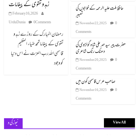
زہد و تقوی کے پیغامات
حافظِ ملت علیہ الرحمہ کے خوابوں کی
تعبیر
February 16, 2026
UrduDunia
0 Comments
0
November 22, 2025
Comments
رمضان المبارک کے روزے زہد و
تقوی کے پیغاماتمحمد ضیاء العظیم
حضرت پیر سید مہر علی شاہ گولڑوی کی
دھنک رنگ شاعری
قاسمی اللہ رب العزت نے اس دنیا
0
November 20, 2025
کو وجود
Comments
صاحبِ عرس قاسمی کون ہیں
0
November 16, 2025
Comments
نیوز کی د
View All