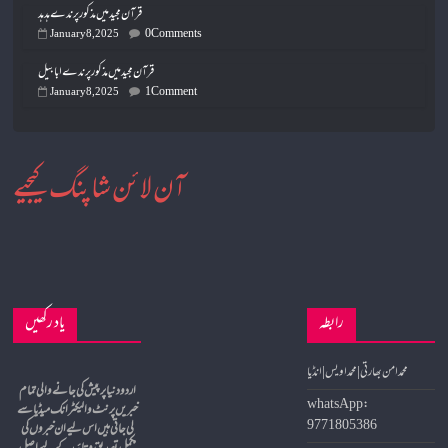
قرآن مجید میں مذکور پرندے ہدہد
0 Comments
January 8, 2025
قرآن مجید میں مذکور پرندے ابابیل
1 Comment
January 8, 2025
آن لائن شاپنگ کیجیے
رابطہ
یاد رکھیں
محمد امن بھارتی | محمد اویس | انڈیا
whatsApp:
خبریں پرنٹ و الیکٹرانک میڈیا سے
9771805386
لی جاتی ہیں اس لیے ان خبروں کی