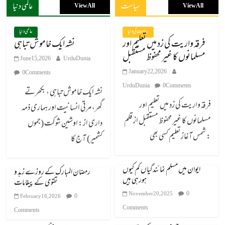
سیاست
عالمی دنیا
View All
View All
سیاست کی دنیا
عالمی دنیا
فرقہ واریت کی زد میں تعلیم اور
نشہ ایک خاموش تباہی
مسلمانوں کا غیر محفوظ مستقبل
June 15, 2026
UrduDunia
January 22, 2026
0 Comments
UrduDunia
0 Comments
نشہ ایک خاموش تباہی ، بکھرتے
فرقہ واریت کی زد میں تعلیم اور
گھر، مرتی انسانیت اور ہماری ذمہ
مسلمانوں کا غیر محفوظ مستقبل از قلم
داری از: اوشین شوکت (جموں
: شمس آغاز تعلیم کسی بھی
کشمیر) آج کا
ایوان میں مسلم نمائندگیاں کم کیوں
رمضان المبارک کے روزے زہد و
ہورہی ہیں
تقوی کے پیغامات
0
November 20, 2025
0
February 16, 2026
Comments
Comments