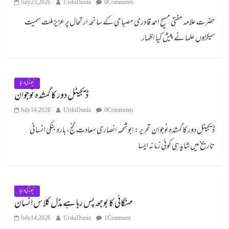
July 23, 2026
UrduDunia
0 Comments
حضرت علامہ مفتی مسیح احمد قادری مصباحی کے سانحہ ارتحال پر عزیز ملت سمیت
سیکڑوں علما نے پیش کیا اظہار
نیوز کی دنیا
ڈیجیٹل دور کا گمشدہ نوجوان
July 14, 2026
UrduDunia
0 Comments
ڈیجیٹل دور کا گمشدہ نوجوان تحریر: ابوشحمہ انصاری سعادت گنج، بارہ بنکی انسانی
تاریخ میں شاید ہی کوئی زمانہ ایسا
نیوز کی دنیا
مہنگائی کا بوجھ پس رہا ہے مڈل کلاس انسان
July 14, 2026
UrduDunia
1 Comment