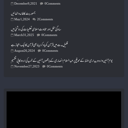
December 9, 2021
0 Comments
جمہوریت کا فائدہ اٹھائیں
May 1, 2024
2 Comments
سادگی بخل اور سخاوت اسلامی تعلیمات کی روشنی میں
March 31, 2025
0 Comments
قلیل مدت میں قرآن کو یاد کر لینا بھی قرآن کا ایک اعجاز ہے
August 26, 2024
0 Comments
یومِ آئین و اردو بیداری ہفتہ کے موقع پر عبدالسلام انصاری کے ہاتھوں آئین کے تمہید کی اردو کاپی تقسیم
November 27, 2023
0 Comments