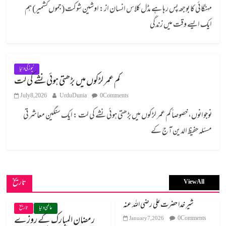
مہنگائی کا بوجھ پس رہا ہے مڈل کلاس انسان از: اوشین شوکت (جموں کشمیر) ہم
ایک ایسے وقت میں زندگی
نیوز کی دنیا
کم عمر لڑکوں میں بڑھتی ہوئی نشے کی لت
July 8, 2026
UrduDunia
0 Comments
نوجوانوں، خصوصاً کم عمر لڑکوں میں بڑھتی ہوئی نشے کی لت : ایک سنگین معاشرتی
مسئلہ حفیظ الدین آج کے
تاریخ
View All
شیر خدا حضرت علی رضی اللہ عنہ
عالمی دنیا
تاریخ
رمضان المبارک کے روزے
0 Comments
January 7, 2026