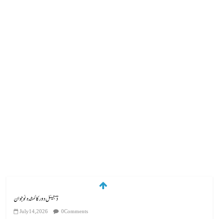
ڈیجیٹل دور کا گمشدہ نوجوان
July 14, 2026
0 Comments