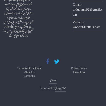
مکمل تصدیق و تائید کے لیے اصل
مآخد سے رجوع لازمی ہے لہذا اردو
Email:
دنیا ان خبروں کی مکمل تصدیق کا
urdudunia92@gmail.c
دعویٰ نہیں کرتا ہے اور اردو دنیا پر
om
شائع ہونے والے مضامین و
Website:
تحریروں سے متفق ہونا ضروری نہیں
ہے
:
اگر آپ اس میں کوئی خامی و
www.urdudunia.com
غلطی پائیں تو اصلاح فرمائیں ہمیں فوراً
Terms And Conditions
Privacy Policy
About Us
Discailmer
Contact us
محمد امن بھارتی
Powered By