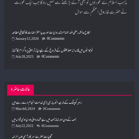
مذہب اسلام نے عورتوں کو کبھی آگے بڑھنے سے نہیں روکا جب ایک عورت
نے حضرت فاروق اعظم سے سوال
نکاح عائشہ رضی اللہ عنہا مستند روایات اور جدید اعتراضات کا تقابلی مطالعہ
0 Comments
January 12, 2026
نوجوانوں میں قائدانہ صلاحیتوں کے فروغ کے لیے لیڈر تربیتی پروگرام کا آغاز
0 Comments
July 28, 2025
حالات حاضرہ
رہبر کوچنگ کے ذریعہ انور باری بڑی خدمت انجام دے رہے ہیں
March 6, 2024
0 Comments
جمعہ کے دن اور نماز جمعہ میں بے شمار دینی و دنیاوی فوائد ہیں
July 22, 2022
6 Comments
تجلیات حضرت سرکار آسی علیہ الرحمہ