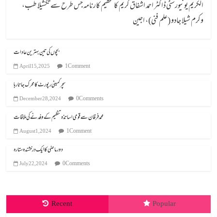
الکریم یونیورسٹی ڈاکٹر احمد اشفاق کریم کا عظیم کارنامہ جس طرح سے تکشیلا طب،
وکرم شیلا جادو (علم فنی)، اجین
بچوں کی تین بہترین عادات
1 Comment
April 15, 2025
سچر کمیٹی رپورٹ کا محرک جاتا رہا
0 Comments
December 28, 2024
محمد فرقان سے قومی اساتذہ تنظیم کے وفد نے کی ملاقات
1 Comment
August 1, 2024
دور ماضی کا ایک درخشندہ ستارہ
0 Comments
July 22, 2024
Recent
Popular