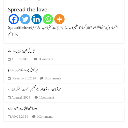
Spread the love
Spread the loveالکریم یونیورسٹی ڈاکٹر احمد اشفاق کریم کا عظیم کارنامہ جس طرح سے تکشیلا طب، وکرم شیلا
جادو (علم
بچوں کی تین بہترین عادات
1 Comment
April 15, 2025
سچر کمیٹی رپورٹ کا محرک جاتا رہا
0 Comments
December 28, 2024
محمد فرقان سے قومی اساتذہ تنظیم کے وفد نے کی ملاقات
1 Comment
August 1, 2024
دور ماضی کا ایک درخشندہ ستارہ
0 Comments
July 22, 2024