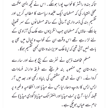
تاکہ ہندو راشٹر کا خواب پورا ہوسکے۔ اس نے کچھ ایسی حکمت
عملی اختیار کی کہ مسلمان ایک علیحدہ ریاست کا مطالبہ کریں اور
تقسیم ہند کی ذمہ داری آسانی کے ساتھ مسلمانوں کے سر تھوپی
جاسکے، حالاں کہ مسلمان جب انگریزوں سے ملک کی آزادی کے
لئے لڑ رہے تھے اس وقت ان کے خواب و خیال میں بھی یہ
بات نہیں آئی تھی کہ اپنا ملک عزیز ہندوستان کبھی تقسیم ہوگا۔
مسلم مخالف ذہن نے نفرت کے بیج بوئے اور سارے
ہندوستان میں منصوبہ بند طریقے سے فرقہ وارانہ فسادات
کروائے۔ اسی نے شدھی سنگٹھن کی بنیاد رکھی اور بعد میں آر
ایس ایس کا روپ دھار لیا جس نے میڈیا اور انتظامیہ وغیرہ پر
قبضہ کرلیا، آج پرنٹ میڈیا اور الکٹرانک میڈیا (گودی میڈیا) کے
نام سے عیاں ہوچکی ہے۔