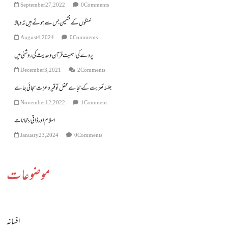
September 27, 2022
0 Comments
نہنگوں کے نشیمن جس سے ہوتے ہیں تہ وبالا
August 4, 2024
0 Comments
پردے کی اہمیت قرآن و حدیث کی روشنی میں
December 3, 2021
2 Comments
جلسۂ تعزیت کے بجاے محفل توقیر و عزت سجائی جاے
November 12, 2022
1 Comment
اسلام اور ذاتی رجحانات
January 23, 2024
0 Comments
موضوعات
افسانہ