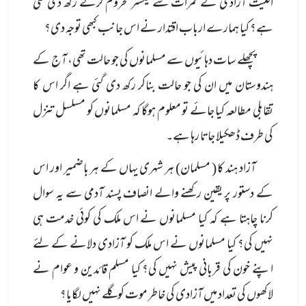
اقلیت آزادی کے ثمرات سے یکسر محروم کرکے رکھ دی گئی
ہے؟ کیا ہمارے ارباب اقتدار نے اس جانب کبھی توجہ دی؟
پچھلے سات دہائیوں سے مسلمانوں کی جو حالت تھی، آج کے
ہندوستان میں ان کی جو حالت بناکر رکھ دی گئی ہے اگر اس کا
تقابلی مطالعہ کیا جائے تو معلوم ہوگا کہ مسلمانوں کو مسلسل تنزل
کی طرف ڈھکیلا جاتا رہا ہے۔
آزاد ہند کا ( مسلمان) ہر شہری یہاں کے ہر باضمیر اور اس
کے دستور پر یقین رکھنے والے انصاف پسند آدمی سے یہ سوال
کرنا چاہتا ہے کہ کیا مسلمانوں نے اس ملک کی کوئی خدمت ہی
نہیں کی؟ کیا مسلمانوں نے اس ملک کو آزادی دلانے کے لئے
اپنے خون کی قربانی پیش نہیں کی؟ کیا مسلم قائدین و عوام نے
لاکھوں کی تعداد میں آزادی کی خاطر موت کو گلے نہیں لگایا؟