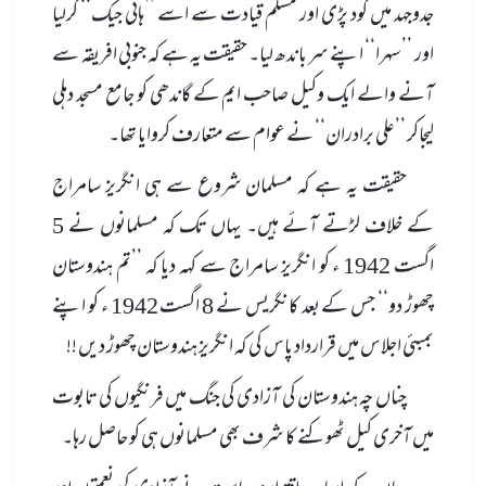
جدوجہد میں کود پڑی اور مسلم قیادت سے اسے ’’ہائی جیک‘‘ کرلیا
اور ’’سہرا‘‘ اپنے سر باندھ لیا۔ حقیقت یہ ہے کہ جنوبی افریقہ سے
آنے والے ایک وکیل صاحب ایم کے گاندھی کو جامع مسجد دہلی
لیجاکر ’’علی برادران‘‘ نے عوام سے متعارف کروایا تھا۔
حقیقت یہ ہے کہ مسلمان شروع سے ہی انگریز سامراج
کے خلاف لڑتے آئے ہیں۔ یہاں تک کہ مسلمانوں نے 5
اگست 1942 ء کو انگریز سامراج سے کہہ دیا کہ ’’تم ہندوستان
چھوڑ دو‘‘ جس کے بعد کانگریس نے 8 اگست 1942 ء کو اپنے
بمبئی اجلاس میں قرارداد پاس کی کہ انگریز ہندوستان چھوڑ دیں !!
چناں چہ ہندوستان کی آزادی کی جنگ میں فرنگیوں کی تابوت
میں آخری کیل ٹھوکنے کا شرف بھی مسلمانوں ہی کو حاصل رہا۔