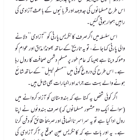
اس طرح مسلمانوں کی جدوجہد اور قربانیوں کے باعث آزادی کی
راہیں ہموار ہوتی گئیں۔
اس سلسلہ میں اگر صرف کانگریس پارٹی کو ’’آزادی‘‘ دلانے
والی پارٹی کہا جائے، تو یہ تاریخ کے ساتھ بھونڈا مذاق اور عوام کو
دھوکہ دینا ہے جیسا کہ عام طور پر مسلم دشمن صحافت کا رول رہا
ہے۔ اس طرح کی دروغ گوئی میں ’’مسلم لیبل‘‘ کے ساتھ شائع
ہونے والے بہت سے جرائد اور اخبارات بھی شامل ہیں۔
اگر کوئی شخص یہ کہتا ہے کہ ہندوستان کو آزاد کروانے میں
(سوائے ایک دو مشہور مسلمانوں کہ) صرف ہندوئوں نے اپنا
رول ادا کیا ہے تو یہ سراسر ناانصافی اور صریحاً حقائق کو دفن کرنا
ہے۔ یہ اور بات ہے کہ کانگریس عین موقع پر آکر آزادی کی