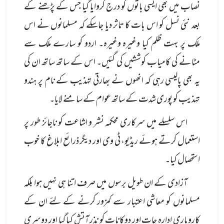
نصاب میں بھی ایسی باتوں کو درج کروایا گیا جس کے پڑھنے کے
بعد نئی نسل کو اس بات کا تاثر دیا جاسکے کہ مسلمانوں نے اس
ملک پر بہت ظلم کیا وغیرہ وغیرہ۔ اردو کو سارے ملک سے
مٹانے کی کامیاب کوششیں کی گئیں۔ اس کے ساتھ ساتھ ان کی
یہ بھی پالیسی رہی کہ انھوں نے بھارتی تہذیب کے نام پر ہندو
تہذیب کو پوری شدت کے ساتھ عوام کے سامنے لایا۔
اس سلسلے میں سرکاری محکمہ نشر و اشاعت کو ناجائز طور پر
استعمال کرتے ہوئے ریڈیو، ٹی وی اور دیگر ذرائع ابلاغ کا خوب
استحصال کیا۔
آزادی کے ان طویل برسوں میں صرف اتنا ہی نہیں ہوا بلکہ
مسلمانوں کو معاشی اعتبار سے کمزور کرنے کے لئے ان کے
کاروباری ادارہ جات اور دوکانات کو نذر آتش کیا گیا اور دوسری