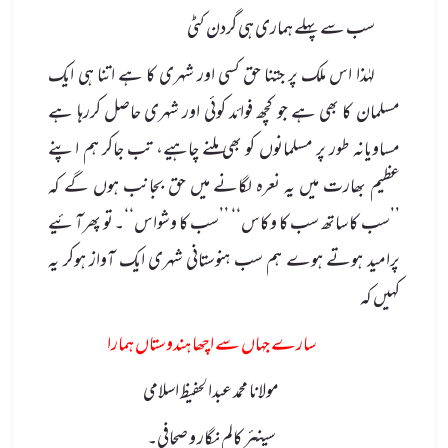
سب سے پہلے ہماری ہی گردن کٹی
لہٰذا اس ملک پر جتنا حق کسی اور شہری کا ہے اتنا ہی ایک
مسلمان کا بھی ہے جو کچھ فوائد کوئی اور شہری حاصل کررہا ہے
مساویانہ طور پر مسلمانوں کو بھی ملنے چاہیے، تب جاکر ہم اپنے
عظیم بھارت میں یہ نعرہ لگانے میں حق بجانب ہوں گے کہ
’’سب کا ساتھ سب کا وکاس‘‘ ’’سب کا وشواس‘‘۔ تو پھرآئیے
پرامید ہوتے ہوے ہم سب ہنوستانی شہری ایک آواز ہوکر یہ
کہیں کہ
سارے جہاں سے اچھا ہندوستاں ہمارا
مولانا محمد عبدالحفیظ اسلامی
سینئر کالم نگار و صحافی۔