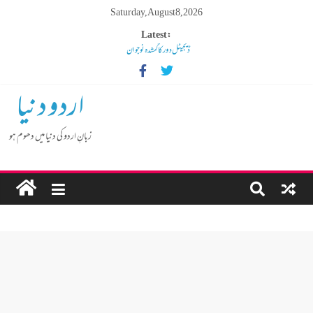
Saturday, August 8, 2026
Latest:
ڈیجیٹل دور کا گمشدہ نوجوان
مہنگائی کا بوجھ پس رہا ہے مڈل کلاس انسان
کم عمر لڑکوں میں بڑھتی ہوئی نشے کی لت
اردو دنیا
گوشالہ کی زمین بتا کر سوسالہ پرانے قبرستان پر انتظامیہ نے چلا دیا
بلڈوزر
زبانِ اردو کی دنیا میں دھوم ہو