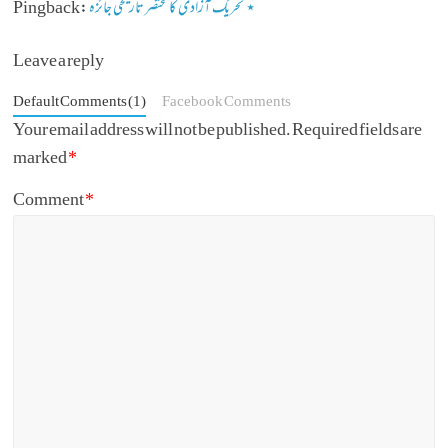
تحریک آزادی کا مختصر تاریخی جائزہ‎ ⋆
Pingback:
Leave a reply
Default Comments (1)
Facebook Comments
Your email address will not be published.
Required fields are
marked
*
Comment
*