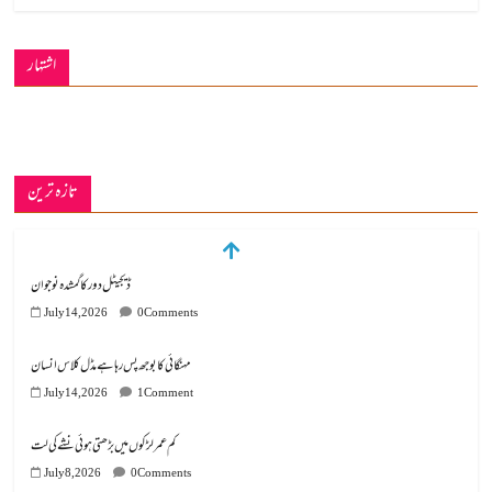
اشتہار
تازہ ترین
ڈیجیٹل دور کا گمشدہ نوجوان
July 14, 2026
0 Comments
مہنگائی کا بوجھ پس رہا ہے مڈل کلاس انسان
July 14, 2026
1 Comment
کم عمر لڑکوں میں بڑھتی ہوئی نشے کی لت
July 8, 2026
0 Comments
گوشالہ کی زمین بتا کر سوسالہ پرانے قبرستان پر انتظامیہ نے چلا دیا بلڈوزر
July 3, 2026
0 Comments