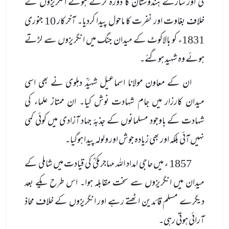
کی اور سارے ہندوستان کا دورہ کرتے ہوئے انگریزوں کے
خلاف بغاوت اور نفرت کا ماحول پیدا کردیا۔ آخرکار 10 جنوری
1831ء کو بالاکوٹ کے میدان جنگ میں انگریزوں سے لڑتے
ہوئے وہ شہید ہوگئے۔
ان کے معاون مولانا اسماعیل شہیدؒ دہلوی نے بھی اسی
میدان کارزار میں جام شہادت نوش کیا۔ ان ممتاز علماء کی
شہادت کے باوجود مسلمانوں کے جذبۂ جہاد آزادی میں کوئی کمی
نہیں آئی بلکہ اور بھی زیادہ جوش اور ولولہ پیدا ہوگیا۔
1857 ء میں حاجی امداد اللہ مہاجر مکیؒ کی قیادت میں شاملی کے
میدان میں انگریزوں سے سخت مقابلہ ہوا۔ اس طرح یکے بعد
دیگرے مسلم قائدین اٹھتے رہے اور انگریزوں کے خلاف محاذ
آرائی ہوتی رہی۔