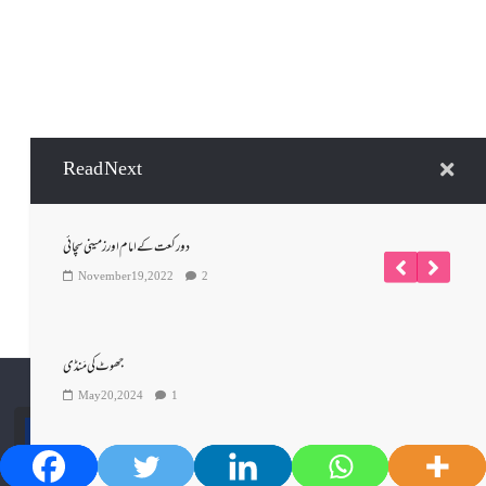
Read Next
دو رکعت کے امام اور زمینی سچائی
November 19, 2022
2
جھوٹ کی مَنڈی
May 20, 2024
1
گوشۂ خواتین
View All
گوشۂ خواتین