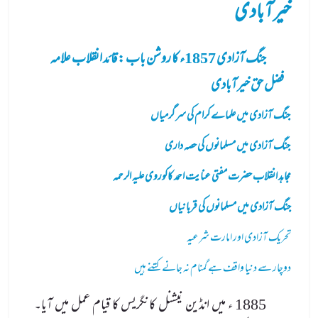
خیرآبادی
جنگ آزادی 1857ء کا روشن باب : قائد انقلاب علامہ
فضل حق خیرآبادی
جنگ آزادی میں علماے کرام کی سرگرمیاں
جنگ آزادی میں مسلمانوں کی حصہ داری
مجاہد انقلاب حضرت مفتی عنایت احمد کاکوروی علیہ الرحمہ
جنگ آزادی میں مسلمانوں کی قربانیاں
تحریک آزادی اور امارت شرعیہ
دوچار سے دنیا واقف ہے گمنام نہ جانے کتنے ہیں
1885 ء میں انڈین نیشنل کانگریس کا قیام عمل میں آیا۔