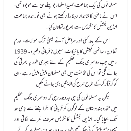
مسلمانوں کی ایک جماعت جمعیۃ العلماء جو پہلے ہی سے موجود تھی،
اس نے ماضی کا شاندار ریکارڈ رکھتے ہوئے بھی نوزائدہ جماعت
انڈین نیشنل کانگریس سے بھرپور تعاون کیا۔
اس کے بعد کئی اور مراحل آئے یعنی ترک موالات، عدم
تعاون، سائمن کمیشن کا بائیکاٹ، سیول نافرمانی وغیرہ۔ 1939
ء میں جب دوسری جنگ عظیم کے لئے جبری طور پر بھرتی کی
جانے لگی تو اس کی مخالفت میں بھی مسلمان پیش پیش رہے، ان
کو گرفتار کرکے طرح طرح کی اذیتیں دی جانے لگیں
لیکن یہ مسلمانوں کی ہی جدوجہد رہی کہ دوسری جنگ عظیم
میں متحدہ ہندوستان کے لوگوں کو قربانی کا بکرا بننے سے بڑی حد
تک بچایا گیا۔ انڈین نیشنل کانگریس صرف نعرے لگاتی اور
میمورنڈم پیش کرتی جبکہ عملی طور پر جدوجہد صرف مسلمان کرتے۔