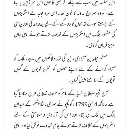
اس سلسلہ میں سب سے پہلے اگر کسی کا خون اس سرزمین پر بہا
ہے ، تو وہ سراج الدولہ کا خون تھا۔ اس مرد مجاہد نے انگریزوں
کے بڑھتے ہوئے قدموں کو روکنے کے لیے جدوجہد کی اور پلاسی
کی مشہور جنگ میں انگریزوں کے خلاف لڑتے ہوئے اپنی جان
عزیز قربان کردی۔
مسلم مجاہدین آزادی، جن کی تعداد لاکھوں میں ہے، ملک کو
آزاد کرانے کے لئے اپنے سینوں کو انگریز فوجوں کے گنوں
توپوں کے سامنے پیش کردیا۔
آج ٹیپو سلطان شہیدؒ کے نام کو حرف غلط کی طرح مٹادیا گیا
ہے حالانکہ 4 مئی 1799ء کو ٹیپو نے سری رنگا پٹنم کے میدان
جنگ میں ملک کی بقاء اور اس کی آزادی و سلامتی کے لئے
انگریزوں کے خلاف لڑتے ہوئے جامِ شہادت نوش کیا اور اپنی