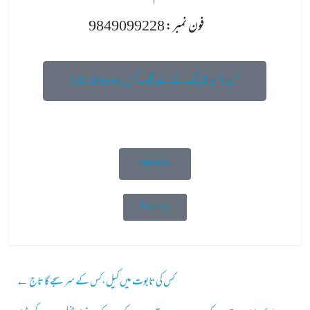
فون نمبر: 9849099228
Click here آن لائن شاپنگ کے لیے کلک کریں
myntra
firstcry
کس کی تابوت میں کیل،کس کے سرسجے گا تاج
←