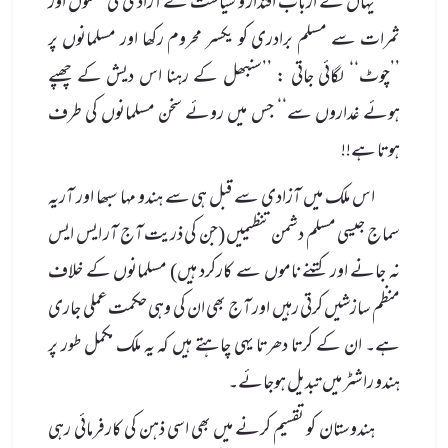
یہاں کے ارباب اقتدار و سیاست نے آزادی کی نعمتوں اور
ثمرات سے مسلم برادری کو یکسر محروم رکھا اور مسلمانوں پر
’’چوٹ‘‘ لگائی جاتی : ’’سنبھل کے رہنا اس دیش کے چھپے
ہوئے غداروں سے‘‘ جس میں روئے سخن مسلمانوں کی طرف
ہوتا ہے!!
اس ملک میں آزادی سے قبل ہی سے ہندو مہا سبھا اور آریہ
سماج جیسی مسلم دشمن تنظیمیں (جن کی ذریت آج آر ایس ایس
نہ جانے اور کتنے ناموں سے کارکرد ہیں) مسلمانوں کے خلاف
منظم سازشیں کرتی رہیں اور آج بھی ان کی وہی حکمت عملی جاری
ہے۔ ان کے کرتا دھرتا یہی چاہتے ہیں کہ یہ ملک مکمل طور پر
ہندو راشٹر میں تبدیل ہوجائے۔
ہندوستان کو تقسیم کرنے میں بھی اسی ذہن کی کارفرمائی رہی