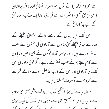
سے محروم رکھا جائے تو یہ سراسر ناانصافی اور دیگر برادران
وطن کی حق تلفی، و شرافت سے فراری اور ایک مہذب سوسائٹی
کے لیے بدنما داغ ہے۔
اس ملک میں یہاں کے رہنے والے اکثریتی طبقے کے
ہمارے بھائی پچھلے کئی سالوں سے آزادی کی نعمتوں سے لطف
اندوز ہورہے ہیں، اور برسر اقتدار لوگوں نے بھی انہیں دریا دلی
سے کام لیتے ہوئے خوب نوازتے رہے، اگر کوئی برادری اس
ملک کی آزادی اور اس کے ذریعہ حاصل ہونے والے ثمرات
سے محروم ہے تو صرف مسلمان ہیں۔
سوال یہ ہے کہ ہمارا عظیم ملک اس وقت جشن آزادی منارہا
ہے، کیا یہ اس کا مستحق بھی ہے؟ جبکہ اس ملک کی ایک بڑی