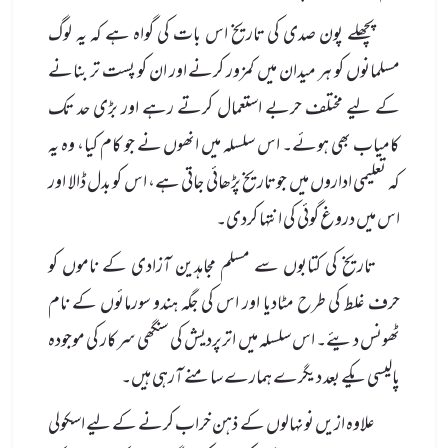
پچھلے پون صدی کی تاریخ اس بات کی گواہ ہے کہ یہ لوگ
مسلمانوں کو ہر میدان میں کمزور کرنے اور ان کو پست تر بنانے
کے لیے مختلف حربے استعمال کرتے رہے اور بڑی حد تک
کامیاب بھی ہوئے۔ اس سلسلہ میں انھوں نے جو کام کیا، وہ یہ
کہ تعلیمی اداروں میں جو تاریخ پڑھائی جاتی ہے، اس کو بدل ڈالا اور
اس میں دروغ گوئی کی انتہا کردی۔
تاریخ کی کتابوں سے مسلم مجاہدین آزادی کے ناموں کو
حرف غلط کی طرح مٹادیا اور اس کی جگہ ہندو سورمائوں کے نام
ٹھونس دیئے۔ اس سلسلہ میں اترپردیش کی سنگھی سرکار کی موجودہ
پالیسی یکے بعد دیگرے ہمارے سامنے آرہی ہیں۔
علاوہ ازیں نونہالوں کے ذہن خراب کرنے کے لیے اسکولی