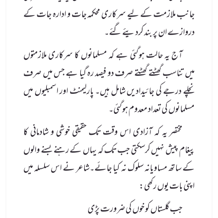
جانب ملازمت کے لیے سرکاری محکمہ جات و ادارہ جات کے
دروازے ان پر بند کردیئے گئے۔
آج یہ حالت ہوگئی ہے کہ مسلمانوں کا سرکاری ملازمتوں
میں تناسب گھٹتے گھٹتے صرف دو فیصد رہ گیا ہے جس میں صرف
نچلے درجے کی جائیدادیں شامل ہیں۔ پارلیمنٹ اور اسمبلیوں میں
مسلمانوں کی تعداد معدوم ہوگئی۔
مختصر یہ کہ آزادی اس وقت تک حقیقی خوشی و شادمانی کا
پیغام پیش نہیں کرسکتی جب تک کہ یہاں کے رہنے بسنے والوں
کے ساتھ مساویانہ سلوک نہ کیا جائے۔شاعر نے اس سلسلہ میں
اپنی بات یوں رکھی:
جب گلستاں کو خوں کی ضرورت پڑی