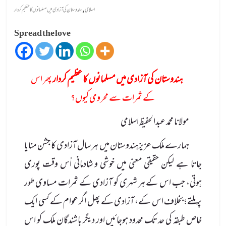
,
اسلامی
ہندوستان کی آزادی میں مسلمانوں کا عظیم کردار
Spread the love
ہندوستان کی آزادی میں مسلمانوں کا عظیم کردار
پھر اس
کے ثمرات سے محرومی کیوں؟
مولانا محمد عبدالحفیظ اسلامی
ہمارے ملک عزیز ہندوستان میں ہر سال آزادی کا جشن منایا
جاتا ہے لیکن حقیقی معنی میں خوشی و شادمانی اْس وقت پوری
ہوتی، جب اس کے ہر شہری کو آزادی کے ثمرات مساوی طور
پر ملتے ؛ بخلاف اس کے، آزادی کے پھل اگر عوام کے کسی ایک
خاص طبقہ کی حد تک محدود ہوجائیں اور دیگر باشندگان ملک کو اس