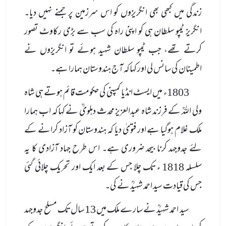
زندگی میں کبھی بھی انگریزوں کو اس سرزمین پر جمنے نہیں دیا۔
انگریز ٹیپو سلطان ہی کو اپنی راہ کی سب سے بڑی رکاوٹ تصور
کرتے تھے، جب ٹیپو سلطان شہید ہوئے تو انگریزوں نے
اطمینان کی سانس لی اور کہاکہ آج ہندوستان ہمارا ہے۔
1803ء میں ایسٹ انڈیا کمپنی کی حکومت قائم ہوتے ہی شاہ
ولی اللہؒ کے فرزند شاہ عبدالعزیز محدث دہلویؒ نے کہاکہ اب ہمارا
ملک غلام ہوگیا ہے اور فتویٰ دیا کہ ہندوستان کو آزاد کرانے کے
لئے جدوجہد کرنا بیحد ضروری ہے۔ اس طرح جہاد آزادی کا یہ
سلسلہ 1818 ء تک چلا جس کے بعد ایک اور تحریک چلائی گئی
جس کی قیادت سید احمد شہیدؒ نے کی۔
سید احمد شہیدؒ نے سارے ملک میں 13 سال تک مسلح جدوجہد