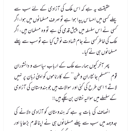
حقیقت یہ ہے کہ اس ملک کی آزادی کے لئے سب سے
پہلے کسی میں احساس پیدا ہوا ہے تو صرف مسلمانوں میں ہوا، اگر
کسی نے اس سلسلہ میں پیش قدمی کی ہے تو وہ مسلمان ہیں، اگر
ملک کی خاطر کسی نے جام شہادت نوش کیا ہے تو سب سے پہلے
مسلمانوں ہی نے کیا۔
پھر آخر کیوں ہمارے ملک کے ارباب سیاست و دانشوران
قوم ’’مسلم جانثارانِ وطن‘‘ کے کارناموں کو اپنی زبان پر نہیں
لاتے؟ اسی طرح کی کئی اور سوالات ہیں جو ہندوستان کی آزادی
کے سلسلے میں سوالیہ نشان بن چکے ہیں!!
انصاف کی بات یہ ہے کہ ہندوستان کو آزادی دلانے کی
جدوجہد میں سب سے پہلے مسلمانوں ہی نے اپنا قدم بڑھایا اور