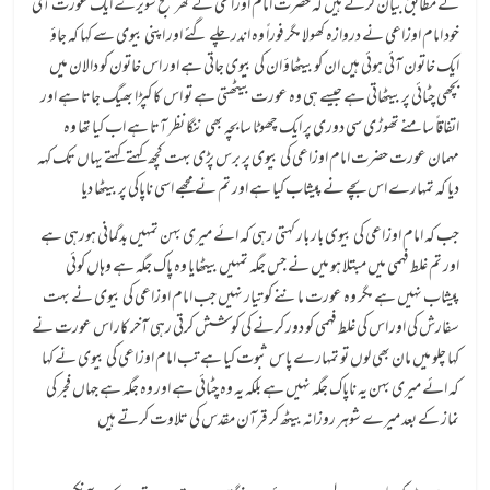
کے مطابق بیان کرتے ہیں کہ حضرت امام اوزاعی کے گھر صبح سویرے ایک عورت آئی
خود امام اوزاعی نے دروازہ کھولا مگر فوراً وہ اندر چلے گئے اور اپنی بیوی سے کہا کہ جاؤ
ایک خاتون آئی ہوئی ہیں ان کو بیٹھاؤ ان کی بیوی جاتی ہے اور اس خاتون کو دالان میں
بچھی چٹائی پر بیٹھاتی ہے جیسے ہی وہ عورت بیٹھتی ہے تو اس کا کپڑا بھیگ جاتا ہے اور
اتفاقاً سامنے تھوڑی سی دوری پر ایک چھوٹا سا بچہ بھی ننگا نظر آتا ہے اب کیا تھا وہ
مہمان عورت حضرت امام اوزاعی کی بیوی پر برس پڑی بہت کچھ کہتے کہتے یہاں تک کہہ
دیا کہ تمہارے اس بچے نے پیشاب کیا ہے اور تم نے مجھے اسی ناپاکی پر بیٹھا دیا
جب کہ امام اوزاعی کی بیوی بار بار کہتی رہی کہ ائے میری بہن تمہیں بدگمانی ہورہی ہے
اور تم غلط فہمی میں مبتلا ہو میں نے جس جگہ تمہیں بیٹھایا وہ پاک جگہ ہے وہاں کوئی
پیشاب نہیں ہے مگر وہ عورت ماننے کو تیار نہیں جب امام اوزاعی کی بیوی نے بہت
سفارش کی اور اس کی غلط فہمی کو دور کرنے کی کوشش کرتی رہی آخر کار اس عورت نے
کہا چلو میں مان بھی لوں تو تمہارے پاس ثبوت کیا ہے تب امام اوزاعی کی بیوی نے کہا
کہ ائے میری بہن یہ ناپاک جگہ نہیں ہے بلکہ یہ وہ چٹائی ہے اور وہ جگہ ہے جہاں فجر کی
نماز کے بعد میرے شوہر روزانہ بیٹھ کر قرآن مقدس کی تلاوت کرتے ہیں