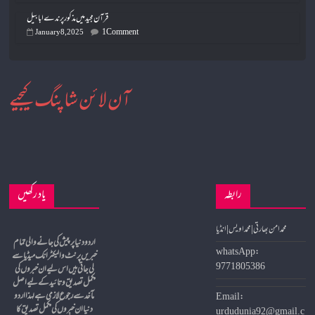
قرآن مجید میں مذکور پرندے ابابیل
1 Comment
January 8, 2025
آن لائن شاپنگ کیجیے
رابطہ
یاد رکھیں
محمد امن بھارتی | محمد اویس | انڈیا
whatsApp:
خبریں پرنٹ و الیکٹرانک میڈیا سے
9771805386
لی جاتی ہیں اس لیے ان خبروں کی
مکمل تصدیق و تائید کے لیے اصل
مآخد سے رجوع لازمی ہے لہذا اردو
Email:
دنیا ان خبروں کی مکمل تصدیق کا
urdudunia92@gmail.c