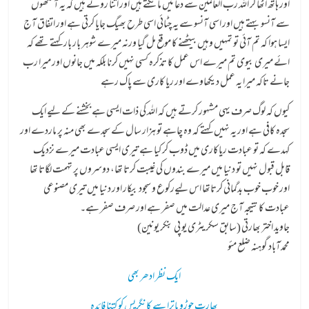
اور ہاتھ اٹھا کر اللہ رب العالمین سے دعائیں مانگتے ہیں اور اتنا روتے ہیں کہ یہ آنکھوں
سے آنسو بہتے ہیں اور اسی آنسو سے یہ چٹائی اسی طرح بھیگ جایا کرتی ہے اور اتفاق آج
ایسا ہوا کہ تم آئی تو تمہیں وہیں بیٹھنے کا موقع مل گیا ورنہ میرے شوہر بار بار کہتے تھے کہ
ائے میری بیوی تم میرے اس عمل کا تذکرہ کسی نہیں کرنا بلکہ میں جانوں اور میرا رب
جانے تاکہ میرا یہ عمل دیکھاوے اور ریا کاری سے پاک رہے
کیوں کہ لوگ صرف یہی مشہور کرتے ہیں کہ اللہ کی ذات ایسی ہے بخشنے کے لیے ایک
سجدہ کافی ہے اور یہ نہیں کہتے کہ وہ چاہے تو ہزار سال کے سجدے بھی منہ پر ماردے اور
کہدے کہ تو عبادت ریاکاری میں ڈوب کر کیا ہے تیری ایسی عبادت میرے نزدیک
قابل قبول نہیں تو دنیا میں میرے بندوں کی غیبت کرتا تھا، دوسروں پر تہمت لگاتا تھا
اور خوب خوب بدگمانی کرتاتھا اس لیےرکوع و سجود بیکار اور دنیا میں تیری مصنوعی
عبادت کا نتیجہ آج میری عدالت میں صفر ہے اور صرف صفر ہے۔
جاوید اختر بھارتی (سابق سکریٹری یو پی بنکر یونین)
محمدآباد گوہنہ ضلع مئو
ایک نظر ادھر بھی
بھارت جوڑو یاترا سے کانگریس کو کتنا فائدہ