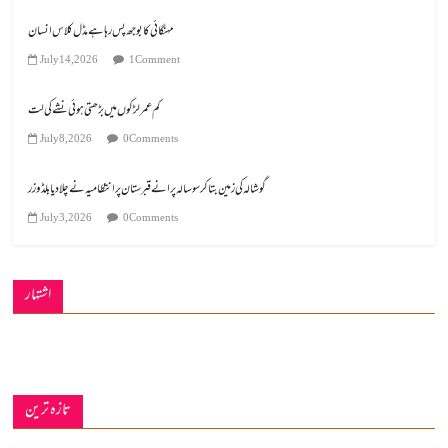
مہنگائی کا بوجھ پس رہا ہے مڈل کلاس انسان
July 14, 2026
1 Comment
کم عمر لڑکوں میں بڑھتی ہوئی نشے کی لت
July 8, 2026
0 Comments
گوشالہ کی زمین بتا کر سوسالہ پرانے قبرستان پر انتظامیہ نے چلا دیا بلڈوزر
July 3, 2026
0 Comments
اشتہار
تازہ ترین