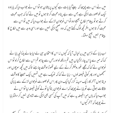
میں نے اس سے پوچھا کہ بیٹے کیا بات ہے کیوں پریشان ہو تو اس نے جواب دیا کہ بابا وہ
ایک خوبصورت لڑکی ہے جس سے بے پناہ محبت کرتا ہوں تو میں نے کہا کہ جب محبت
کرتے ہو تو پیغام نکاح بھیجوا دو تو اس نوجوان لڑکے نے جواب دیا کہ میں تو اس سے
محبت کرتا ہوں مگر کچھ لوگ کہتے ہیں کہ وہ صحیح لڑکی نہیں ہے اور اسی وجہ سے میں نکاح کا
پیغام نہیں بھیج سکتا۔
اب بابا کے ذہن میں یہ خیال آیا کہ کیوں نہ اس کا امتحان ہی لے لیا جائے چنانچہ بابا نے
کہا کہ میرے پاس چار لڑکیاں ہیں تم دیکھ لو اور جس سے چاہو تم اس سے نکاح کرلو تو اس
نوجوان نے کہا کہ مجھے غور وفکر کرنے کے لیے تھوڑا وقت چاہئے تاکہ میں کچھ سوچوں اور
سمجھوں اور پھر کوئی فیصلہ لوں،، بابا نے کہا کہ ٹھیک ہے میں تمہیں ایک مہینے کا وقت
دیتا ہوں آخر کار ایک مہینہ گزر گیا ایک دن پھر اس خوبصورت نوجوان لڑکے سے بابا کی
ملاقات ہوتی ہے تو بابا نے پوچھا کہ اے نوجوان بتا کیا تونے کوئی فیصلہ لیا تو اس نے
جواب دیا کہ ہاں میرا فیصلہ یہ ہے کہ میں آپ کی کسی بھی لڑکی سے شادی نہیں کرسکتا بابا
نے پوچھا کہ آخر کیوں؟