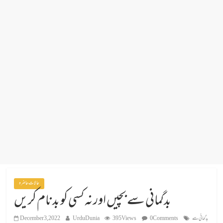
حالات حاضرہ
بدگمانی سے بچیں اور نہ کسی کو بدنام کریں
بدگمانی سے
0 Comments
395 Views
UrduDunia
December 3, 2022