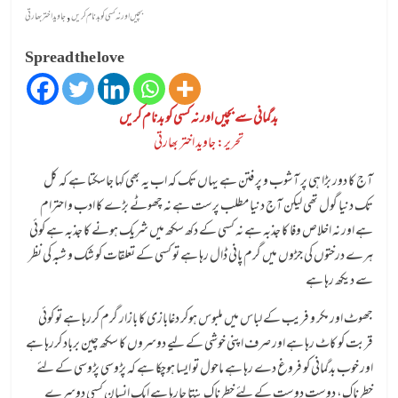
,
بچیں اور نہ کسی کو بدنام کریں
جاوید اختر بھارتی
Spread the love
بدگمانی سے بچیں اور نہ کسی کو بدنام کریں
تحریر: جاوید اختر بھارتی
آج کا دور بڑا ہی پر آشوب و پر فتن ہے یہاں تک کہ اب یہ بھی کہا جاسکتا ہے کہ کل
تک دنیا گول تھی لیکن آج دنیا مطلب پرست ہے نہ چھوٹے بڑے کا ادب و احترام
ہے اور نہ اخلاص وفا کا جذبہ ہے نہ کسی کے دکھ سکھ میں شریک ہونے کا جذبہ ہے کوئی
ہرے درختوں کی جڑوں میں گرم پانی ڈال رہا ہے تو کسی کے تعلقات کو شک و شبہ کی نظر
سے دیکھ رہا ہے
جھوٹ اور مکر و فریب کے لباس میں ملبوس ہوکر دغابازی کا بازار گرم کررہا ہے تو کوئی
قربت کو کاٹ رہا ہے اور صرف اپنی خوشی کے لیے دوسروں کا سکھ چین برباد کررہا ہے
اور خوب بدگمانی کو فروغ دے رہا ہے ماحول تو ایسا ہوچکا ہے کہ پڑوسی پڑوسی کے لئے
خطرناک، دوست دوست کے لئے خطرناک بنتا جارہا ہے ایک انسان کسی دوسرے