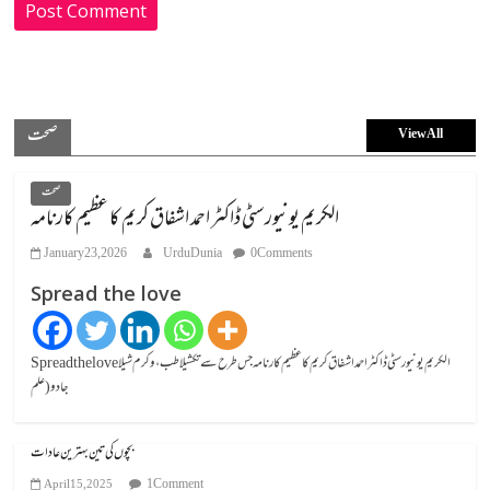
صحت
View All
صحت
الکریم یونیورسٹی ڈاکٹر احمد اشفاق کریم کا عظیم کارنامہ
January 23, 2026
UrduDunia
0 Comments
Spread the love
Spread the loveالکریم یونیورسٹی ڈاکٹر احمد اشفاق کریم کا عظیم کارنامہ جس طرح سے تکشیلا طب، وکرم شیلا
جادو (علم
بچوں کی تین بہترین عادات
1 Comment
April 15, 2025