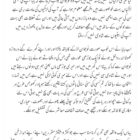
کیا میری لڑکیاں تمہیں پسند نہیں ہیں تب وہ نوجوان جواب دیتا ہے کہ بابا آپ کی سبھی
لڑکیاں بہت خوبصورت ہیں مگر مجھے معلوم ہوا ہے کہ آپ کی لڑکیوں کی عادت بری ہے
ان کی سیرت اچھی نہیں ہے وہ بازاروں میں آتی جاتی ہیں اور ان کے تعلقات بھی بہت
سے لوگوں کے ساتھ ہیں اس مجھے معاف کریں اور مجھے میرے حال پر چھوڑ دیں میں
آپ کی بیٹیوں سے شادی نہیں کرسکتا
اب بابا نے اس خوب صورت نوجوان لڑکے کا ہاتھ پکڑا اور اور اپنے گھر لے گئے دروازہ
کھولا اندر داخل ہوئے تو ایک بوڑھی عورت تھی جس کی دیکھاتے ہوئے بابا نے اس
نوجوان سے کہا کہ بیٹا اس گھر میں میں اور میری بوڑھی ماں یعنی ہم ہی دونوں رہتے ہیں
اور میں نے شادی ہی نہیں کی ہے اور اس لئے میری کوئی لڑکی نہیں ہے بس میں تمہارا
امتحان لے رہا تھا کہ تم کسی کی سنی سنائی باتوں پر کتنا یقین رکھتے ہو یاد رکھو جس طرح ہر
چمکنے والی چیز سونا نہیں ہوتی تو اسی طرح ہرکسی کی ہر بات بھی سچ نہیں ہوتی اس لئے
بدگمانی سے بچو اور ہر بات کی تحقیق کرو تاکہ سچائی پھلے پھولے اور جھوٹ، عیاری،
مکاری کا خاتمہ ہو سکے اور نتیجے میں صاف شفاف معاشرے کی تشکیل ہوسکے۔
یہاں ایک واقعہ بھی تحریر کرنا مناسب ہے جو اکثر و بیشتر مقررین اپنے اپنے انداز فن