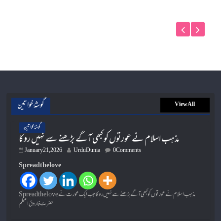
گوشۂ خواتین
View All
گوشۂ خواتین
مذہب اسلام نے عورتوں کو کبھی آگے بڑھنے سے نہیں روکا
January 21, 2026
UrduDunia
0 Comments
Spread the love
Spread the loveمذہب اسلام نے عورتوں کو کبھی آگے بڑھنے سے نہیں روکا جب ایک عورت نے
حضرت فاروق اعظم