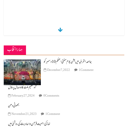
ہمارا انتخاب
جامعہ اشرفیہ میں جشن یوم مفتی اعظم 10دسمبر کو
December 7, 2022
1 Comment
آہ عظیم ملت کا وصال پر ملال
February 27, 2024
0 Comments
جھوٹی دھن
November 21, 2023
1 Comment
نماز کی اہمیت قرآن و احادیث کی روشنی میں