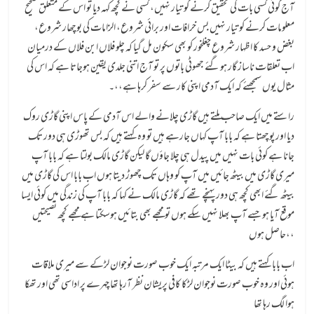
آج کوئی کسی بات کی تحقیق کرنے کو تیار نہیں، کسی نے کچھ کہہ دیا تو اس کے متعلق صحیح
معلومات کرنے کو تیار نہیں بس خرافات اور برائی شروع، الزامات کی بوچھار شروع،
بغض و حسد کا اظہار شروع چغلخور کو بھی سکون مل گیا کہ چلو فلاں ابن فلاں کے درمیان
اب تعلقات ناساز گار ہوگئے جھوٹی باتوں پر تو آج اتنی جلدی یقین ہوجاتا ہے کہ اس کی
مثال یوں سمجھئے کہ ایک آدمی اپنی کار سے سفر کرہا ہے،،۔
راستے میں ایک صاحب ملتے ہیں گاڑی چلانے والے اس آدمی کے پاس اپنی گاڑی روک
دیا اور پوچھتا ہے کہ بابا آپ کہاں جارہے ہیں تو وہ کہتے ہیں کہ بس تھوڑی ہی دور تک
جانا ہے کوئی بات نہیں میں پیدل ہی چلا جاؤں گا لیکن گاڑی مالک بولتا ہے کہ بابا آپ
میری گاڑی میں بیٹھ جائیں میں آپ کو وہاں تک چھوڑ دیتا ہوں اب بابا اس کی گاڑی میں
بیٹھ گئے ابھی کچھ ہی دور پہنچے تھے کہ گاڑی مالک نے کہا کہ بابا آپ کی زندگی میں کوئی ایسا
موقع آیا ہو جسے آپ بھلا نہیں سکے ہوں تو مجھے بھی بتائیں ہوسکتا ہے مجھے کچھ نصیحتیں
حاصل ہوں،،
اب بابا کہتے ہیں کہ بیٹا ایک مرتبہ ایک خوب صورت نوجوان لڑکے سے میری ملاقات
ہوئی اور وہ خوب صورت نوجوان لڑکا کافی پریشان نظر آرہا تھا چہرے پر اداسی تھی اور تھکا
ہوا لگ رہا تھا