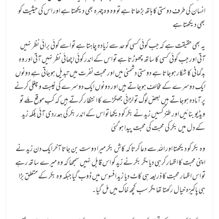
انسان کی طرف دوستی کا ہاتھ بڑھاتا ہے تو وہ وہ چہرہ بھی دیکھتا ہے اور اس کی حیثیت کو
بھی دیکھتا ہے
یہ بھی حقیقت ہے کہ جب کوئی کسی کو حد سے زیادہ چاہتا ہے تو اسے کوئی برائی نظر نہیں
آتی اور جب کوئی کسی کا ساتھ چھوڑتا ہے تو اس کے اندر کوئی اچھائی نظر نہیں آتی اور وہ
بدگمانی کا شکار ہوجاتا ہے دوستی دشمنی میں اور محبت نفرت میں تبدیل ہوجاتی ہے دونوں
ایک دوسرے کے مخالف ہوجاتے ہیں اور دونوں ایک دوسرے کی غیبت و چغلی کرنے
پر آمادہ ہوجاتے ہیں بعض لوگ تو لڑائی جھگڑے کا انتظار کرتے ہیں کہ کب موقع ملے تو
ویڈیو بنائیں اور طنز کسیں زید نے بکر کو دیکھا تو اس کے اندر بکر کی ہمدردی آئی بلکہ زید
کے دل میں بکر کی محبت کی محبت پیدا ہو گئی
وہ بکر کو دیکھتا اور اللہ سے دعا کرتا کہ کاش بکر میرا دوست بن جاتا آخر ایک دن زید نے
اپنی محبت کا اظہار کرہی دیا مگر بکر نے زید کو اس قابل نہیں سمجھا کہ وہ میرے ساتھ رہے
تو اس اظہار محبت کا ذریعہ ہی کاٹ دیا زید افسوس میں ڈوب گیا جبکہ وہ بکر کے متعلق بڑا
ہی پاکیزہ خیال رکھتا تھا مگر سب کچھ خاک میں مل گیا۔