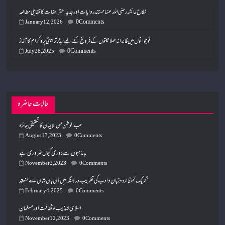
نکاح عائشہ رضی اللہ عنہا مستند روایات اور جدید اعتراضات کا تقابلی مطالعہ
0 Comments
January 12, 2026
نوجوانوں میں قائدانہ صلاحیتوں کے فروغ کے لیے لیڈر تربیتی پروگرام کا آغاز
0 Comments
July 28, 2025
حالات حاضرہ
حب الوطن من الایمان کا تحقیقی جائزہ
August 17, 2023
0 Comments
بد مذہبوں سے دوری کیوں ضروری ہے
November 2, 2023
0 Comments
تحریک تحفظ اردو زبان و ادب کی تقریب دربھنگہ میں آن بان شان سے منعقد
February 4, 2025
0 Comments
اسلامی تہذیب و ثقافت اور مسلمان
November 12, 2023
0 Comments