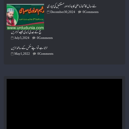
نئے سال کا آغاز ماضی کا جائزہ اور مستقبل کی تیاری
December 30, 2024
0 Comments
حج کے بعد کی زندگی کیسے گزاریں
July 5, 2024
0 Comments
لڑنا ہے تو اپنے نفس کے ساتھ لڑیں
May 1, 2022
0 Comments