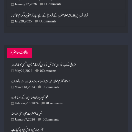
0 Comments
January 12, 2026
نوجوانوں میں قائدانہ صلاحیتوں کے فروغ کے لیے لیڈر تربیتی پروگرام کا آغاز
0 Comments
July 28, 2025
حالات حاضرہ
قربانی کے جانوروں کا قاتل نوجوان گرفتار آپسی دشمنی کا شاخسانہ
May 22, 2022
0 Comments
استاذ محترم مولانا محمد امتیاز صاحب ندوی خدمات و تعارف!‎
March 18, 2024
0 Comments
خواتین پر رحمۃ للعالمین کے احسانات
February 13, 2024
0 Comments
شیر خدا حضرت علی رضی اللہ عنہ
January 7, 2026
0 Comments
آخر ہماری ناکامی کی وجہ کیا ہے