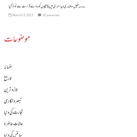
مدرسہ فیض سکندری دیداسری میں 6 بچیوں کو ردائے قراءت سے نوازا گیا
March 13, 2023
0 Comments
موضوعات
افسانہ
تاریخ
تازہ ترین
تبصرہ نگاری
تجارت کی دنیا
حالات حاضرہ
سائنس کی دنیا