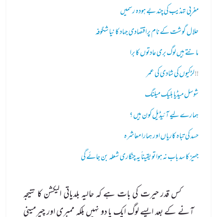
مغربی تہذیب کی چند بے ہودہ رسمیں
حلال گوشت کے نام پراقتصادی جہاد کا نیا شگوفہ
مانتے ہیں لوگ بری عادتوں کا برا
!!
لڑکیوں کی شادی کی عمر
شوسل میڈیا بلیک میلنگ
ہمارے لیے آئیڈیل کون ہیں ؟
حسد کی تباہ کاریاں اور ہمارا معاشرہ
جہیز کا سد باب نہ ہوا تو یقیناً یہ چنگاری شعلہ بن جائے گی
کس قدر حیرت کی بات ہے کہ حالیہ بلدیاتی الیکشن کا نتیجہ
آنے کے بعد ایسے لوگ ایک یا دو نہیں بلکہ ممبری اور چیرمینی