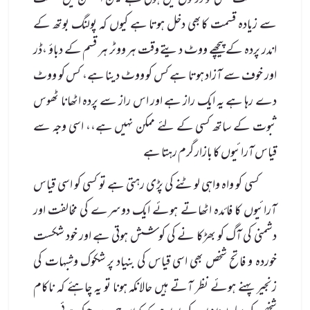
حکمت عملی تو دونوں میں ہوتی ہے لیکن الیکشن میں حکمت
سے زیادہ قسمت کابھی دخل ہوتا ہے کیوں کہ پولنگ بوتھ کے
اندر پردہ کے پیچھے ووٹ دیتے وقت ہر ووٹر ہر قسم کے دباؤ ،ڈر
اور خوف سے آزاد ہوتا ہے کس کو ووٹ دینا ہے، کس کو ووٹ
دے رہا ہے یہ ایک راز ہے اور اس راز سے پردہ اٹھانا ٹھوس
ثبوت کے ساتھ کسی کے لئے ممکن نہیں ہے،، اسی وجہ سے
قیاس آرائیوں کا بازار گرم رہتا ہے
کسی کو واہ واہی لوٹنے کی پڑی رہتی ہے تو کسی کو اسی قیاس
آرائیوں کا فائدہ اٹھاتے ہوئے ایک دوسرے کی مخالفت اور
دشمنی کی آگ کو بھڑکا نے کی کوشش ہوتی ہے اور خود شکست
خوردہ و فاتح شخص بھی اسی قیاس کی بنیاد پر شکوک وشبہات کی
زنجیر پہنے ہوئے نظر آتے ہیں حالانکہ ہونا تو یہ چاہئے کہ ناکام