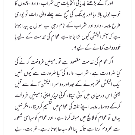
اور آگے بڑھئے بلدیاتی انتخابات میں شراب، دارو، پیسوں کا
خوب بول بالا رہا اور پولنگ کی صبح سے پہلے والی رات تو پوری
طرح پیسہ، دارو اور شراب کے نام رہی اب سوال یہ پیدا ہوتا
ہے کہ آخر الیکشن کیوں لڑا جاتا ہے عوام کی خدمت کے لیےیا
خود دولت کمانے کے لیے؟۔
اگر عوام کی خدمت مقصود ہے تو زمینیں فروخت کرنے کی
کیا ضرورت ہے، شراب، دارو کی کیا ضرورت ہے کیوں نہیں
ایک الیکشن ختم ہونے کے بعد اور دوسرا الیکشن آنے سے قبل
یعنی اس درمیان میں کوئی نیتا، کوئی لیڈر اپنی زمینیں فروخت
کرکے وہ سارا پیسہ اپنے حلقہ کی عوام میں تقسیمِ کردیتا،، مگر نہیں
یہاں تو عوام کو لالچ میں مبتلا کرنا ہے، اور عوام کو سیاسی شعور
سے محروم کرنا ہے تاکہ اپنا الو سیدھا ہوتا رہے، غربت، بے