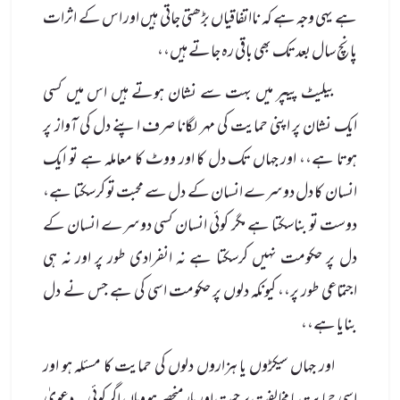
ہے یہی وجہ ہے کہ نااتفاقیاں بڑھتی جاتی ہیں اور اس کے اثرات
پانچ سال بعد تک بھی باقی رہ جاتے ہیں،،
بیلیٹ پیپر میں بہت سے نشان ہوتے ہیں اس میں کسی
ایک نشان پر اپنی حمایت کی مہر لگانا صرف اپنے دل کی آواز پر
ہوتا ہے،، اور جہاں تک دل کا اور ووٹ کا معاملہ ہے تو ایک
انسان کا دل دوسرے انسان کے دل سے محبت تو کرسکتا ہے،
دوست تو بناسکتا ہے مگر کوئی انسان کسی دوسرے انسان کے
دل پر حکومت نہیں کرسکتا ہے نہ انفرادی طور پر اور نہ ہی
اجتماعی طور پر،، کیونکہ دلوں پر حکومت اسی کی ہے جس نے دل
بنایا ہے،،
اور جہاں سیکڑوں یا ہزاروں دلوں کی حمایت کا مسئلہ ہو اور