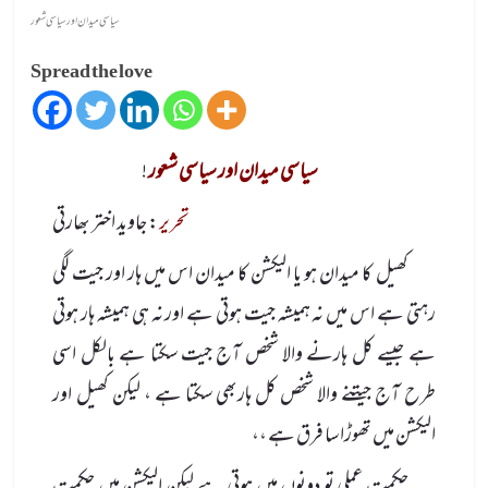
سیاسی میدان اور سیاسی شعور
Spread the love
سیاسی میدان اور سیاسی شعور
!
تحریر
: جاوید اختر بھارتی
کھیل کا میدان ہو یا الیکشن کا میدان اس میں ہار اور جیت لگی
رہتی ہے اس میں نہ ہمیشہ جیت ہوتی ہے اور نہ ہی ہمیشہ ہار ہوتی
ہے جیسے کل ہارنے والا شخص آج جیت سکتا ہے بالکل اسی
طرح آج جیتنے والا شخص کل ہاربھی سکتا ہے ، لیکن کھیل اور
الیکشن میں تھوڑا سا فرق ہے ،،