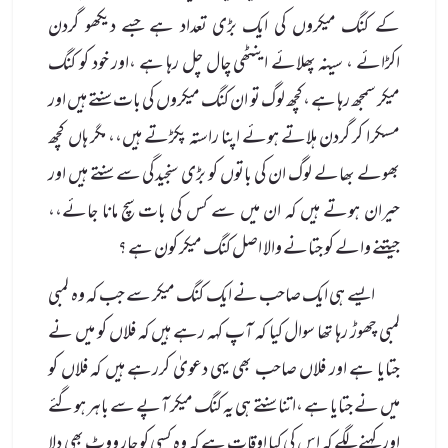
کے کنگ میکروں کی ایک بڑی تعداد ہے جسے دیکھو گردن
اکڑائے ، سینہ پھلائے اینٹھی چال چل رہا ہے ،اور خود کو کنگ
میکر سمجھ رہا ہے ،کچھ لوگ تو ان کنگ میکروں کی بات سنتے ہیں اور
مسکرا کر گردن ہلاتے ہوئے اپنا راستہ پکڑتے ہیں،، مگر ہاں کچھ
بھولے بھالے لوگ ان کی باتوں کو بڑی سنجیدگی سے سنتے ہیں اور
حیران ہوتے ہیں کہ ان میں سے کس کی بات سچ مانا جائے،،
جیتنے والے کو جتانے والا اصل کنگ میکر کون ہے ؟
ایسے ہی ایک صاحب نے ایک کنگ میکر سے جب کہ وہ لمبی
لمبی چھوڑ رہا تھا سوال کیا کہ آپ کہہ رہے ہیں کہ فلاں کو میں نے
جتایا ہے اور فلاں صاحب بھی یہی دعویٰ کررہے ہیں کہ فلاں کو
میں نے جتایا ہے ،اتنا سنتے ہی یہ کنگ میکر آپے سے باہر ہوگئے
اور کہنے لگے کہ اس کی کیا اوقات ہے کہ وہ کسی کو چار ووٹ بھی دلا