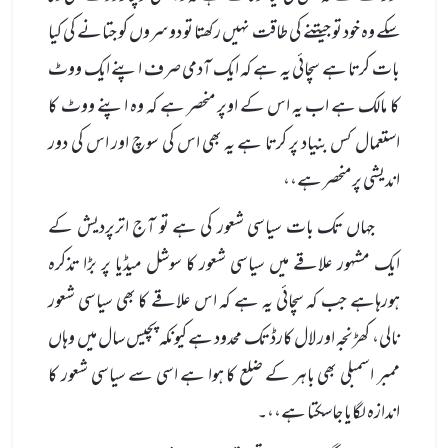
سکے وہ خود تو جیتنے کی طاقت نہیں رکھتا تو دوسروں کو جتانے کی کیا
بات کرتا ہے سچائی یہ ہے کہ ایک آدمی صرف اپنے ایک ووٹ
کا مالک ہے اب یہ اس کے اوپر منحصر ہے کہ وہ اپنے ووٹ کا
استعمال کس بنیاد پر کرتا ہے یہ بھی اس کی سوچ اور اس کی دور
اندیشی پر منحصر ہے،،
جہاں تک بات سیاسی شعور کی ہے تو آج اترپردیش کے
ایک مشہور علاقے میں سیاسی شعور کا سوشل میڈیا پر بڑا تذکرہ
ہورہاہے جب کہ سچائی یہ ہے کہ اس علاقے کا بھی سیاسی شعور
نالی، کھڑنجہ اور لال کارڈ تک محدود ہے کیونکہ پچیس سال میں وہاں
ممبر اسمبلی بھی باہر کے ضلع کا ہوا ہے اسی سے سیاسی شعور کا
اندازہ لگایا جاسکتا ہے،،۔