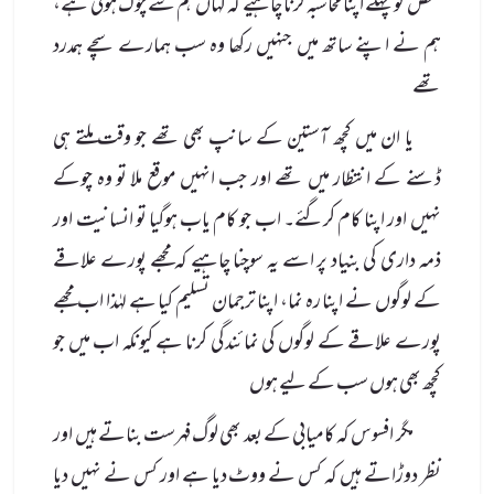
شخص کو پہلے اپنا محاسبہ کرنا چاہیے کہ کہاں ہم سے چوک ہوئی ہے،
ہم نے اپنے ساتھ میں جنہیں رکھا وہ سب ہمارے سچے ہمدرد
تھے
یا ان میں کچھ آستین کے سانپ بھی تھے جو وقت ملتے ہی
ڈسنے کے انتظار میں تھے اور جب انہیں موقع ملا تو وہ چوکے
نہیں اور اپنا کام کرگئے۔ اب جو کام یاب ہوگیا تو انسانیت اور
ذمہ داری کی بنیاد پر اسے یہ سوچنا چاہیے کہ مجھے پورے علاقے
کے لوگوں نے اپنا رہ نما، اپنا ترجمان تسلیم کیا ہے لہٰذا اب مجھے
پورے علاقے کے لوگوں کی نمائندگی کرنا ہے کیونکہ اب میں جو
کچھ بھی ہوں سب کے لیے ہوں
مگر افسوس کہ کامیابی کے بعد بھی لوگ فہرست بناتے ہیں اور
نظر دوڑاتے ہیں کہ کس نے ووٹ دیا ہے اور کس نے نہیں دیا