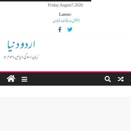
Friday, August 7, 2026
Latest:
ڈیجیٹل دور کا گمشدہ نوجوان
مہنگائی کا بوجھ پس رہا ہے مڈل کلاس انسان
کم عمر لڑکوں میں بڑھتی ہوئی نشے کی لت
اردو دنیا
گوشالہ کی زمین بتا کر سوسالہ پرانے قبرستان پر انتظامیہ نے چلا دیا
بلڈوزر
زبانِ اردو کی دنیا میں دھوم ہو