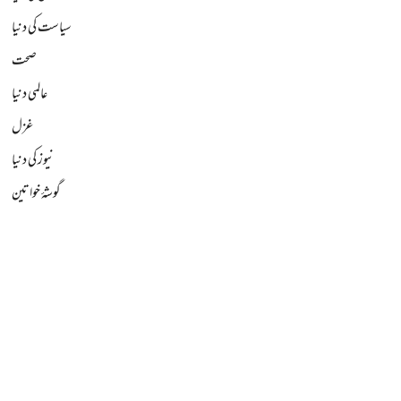
سیاست کی دنیا
صحت
عالمی دنیا
غزل
نیوز کی دنیا
گوشۂ خواتین