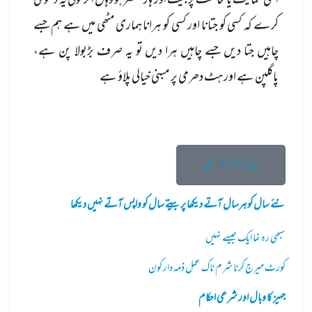
اسی حمایت یا مخالفت پر جیت اور ہار منحصر ہو وہاں اگر کوئی یہ دعویٰ
کرے کہ کسی کو جتانا اور کسی کو ہرانا ہماری مٹھی میں ہے ہم جسے
چاہیں جتا دیں جسے چاہیں ہرا دیں تو یہ صرف بڑبولا پن ہے،
پاگلپن ہے اور ہٹ دھرمی پر مبنی خیالی پلاؤ ہے
ایک نظر ادھر بھی
نئے سال کو ہرسال آتے دیکھا پربیتے سال کو واپس آتے نہیں دیکھا
سبھی رہ نما ایک جیسے نہیں
کورٹ میرج کرنا شرم ناک عمل ذمہ دار کون
جہیز کا وبال اور شرعی احکام