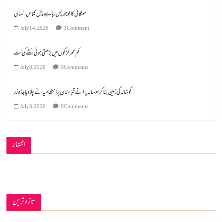
مہنگائی کا بوجھ پس رہا ہے مڈل کلاس انسان
July 14, 2026
1 Comment
کم عمر لڑکوں میں بڑھتی ہوئی نشے کی لت
July 8, 2026
0 Comments
گوشالہ کی زمین بتا کر سوسالہ پرانے قبرستان پر انتظامیہ نے چلا دیا بلڈوزر
July 3, 2026
0 Comments
اشتہار
تازہ ترین