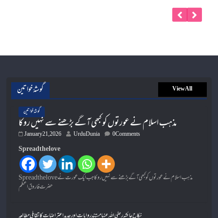
گوشۂ خواتین
View All
گوشۂ خواتین
مذہب اسلام نے عورتوں کو کبھی آگے بڑھنے سے نہیں روکا
January 21, 2026
UrduDunia
0 Comments
Spread the love
Spread the loveمذہب اسلام نے عورتوں کو کبھی آگے بڑھنے سے نہیں روکا جب ایک عورت نے
حضرت فاروق اعظم
نکاح عائشہ رضی اللہ عنہا مستند روایات اور جدید اعتراضات کا تقابلی مطالعہ