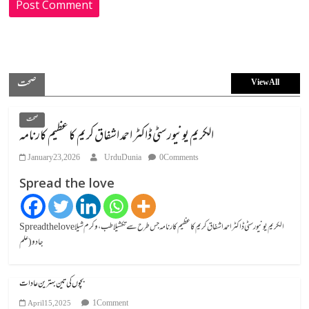
صحت
View All
صحت
الکریم یونیورسٹی ڈاکٹر احمد اشفاق کریم کا عظیم کارنامہ
January 23, 2026
UrduDunia
0 Comments
Spread the love
Spread the loveالکریم یونیورسٹی ڈاکٹر احمد اشفاق کریم کا عظیم کارنامہ جس طرح سے تکشیلا طب، وکرم شیلا
جادو (علم
بچوں کی تین بہترین عادات
1 Comment
April 15, 2025