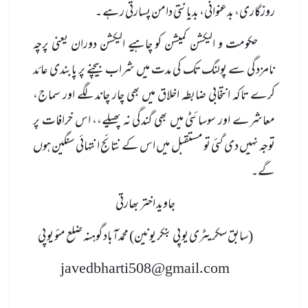
روزگاری، بدعنوانی، بدیانتی دامن پسارتی رہے ۔
حکومت و الیکشن کمیشن کو چاہیے الیکشن دوران یعنی پرچہ
نامزدگی سے پولنگ تک کی مدت میں شراب بیچنے پر پابندی عائد
کرے تاکہ انتخابی ضابطہ اخلاق میں بھی چار چاند لگے اور سماج،
معاشرے اور سوسائٹی میں بھی گندگی نہ پھیلے،، اس خرافات پر
توجہ نہیں دی گئی تو مستقبل میں اس کے نتائج انتہائی سنگین ہوں
گے۔
جاوید اختر بھارتی
(سابق سکریٹری یو پی بنکر یونین) محمدآباد گوہنہ ضلع مئو یو پی
javedbharti508@gmail.com