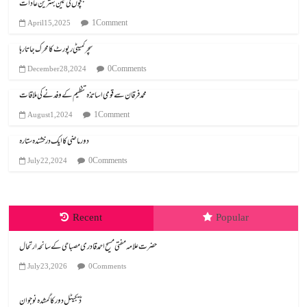
بچوں کی تین بہترین عادات
1 Comment
April 15, 2025
سچر کمیٹی رپورٹ کا محرک جاتا رہا
0 Comments
December 28, 2024
محمد فرقان سے قومی اساتذہ تنظیم کے وفد نے کی ملاقات
1 Comment
August 1, 2024
دور ماضی کا ایک درخشندہ ستارہ
0 Comments
July 22, 2024
Recent
Popular
July 23, 2026
0 Comments
ڈیجیٹل دور کا گمشدہ نوجوان