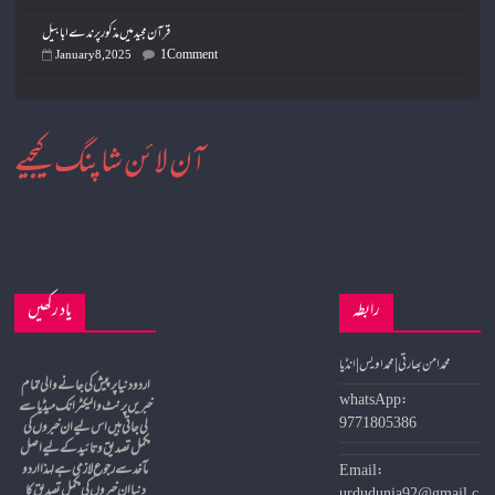
قرآن مجید میں مذکور پرندے ابابیل
1 Comment
January 8, 2025
آن لائن شاپنگ کیجیے
رابطہ
یاد رکھیں
محمد امن بھارتی | محمد اویس | انڈیا
whatsApp:
خبریں پرنٹ و الیکٹرانک میڈیا سے
9771805386
لی جاتی ہیں اس لیے ان خبروں کی
مکمل تصدیق و تائید کے لیے اصل
مآخد سے رجوع لازمی ہے لہذا اردو
Email:
دنیا ان خبروں کی مکمل تصدیق کا
urdudunia92@gmail.c