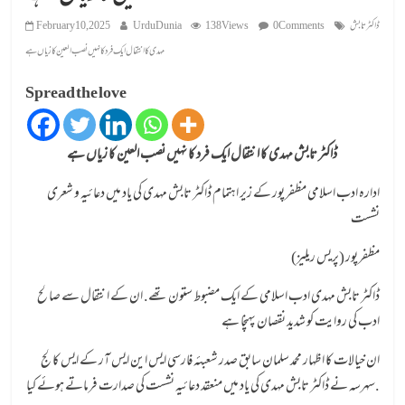
ڈاکٹر تابش
0 Comments
138 Views
UrduDunia
February 10, 2025
مہدی کا انتقال ایک فرد کا نہیں نصب العین کا زیاں ہے
Spread the love
ڈاکٹر تابش مہدی کا انتقال ایک فرد کا نہیں نصب العین کا زیاں ہے
ادارہ ادب اسلامی مظفرپور کے زیر اہتمام ڈاکٹر تابش مہدی کی یاد میں دعائیہ و شعری
نشست
مظفرپور (پریس ریلیز)
ڈاکٹر تابش مہدی ادب اسلامی کے ایک مضبوط ستون تھے. ان کے انتقال سے صالح
ادب کی روایت کو شدید نقصان پہنچا ہے
ان خیالات کا اظہار محمد سلمان سابق صدر شعبئہ فارسی ایس این ایس آر کے ایس کالج
سہرسہ نے ڈاکٹر تابش مہدی کی یاد میں منعقد دعائیہ نشست کی صدارت فرماتے ہوئے کیا.