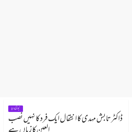
نیوز کی دنیا
ڈاکٹر تابش مہدی کا انتقال ایک فرد کا نہیں نصب
العین کا زیاں ہے