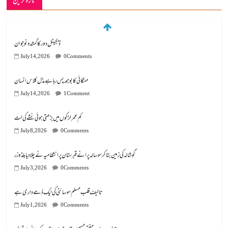
تازہ ترین
ڈیجیٹل دور کا گمشدہ نوجوان
July 14, 2026
0 Comments
مہنگائی کا بوجھ پس رہا ہے مڈل کلاس انسان
July 14, 2026
1 Comment
کم عمر لڑکوں میں بڑھتی ہوئی نشے کی لت
July 8, 2026
0 Comments
گوشالہ کی زمین بتا کر سوسالہ پرانے قبرستان پر انتظامیہ نے چلا دیا بلڈوزر
July 3, 2026
0 Comments
تالیف قلب مسلم سوسائٹی کی ایک ذمے داری ہے
July 1, 2026
0 Comments