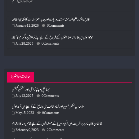
حضرت فاروق اعظم
نکاح عائشہ رضی اللہ عنہا مستند روایات اور جدید اعتراضات کا تقابلی مطالعہ
0 Comments
January 12, 2026
نوجوانوں میں قائدانہ صلاحیتوں کے فروغ کے لیے لیڈر تربیتی پروگرام کا آغاز
0 Comments
July 28, 2025
حالات حاضرہ
سیمانچل میڈیا ٹرائل اور الیکشن کمیشن
July 13, 2025
0 Comments
علامہ سید مظفر حسین اور فساد مخالف بل تاریخ کے آئینے میں قسط اول
May 15, 2023
0 Comments
خانقاہ برکاتیہ مارہرہ شریف میں ترکی وسیریا کے مسلمانوں کے لیے خاص دعا کا اہتمام
February 9, 2023
2 Comments