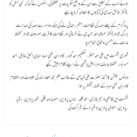
ہوئے ادب کے تعلق سے ان کے واضح نظریات پر گفتگو کی. انھوں نے کہا کہ نئی نسل کو
ڈاکٹر تابش مہدی کی کتابوں کا مطالعہ کرنا چاہیے.
پروگرام کے پہلے حصہ کی نظامت اسلم رحمانی نے کی جبکہ دوسرے حصہ کی صدارت
بزرگ شاعر ڈاکٹر صبغتہ اللہ حمیدی نے فرمائی اور نظامت کا فریضہ معروف شاعر محفوظ
عارف نے بحسن و خوبی انجام دیا
شعری نشست میں علی احمد منظر، تعظیم احمد گوہر، کامران غنی صبا،حبان الحق حاذق، احمد
مسرور، محفوظ عارف اور ایمل ہاشمی نے اپنے کلام پیش کیے
دونوں سیشن کا آغاز حضرت علی اکیڈمی کے طالب علم محمد عطاء اللہ کی تلاوت اور اختتام
کامران غنی صبا کے اظہار تشکر پر ہوا
نشست میں قاضی وسیم غازی، ابو طلحہ، نہاں پروین، الصبا صدیقی، نغمہ پروین، رقیہ
پروین، صوفیہ پروین وغیرہ نے شرکت کی.