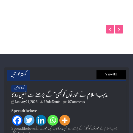
گوشۂ خواتین
View All
گوشۂ خواتین
مذہب اسلام نے عورتوں کو کبھی آگے بڑھنے سے نہیں روکا
January 21, 2026
UrduDunia
0 Comments
Spread the love
Spread the loveمذہب اسلام نے عورتوں کو کبھی آگے بڑھنے سے نہیں روکا جب ایک عورت نے