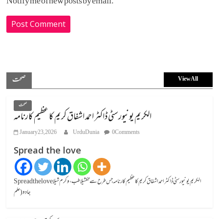
Notify me of new posts by email.
صحت
View All
صحت
الکریم یونیورسٹی ڈاکٹر احمد اشفاق کریم کا عظیم کارنامہ
January 23, 2026
UrduDunia
0 Comments
Spread the love
Spread the loveالکریم یونیورسٹی ڈاکٹر احمد اشفاق کریم کا عظیم کارنامہ جس طرح سے تکشیلا طب، وکرم شیلا
جادو (علم