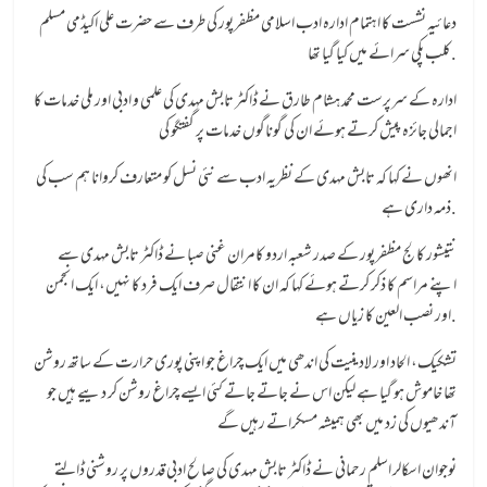
دعائیہ نشست کا اہتمام ادارہ ادب اسلامی مظفرپور کی طرف سے حضرت علی اکیڈمی مسلم
کلب پکی سرائے میں کیا گیا تھا.
ادارہ کے سرپرست محمد ہشام طارق نے ڈاکٹر تابش مہدی کی علمی و ادبی اور ملی خدمات کا
اجمالی جائزہ پیش کرتے ہوئے ان کی گوناگوں خدمات پر گفتگو کی
انھوں نے کہا کہ تابش مہدی کے نظریہ ادب سے نئی نسل کو متعارف کروانا ہم سب کی
ذمہ داری ہے.
نتیشور کالج مظفرپور کے صدر شعبہ اردو کامران غنی صبا نے ڈاکٹر تابش مہدی سے
اپنے مراسم کا ذکر کرتے ہوئے کہا کہ ان کا انتقال صرف ایک فرد کا نہیں، ایک انجمن
اور نصب العین کا زیاں ہے.
تشکیک، الحاد اور لادینیت کی اندھی میں ایک چراغ جو اپنی پوری حرارت کے ساتھ روشن
تھا خاموش ہو گیا ہے لیکن اس نے جاتے جاتے کئی ایسے چراغ روشن کر دییے ہیں جو
آندھیوں کی زد میں بھی ہمیشہ مسکراتے رہیں گے
نوجوان اسکالر اسلم رحمانی نے ڈاکٹر تابش مہدی کی صالح ادبی قدروں پر روشنی ڈالتے