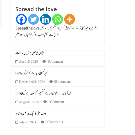
Spread the love
Spread the loveالکریم یونیورسٹی ڈاکٹر احمد اشفاق کریم کا عظیم کارنامہ جس
طرح سے تکشیلا طب، وکرم شیلا جادو (علم
بچوں کی تین بہترین عادات
1 Comment
April 15, 2025
سچر کمیٹی رپورٹ کا محرک جاتا رہا
0 Comments
December 28, 2024
محمد فرقان سے قومی اساتذہ تنظیم کے وفد نے کی ملاقات
1 Comment
August 1, 2024
دور ماضی کا ایک درخشندہ ستارہ
0 Comments
July 22, 2024