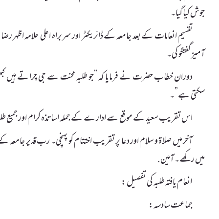
جوش کیا گیا۔
تقسیم انعامات کے بعد جامعہ کے ڈائریکٹر اور سربراہ اعلی علامہ اظہر
آمیز گفتگو کی۔
دوران خطاب حضرت نے فرمایا کہ “جو طلبہ محنت سے جی چراتے ہیں کبھی 
سکتی ہے”۔
اس تقریب سعید کے موقع سے ادارے کے جملہ اساتذہ کرام اور جمیع طل
آخر میں صلاۃ و سلام اور دعا پر تقریب اختتام کو پہنچی۔ رب قدیر جامعہ کے
میں رکھے۔ آمین.
انعام یافتہ طلبہ کی تفصیل :
جماعت سادسہ: