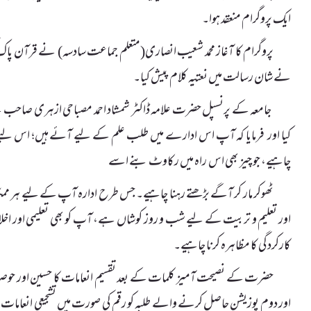
ایک پروگرام منعقد ہوا۔
پروگرام کا آغاز محمد شعیب انصاری(متعلم جماعت سادسہ) نے قرآن پاک 
نے شان رسالت میں نعتیہ کلام پیش کیا۔
جامعہ کے پرنسپل حضرت علامہ ڈاکٹر شمشاد احمد مصباحی ازہری صاحب 
کیا اور فرمایا کہ آپ اس ادارے میں طلب علم کے لیے آئے ہیں؛ اس لیے
چاہیے، جو چیز بھی اس راہ میں رکاوٹ بنے اسے
ٹھوکر مار کر آگے بڑھتے رہنا چاہیے۔ جس طرح ادارہ آپ کے لیے ہر ممکن
اور تعلیم و تربیت کے لیے شب و روز کوشاں ہے، آپ کو بھی تعلیمی اور اخلاقی
کارکردگی کا مظاہرہ کرنا چاہیے۔
حضرت کے نصیحت آمیز کلمات کے بعد تقسیم انعامات کا حسین اور حوصل
اور دوم پوزیشن حاصل کرنے والے طلبہ کو رقم کی صورت میں تشجیعی انعامات سے