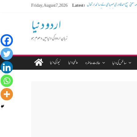
Friday, August 7, 2026
Latest:
ڈیجیٹل دور کا گمشدہ نوجوان
مہنگائی کا بوجھ پس رہا ہے مڈل کلاس انسان
اردو دنیا
کم عمر لڑکوں میں بڑھتی ہوئی نشے کی لت
تا کر سوسالہ پرانے قبرستان پر انتظامیہ نے چلا دیا
بلڈوزر
زبانِ اردو کی دنیا میں دھوم ہو
عالمی دنیا
نیوز کی دنیا
سائنس کی دنیا
حالات حاضرہ