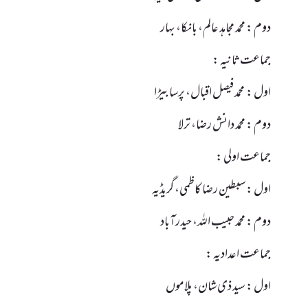
دوم : محمد مجاہد عالم، بانکا، بہار
جماعت ثانیہ :
اول : محمد فیصل اقبال، پرسابیڑا
دوم : محمد دانش رضا، ترلا
جماعت اولی :
اول : سبطین رضا کاظمی، گریڈیہ
دوم : محمد حبیب اللہ، حیدرآباد
جماعت اعدادیہ :
اول : سید ذی شان، پلاموں