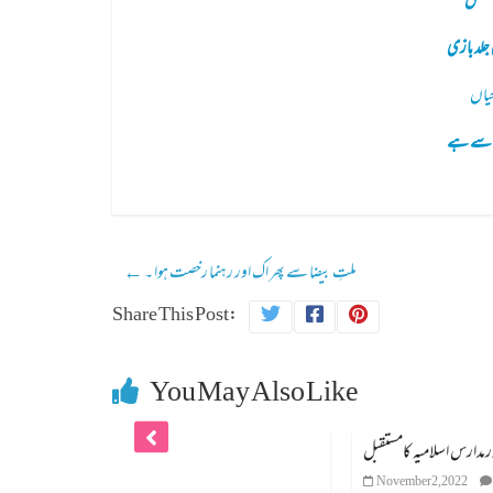
 کوشش
 جلد بازی
خیاں
ں سے ہے
ملتِ بیضا سے پھر اک اور رہنما رخصت ہوا ۔
←
Share This Post:
You May Also Like
موجودہ حکومت اورمدارس اسلامیہ کامستقبل
November 2, 2022
0