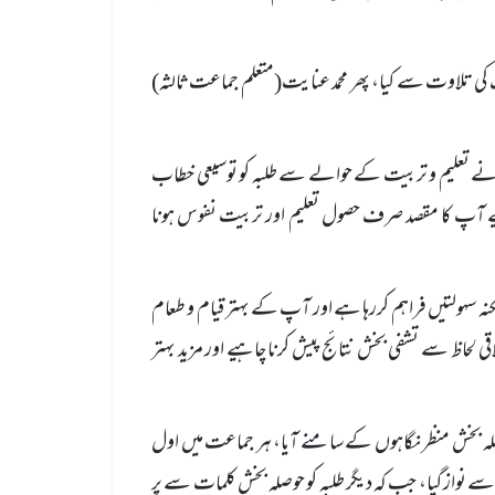
کی تلاوت سے کیا، پھر محمد عنایت(متعلم جماعت ثالثہ)
نے تعلیم و تربیت کے حوالے سے طلبہ کو توسیعی خطاب
 آپ کا مقصد صرف حصول تعلیم اور تربیت نفوس ہونا
ہ سہولتیں فراہم کررہا ہے اور آپ کے بہتر قیام و طعام
 لحاظ سے تشفی بخش نتائج پیش کرنا چاہیے اور مزید بہتر
ہ بخش منظر نگاہوں کے سامنے آیا، ہر جماعت میں اول
 نواز گیا، جب کہ دیگر طلبہ کو حوصلہ بخش کلمات سے پر