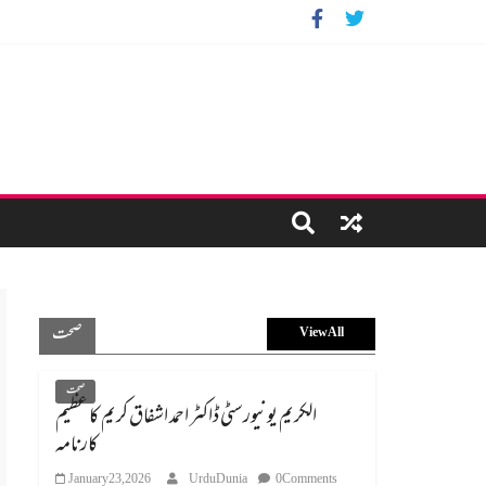
صحت
View All
صحت
الکریم یونیورسٹی ڈاکٹر احمد اشفاق کریم کا عظیم
کارنامہ
January 23, 2026
UrduDunia
0 Comments