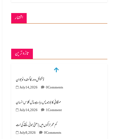
اشتہار
تازہ ترین
ڈیجیٹل دور کا گمشدہ نوجوان
July 14, 2026
0 Comments
مہنگائی کا بوجھ پس رہا ہے مڈل کلاس انسان
July 14, 2026
1 Comment
کم عمر لڑکوں میں بڑھتی ہوئی نشے کی لت
July 8, 2026
0 Comments