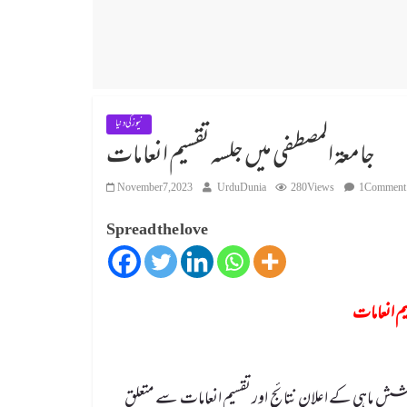
نیوز کی دنیا
جامعۃ المصطفی میں جلسہ تقسیم انعامات
November 7, 2023
UrduDunia
280 Views
1 Comment
Spread the love
یم انعامات
ان شش ماہی کے اعلان نتائج اور تقسیم انعامات سے متعلق