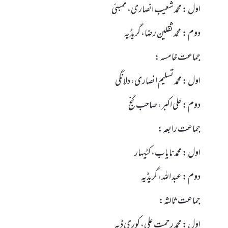
اول : محمد شعیب انصاری، ممبئی
دوم : محمد ثقلین رضا، گریڈیہ
جماعت خامسہ :
اول : محمد تسلیم انصاری، دلانگی
دوم : علی اکبر، صاحب گنج
جماعت رابعہ:
اول : محمد نایاب، کٹیہار
دوم : عبد اللہ، گریڈیہ
جماعت ثالثہ:
اول : محمد رحمت علی، کوری ڈیہ