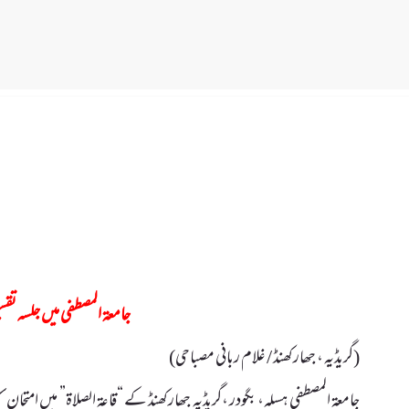
جامعۃ المصطفی میں جلسہ تقس
(گریڈیہ ، جھارکھنڈ / غلام ربانی مصباحی)
جامعة المصطفى ہسلہ، بگودر ،گریڈیہ جھارکھنڈ کے “قاعة الصلاة” میں امتح