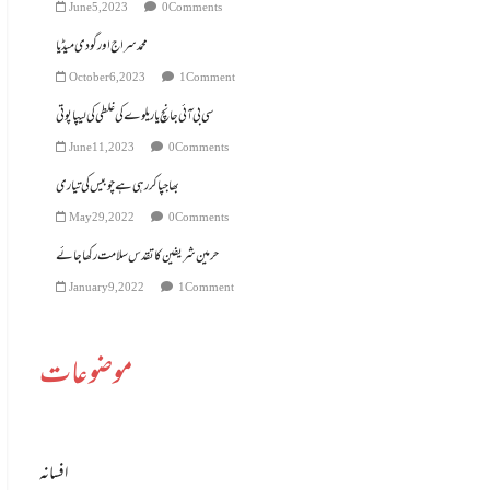
June 5, 2023
0 Comments
محمد سراج اور گودی میڈیا
October 6, 2023
1 Comment
سی بی آئی جانچ یا ریلوے کی غلطی کی لیپا پوتی
June 11, 2023
0 Comments
بھاجپا کر رہی ہے چوبیس کی تیاری
May 29, 2022
0 Comments
حرمین شریفین کا تقدس سلامت رکھا جائے
January 9, 2022
1 Comment
موضوعات
افسانہ