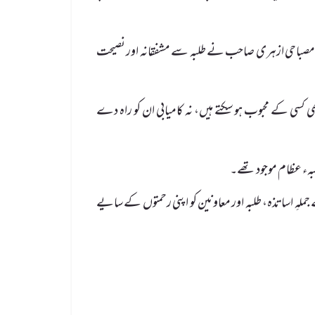
 رضا مصباحی ازہری صاحب نے طلبہ سے مشفقانہ اور نصیحت
کسی کے محبوب ہو سکتے ہیں، نہ کامیابی ان کو راہ دے
بہء عظام موجود تھے۔
 جملہِ اساتذہ، طلبہ اور معاونین کو اپنی رحمتوں کے سایے