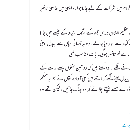
گرام میں شرکت کے لیے جانا ہوا۔واپسی میں خاصی تاخیر
یک عظیم الشان درس گاہ کے سنگ بنیاد کے جلسے میں جانا
ارے اتار دیا جائے ، وہ بہ آسانی وہاں سے پیدل اپنی
قدرے کم تاخیر ہوگی۔ بات مناسب تھی
نانے لگے ۔ وہ کہتے ہیں کہ دو تین ہفتوں پہلے رات کے
دل چلنے لگے کہ اتنے میں کئی آوارہ کتوں نے ہم پر منظم
ڈرے سہمے چیختے چلاتے کہ وہ بھاگ جائیں ، لیکن تھے وہ
یر ہے