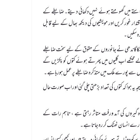
 راستے میں گھومتے ہوئے نہیں دکھائی دیتے۔ ضابطے کے
قتدار غور کریں اور مویشیوں کی دیکھ بھال کے لیے قابل
ہ سکیں ۔
ر مینکاگاندھی نے جانوروں کے حقوق کے لیے سخت ضابطے
ے محکمے اب گلیوں میں پھرتے ہوئے کتوں کو پکڑیں گے
سالوں سے پورے ملک میں متذکرہ ضابطے پر عمل ہورہاہے ۔
 ہوا کہ کتوں کی تعداد بڑھتی چلی گئی اور اب صورت حال
 گیروں کی آمد ورفت متاثر رہتی ہے ، تاہم رات کے
ارے انسان ٹھٹک کر رہ جاتاہے ۔