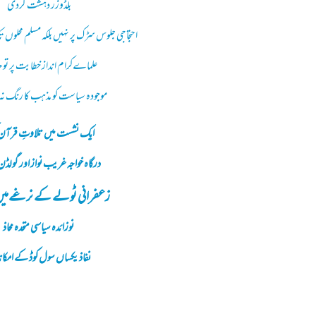
بلڈوزر دہشت گردی
احتجاجی جلوس سڑک پر نہیں بلکہ مسلم محلوں 
علماےکرام انداز خطابت پر توج
موجودہ سیاست کو مذہب کا رنگ نہ 
ایک نشست میں تلاوتِ قرآن 
درگاہ خواجہ غریب نواز اور گولڈ
زعفرانی ٹولے کے نرغےمیں 
نوزائدہ سیاسی متحدہ محاذ
نفاذ یکساں سول کوڈ کے امکا