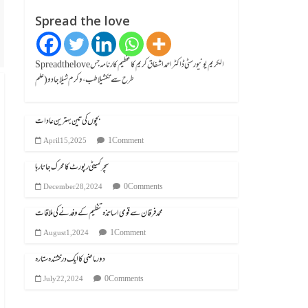
Spread the love
Spread the loveالکریم یونیورسٹی ڈاکٹر احمد اشفاق کریم کا عظیم کارنامہ جس
طرح سے تکشیلا طب، وکرم شیلا جادو (علم
بچوں کی تین بہترین عادات
1 Comment
April 15, 2025
سچر کمیٹی رپورٹ کا محرک جاتا رہا
0 Comments
December 28, 2024
محمد فرقان سے قومی اساتذہ تنظیم کے وفد نے کی ملاقات
1 Comment
August 1, 2024
دور ماضی کا ایک درخشندہ ستارہ
0 Comments
July 22, 2024