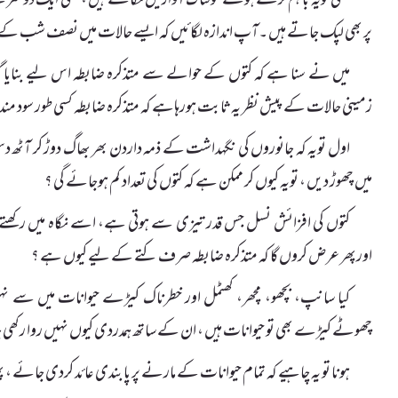
کبھی تویہ باہم لڑتے ہوئے خوفناک آوازیں نکالتے ہیں ، کبھی ایک دوسر
پر بھی لپک جاتے ہیں ۔آپ اندازہ لگائیں کہ ایسے حالات میں نصف شب کے س
میں نے سنا ہے کہ کتوں کے حوالے سے متذکرہ ضابطہ اس لیے بنایا گی
زمینی حالات کے پیش نظر یہ ثابت ہورہاہے کہ متذکرہ ضابطہ کسی طور سود من
اول تویہ کہ جانوروں کی نگہداشت کے ذمہ داردن بھر بھاگ دوڑ کر آٹھ دس ک
میں چھوڑ دیں ، تویہ کیوں کر ممکن ہے کہ کتوں کی تعداد کم ہوجائے گی ؟
کتوں کی افزائش نسل جس قدر تیزی سے ہوتی ہے، اسے نگاہ میں رکھتے
اورپھر عرض کروں گا کہ متذکرہ ضابطہ صرف کتے کے لیے کیوں ہے ؟
کیا سانپ، بچھو، مچھر، کھٹمل اور خطرناک کیڑے حیوانات میں سے نہ
چھوٹے کیڑے بھی تو حیوانات ہیں ، ان کے ساتھ ہمدردی کیوں نہیں روا رکھی ج
ہونا تو یہ چاہیے کہ تمام حیوانات کے مارنے پر پابندی عائد کردی جائے ، پھ