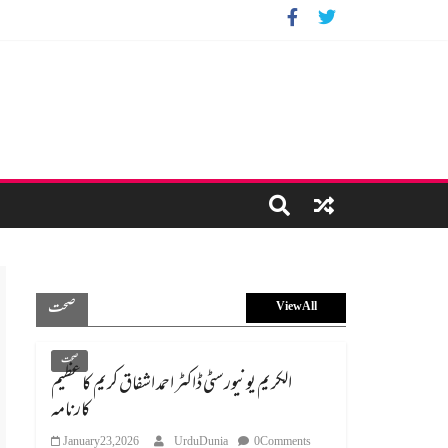
صحت
View All
صحت
الکریم یونیورسٹی ڈاکٹر احمد اشفاق کریم کا عظیم
کارنامہ
January 23, 2026
UrduDunia
0 Comments