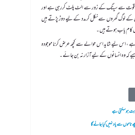
ی پوری قوت سے سینگ کے زور سے الٹ پلٹ کررہی ہے اور
وس کے لوگ گھروں سے نکل کر مدد کے لیے دوڑ پڑتے ہیں
ں کام یاب ہوتے ہیں ۔
 ہے ، اس لیے شاید اس حوالے سے کچھ عرض کرنا موجودہ
ے کہ وہ انسانوں کے لیے آزار نہ بن جائے ۔
ثابت ہوسکتی ہے
 ناموں سے یاد نہیں کیا جائے گا