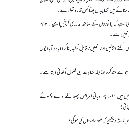
ے کو دوڑاتے ہوئے دکھائی دیتے ہیں اور کبھی کسی انسان
ناٹے میں تنہاپیدل چلنا کس قدر دشوار ہے ؟
ا ہے کہ جانوروں کے ساتھ ہمدردی کرنی چاہیے ۔ تاہم
د نہیں ہے ۔
تے پکڑلیں اور انھیں ناقابل تولید بناکر دوبارہ آبادیوں
 ہوئے متذکرہ ضابطہ نہایت ہی فضول دکھائی دیتاہے ۔
یں ہیں ؟ اور پھر وبائی امراض پھیلانے والے چھوٹے
اتی ؟
ر تماشہ دیکھیے کہ صورت حال کیا ہوگی ؟