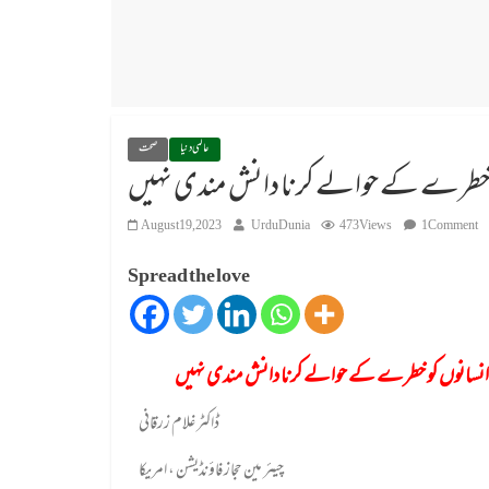
عالمی دنیا
صحت
کو خطرے کے حوالے کرنا دانش مندی نہیں
August 19, 2023
UrduDunia
473 Views
1 Comment
Spread the love
 انسانوں کو خطرے کے حوالے کرنا دانش مندی نہیں
ڈاکٹر غلام زرقانی
چیئر مین حجاز فاؤنڈیشن ، امریکا