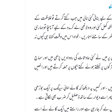
یے
لیے بنائی گئی نالی میں جب کتے گرتے توغلاظت کے
ھ کھل گئی اور وہ لاٹھی لے کر مدد کے لیے آپہنچا توہماری
ھر کے سامنے اتاریں ، خواہ اس میں وقت کتنا ہی کیوں نہ
ش پر میں نے کئی حادثات کی رودادیں پڑھی ہیں اور سماج
کوں پر ٹہلتے ہوئے کتے بچوں پر حملہ کرتے ہیں اور انھیں
، اور کہیں یہ دیکھا کہ گائے اپنی سینگ پر ایک بوڑھی
 پھر اسے دیوار کے ساتھ ڈھکیل کر ضرب بھی لگاتی ہے ۔
کول لے کر جارہی ہے اور راستے میں ایک گائے نے اسے