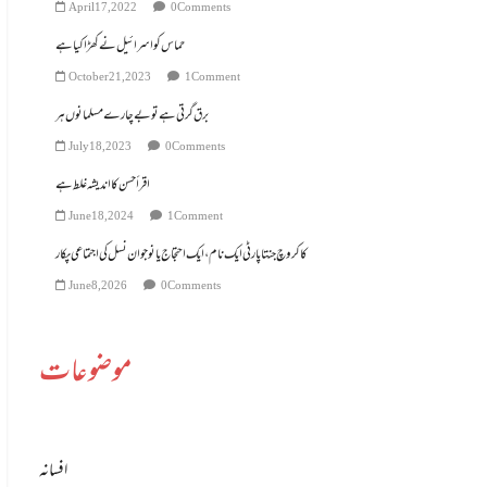
April 17, 2022
0 Comments
حماس کو اسرائیل نے کھڑا کیا ہے
October 21, 2023
1 Comment
برق گرتی ہے تو بے چارے مسلمانوں ہر
July 18, 2023
0 Comments
اقرأ حسن کا اندیشہ غلط ہے
June 18, 2024
1 Comment
کاکروچ جنتا پارٹی ایک نام، ایک احتجاج یا نوجوان نسل کی اجتماعی پکار
June 8, 2026
0 Comments
موضوعات
افسانہ