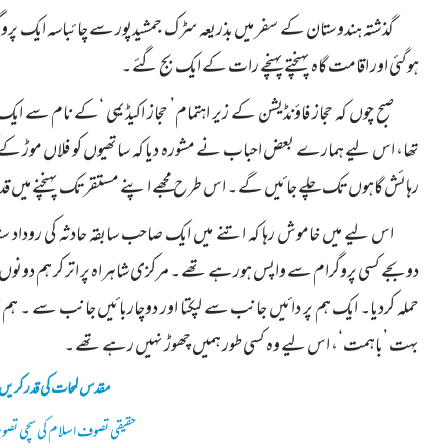
گذشتہ ہندوستان کے سفر میں بذریعہ سڑک جمشیدپور سے چائباسہ ایک پرو
ہوگئی اور اقامت گاہ پہنچتے پہنچے رات کے ایک بج گئے ۔
صبح چوں کہ حجاز فاؤنڈیشن کے زیر اہتمام’ حجاز اکیڈیمی ‘کے نام سے ا
تھا، اس لیے ہمارے بعض احباب نے مشورہ دیا کہ ساتھیوں کو فلاں موڑ کے کن
رہائش گاہوں تک چلے جائیں گے ۔ اس طرح مجھے اپنے مستقرتک پہنچنے میں 
اس لیے میں خاموش رہا کہ اتنے میں ایک صاحب سابقہ حادثہ کی روداد س
دوبجے کسی پروگرام سے واپس ہورہے تھے ۔ مرکزی شاہراہ پر اتر کر ہم دونوں پی
حملہ کردیا۔ ایک ہم پر دائیں جانب سے لپکتا اور دوچاربائیں جانب سے ۔ ہم 
بہت ’باہمت‘، اس لیے وہ کسی طور ہمیں چھوڑ نہیں رہے تھے ۔
مقدس لمحات کی قدر کریں
حقیقی تصوف اسلام کی سچی تصو