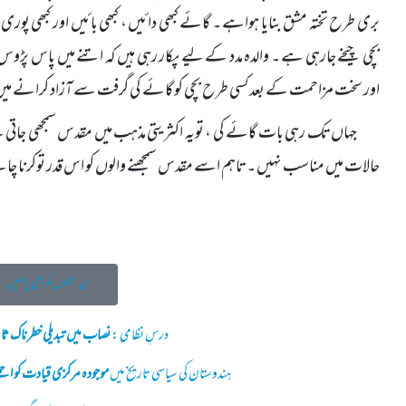
بری طرح تختہ مشق بنایا ہواہے ۔ گائے کبھی دائیں ، کبھی بائیں اور کبھ
بچی چیخے جارہی ہے ۔ والدہ مدد کے لیے پکار رہی ہیں کہ اتنے میں پاس پڑ
اور سخت مزاحمت کے بعدکسی طرح بچی کو گائے کی گرفت سے آزاد کرانے می
جہاں تک رہی بات گائے کی ، تویہ اکثریتی مذہب میں مقدس سمجھی جاتی
حالات میں مناسب نہیں ۔ تاہم اسے مقدس سمجھنے والوں کو اس قدر توکرنا چاہی
ان سبھوں کو بھی پڑھیں
درسِ نظامی :
نصاب میں تبدیلی خطرناک 
ہندوستان کی سیاسی تاریخ میں
موجودہ مرکزی قیادت کو اچھے