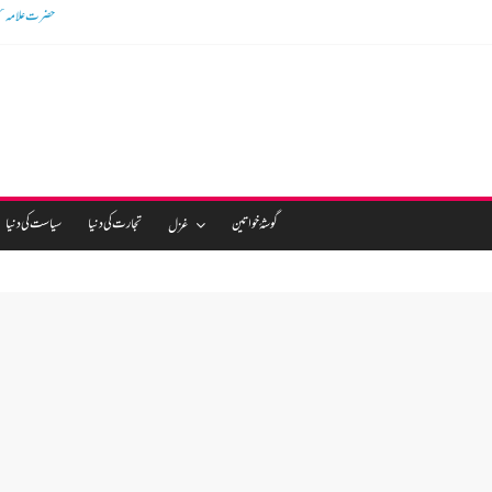
گوشالہ کی زمین بتا ک
گوشۂ خواتین
تجارت کی دنیا
سیاست کی دنیا
غزل