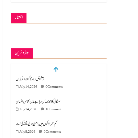
اشتہار
تازہ ترین
ڈیجیٹل دور کا گمشدہ نوجوان
July 14, 2026
0 Comments
مہنگائی کا بوجھ پس رہا ہے مڈل کلاس انسان
July 14, 2026
1 Comment
کم عمر لڑکوں میں بڑھتی ہوئی نشے کی لت
July 8, 2026
0 Comments