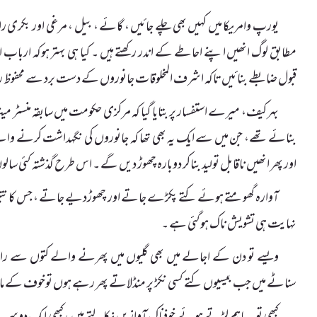
یورپ وامریکا میں کہیں بھی چلے جائیں ، گائے ، بیل ، مرغی اور بکری
مطابق لوگ انھیں اپنے احاطے کے اندر رکھتے ہیں ۔ کیا ہی بہتر ہوکہ ارباب ا
قبول ضابطے بنائیں تاکہ اشرف المخلوقات جانوروں کے دست برد سے محفوظ ر
بہر کیف، میرے استفسار پر بتایا گیا کہ مرکزی حکومت میں سابقہ منسٹ
بنائے تھے، جن میں سے ایک یہ بھی تھا کہ جانوروں کی نگہداشت کرنے وال
اور پھر انھیں ناقابل تولید بناکر دوبارہ چھوڑ دیں گے ۔ اس طرح گذشتہ کئی 
آوارہ گھومتے ہوئے کتے پکڑے جاتے اور چھوڑدیے جاتے ، جس کا نتیجہ یہ
نہایت ہی تشویش ناک ہوگئی ہے ۔
ویسے تو دن کے اجالے میں بھی گلیوں میں پھرنے والے کتوں سے راہ
سناٹے میں جب بیسیوں کتے کسی نکڑ پر منڈلاتے پھر رہے ہوں توخوف کے م