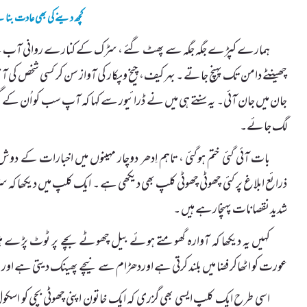
کچھ دینے کی بھی عادت بنائ
ہمارے کپڑے جگہ جگہ سے پھٹ گئے ، سڑک کے کنارے روانی آب کے 
چھینٹے دامن تک پہنچ جاتے ۔ بہر کیف، چیخ وپکار کی آواز سن کر کسی شخص کی آنک
جان میں جان آئی۔ یہ سنتے ہی میں نے ڈرائیور سے کہا کہ آپ سب کو اُن کے گ
لگ جائے۔
بات آئی گئی ختم ہوگئی ، تاہم اِدھر دوچار مہینوں میں اخبارات کے دو
ذرائع ابلاغ پر کئی چھوٹی چھوٹی کلپ بھی دیکھی ہے ۔ ایک کلپ میں دیکھا کہ سڑ
شدید نقصانات پہنچارہے ہیں ۔
کہیں یہ دیکھا کہ آوارہ گھومتے ہوئے بیل چھوٹے بچے پر ٹوٹ پڑے ہیں 
عورت کو اٹھاکر فضا میں بلند کرتی ہے اوردھڑام سے نیچے پھینک دیتی ہے اور
اسی طرح ایک کلپ ایسی بھی گزری کہ ایک خاتون اپنی چھوٹی بچی کو اس