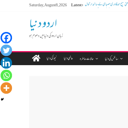
Saturday, August 8, 2026
Latest:
ڈیجیٹل دور کا گمشدہ نوجوان
مہنگائی کا بوجھ پس رہا ہے مڈل کلاس انسان
اردو دنیا
کم عمر لڑکوں میں بڑھتی ہوئی نشے کی لت
ر سوسالہ پرانے قبرستان پر انتظامیہ نے چلا دیا
بلڈوزر
زبانِ اردو کی دنیا میں دھوم ہو
عالمی دنیا
نیوز کی دنیا
سائنس کی دنیا
حالات حاضرہ