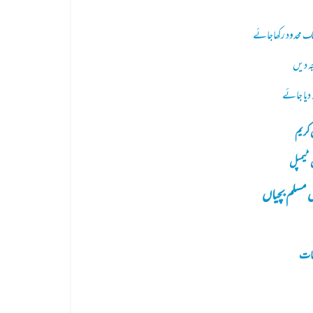
تک محدود رکھاجائے
ہ دیں
دیا جائے
کریم
ن ٹیمپل
مسلم بچیاں
نات