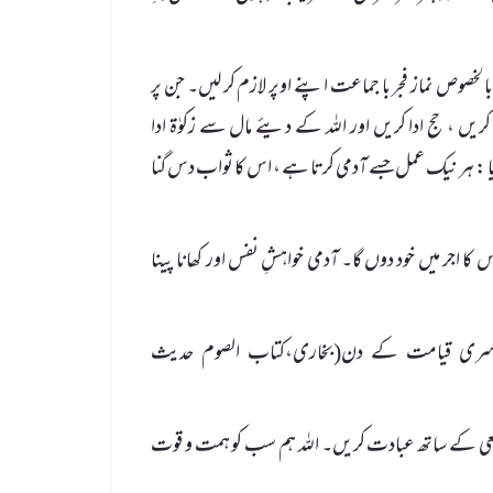
بالخصوص نماز فجر با جماعت اپنے اوپر لازم کر لیں۔ جن پر
کریں ، حج ادا کریں اور اللہ کے دیئے مال سے زکوٰۃ ادا
 : ہر نیک عمل جسے آدمی کرتا ہے ، اس کا ثواب دس گنا
جر میں خود دوں گا۔ آدمی خواہشِ نفس اور کھانا پینا
دوسری قیامت کے دن(بخاری،کتاب الصوم حدیث
 جمعی کے ساتھ عبادت کریں۔ اللہ ہم سب کو ہمت و قوت