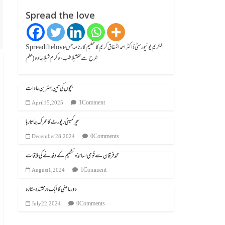
Spread the love
Spread the loveالکریم یونیورسٹی ڈاکٹر احمد اشفاق کریم کا عظیم کارنامہ جس
طرح سے تکشیلا طب، وکرم شیلا جادو (علم
بچوں کی تین بہترین عادات
1 Comment
April 15, 2025
سچر کمیٹی رپورٹ کا محرک جاتا رہا
0 Comments
December 28, 2024
محمد فرقان سے قومی اساتذہ تنظیم کے وفد نے کی ملاقات
1 Comment
August 1, 2024
دور ماضی کا ایک درخشندہ ستارہ
0 Comments
July 22, 2024