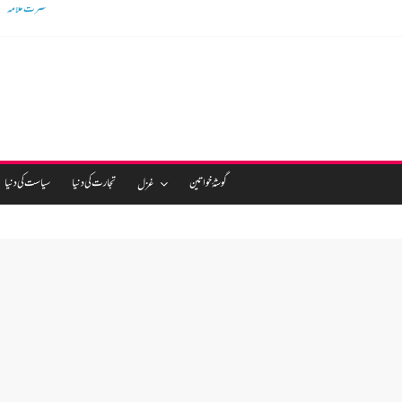
گوشالہ کی زمین بتا کر
گوشۂ خواتین
تجارت کی دنیا
سیاست کی دنیا
غزل