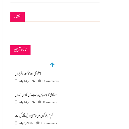
اشتہار
تازہ ترین
ڈیجیٹل دور کا گمشدہ نوجوان
July 14, 2026
0 Comments
مہنگائی کا بوجھ پس رہا ہے مڈل کلاس انسان
July 14, 2026
1 Comment
کم عمر لڑکوں میں بڑھتی ہوئی نشے کی لت
July 8, 2026
0 Comments