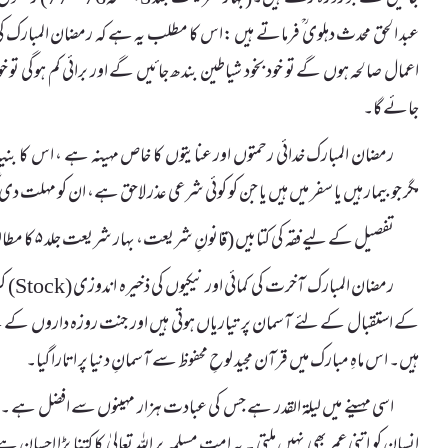
عبد الحق محدث دہلوی ؒ فرماتے ہیں :اس کا مطلب یہ ہے کہ رمضان المبارک ک
اعمال صالحہ ہوں گے تو خود بخود شیاطین بندھ جائیں گے اور برائی کم ہوگی تو خو
جائے گا۔
رمضان المبارک خدائی رحمتوں اور عنایتوں کا خاص مہینہ ہے ، اس کا ب
مگر جو بیمار ہیں یا سفر میں ہیں یا جن کو کوئی شرعی عذر لاحق ہے، ان کو مہلت 
تفصیل کے لیے فقہ کی کتابیں (قانونِ شریعت، بہار شریعت جلد ۵ کا مطالعہ فرمائیں)۔
رمضان 
کے استقبال کے لئے آسمان پر تیاریاں ہوتی ہیں اور جنت روزہ داروں کے 
ہیں۔ اس ماہِ مبارک میں قرآن مجید لوحِ محفوظ سے آسمانِ دنیا پر اتارا گیا۔
انسان کو اتنی عمر بھی نہیں ملتی ۔ یہ امتِ مسلمہ پر اللہ تعالیٰ کا کتنا بڑا ا