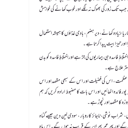
کہ جب تک زور کی بھوک نہ لگے اور خوب کھانے کی خواہش
 یا ںزیادہ کھانے، دیر ہضم ، بادی غذاؤں کا ہمیشہ استعمال
ڑا اور تیزابیت پیدا کرتا ہے ۔
ط ِ فاسدہ ہی بیماریوں کی جڑ ہے اور اختلاطِ فاسدہ کو بدن
 بہتر علاج ہے۔
 کی عظمت ، اس کی فضیلت اور اس کے سبھی مقصد اور اس
 فائدہ اٹھائیں اور اس بات کا مضبوط ارادہ کریں کہ ہم
زہ کا مقصد اور نچوڑ ہے ۔
ی، شراب نوشی،ناجائز کاروبار ، سودی لین دین جیسے گناہ
یں گے اور پھر عمر بھر ان کے قریب نہ ہوں گے۔ اس ماہِ