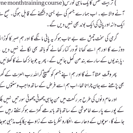
آنے والا ہے۔ اب ہمارے جسم کی بے بسی دیکھنے کے قابل ہوگی۔ صبح سے شام
ایک دانہ اور پانی کی ایک بوند بھی نہیں دیں گے۔
گرمی کی سخت تپش سے بے تاب ہوکر یہ پانی مانگے گا اور ہم صبر کا کوڑا
دوڑے گا اورہم اسے کھانا تو در کنار کھانے کو ہاتھ بھی لگانے نہیں دیں 
،پابندیوں کے سارے بندھن کھل جائیں گے، پھر یہ جو جائز کھائے گا کھلائیں 
پھر وقت ِ عشا آئے گا اور ہم اپنے جسم کو کھینچ کر اللہ رب العزت کے گھ
بھی پڑھنے سے جان چراتا تھا،اب ہم اسے فرض کے ساتھ واجب و سنتوں کے سات
اور عام دنوں کی طرح ہر رکعت میں من چاہی چھوٹی چھوٹی سورتیں نہیں
کے پورے پارے خاموشی کے ساتھ ہاتھ باندھے کھڑے ہوکر سنتے رہیں گے
جائے گا، سوچوں کے دھارے ،افکارو نظریات کے زاویے یکایک مذہبی ہوجائیں 