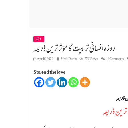
تاریخ
روزہ انسانی تربیت کا مؤثر ترین ذریعہ
April 6, 2022
UrduDunia
771 Views
12 Comments
Spread the love
ن ذریعہ
 ترین ذریعہ