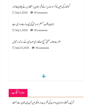
گوشالہ کی زمین بتا کر سوسالہ پرانے قبرستان پر انتظامیہ نے چلا دیا بلڈوزر
July 3, 2026
0 Comments
تالیف قلب مسلم سوسائٹی کی ایک ذمے داری ہے
July 1, 2026
0 Comments
July 23, 2026
0 Comments
ہمارا انتخاب
تحریک تحفظ اردو زبان و ادب کی تقریب دربھنگہ میں آن بان شان سے منعقد