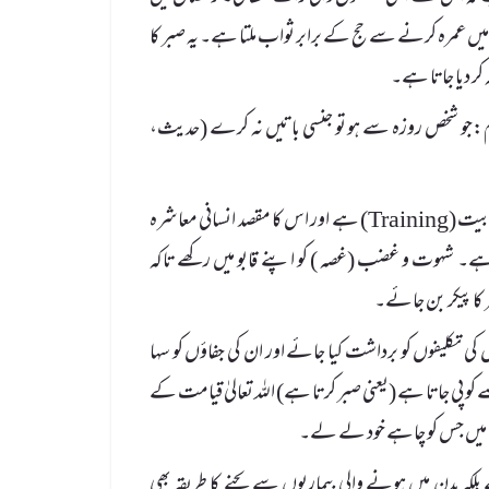
 میں عمرہ کرنے سے حج کے برابر ثواب ملتا ہے۔ یہ صبر کا
ر دیا جاتا ہے۔
ام:جو شخص روزہ سے ہو تو جنسی باتیں نہ کرے (حدیث،
اس حدیث پاک سے معلوم ہوتا ہے کہ روزہ کا منشا انسانی اخلاق کی اعلیٰ تربیت (Training) ہے اور اس کا مقصد انسانی معاشرہ
ا ہے۔ شہوت و غضب (غصہ ) کو اپنے قابو میں رکھے تاکہ
 کا پیکر بن جائے۔
کی تکلیفوں کو برداشت کیا جائے اور ان کی جفاؤں کو سہا
 کو پی جاتا ہے (یعنی صبر کرتا ہے) اللہ تعالیٰ قیامت کے
وں میں جس کو چاہے خود لے لے۔
کہ بدن میں ہونے والی بیماریوں سے بچنے کا طریقہ بھی