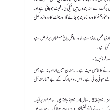
ی برکت سے اللہ بندوں میں نیکی کی رغبت ہوجاتی ہے اور
د بخودجہنم کا دروازہ بندہوجائے گا اور جنت کا دروازہ کھل
نیادی عمل روزہ ہے جو ہر عاقل بالغ مسلمان پر فرض ہے
دی گئی ہے۔
المبارک آخرت کی کمائی اور نیکیوں کی ذخیرہ اندوزی (Stock) کرنے کا خاص مہینہ ہے۔ رمضان اتنا پیارا مہینہ ہے جس
لئے سجائی جاتی ہے۔ اس ماہ مبارک کے بے شمار فضائل
اسی مہینے میں لیلۃ القدر ہے جس کی عبادت ہزار مہینوں سے افضل ہے ۔ہزار مہینے83 ؍سال4؍مہینے بنتے ہیں۔ عام طور پر ایک
حسان ہے کہ اس نے اتنی فضیلتوں والی رات عطا کی۔ رمضان میں