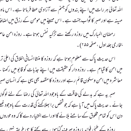
اللہ تعالیٰ ہر رات میں اپنے بندوں کو جہنم سے آزادی عطا فرماتا ہے۔ اس ماہ
مہینہ ہے اور صبر کا ثواب جنت ہے۔ اس مہینے میں مومن کے رزق میں اضافہ ک
رمضان المبارک میں روزہ رکھنے سے تزکیہ نفس ہوتاہے۔ روزہ امنِ ع
بخاری جلد اول ، صفحہ ۲۵۵) ۔
میں امن کا قیام ہے۔ روزہ دار کو حقیقت میں اپنے جذبات کو قابو میں رکھن
معاشرہ میں امن و سکون قائم رہے اور روزہ کا مقصد بھی یہی ہے کہ انسان صبر
صبر یہ ہے کہ بدلے کی طاقت کے باوجود اللہ تعالیٰ کی رضا کے لئے لوگوں 
جائے ۔ حدیث پاک میں آیا ہے کہ جو شخص برا بھلا کہنے کی قدرت کے باوجود غصے
دن اس کو تمام مخلوق کے سامنے بلائے گا اور اسے اختیار دے گا کہ وہ حور
روزہ کے طبّی فوائد:روزہ صرف گناہوں سے بچنے کا ہی طریقہ نہیں ہے بل