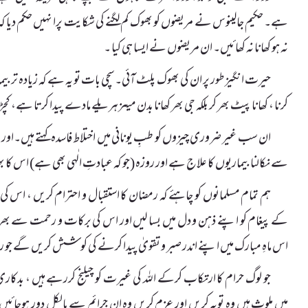
ہے۔ حکیم جالینوس نے مریضوں کو بھوک کم لگنے کی شکایت پرا نہیں حکم دیا 
نہ ہو کھانا نہ کھائیں۔ ان مریضوں نے ایسا ہی کیا ۔
حیرت انگیز طور پر ان کی بھوک پلٹ آئی۔سچی بات تو یہ ہے کہ زیادہ تر بیمار
کرنا ، کھانا پیٹ بھر کر بلکہ جی بھر کھانا بدن میںزہریلے مادے پیدا کرتا ہے، کچ
ان سب غیر ضروری چیزوں کو طبِ یونانی میں اختلاط فاسدہ کہتے ہیں۔اور اختلا
سے نکالنا بیماریوں کا علاج ہے اور روزہ (جو کہ عبادتِ الٰہی بھی ہے) اس کا
ہم تمام مسلمانوں کو چاہئے کہ رمضان کا استقبال و احترام کریں ، اس
کے پیغام کو اپنے ذہن و دل میں بسا لیں اور اس کی برکات و رحمت سے بھر پور
اس ماہِ مبارک میں اپنے اندر صبر و تقویٰ پیدا کرنے کی کوشش کریں گے جو رو
جو لوگ حرام کا ارتکاب کرکے اللہ کی غیرت کو چیلنج کررہے ہیں ، بدکار
میں ملوث ہیں وہ توبہ کریں اور عزم کریں وہ ان جرائم سے بالکل دور ہوجائ