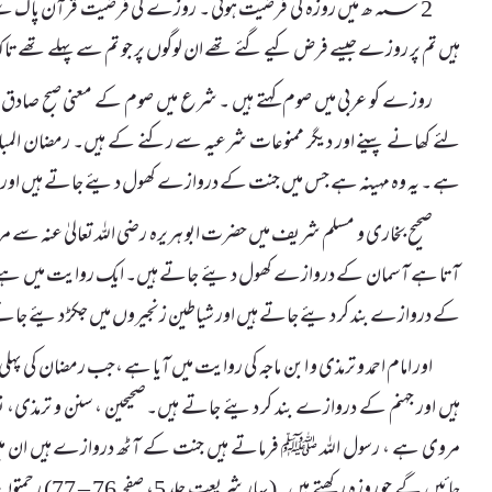
2 ؁ھ میں روزہ کی فرضیت ہوئی ۔ روزے کی فرضیت قرآن پا
ہیں تم پر روزے جیسے فرض کیے گئے تھے ان لوگوں پر جو تم سے پہلے تھے تاکہ تم پر
روزے کو عربی میں صوم کہتے ہیں ۔ شرع میں صوم کے معنی صبح صا
لئے کھانے پینے اور دیگر ممنوعات شرعیہ سے رکنے کے ہیں۔ رمضان المبارک
ہے ۔ یہ وہ مہینہ ہے جس میں جنت کے دروازے کھول دیئے جاتے ہیں اور دوزخ
صحیح بخاری و مسلم شریف میں حضرت ابو ہریرہ رضی اللہ تعالیٰ عنہ
آتا ہے آسمان کے دروازے کھول دیئے جاتے ہیں۔ ایک روایت میں ہے 
کے دروازے بند کر دیئے جاتے ہیں اور شیاطین زنجیروں میں جکڑ دیئے جاتے
اور امام احمد و ترمذی و ابن ماجہ کی روایت میں آیا ہے ،جب رمضان کی پ
ہیں اور جہنم کے دروازے بند کر دیئے جاتے ہیں۔صحیحین ، سنن و ترمذی، نسا
مروی ہے ، رسول اللہ ﷺ فرماتے ہیں جنت کے آٹھ دروازے ہیں ان می
جائیں گے جو روزہ