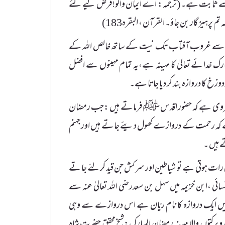
ک سے ثابت ہے۔ (ترجمہ: اے ایمان والو!فرض کیے گئے
ہیز گار بن جاؤ۔ القرآن ، البقرہ183)
دق سے غروب آفتاب تک نیت کے ساتھ خالص اللہ کے
 خدائے تعالیٰ کا مہینہ ہے،یہ تمام مہینوں سے افضل
 کا دروازہ بند کر دیا جاتا ہے۔
 سے مروی ہے کہ حضور اقدس ﷺ فرماتے ہیں :جب رمضان
کہ رحمت کے دروازے کھول دیئے جاتے ہیں اور جہنم
 ہیں ۔
ہلی رات ہوتی ہے تو شیاطین اور سرکش جن قید کرلئے جاتے
ئی ،ابن خزیمہ میں سہل بن سعدرضی اللہ تعالیٰ عنہ سے
ں ایک دروازہ کا نام ریّان ہے اس دروازے سے وہی
 رکھتے ہیں۔(بہار شریعت جلد 5، صفحہ76 – 77) رحمتوں و برکتوں والا مہینہ رمضان المبارک:شیخ محقق حضرت شاہ