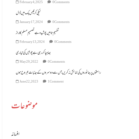
February 4, 2025
0 Comments
نیکی کر فیس بک میں ڈال
January 17, 2024
0 Comments
تفہیمِ تا میں پوشیدہ ہے تصمیمِ مسلم کا راز
February 13, 2024
0 Comments
بھاجپا کر رہی ہے چوبیس کی تیاری
May 29, 2022
0 Comments
راستوں پر جانوروں کی نمائش نہ کریں جس سے دوسروں کے جذبات مجروح ہوں
June 22, 2023
1 Comment
موضوعات
افسانہ