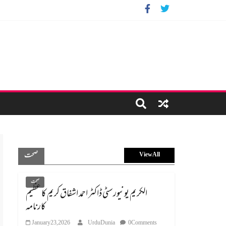
صحت
View All
صحت
الکریم یونیورسٹی ڈاکٹر احمد اشفاق کریم کا عظیم
کارنامہ
January 23, 2026
UrduDunia
0 Comments