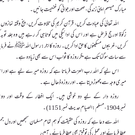
مبارک میںہم اپنی زندگی، صحت اور جوانی کو غنیمت جا نیں ۔
اللہ تعالیٰ کی عبادت کریں، قرآن کریم کی تلاوت کریں، پنج وقتہ نمازوں 
زکوٰۃ اورحج فرض ہے اور اس کی ادائیگی میں کوتاہی کر رہے ہیں وہ جلد توبہ 
کریں،غریبوں مسکینوں کا حق ادا کریں۔ روزہ کا اجر:رسول اللہ ﷺ نے فرمایا
سے سات سو گنا تک ہے مگر روزہ کا ثواب اس سے بھی زیادہ ہے۔
اس لیے کہ اللہ رب العزت فرماتا ہے کہ روزہ میرے لیے ہے اور اس کا ا
میری وجہ سے چھوڑ دیتا ہے۔ اور روزہ ڈھال ہے ۔
روزہ دار کے لیے دو خوشی ہیں۔ ایک افطار کے وقت اور 
نمبر1904،مسلم:الصیام حدیث نمبر1151) ۔
اللہ سے دعا ہے کہ روزہ کی حقیقت کو ہم تمام مسلمان سمجھیں اور دل
عطا فرمائے اور عمل کی توفیق بھی عطا فرمائے۔ آمین