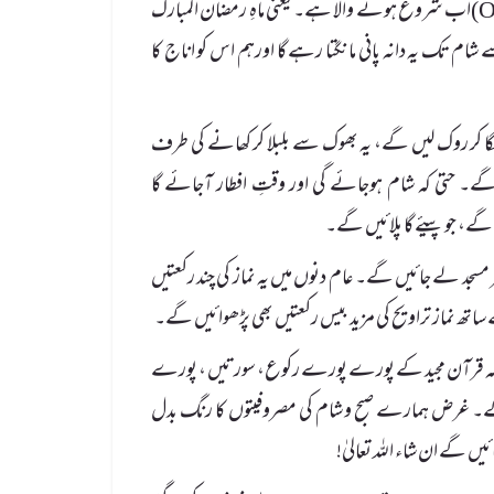
} تربیت نفس کا یک ماہی کورس(One month training course)اب شروع ہونے والا ہے۔ یعنی ماہِ رمضان المبارک
 تک یہ دانہ پانی مانگتا رہے گا اورہم اس کو اناج کا
 لگا کر روک لیں گے، یہ بھوک سے بلبلا کر کھانے کی طرف
گے۔ حتیٰ کہ شام ہوجائے گی اور وقتِ افطار آجائے گا
گے، جو پیئے گا پلائیں گے۔
ر مسجد لے جائیں گے۔ عام دنوں میں یہ نماز کی چند رکعتیں
ھ نماز تراویح کی مزید بیس رکعتیں بھی پڑھوائیں گے۔
 بلکہ قرآن مجید کے پورے پورے رکوع، سورتیں ، پورے
۔ غرض ہمارے صبح و شام کی مصروفیتوں کا رنگ بدل
گے ان شاء اللہ تعالیٰ!