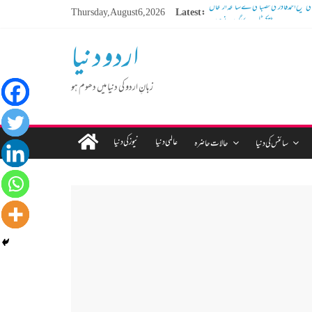
Thursday, August 6, 2026
Latest:
ڈیجیٹل دور کا گمشدہ نوجوان
مہنگائی کا بوجھ پس رہا ہے مڈل کلاس انسان
اردو دنیا
کم عمر لڑکوں میں بڑھتی ہوئی نشے کی لت
 سوسالہ پرانے قبرستان پر انتظامیہ نے چلا دیا
بلڈوزر
زبانِ اردو کی دنیا میں دھوم ہو
عالمی دنیا
نیوز کی دنیا
سائنس کی دنیا
حالات حاضرہ