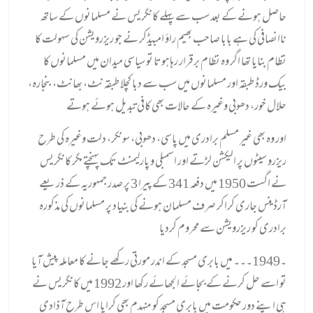
حاصل ہونے کے بعد سب سے پہلے کانگریس نے مسلمانوں کے ساتھ
ناانصافی کی ہے بابا صاحب بھیم راؤ امبیڈکر نے جو ریزرویشن کی سہولت کا
نظام بنایا تھا اگر وہ نظام برقرار رہاہوتا تو سیاسی میدان میں مسلمانوں کا
بیک ورڈ طبقہ اور مسلمانوں میں سب سے دبا کچلا طبقہ نٹ، بھانٹ، بنجارہ،
حلال خور، دھوبی وغیرہ کے حالات بھی کافی تبدیل ہوئے ہوتے
اور وہ بھی غیر مسلم برادری میں پاسی، دھوبی، سونکر، دلت وغیرہ کی طرح
ریزرو سیٹوں پر الیکشن لڑتے اور اسمبلی و پارلیمنٹ تک پہنچتے مگر کانگریس
نے اگست 1950 میں دفعہ 341 کے پیرا 3 پر صدر جمہوریہ کے ذریعے
آرڈینس جاری کراکر صرف مسلمان ہونے کی بنیاد پر مسلمانوں کی مذکورہ
برادری کو ریزرویشن سے محروم کردیا
۔1949۔۔
۔ میں بابری مسجد کے اندر مورتی رکھے جانے کا معاملہ پیش آیا
تو اسے حل کرنے کے بجائے الجھائے رکھا اور 1992 میں کانگریس نے
ہی اپنے دور حکومت میں بابری مسجد کو منہدم بھی کرایا اس طرح آذادی