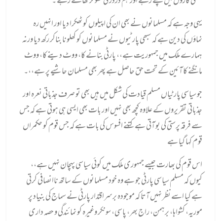
مہنگی کاروں میں چلتے رہے اور ہم دردر کی ٹھوکر کھاتے رہے ۔
یہی وجہ ہے کہ مسلمانوں نے بھی ان کی اپیلوں کو ٹھکرا دیا اور انہیں رہ
نماؤں کی دین ہے کہ سبھی پارٹیوں نے مسلمانوں کو کھلونا بناکر رکھ دیا ورنہ
ہمارے ملک میں جمہوریت ہے،، پارٹی بنانے کا، ووٹ دینے کا، ووٹ
مانگنے کا آئین کے تحت حق حاصل ہے پھر بھی مسلمان حاشیے پر ہے،،۔
جو سیاسی پارٹیاں مسلم قیادت کی شکل میں ہیں بھی تو صرف جذباتی نعرہ اور
جذباتی تقریروں کے علاوہ کچھ بھی نہیں اور بات بھی ایسی ہی ہوتی ہے کہ جس
سے فرقہ پرستی کی بو آتی ہے کتنے افسوس کی بات ہے کہ جس قوم کو حکمراں
قوم کہا گیا ہے
اس قوم کی بھارت جیسے جمہوری ملک میں کوئی سیاسی پہچان نہیں ہے،،
کیوں کہ مسلم سیاسی پارٹی جو ہے وہ خود مسلمانوں کے ساتھ ناانصافی کرتی
ہے کیا اسے نظر نہیں آتا کہ موجودہ برسراقتدار پارٹی نے سماج کی بنیاد پر
موریہ، کشواہا، برہمن، راج بھر، پاسی، سونکر وغیرہ کو نمائندگی و حصہ داری