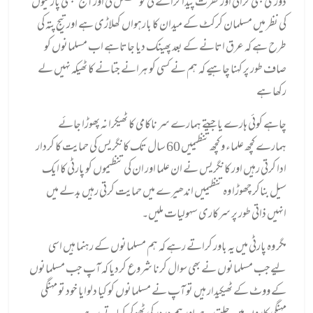
دوری بھی کرائی اور نفرت پیدا کرانے کی کوشش کی اور آج سبھی پارٹیوں
کی نظر میں مسلمان کرکٹ کے میدان کا بارہواں کھلاڑی ہے اور تیج پتہ کی
طرح ہے کہ عرق اتانے کے بعد پھینک دیا جاتاہے اب مسلمانوں کو
صاف طور پر کہنا چاہیے کہ ہم نے کسی کو ہرانے جتانے کا ٹھیکہ نہیں لے
رکھا ہے
چاہے کوئی ہارے یا جیتے ہمارے سر ناکامی کا ٹھیکرا نہ پھوڑا جائے
ہمارے کچھ علماء و کچھ تنظیمیں 60 سال تک کانگریس کی حمایت
کا کردار
ادا کرتی رہیں اور کانگریس نے ان علما اور ان کی تنظیموں کو پارٹی کا ایک
سیل بناکر چھوڑا وہ تنظیمیں اندھیرے میں حمایت کرتی رہیں بدلے میں
انہیں ذاتی طور پر سرکاری سہولیات ملیں۔
مگر وہ پارٹی میں یہ باور کراتے رہے کہ ہم مسلمانوں کے رہنما ہیں اسی
لیےجب مسلمانوں نے بھی سوال کرنا شروع کردیا کہ آپ جب مسلمانوں
کے ووٹ کے ٹھیکیدار ہیں تو آپ نے مسلمانوں کو کیا دلوایا خود تو مہنگی