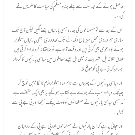
حاصل ہونے کے بعد سب سے پہلے ہندو مسلم کی سیاست کانگریس نے
کی،،۔
اس کے بعد سے تو مسلمانوں کی ہمدرد سبھی پارٹیاں بننے لگیں لیکن آج تک
ساری ہم دردی محض سبز باغ دکھانے تک محدود رہی سبھی پارٹیاں سیکولر
ہونے کا دعویٰ بھی کرتی ہیں اور وقت آتا ہے تو منافقانہ کردار ادا کرتی ہیں
طلاق ثلاثہ بل، شہریت ترمیمی بل جیسے معاملوں میں سیاسی پارٹیوں کا کردار
ایسا رہا کہ بی جے پی کو موقع ملا ۔
اور سیاسی پارٹیوں کے چہروں سے نام نہاد سیکولرازم کا لگا لیبل نوچ کر
پھینک دیا اور سب کے چہرے بے نقاب ہوگیے یہ بھی ایک حقیقت ہے
کہ سبھی سیاسی پارٹیوں نے مسلمانوں کو ووٹ بینک سمجھا اور بی جے پی سے
ڈرایا ۔
اور سچائی یہ ہے کہ ان پارٹیوں نے مسلمانوں اور بی جے پی کے درمیان