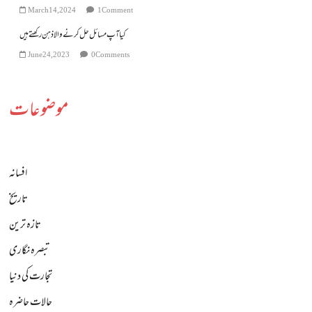
March 14, 2024
1 Comment
کیا آپ مسائل حل کرنے والا ذہن رکھتے ہیں
June 24, 2023
0 Comments
موضوعات
افسانہ
تاریخ
تازہ ترین
تبصرہ نگاری
تجارت کی دنیا
حالات حاضرہ