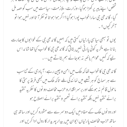
سال ہو گیے لیکن سوال یہ ہے کہ کیا ہر بھارتی کو اس کا حق مل گیا ، ملک کا ہر
شخص اپنے پیر پر کھڑا ہوگیا، وزارت، ملازمت، سیاست میں سب کو حصہ مل
گیا، گاندھی جی سارا خواب پورا ہو گیا؟ اگر ہوا ہوتا تو نظر آتا اور نہیں ہوا تو
آخر کیوں؟ ۔
یوں تو سبھی سیاسی پارٹیاں کہتی ہیں کہ ہمیں گاندھی جی کے خوابوں کابھارت
بنانا ہے مگر یہ کوئی پارٹی نہیں بتاتی کہ گاندھی جی کا خواب کیا تھا شائد اس
لیے کہ کہیں عوام باخبر نہ ہوجائے ہم بتاتے ہیں،،۔
گاندھی جی کا خواب تھا کہ ملک میں امن و چین رہے، آبادی کے تناسب
سے ہر سماج کو ہر شعبے میں نمائندگی ملے تاکہ ملک میں کبھی فرقہ پرستی کا
ماحول قائم نہ ہوسکے اوربرسراقتدار و حزب مخالف دونوں کا نظریہ تنقید
برائے تنقید نہیں بلکہ تنقید برائے تعمیر و تنقید برائے اصلاح ہو
اور دونوں ملک کے مفاد میں ایک دوسرے سے مشورہ کریں اور ساتھ ہی
ساتھ حزب مخالف پارٹیاں ایوان میں بیدار پہریدار کا رول ادا کریں اور