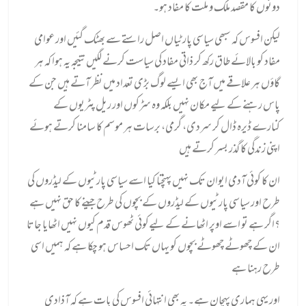
دونوں کا مقصد ملک و ملت کا مفاد ہو۔
لیکن افسوس کہ سبھی سیاسی پارٹیاں اصل راستے سے بھٹک گئیں اور عوامی
مفاد کو بالائے طاق رکھ کر ذاتی مفاد کی سیاست کرنے لگیں نتیجہ یہ ہوا کہ ہر
گاؤں ہر علاقے میں آج بھی ایسے لوگ بڑی تعداد میں نظر آتے ہیں جن کے
پاس رہنے کے لیے مکان نہیں بلکہ وہ سڑکوں اور ریل پٹریوں کے
کنارے ڈیرہ ڈال کر سردی، گرمی، برسات ہر موسم کا سامنا کرتے ہوئے
اپنی زندگی کا گذر بسر کرتے ہیں
ان کا کوئی آدمی ایوان تک نہیں پہنچتا کیا اسے سیاسی پارٹیوں کے لیڈروں کی
طرح اور سیاسی پارٹیوں کے لیڈروں کے بچوں کی طرح جینے کا حق نہیں ہے
؟اگر ہے تو اسے اوپر اٹھانے کے لیےکوئی ٹھوس قدم کیوں نہیں اٹھایا جاتا
ان کے چھوٹے چھوٹے
بچوں کو یہاں تک احساس ہو چکا ہے کہ ہمیں اسی
طرح رہنا ہے
اور یہی ہماری پہچان ہے۔ یہ بھی انتہائی افسوس کی بات ہے کہ آذادی