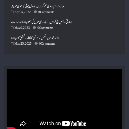
عیادت ہم دردی غم گساری اور دل جوئی کا نبوی طریقہ
April 5, 2022
0 Comments
بھارتی عازمینِ حج کو اس بار ایک نئی طرح کی مصیبت کا سامنا ہے
May 9, 2023
0 Comments
علامہ محمد عزیر شمس خاموشی کا قافلہ، تحقیق کا مینارہ
May 25, 2025
0 Comments