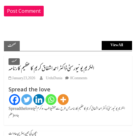
صحت
View All
صحت
الکریم یونیورسٹی ڈاکٹر احمد اشفاق کریم کا عظیم کارنامہ
January 23, 2026
UrduDunia
0 Comments
Spread the love
Spread the loveالکریم یونیورسٹی ڈاکٹر احمد اشفاق کریم کا عظیم کارنامہ جس طرح سے تکشیلا طب، وکرم شیلا
جادو (علم
بچوں کی تین بہترین عادات