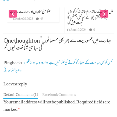
للن سنگھ کے ساتھ رام ناتھ ٹھاکر کو وزیر
حکومتی سختیاں اور ہمارے رویے
بنا کر نتیش جی نے سوشل جسٹس کا
October 29, 2023
48
ثبوت پیش کیا
June 10, 2024
0
بھارت میں جمہوریت ہے پھر بھی مسلمانوں
One thought on “
”
کی سیاسی شناخت کیوں گم
کسی کو بھی سیاست کے معیار کو گرنے کی فکر نہیں ہے ⋆ اردو دنیا ⋆ از قلم :
Pingback:
جاوید اختر بھارتی
Leave a reply
Default Comments (1)
Facebook Comments
Your email address will not be published.
Required fields are
marked
*