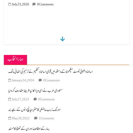
July 23, 2026
0 Comments
ہمارا انتخاب
اساتذہ اہلیتی ٹیسٹ سکچھمتا کے دستور میں قومی اساتذہ تنظیم نے ترمیم کی اٹھائی مانگ
January 24, 2024
0 Comments
سعودی عرب نے ای ویزا کا نیا طریقہ متعارف کروایا
July 27, 2023
0 Comments
اورنگ زیب عالمگیر کا مقبرہ پانچ دنوں کے لیے بند
May 20, 2022
1 Comment
بہارکے اوقاف اور ان کے تحفظ کا مسئلہ