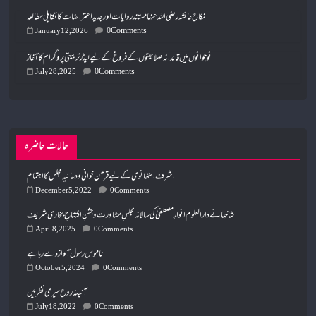
نکاح عائشہ رضی اللہ عنہا مستند روایات اور جدید اعتراضات کا تقابلی مطالعہ
0 Comments
January 12, 2026
نوجوانوں میں قائدانہ صلاحیتوں کے فروغ کے لیے لیڈر تربیتی پروگرام کا آغاز
0 Comments
July 28, 2025
حالات حاضرہ
اشرف استھانوی کے لیے قرآن خوانی ودعائیہ مجلس کا اہتمام
December 5, 2022
0 Comments
شاخہائے دارالعلوم انوارِ مصطفیٰ کی سالانہ مجلسِ مشاورت و جشنِ افتتاحِ بخاری شریف
April 8, 2025
0 Comments
ناموس رسول آواز دے رہا ہے
October 5, 2024
0 Comments
آئینہ ر وح میری نظر میں
July 18, 2022
0 Comments