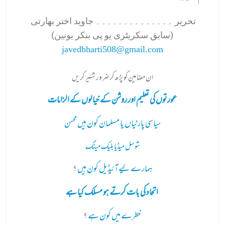
تحریر ۔۔۔۔۔۔۔۔۔۔‌‌۔۔۔۔ جاوید اختر بھارتی
(سابق سکریٹری یو پی بنکر یونین)
javedbharti508@gmail.com
ان مضامین کو پڑھ کر ضرور شئیر کریں
عورتوں کی تعلیم اور روشن کے خیالوں کے الزامات
سیاسی پارٹیاں یا مسلمان کون ہیں محسن
شوسل میڈیا بلیک مینگ
ہمارے لیے آئیڈیل کون ہیں
؟
اتحاد کی بات کرتے ہو مسلک کیا ہے
خطرے میں کون ہے
؟