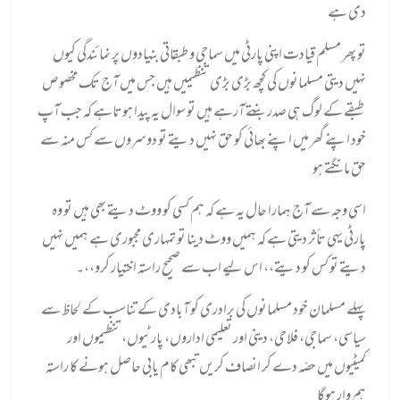
دی ہے
تو پھر مسلم قیادت اپنی پارٹی میں سماجی و طبقاتی بنیادوں پر نمائندگی کیوں
نہیں دیتی مسلمانوں کی کچھ بڑی بڑی تنظیمیں ہیں جس میں آج تک مخصوص
طبقے کے لوگ ہی صدر بنتے آرہے ہیں تو سوال یہ پیدا ہوتاہے کہ جب آپ
خود اپنے گھر میں اپنے بھائی کو حق نہیں دیتے تو دوسروں سے کس منہ سے
حق مانگتے ہو
اسی وجہ سے آج ہمارا حال یہ ہے کہ ہم کسی کو ووٹ دیتے بھی ہیں تو وہ
پارٹی یہی تأثر دیتی ہے کہ ہمیں ووٹ دینا تو تمہاری مجبوری ہے ہمیں نہیں
دیتے تو کس کو دیتے،، اس لیے اب سے صحیح راستہ اختیار کرو،،۔
پہلے مسلمان خود مسلمانوں کی برادری کو آبادی کے تناسب کے لحاظ سے
سیاسی، سماجی، فلاحی، دینی اور تعلیمی اداروں، پارٹیوں، تنظیموں اور
کمیٹیوں میں حصّہ دے کر انصاف کریں تبھی کام یابی حاصل ہونے کا راستہ
ہم وار ہوگا