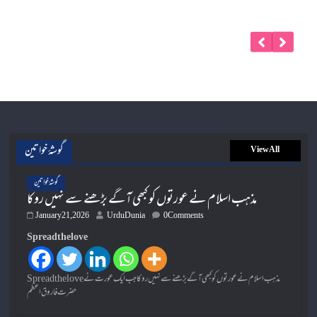
گوشۂ خواتین
View All
گوشۂ خواتین
مذہب اسلام نے عورتوں کو کبھی آگے بڑھنے سے نہیں روکا
January 21, 2026
UrduDunia
0 Comments
Spread the love
Spread the loveمذہب اسلام نے عورتوں کو کبھی آگے بڑھنے سے نہیں روکا جب ایک عورت نے
حضرت فاروق اعظم