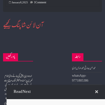
1 Comment
January 8, 2025
آن لائن شاپنگ کیجیے
رابطہ
یاد رکھیں
محمد امن بھارتی | محمد اویس | انڈیا
whatsApp:
9771805386
خبریں پرنٹ و الیکٹرانک میڈیا سے
لی جاتی ہیں اس لیے ان خبروں کی
مکمل تصدیق و تائید کے لیے اصل
Email:
Read Next
مآخد سے رجوع لازمی ہے لہذا اردو
urdudunia92@gmail.c
دنیا ان خبروں کی مکمل تصدیق کا
om
دعویٰ نہیں کرتا ہے اور اردو دنیا پر