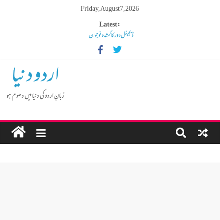
Friday, August 7, 2026
Latest:
ڈیجیٹل دور کا گمشدہ نوجوان
مہنگائی کا بوجھ پس رہا ہے مڈل کلاس انسان
کم عمر لڑکوں میں بڑھتی ہوئی نشے کی لت
اردو دنیا
گوشالہ کی زمین بتا کر سوسالہ پرانے قبرستان پر انتظامیہ نے چلا دیا
بلڈوزر
زبانِ اردو کی دنیا میں دھوم ہو