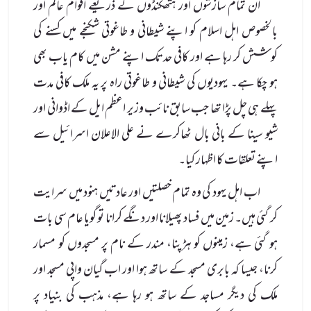
ان تمام سازشوں اور ہتھکنڈوں کے ذریعے اقوام عالم اور
بالخصوص اہل اسلام کو اپنے شیطانی و طاغوتی شکنجے میں کسنے کی
کوشش کر رہا ہے اور کافی حد تک اپنے مشن میں کام یاب بھی
ہو چکا ہے۔ یہودیوں کی شیطانی و طاغوتی راہ پر یہ ملک کافی مدت
پہلے ہی چل پڑا تھا جب سابق نائب وزیر اعظم ایل کے اڈوانی اور
شیو سینا کے بانی بال ٹھاکرے نے علی الاعلان اسرائیل سے
اپنے تعلقات کا اظہار کیا۔
اب اہل یہود کی وہ تمام خصلتیں اور عادتیں ہنود میں سرایت
کر گئی ہیں۔ زمین میں فساد پھیلانا اور دنگے کرانا تو گویا عام سی بات
ہو گئی ہے، زمینوں کو ہڑپنا، مندر کے نام پر مسجدوں کو مسمار
کرنا، جیسا کہ بابری مسجد کے ساتھ ہوا اور اب گیان واپی مسجد اور
ملک کی دیگر مساجد کے ساتھ ہو رہا ہے، مذہب کی بنیاد پر