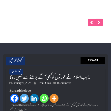
گوشۂ خواتین
View All
گوشۂ خواتین
مذہب اسلام نے عورتوں کو کبھی آگے بڑھنے سے نہیں روکا
January 21, 2026
UrduDunia
0 Comments
Spread the love
Spread the loveمذہب اسلام نے عورتوں کو کبھی آگے بڑھنے سے نہیں روکا جب ایک عورت نے
حضرت فاروق اعظم