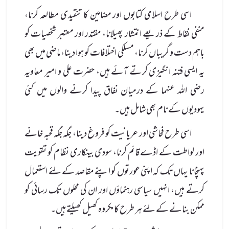
اسی طرح اسلامی کتابوں اور مضامین کا تنقیدی مطالعہ کرنا،
منفی نقاط کے ذریعے انتشار پھیلانا، مقتدر اور معتبر شخصیات کو
باہم دست و گریباں کرنا، مسلکی اختلافات کو ہوا دینا، ماضی میں بھی
یہ ایسی فتنہ انگیزی کرتے آئے ہیں، حضرت علی و امیر معاویہ
رضی اللہ عنہما کے درمیان نفاق پیدا کرنے والوں میں کئی
یہودیوں کے نام بھی شامل ہیں۔
اسی طرح فحاشی اور عریانیت کو فروغ دینا، جگہ جگہ قحبہ خانے
اور لواطت کے اڈے قائم کرنا، سودی بینکاری نظام کو تقویت
پہنچانا یہاں تک کہ اپنی عورتوں کو اپنے مقاصد کے لئے استعمال
کرتے ہیں، انہیں سیاسی رہنماؤں اور ان کی محلوں تک رسائی کو
ممکن بنانے کے لئے ہر طرح کا مکروہ کھیل کھیلتے ہیں۔