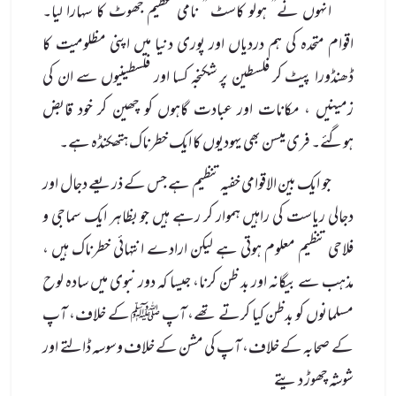
انہوں نے” ہولو کاسٹ ” نامی عظیم جھوٹ کا سہارا لیا۔
اقوام متحدہ کی ہم دردیاں اور پوری دنیا میں اپنی مظلومیت کا
ڈھنڈورا پیٹ کر فلسطین پر شکنجہ کسا اور فلسطینیوں سے ان کی
زمینیں ، مکانات اور عبادت گاہوں کو چھین کر خود قابض
ہوگئے۔ فری میسن بھی یہودیوں کا ایک خطرناک ہتھکنڈہ ہے۔
جو ایک بین الاقوامی خفیہ تنظیم ہے جس کے ذریعے دجال اور
دجالی ریاست کی راہیں ہموار کر رہے ہیں جو بظاہر ایک سماجی و
فلاحی تنظیم معلوم ہوتی ہے لیکن ارادے انتہائی خطرناک ہیں ،
مذہب سے بیگانہ اور بد ظن کرنا، جیسا کہ دور نبوی میں سادہ لوح
مسلمانوں کو بدظن کیا کرتے تھے، آپ ﷺ کے خلاف، آپ
کے صحابہ کے خلاف، آپ کی مشن کے خلاف وسوسہ ڈالتے اور
شوشہ چھوڑ دیتے