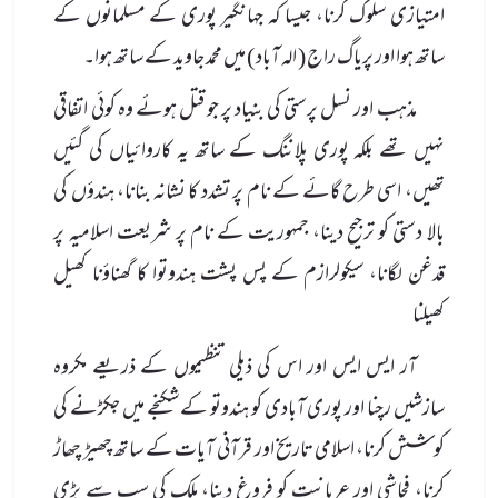
امتیازی سلوک کرنا، جیسا کہ جہانگیر پوری کے مسلمانوں کے
ساتھ ہوا اور پریاگ راج ( الہ آباد ) میں محمد جاوید کے ساتھ ہوا۔
مذہب اور نسل پرستی کی بنیاد پر جو قتل ہوئے وہ کوئی اتفاقی
نہیں تھے بلکہ پوری پلاننگ کے ساتھ یہ کاروائیاں کی گئیں
تھیں، اسی طرح گائے کے نام پر تشدد کا نشانہ بنانا، ہندؤں کی
بالا دستی کو ترجیح دینا، جمہوریت کے نام پر شریعت اسلامیہ پر
قدغن لگانا، سیکولرازم کے پس پشت ہندوتوا کا گھناؤنا کھیل
کھیلنا
آر ایس ایس اور اس کی ذیلی تنظیموں کے ذریعے مکروہ
سازشیں رچنا اور پوری آبادی کو ہندوتو کے شکنجے میں جکڑنے کی
کوشش کرنا، اسلامی تاریخ اور قرآنی آیات کے ساتھ چھیڑ چھاڑ
کرنا، فحاشی اور عریانیت کو فروغ دینا، ملک کی سب سے بڑی