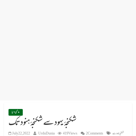
عالمی دنیا
شکنجۂ یہود سے شکنجۂ ہنود تک
شکنجۂ یہود سے
2 Comments
419 Views
UrduDunia
July 22, 2022