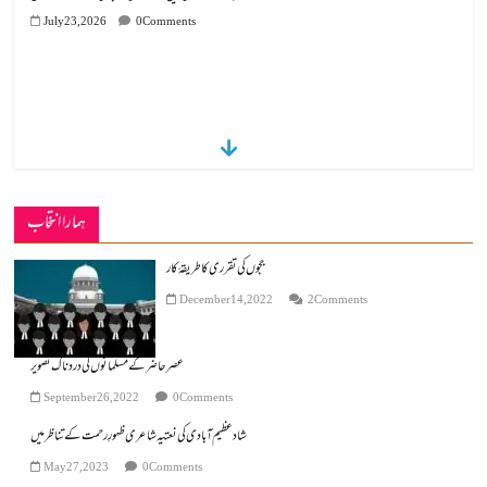
July 14, 2026
0 Comments
ہمارا انتخاب
ججوں کی تقرری کا طریقۂ کار
December 14, 2022
2 Comments
عصر حاضر کے مسلمانوں کی دردناک تصویر
September 26, 2022
0 Comments
شاد عظیم آبادی کی نعتیہ شاعری ظہورِ رحمت کے تناظر میں
May 27, 2023
0 Comments