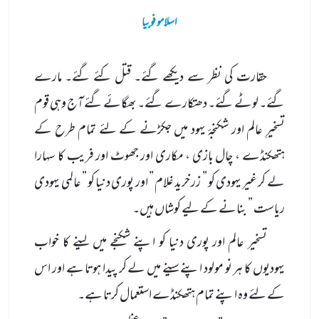
اسلامو فوبیا
حقارت کی نظر سے دیکھے گئے۔ قتل کئے گئے۔ مارے
گئے۔ لوٹے گئے۔ دھتکارے گئے۔ بھگائے گئے آج وہی قوم
تسخیرِ عالم اور شکنجۂ یہود میں جکڑنے کے لئے تمام طرح کے
ہتھکنڈے ، چال بازی ، مکاری اور جھوٹ اور فریب کا سہارا
لے کر غیر یہودی کو ” زر خرید غلام ” اور پوری دنیا کو ” عالمی یہودی
ریاست ” بنانے کے لیے کوشاں ہیں۔
تسخیر عالم اور پوری دنیا کو اپنے شکنجے میں لینے کا خواب
یہودیوں کا ہر نو مولود اپنے سینے میں لے کر پیدا ہوتا ہے اور اس
کے لئے وہ اپنے تمام ہتھکنڈے استعمال کرتا ہے۔