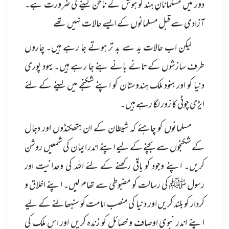
دور میں مسلمانانِ ہند کو ہوش کے ناخن لینے کی ضرورت ہے۔
آزادی سے قبل مسلمانوں کے ایسے حالات نہیں تھے
لیکن اب حالات بد سے بد تر ہوتے جا رہے ہیں۔ چاروں
طرف سازشوں کے تانے بانے بنے جا رہے ہیں۔ یہود پوری
دنیا کو اور ہنود ملک ہندوستان کو اپنے شکنجے میں لینے کے لئے
ایڑی چوٹی کا زور لگا رہے ہیں۔
مسلمانوں کو چاہئے کہ شیطان کے ان ہتھکنڈوں اور دجال
کے شکنجوں سے بچنے کے لیے اپنے اندر ایمان کی شمعیں روشن
کریں۔ اپنے وجود کو باقی رکھنے کے لئے اللہ کی وحدانیت اور
رسول ﷺ کی رسالت کو مضبوطی سے تھام لیں۔ اپنے اخلاق و
کردار کو بلند کریں اور دنیا کی منصب امامت کو سنبھالنے کے لیے
اپنے اندر نبوی اوصاف و خصائل کو زندہ کریں اور اس ملک کی