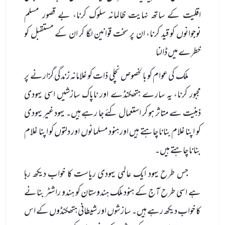
اقلیت کے ساتھ نہایت ظالمانہ سلوک کرنا، بے قصور مسلم
نوجوانوں کو قید کرنا، ان پر سخت قوانین لگا کر ان کے مستقبل کو
خطرے میں ڈالنا
ملک کی عوام کو بالخصوص نچلی ذات کو غلامانہ زندگی گزارنے پر
مجبور کرنا، یہ سارے ہتھکنڈے اور ناپاک سازشیں اسی یہودی
ذہنیت سے متاثر ہو کر استعمال کئے جا رہے ہیں۔ یہود غیر یہودی
کو اپنا غلام بنانا چاہتے ہیں اور ہنود مسلمانوں اور دلتوں کو اپنا غلام
بنانا چاہتے ہیں۔
جس طرح یہود ایک عالمی یہودی ریاست کا خواب دیکھ رہا
ہے اسی طرح آج کے ہنود ملک ہندوستان کو ہندو راشٹر بنانے
کا خواب دیکھ رہے ہیں۔ سازشوں اور شیطانی ہتھکنڈوں کے اس