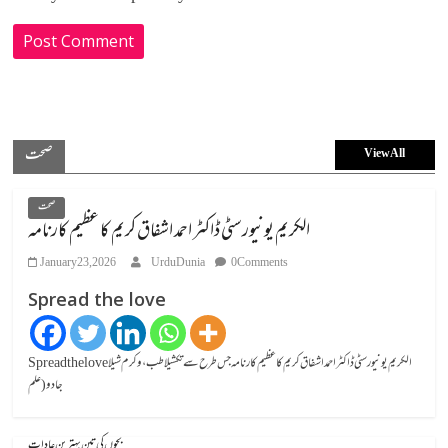
صحت
View All
صحت
الکریم یونیورسٹی ڈاکٹر احمد اشفاق کریم کا عظیم کارنامہ
January 23, 2026
UrduDunia
0 Comments
Spread the love
Spread the loveالکریم یونیورسٹی ڈاکٹر احمد اشفاق کریم کا عظیم کارنامہ جس طرح سے تکشیلا طب، وکرم شیلا
جادو (علم
بچوں کی تین بہترین عادات