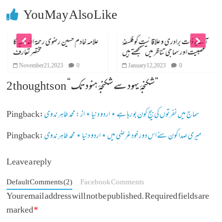
You May Also Like
آئیے ذات برادری و علاقائیت کو فلسفۂ
علامہ خادم حسین رضوی رحمۃ اللہ علیہ کا
عصبیت اور سماجی تناظر میں سمجھتے ہیں
مختصر تعارف
November 21, 2023
0
January 12, 2023
0
”
شکنجۂ یہود سے شکنجۂ ہنود تک
2 thoughts on “
سماج میں نفرتوں کی بیج کون بو رہا ہے ⋆ اردو دنیا ⋆ از : محمد طاہر ندوی
Pingback:
میری صدا کون سنے اس دور خود غرضی میں ⋆ اردو دنیا ⋆ محمد طاہر ندوی
Pingback:
Leave a reply
Default Comments (2)
Facebook Comments
Your email address will not be published.
Required fields are
marked
*