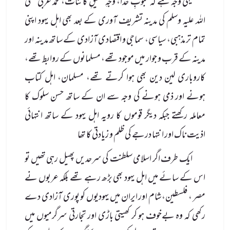
یہی وجہ ہے کہ محبوبِ خدا، وجہِ تخلیقِ کائنات، محمد عربی صلی
اللہ علیہ وسلم کی مدینہ تشریف آوری کے بعد بھی اہل یہود اپنی
تمام تر مذہبی، سیاسی، سماجی و اقتصادی آزادی کے ساتھ مدینہ اور
مدینہ کے قرب و جوار میں موجود تھے، مسلمانوں کے روابط تھے،
کاروباری لین دین بھی ہوا کرتے تھے، مسلمان، اہل کتاب
ہونے اور ذمی ہونے کی وجہ سے ان کے ساتھ حسن سلوک کا
معاملہ رکھتے جبکہ دیگر قوموں کا رویہ اہل یہود کے ساتھ انتہائی
اذیت ناک اور انتہا درجے کی ظلم و زیادتی کا تھا
ایک طرف اگر اسلامی سلطنت کی سرحدیں پھیل رہی تھیں تو
اس کے سائے میں اہل یہود بھی بڑھ رہے تھے بلکہ عربوں نے
مصر ، فلسطین، شام اور ایران میں یہودیوں کو پوری آزادی دے
رکھی کہ وہ بےخوف ہو کر کھیتی باڑی اور تجارتی سرگرمیوں میں