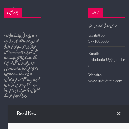
رابطہ
یاد رکھیں
محمد امن بھارتی | محمد اویس | انڈیا
whatsApp:
9771805386
خبریں پرنٹ و الیکٹرانک میڈیا سے
لی جاتی ہیں اس لیے ان خبروں کی
مکمل تصدیق و تائید کے لیے اصل
Email:
مآخد سے رجوع لازمی ہے لہذا اردو
urdudunia92@gmail.c
دنیا ان خبروں کی مکمل تصدیق کا
om
دعویٰ نہیں کرتا ہے اور اردو دنیا پر
شائع ہونے والے مضامین و
Website:
تحریروں سے متفق ہونا ضروری نہیں
www.urdudunia.com
ہے
:
اگر آپ اس میں کوئی خامی و
غلطی پائیں تو اصلاح فرمائیں ہمیں فوراً
Read Next