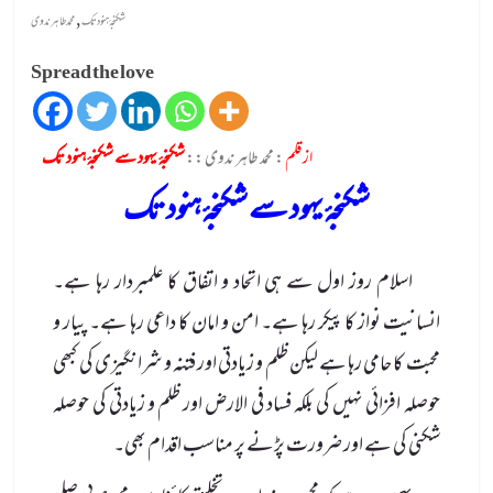
,
شکنجۂ ہنود تک
محمد طاہر ندوی
Spread the love
از قلم
: محمد طاہر ندوی ::
شکنجۂ یہود سے شکنجۂ ہنود تک
شکنجۂ یہود سے شکنجۂ ہنود تک
اسلام روز اول سے ہی اتحاد و اتفاق کا علمبردار رہا ہے۔
انسانیت نواز کا پیکر رہا ہے۔ امن و امان کا داعی رہا ہے۔ پیار و
محبت کا حامی رہا ہے لیکن ظلم و زیادتی اور فتنہ و شرانگیزی کی کبھی
حوصلہ افزائی نہیں کی بلکہ فساد فی الارض اور ظلم و زیادتی کی حوصلہ
شکنی کی ہے اور ضرورت پڑنے پر مناسب اقدام بھی۔