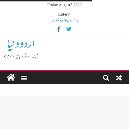
Friday, August 7, 2026
Latest:
ڈیجیٹل دور کا گمشدہ نوجوان
مہنگائی کا بوجھ پس رہا ہے مڈل کلاس انسان
کم عمر لڑکوں میں بڑھتی ہوئی نشے کی لت
اردو دنیا
گوشالہ کی زمین بتا کر سوسالہ پرانے قبرستان پر انتظامیہ نے چلا دیا
بلڈوزر
زبانِ اردو کی دنیا میں دھوم ہو