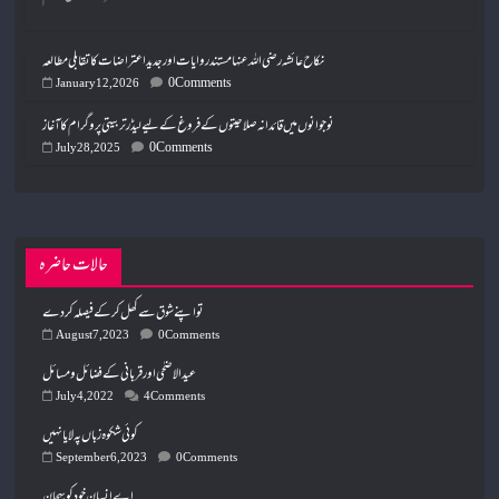
نکاح عائشہ رضی اللہ عنہا مستند روایات اور جدید اعتراضات کا تقابلی مطالعہ
0 Comments
January 12, 2026
نوجوانوں میں قائدانہ صلاحیتوں کے فروغ کے لیے لیڈر تربیتی پروگرام کا آغاز
0 Comments
July 28, 2025
حالات حاضرہ
تو اپنے شوق سے کھل کر کے فیصلہ کردے
August 7, 2023
0 Comments
عیدالاضحٰی اورقربانی کے فضائل ومسائل
July 4, 2022
4 Comments
کوئی شکوہ ز باں پہ لایا نہیں
September 6, 2023
0 Comments
اے انسان خود کو پہچان