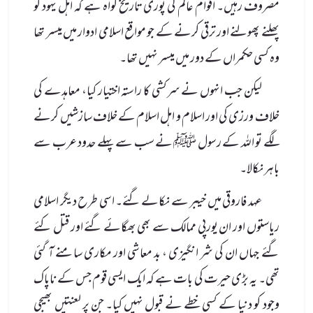
مصروف رہیں۔ اقوام عالم کی پوری تاریخ گواہ ہے کہ اہل یہود کو
پھلنے پھولنے اور ترقی کرنے کے جو مواقع اسلامی ادوار میں میسر تھا
وہ کسی حکمراں کے دور میں میسر نہیں تھا۔
لیکن جب انہوں نے سرکشی کا راستہ اختیار کیا، معاہدے کی
خلاف ورزی کی اور اسلام و اہل اسلام کے خلاف سازشیں کرنے
لگے تو اللہ کے رسول ﷺ نے سب سے پہلے حدود عرب سے
باہر نکالا۔
عہد فاروقی میں خیبر سے نکالے گئے۔ اسی طرح دیگر اسلامی
ریاستوں اور ان یورپی ممالک سے بھی بھگائے گئے اور قتل کئے
گئے جہاں ان کی شر انگیزی ، بد معاشی اور مکاری سامنے آ گئی
تھی۔ یہ بڑی حیرت کی بات ہے کہ ایک ایسی قوم جس کے ناپاک
وجود کو دنیا کے کسی خطے نے قبول نہیں کیا۔ جن پر لعنتیں بھیجی