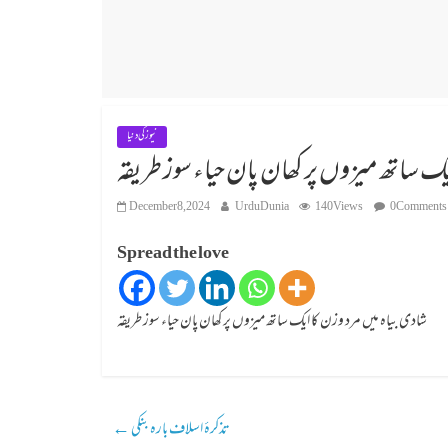
نیوز کی دنیا
یک ساتھ میزوں پر کھان پان حیاء سوز طریقہ
December 8, 2024
UrduDunia
140 Views
0 Comments
Spread the love
شادی بیاہ میں مرد وزن کا ایک ساتھ میزوں پر کھان پان حیاء سوز طریقہ
تذکرۂ اسلاف بارہ بنکی
←