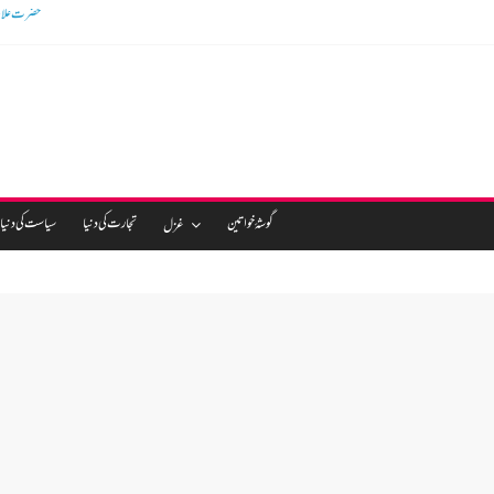
گوشالہ کی زمین ب
گوشۂ خواتین
تجارت کی دنیا
سیاست کی دنیا
غزل