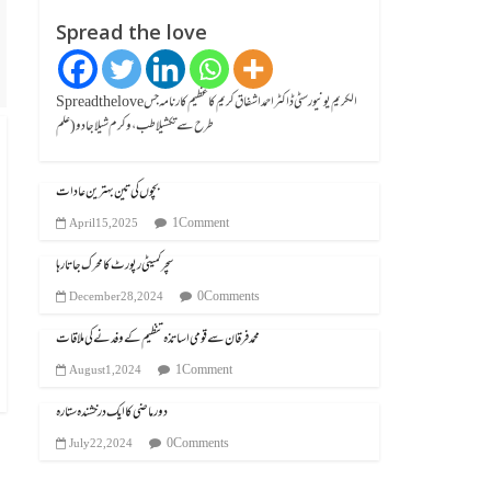
Spread the love
Spread the loveالکریم یونیورسٹی ڈاکٹر احمد اشفاق کریم کا عظیم کارنامہ جس
طرح سے تکشیلا طب، وکرم شیلا جادو (علم
بچوں کی تین بہترین عادات
1 Comment
April 15, 2025
سچر کمیٹی رپورٹ کا محرک جاتا رہا
0 Comments
December 28, 2024
محمد فرقان سے قومی اساتذہ تنظیم کے وفد نے کی ملاقات
1 Comment
August 1, 2024
دور ماضی کا ایک درخشندہ ستارہ
0 Comments
July 22, 2024