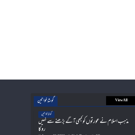
گوشۂ خواتین
View All
گوشۂ خواتین
مذہب اسلام نے عورتوں کو کبھی آگے بڑھنے سے نہیں
روکا