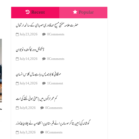
Recent
Popular
July 23, 2026
0 Comments
منموہن سنگھ اردو اور مسلمان
ڈیجیٹل دور کا گمشدہ نوجوان
December 29, 2024
0
July 14, 2026
0 Comments
مہنگائی کا بوجھ پس رہا ہے مڈل کلاس انسان
July 14, 2026
1 Comment
کم عمر لڑکوں میں بڑھتی ہوئی نشے کی لت
July 8, 2026
0 Comments
گوشالہ کی زمین بتا کر سوسالہ پرانے قبرستان پر انتظامیہ نے چلا دیا بلڈوزر
July 3, 2026
0 Comments