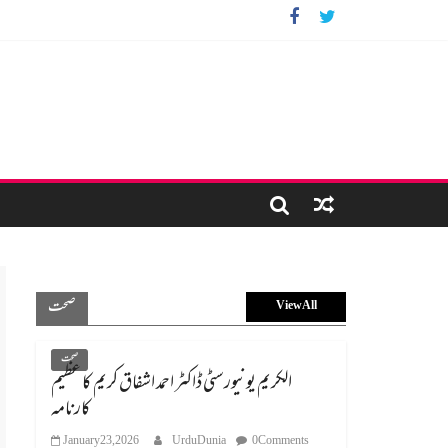
صحت
View All
صحت
الکریم یونیورسٹی ڈاکٹر احمد اشفاق کریم کا عظیم
کارنامہ
January 23, 2026
UrduDunia
0 Comments