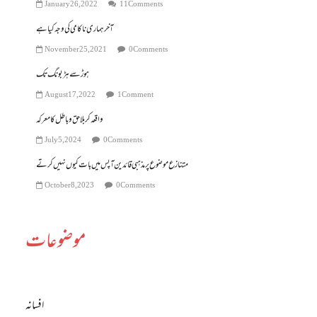
January 26, 2022
11 Comments
آخر ہماری ناکامی کی وجہ کیا ہے
November 25, 2021
0 Comments
ہوڑ سے ہڑبونگ تک
August 17, 2022
1 Comment
واقعہ کربلا حق و باطل کا معرکہ
July 5, 2024
0 Comments
متنازع موضوع پر مذہبی قائدین آپس میں بات کیوں نہیں کرتے
October 8, 2023
0 Comments
موضوعات
افسانہ