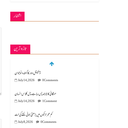
اشتہار
تازہ ترین
ڈیجیٹل دور کا گمشدہ نوجوان
July 14, 2026
0 Comments
مہنگائی کا بوجھ پس رہا ہے مڈل کلاس انسان
July 14, 2026
1 Comment
کم عمر لڑکوں میں بڑھتی ہوئی نشے کی لت
July 8, 2026
0 Comments