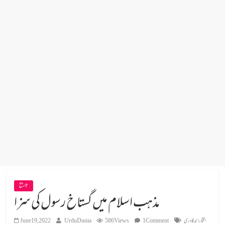
تاریخ
مذہب اسلام میں گستاخ رسول کی سزا
افتخاراحمدقادری
1 Comment
586 Views
UrduDunia
June 19, 2022