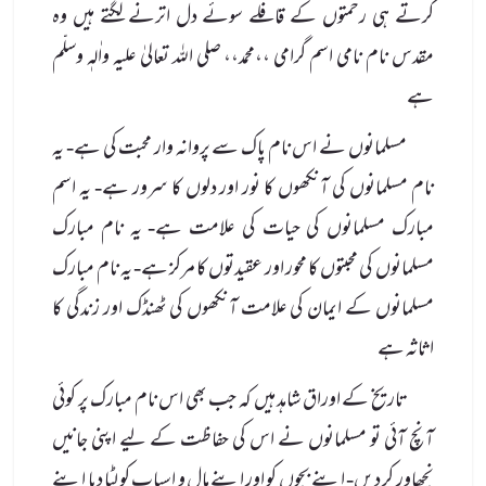
کرتے ہی رحمتوں کے قافلے سوئے دل اترنے لگتے ہیں وہ
مقدس نام نامی اسم گرامی ،،محمد،، صلی الله تعالیٰ علیہ واٰلہٖ وسلّم
ہے
مسلمانوں نے اس نام پاک سے پروانہ وار محبت کی ہے- یہ
نام مسلمانوں کی آنکھوں کا نور اور دلوں کا سرور ہے- یہ اسم
مبارک مسلمانوں کی حیات کی علامت ہے- یہ نام مبارک
مسلمانوں کی محبتوں کا محور اور عقیدتوں کا مرکز ہے- یہ نام مبارک
مسلمانوں کے ایمان کی علامت آنکھوں کی ٹھنڈک اور زندگی کا
اثاثہ ہے
تاریخ کے اوراق شاہد ہیں کہ جب بھی اس نام مبارک پر کوئی
آنچ آئی تو مسلمانوں نے اس کی حفاظت کے لیے اپنی جانیں
نچھاور کر دیں- اپنے بچوں کو اور اپنے مال و اسباب کو لٹا دیا اپنے