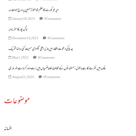
سپریم کورٹ کا حکم شاہنواز حسین پر درج ہو مقدمہ
January 18, 2023
0 Comments
ناگ پور کا سفرنامہ
December 14, 2023
0 Comments
جدیوکی دعوت افطارمیں وزیراعلیٰ تیجسوی سمیت کئی رہ نما شریک
May 1, 2022
0 Comments
ملک میں نفرت کا ہے ماحول، مسلمانوں کے خلاف غلط فہمیاں ہیں اسے دور کرنا ہے ضروری
August 21, 2024
0 Comments
موضوعات
افسانہ