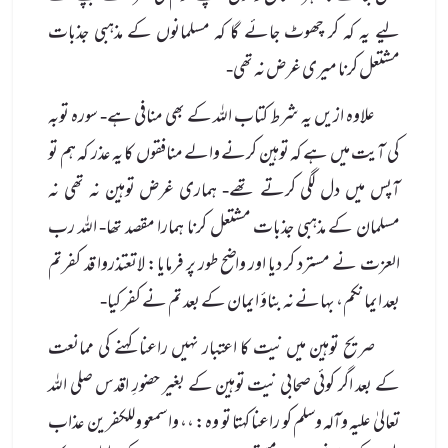
لیے یہ کہ کر چھوٹ جائے گا کہ مسلمانوں کے مذہبی جذبات
مشتعل کرنا میری غرض نہ تھی-
علاوہ ازیں یہ شرط کتاب الله کے بھی منافی ہے- سورہ توبہ
کی آیت میں ہے کہ توہین کرنے والے منافقوں کا یہ عذر کہ ہم تو
آپس میں دل لگی کرتے تھے- ہماری غرض توہین نہ تھی نہ
مسلمان کے مذہبی جذبات مشتعل کرنا ہمارا مقصد تھا- الله رب
العزت نے مسترد کر دیا اور واضح طور پر فرمایا: لاتعتذروا قد کفرتم
بعد ایمانکم، بہانے نہ بناؤ ایمان کے بعد تم نے کفر کیا-
صریح توہین میں نیت کا اعتبار نہیں راعنا کہنے کی ممانعت
کے بعد اگر کوئی صحابی نیت توہین کے بغیر حضورِ اقدس صلی الله
تعالیٰ علیہ وآلہ وسلم کو راعنا کہتا تو وہ: ،، واسمعو وللکفرین عذاب