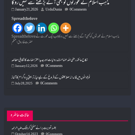
مذہب اسلام نے عورتوں کو کبھی آگے بڑھنے سے نہیں روکا
January 21, 2026
UrduDunia
0 Comments
Spread the love
Spread the loveمذہب اسلام نے عورتوں کو کبھی آگے بڑھنے سے نہیں روکا جب ایک عورت نے
حضرت فاروق اعظم
نکاح عائشہ رضی اللہ عنہا مستند روایات اور جدید اعتراضات کا تقابلی مطالعہ
0 Comments
January 12, 2026
نوجوانوں میں قائدانہ صلاحیتوں کے فروغ کے لیے لیڈر تربیتی پروگرام کا آغاز
0 Comments
July 28, 2025
حالات حاضرہ
جلسۂ تعزیت برائے مفتی کرناٹک علیہ الرحمہ
October 14, 2023
0 Comments