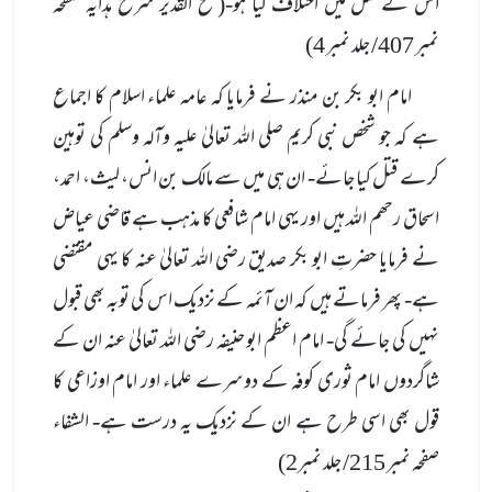
اس کے قتل میں اختلاف کیا ہو-( فتح القدیر شرح ہدایہ صفحہ
نمبر 407/ جلد نمبر 4)
امام ابو بکر بن منذر نے فرمایا کہ عامہ علماء اسلام کا اجماع
ہے کہ جو شخص نبی کریم صلی الله تعالیٰ علیہ وآلہ وسلم کی توہین
کرے قتل کیا جائے- ان ہی میں سے مالک بن انس، لیث، احمد،
اسحاق رحھم الله ہیں اور یہی امام شافعی کا مذہب ہے قاضی عیاض
نے فرمایا حضرتِ ابو بکر صدیق رضی الله تعالیٰ عنہ کا یہی مقتضی
ہے- پھر فرماتے ہیں کہ ان آئمہ کے نزدیک اس کی توبہ بھی قبول
نہیں کی جائے گی- امام اعظم ابو حنیفہ رضی الله تعالیٰ عنہ ان کے
شاگردوں امام ثوری کوفہ کے دوسرے علماء اور امام اوزاعی کا
قول بھی اسی طرح ہے ان کے نزدیک یہ درست ہے- الشفاء
صفحہ نمبر 215/ جلد نمبر2)