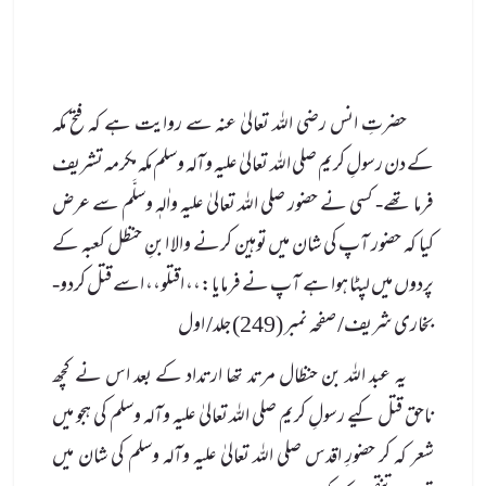
حضرتِ انس رضی الله تعالیٰ عنہ سے روایت ہے کہ فتح مکہ
کے دن رسولِ کریم صلی الله تعالیٰ علیہ وآلہ وسلم مکہ مکرمہ تشریف
فرما تھے- کسی نے حضور صلی الله تعالیٰ علیہ واٰلہٖ وسلَّم سے عرض
کیا کہ حضور آپ کی شان میں توہین کرنے والا ابنِ حنظل کعبہ کے
پردوں میں لپٹا ہوا ہے آپ نے فرمایا:،، اقتلو،، اسے قتل کردو-
بخاری شریف/ صفحہ نمبر (249) جلد/ اول
یہ عبد الله بن حنظال مرتد تھا ارتداد کے بعد اس نے کچھ
ناحق قتل کیے رسولِ کریم صلی الله تعالیٰ علیہ وآلہ وسلم کی ہجو میں
شعر کہ کر حضورِ اقدس صلی الله تعالیٰ علیہ وآلہ وسلم کی شان میں