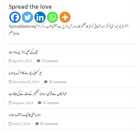
Spread the love
Spread the loveالکریم یونیورسٹی ڈاکٹر احمد اشفاق کریم کا عظیم کارنامہ جس طرح سے تکشیلا طب، وکرم شیلا
جادو (علم
بچوں کی تین بہترین عادات
1 Comment
April 15, 2025
سچر کمیٹی رپورٹ کا محرک جاتا رہا
0 Comments
December 28, 2024
محمد فرقان سے قومی اساتذہ تنظیم کے وفد نے کی ملاقات
1 Comment
August 1, 2024
دور ماضی کا ایک درخشندہ ستارہ
0 Comments
July 22, 2024