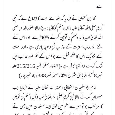
ہے
محمد بن سحنون نے فرمایا کہ علماے امت کا اجماع ہے کہ نبی
کریم صلی الله تعالیٰ علیہ وآلہ وسلم کو گالی دینے والا حضورِ اقدس صلی
الله تعالیٰ علیہ واٰلہٖ وسلم کی توہین کرنے والا کافر ہے، اور اس کے
لئے الله رب العزت کے عذاب کی وعید جاری ہے- اور امت
کے نزدیک اس کا حکم قتل ہے جو اس کے کفر اور عذاب میں
شک کرے وہ بھی کافر ہے-( الشفاء صفحہ نمبر 215/216جلد
نمبر 8نسیم الریاض شرح الشفاء صفحہ نمبر 338/ جلد نمبر چار)
امام ابو سلیمان الخطابی رحمتہ الله تعالیٰ علیہ نے فرمایا جب
مسلمان کہلانے والا نبی کریم صلی الله تعالیٰ علیہ وآلہ وسلم کی توہین
کا مرتکب ہو تو میرے علم میں کوئی ایسا مسلمان نہیں جس نے