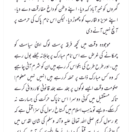
گھروں کو خیرآباد کہہ دیا، اپنے وطن کو داغ مفارقت دے دیا،
اپنے عزیز و اقارب کو چھوڑ دیا، لیکن اس نام پاک کی حرمت پر
آنچ نہیں آنے دی
موجودہ وقت میں کچھ فرقہ پرست لوگ اپنی سیاست کو
چمکانے کی غرض سے اس نام مبارک پر جاہلانہ جملے بول رہے
ہیں، اور طرح طرح کی بکواس کر رہے ہیں ان کو شرم آنی چاہیے
کہ وہ کس مبارک ذات پر حملہ کررہے ہیں انہیں نہیں معلوم!
حکومت وقت ایسے لوگوں پر جلد سے جلد قانونی کارروائی کرے
تاکہ مستقبل میں کوئی دوسرا اس ناپاک حرکت کی جسارت نہ
کرسکے- ویسے تو مذہب اسلام میں گستاخ رسول کی سزا قتل ہے کہ
جو رسولِ کریم صلی الله تعالیٰ علیہ وآلہ وسلم کی شانِ اقدس میں