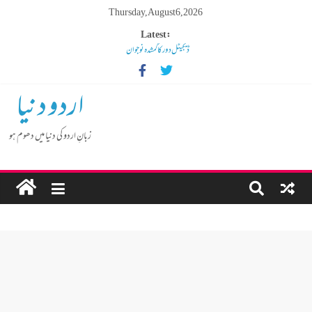
Thursday, August 6, 2026
Latest:
ڈیجیٹل دور کا گمشدہ نوجوان
مہنگائی کا بوجھ پس رہا ہے مڈل کلاس انسان
کم عمر لڑکوں میں بڑھتی ہوئی نشے کی لت
اردو دنیا
گوشالہ کی زمین بتا کر سوسالہ پرانے قبرستان پر انتظامیہ نے چلا دیا
بلڈوزر
زبانِ اردو کی دنیا میں دھوم ہو