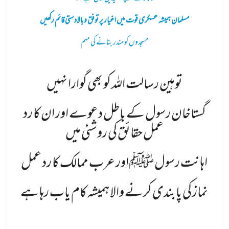
مسلمان ہمیشہ عسکری قوت میں اغیار پر توفق و بالادستی قائم رکھیں
مسجدوں کو مندر بنانے کی مہم
توہین رسالت اللہ کو بھی گوارا نہیں
گستاخان رسول کے باطل دعوے اور ان کا رد
عمل حقائق کی روشنی میں
اہانت رسول ﷺ اور عرب ممالک کا رد عمل
نماز کی پابندی کرنے والا ہمیشہ کام یاب رہا ہے