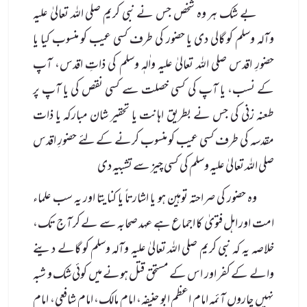
بے شک ہر وہ شخص جس نے نبی کریم صلی الله تعالیٰ علیہ
وآلہ وسلم کو گالی دی یا حضور کی طرف کسی عیب کو منسوب کیا یا
حضورِ اقدس صلی الله تعالیٰ علیہ واٰلہٖ وسلم کی ذاتِ اقدس، آپ
کے نسب، یا آپ کی کسی خصلت سے کسی نقص کی یا آپ پر
طعنہ زنی کی جس نے بطریق اہانت یا تحقیر شان مبارکہ یا ذات
مقدسہ کی طرف کسی عیب کو منسوب کرنے کے لئے حضورِ اقدس
صلی الله تعالیٰ علیہ وسلم کی کسی چیز سے تشبیہ دی
وہ حضور کی صراحتہ توہین ہو یا اشارتاً یا کنایتا اور یہ سب علماء
امت اور اہل فتویٰ کا اجماع ہے عہد صحابہ سے لے کر آج تک،
خلاصہ یہ کہ نبی کریم صلی الله تعالیٰ علیہ وآلہ وسلم کو گالے دینے
والے کے کفر اور اس کے مستحق قتل ہونے میں کوئی شک و شبہ
نہیں چاروں آئمہ امام اعظم ابو حنیفہ، امام مالک، امام شافعی، امام