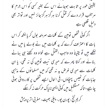
یقینی طور پر ثابت ہوجائے اس کے بغیر کسی کو اس جرم کا
مرتکب قرار دے کر قتل کرنا ہرگز ہرگز جائز نہیں اور تواتر بھی
دلیل قطعی ہے
اگر کوئی شخص توہین کے کلمات صریحہ بول کر یا لکھ کر اس
بات کا اعتراف کرے کہ یہ کلمات میں نے بولے یا میں نے
لکھے ہیں تو یقیناً وہ واجب القتل ہے خواہ وہ کتنے ہی بہانے
بنائے اور کہتا پھرے کہ میری نیت توہین کی نہ تھی، یا ان
کلمات سے میری غرض یہ نہ تھی کہ میں مسلمانوں کے مذہبی
جذبات کو ٹھیس پہنچاؤں- فی الحال ایسے شخص پر کارروائی ہونی
چاہیے-تاکہ مستقبل میں کوئی ایسی ناپاک حرکت نہ کر سکے
کریم گنج، پورن پور، پیلی بھیت، مغربی اتر پردیش