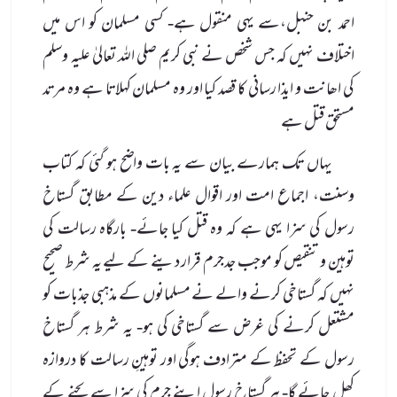
احمد بن حنبل،سے یہی منقول ہے- کسی مسلمان کو اس میں
اختلاف نہیں کہ جس شخص نے نبی کریم صلی الله تعالیٰ علیہ وسلم
کی اھانت و ایذا رسانی کا قصد کیا اور وہ مسلمان کہلاتا ہے وہ مرتد
مستحق قتل ہے
یہاں تک ہمارے بیان سے یہ بات واضح ہو گئی کہ کتاب
وسنت، اجماع امت اور اقوال علماء دین کے مطابق گستاخ
رسول کی سزا یہی ہے کہ وہ قتل کیا جائے- بارگاہ رسالت کی
توہین و تنقیص کو موجب جدجرم قرار دینے کے لیے یہ شرط صحیح
نہیں کہ گستاخی کرنے والے نے مسلمانوں کے مذہبی جذبات کو
مشتعل کرنے کی غرض سے گستاخی کی ہو- یہ شرط ہر گستاخ
رسول کے تحفظ کے مترادف ہوگی اور توہینِ رسالت کا دروازہ
کھل جائے گا- ہر گستاخ رسول اپنے جرم کی سزا سے بچنے کے