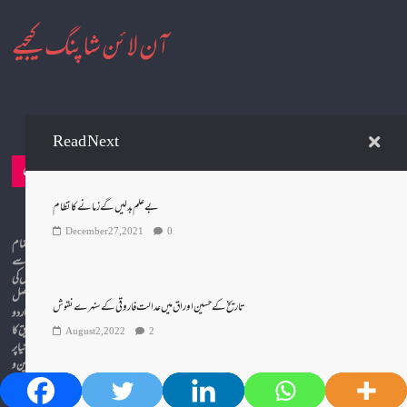
آن لائن شاپنگ کیجیے
Read Next
رابطہ
یاد رکھیں
بے علم بدلیں گے زمانے کا نظام
محمد امن بھارتی | محمد اویس | انڈیا
December 27, 2021
0
whatsApp:
9771805386
خبریں پرنٹ و الیکٹرانک میڈیا سے
لی جاتی ہیں اس لیے ان خبروں کی
مکمل تصدیق و تائید کے لیے اصل
Email:
تاریخ کے حسین اوراق میں عدالت فاروقی کے سنہرے نقوش
مآخد سے رجوع لازمی ہے لہذا اردو
urdudunia92@gmail.c
دنیا ان خبروں کی مکمل تصدیق کا
August 2, 2022
2
om
دعویٰ نہیں کرتا ہے اور اردو دنیا پر
شائع ہونے والے مضامین و
Website:
تحریروں سے متفق ہونا ضروری نہیں
www.urdudunia.com
ہے
:
اگر آپ اس میں کوئی خامی و