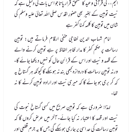
الیم،، کی قرآنی وعید کا مستحق قرار پاتا جو اس بات کی دلیل ہے کہ
نیت توہین کے بغیر بھی حضورِ اقدس صلی الله تعالیٰ علیہ وسلم کی
شان میں توہین کا کلمہ کہنا کفر ہے
امام شہاب الدین خفاجی حنفی ارقام فرماتے ہیں: توہینِ
رسالت پر حکم کفر کا مدار ظاہر الفاظ پر ہے توہین کرنے والے
کے قصد و نیت اور اس کے قرائن حال کو نہیں دیکھا جائے گا-
ورنہ توہین رسالت کا دروازہ کبھی بند نہ ہوسکے گا کیونکہ ہر گستاخ یہ
کہ کر بری ہو جائے گا کہ میری نیت اور ارادہ توہین کرنے کا نہ
تھا-
لہذا! ضروری ہے کہ توہینِ صریح میں کسی گستاخ نبوت کی
نیت اور قصد کا اعتبار نہ کیا جائے- آخر میں عرض کروں گا کہ
توہینِ رسالت کی حد اسی پر جاری ہوسکے گی جس کا یہ جرم قطعی اور