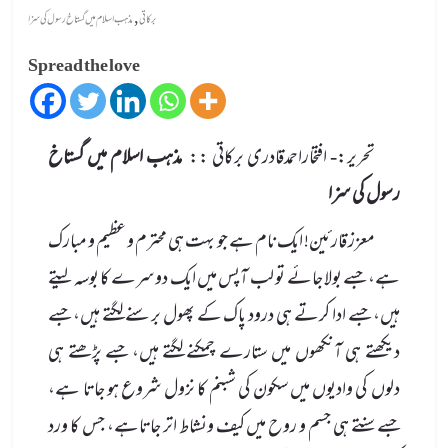
,
برکاتی
مذہب اسلام میں گستاخ رسول کی سزا
Spread the love
تحریر:- افتخاراحمدقادری برکاتی ::
مذہب اسلام میں گستاخ
رسول کی سزا
معزز قارئین! ایک نام ہے جو بہت ہی محترم و عظیم و مبارک
ہے، جسے بولا جائے تو لب آپس میں ایک دوسرے کا بوسہ لیتے
ہیں، جسے ادا کرتے ہی درود پاک کے پھول برسنے لگتے ہیں، جسے
دیکھتے ہی آنکھوں میں ستارے چمکنے لگتے ہیں، جسے پڑھتے ہی
دلوں کی وادیوں میں سکون کی شبنم کا نزول شروع ہو جاتا ہے،
جسے سنتے ہی جسم و روح میں کیف ونشاط اتر جاتاہے، جس کا ورد