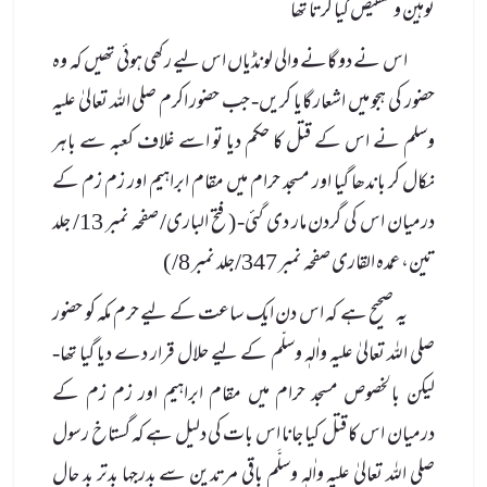
توہین و تنقیص کیا کرتا تھا
اس نے دو گانے والی لونڈیاں اس لیے رکھی ہوئی تھیں کہ وہ
حضور کی ہجو میں اشعار گایا کریں- جب حضور اکرم صلی الله تعالیٰ علیہ
وسلم نے اس کے قتل کا حکم دیا تو اسے غلاف کعبہ سے باہر
نکال کر باندھا گیا اور مسجد حرام میں مقام ابراہیم اور زم زم کے
درمیان اس کی گردن مار دی گئی- ( فتح الباری/ صفحہ نمبر 13/ جلد
تین، عمدہ القاری صفحہ نمبر 347/جلد نمبر 8/ )
یہ صحیح ہے کہ اس دن ایک ساعت کے لیے حرم مکہ کو حضور
صلی الله تعالیٰ علیہ واٰلہٖ وسلّم کے لیے حلال قرار دے دیا گیا تھا-
لیکن بالخصوص مسجد حرام میں مقام ابراہیم اور زم زم کے
درمیان اس کا قتل کیا جانا اس بات کی دلیل ہے کہ گستاخ رسول
صلی الله تعالیٰ علیہ واٰلہٖ وسلَّم باقی مرتدین سے بدرجہا بدتر بد حال