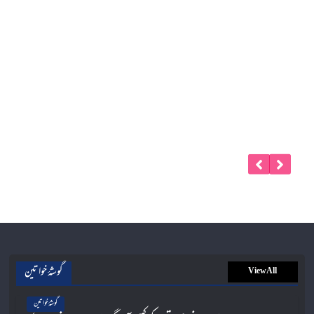
گوشۂ خواتین
View All
گوشۂ خواتین