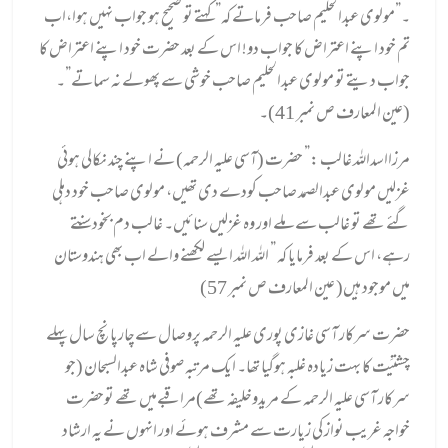
۔”مولوی عبدالحلیم صاحب فرماتے کہ”کہتے تو صحیح ہو جواب نہیں ہوا،اب
تم خود اپنے اعتراض کا جواب دو! اس کے بعد حضرت خود اپنے اعتراض کا
جواب دیتے تو مولوی عبدالحلیم صاحب خوشی سے پھولے نہ سماتے”۔
(عین المعارف ص نمبر 41)۔
مرزااسداللہ غالب :” حضرت (آسی علیہ الرحمہ) نے اپنے چند نکالی ہوئی
غزلیں مولوی عبدالصمد صاحب کودے دی تھیں، مولوی صاحب خود دہلی
گئے تھے تو غالب سے ملے اور وہ غزلیں سنائیں۔ غالب دم بخود سنتے
رہے، اس کے بعد فرمایا کہ ” اللہ اللہ ایسے لکھنے والے اب بھی ہندوستان
میں موجود ہیں( عین المعارف ص نمبر 57)
حضرت سرکار آسی غازی پوری علیہ الرحمہ پروصال سےچارپانچ سال پہلے
چشتیَت کا بہت زیادہ غلبہ ہوگیا تھا۔ ایک مرتبہ صوفی شاہ عبدالسبحان (جو
سرکار آسی علیہ الرحمہ کے مریدوخلیفہ تھے)مراقبےمیں تھے توحضرت
خواجہ غریب نواز کی زیارت سے مشرف ہوئے
اور انہوں نے یہ ارشاد