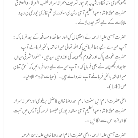
کچھوچھوی،خانقاہ رشیدیہ جونپور شریف بحرالاسرار قطب العرفاء والعشاق
حضرت مولانا شاہ عبدالعلیم آسی رشیدی سکندری ثم
غازی پوری کی دیدو
ملاقات کے لیےتشریف لائے۔
حضرت آسی علیہ الرحمہ نےاستقبال کیا اور معانقہ و مصافحہ کے بعد فرمایا کہ:
آپ میرے لیے دعا فرمائیں کہ اللہ تعالی میرا خاتمہ بالخیر فرمائے آپ
حضرت غوث پاک اور مخدومِ کچھوچھہ کی اولاد ہیں سید ہیں، حضور اشرفی میاں
تاجدار کچھوچھہ نے بھی فرمایا کہ : آپ میرے لیے دعا فرمائیں کہ “حق تعالی
میرا خاتمہ بالخیر فرمائے آپ اللہ والے ہیں ۔” (حیات مخدوم الاولیاء
ص140)۔
اعلی حضرت امام اہل سنت امام احمد رضا خان فاضل بریلوی اور بحرالاسرار
حضرت مولانا شاہ عبدالعلیم آسی سکندر پوری علیہماالرحمہ کی آپس میں محبت
کا اندازہ اس سے لگائیں:۔
حضرت آسی علیہ الرحمہ، اعلی حضرت امام احمد رضا خان علیہ رحمۃ الرحمہ