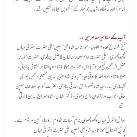
کیوں کہ آپ عالم، فقیہ ، عارف،مصلح،صوفی، واعظ، مصنف، طبیب ، حکیم،
شاعر، اور خانقاہ رشیدیہ جونپور کے آٹھویں سجادہ نشین تھے۔
آپ کے مشاہیرمعاصرین
:۔
شیخ المشائخ مخدوم الاولیاءمولاناسید شاہ علی حسین اعلیٰ حضرت اشرفی میاں
کچھوچھوی، اعلی حضرت امام احمد رضا خان فاضل بریلوی، حضرت مولانا
فضل الرحمن گنج مراد آبادی، حضرت مولانا شاہ عبدالقادر عثمانی بدایونی،
مولانا شاہ انواراللہ فاروقی حیدرآبادی شاہ حفیظ الدین لطیفی رحمن پوری
کٹیہاری بہار،سید شاہ شہودالحق اصدقی بہاری،حضرت خواجہ الطاف حسین
حالی، نواب مرزا خان داغ دہلوی، ڈاکٹر اقبال، شاہ سراج الدین وارثی
تھے۔
سوانح اشرفی میاں کچھوچھوی بنام”حیات مخدوم الاولیاء ” میں مرقوم ہے۔
کہ شیخ المشائخ مولانا سید شاہ علی حسین اعلیٰ حضرت اشرفی میاں