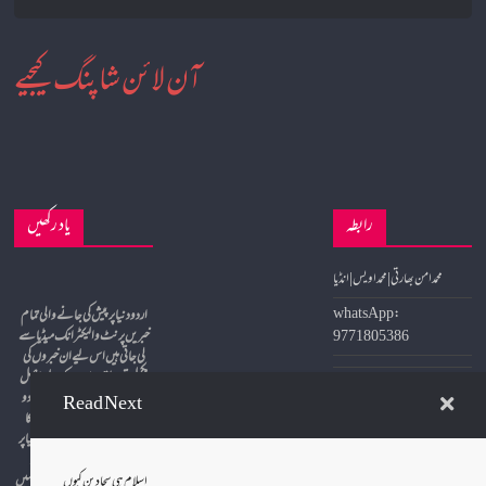
آن لائن شاپنگ کیجیے
رابطہ
یاد رکھیں
محمد امن بھارتی | محمد اویس | انڈیا
whatsApp:
9771805386
خبریں پرنٹ و الیکٹرانک میڈیا سے
لی جاتی ہیں اس لیے ان خبروں کی
مکمل تصدیق و تائید کے لیے اصل
Email:
مآخد سے رجوع لازمی ہے لہذا اردو
Read Next
urdudunia92@gmail.c
دنیا ان خبروں کی مکمل تصدیق کا
om
دعویٰ نہیں کرتا ہے اور اردو دنیا پر
شائع ہونے والے مضامین و
Website:
تحریروں سے متفق ہونا ضروری نہیں
اسلام ہی سچا دین کیوں