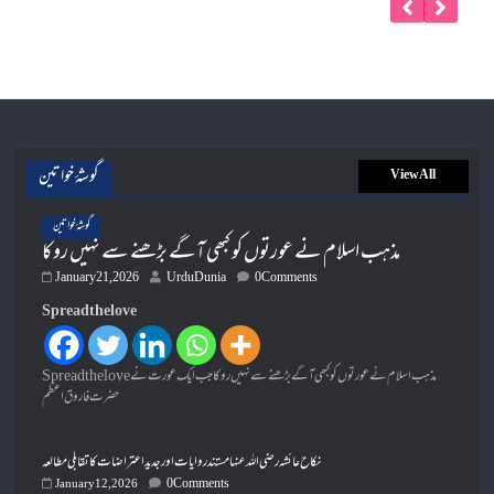
گوشۂ خواتین
View All
گوشۂ خواتین
مذہب اسلام نے عورتوں کو کبھی آگے بڑھنے سے نہیں روکا
January 21, 2026
UrduDunia
0 Comments
Spread the love
Spread the loveمذہب اسلام نے عورتوں کو کبھی آگے بڑھنے سے نہیں روکا جب ایک عورت نے
حضرت فاروق اعظم
نکاح عائشہ رضی اللہ عنہا مستند روایات اور جدید اعتراضات کا تقابلی مطالعہ
0 Comments
January 12, 2026