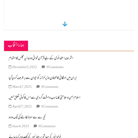
ہمارا انتخاب
اشرف استھانوی کے لیے قرآن خوانی ودعائیہ مجلس کا اہتمام
December 5, 2022
0 Comments
ایران میں مہنگائی کا طوفان وزیر خزانہ کو ایوان سے برطرف کردیاگیا
March 7, 2025
0 Comments
اسلام امن و سلامتی کا مذہب دہشت گردی سے اس کا کوئی تعلق نہیں
April 27, 2025
0 Comments
کچرے سے سونا نکالنے کی تگ ودو
June 4, 2023
0 Comments
نوجوانوں کی معاشی پریشانیوں کوکیسے دورکیا جائے