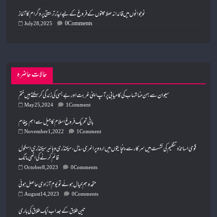
نوجوانوں میں قائدانہ صلاحیتوں کے فروغ کے لیے لیڈر تربیتی پروگرام کا آغاز
0 Comments
July 28, 2025
حالات حاضرہ
سیوان سے بہن حنا شہاب کی کامیابی پر آپ اپنی غربت اور بے بسی کی زندگی کر سکتے ہیں ختم
May 25, 2024
1 Comment
بانی تحریک فروغ اسلام کا جیل سے اہم پیغام
November 1, 2022
1 Comment
قومی اساتذہ تنظیم کی نشست میں سرکار سے پنچایتوں میں اردو پرائمری، مڈل، سیکنڈری و ہائیر سیکنڈری اسکول
قائم کرنے کی اٹھی مانگ
October 8, 2023
0 Comments
متحدوہم خیال ہوئےتویومِ آزادی حاصل ہوئی
August 14, 2023
0 Comments
تین طلاق کے بعد اب ایک طلاق کی باری