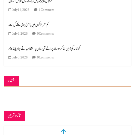
مہنگائی کا بوجھ پس رہا ہے مڈل کلاس انسان
July 14, 2026
1 Comment
کم عمر لڑکوں میں بڑھتی ہوئی نشے کی لت
July 8, 2026
0 Comments
گوشالہ کی زمین بتا کر سوسالہ پرانے قبرستان پر انتظامیہ نے چلا دیا بلڈوزر
July 3, 2026
0 Comments
اشتہار
تازہ ترین
ڈیجیٹل دور کا گمشدہ نوجوان
July 14, 2026
0 Comments