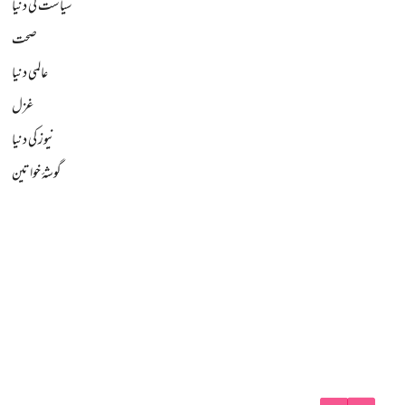
سیاست کی دنیا
صحت
عالمی دنیا
غزل
نیوز کی دنیا
گوشۂ خواتین