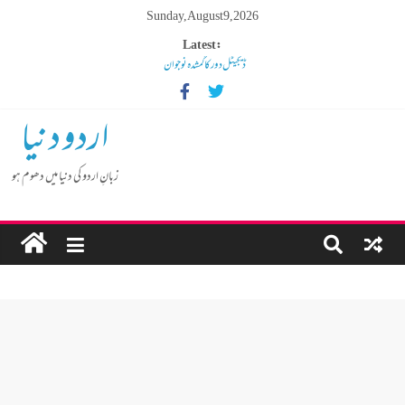
Sunday, August 9, 2026
Latest:
ڈیجیٹل دور کا گمشدہ نوجوان
مہنگائی کا بوجھ پس رہا ہے مڈل کلاس انسان
کم عمر لڑکوں میں بڑھتی ہوئی نشے کی لت
اردو دنیا
گوشالہ کی زمین بتا کر سوسالہ پرانے قبرستان پر انتظامیہ نے چلا دیا
بلڈوزر
زبانِ اردو کی دنیا میں دھوم ہو