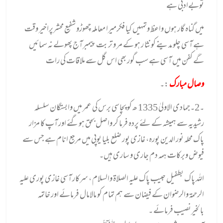
توبےادبی ہے
میں گناہ گار ہوں واعظ وتمہیں کیا فکرمیرا معاملہ چھوڑو شفیع محشرپراخیر وقت
ہے آسی چلو مدینے کونثا ر ہو کے مر و تر بت پیمبرآج پھولے نہ سمائیں
گے کفن میں آسی ہے سب گور بھی اس گل سے ملاقات کی رات
وصال مبارک
:۔
۔2۔جمادی الاولیٰ 1335 ھ کو پچاسی برس کی عمر میں وابستگان سلسلہ
رشیدیہ سے ہمیشہ کے لئے پردہ فرما کر واصل بحق ہوگئے اور آپ کا مزار
پاک محلہ نور الدین پورہ، غازی پور ضلع بلیا یوپی میں مرجع انام ہے جس سے
فیوض وبرکات ہمہ دم
جاری و ساری ہیں۔
اللہ پاک بطفیل حبیب پاک علیہ الصلاۃ والسلام ، سرکار آسی غازی پوری علیہ
الرحمۃ والرضوان کے فیضان سے ہم تمام کو مالامال فرمائے اور خاتمہ
بالخیرنصیب فرمائے ۔