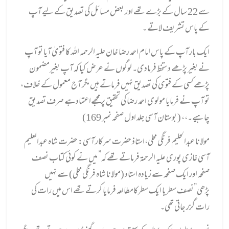
سے 22 سال کے بڑے تھے اور بعض مسائل کی تصدیق کے لیے آپ
کے پاس تشریف لاتے ۔
ایک بار آپ کے پاس امام احمد رضا خان علیہ الرحمہ اللہ کا فتویٰ آیا تو آپ
نے بغیر پڑھے دستخط فرمادی۔ لوگوں نے عرض کیا کہ آپ بغیرمضمون
پڑھے کسی کے فتوی کی تصدیق نہیں فرماتے ہیں مگر آج معمول کے خلاف،
تو آپ نے فرمایا مولوی احمد رضا کی تحقیق پر مجھےاعتمادہے صرف تصدیق
چاہیے۔،، ( بوستان آسی جلد اول صفحہ نمبر 169)
مولانا عبدالحلیم فرنگی محلی،استاذ حضرت سرکار آسی: حضرت شاہ عبدالعلیم
آسی غازی پوری علیہ الرحمۃ فرماتے تھے کہ” میں نے کوئی کتاب نصف
صفحہ اور ایک صفحہ سے زیادہ استاد (مولانا شاہ فرنگی محلی) سے نہیں
پڑھی”نصف سطریا ایک سطرکامطالعہ فرمایا کرتے تھے اس میں رات کی
رات گزر جاتی تھی۔