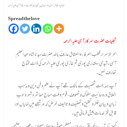
,
ابوضیاءغلام رسول مِہْرسعدی
تجلیات حضرت سرکار آسی علیہ الرحمہ
Spread the love
تجلیات حضرت سرکار آسی علیہ الرحمہ
بحر الاسرار قطب العرفاء والعشاق عارفؔ بالله حضرت سیدنا شاہ عبدالعلیم
آسی رشیدی سکندری پوری ثم غازی پوری علیہ الرحمہ کی ذات محتاج
تعارف نہیں۔
آپ ہمہ جہت شخصیت کے مالک تھےآپ نے علم و فن دین و مذہب
اخلاق وروحانیت سلوک و تصوف ،قوم وملت سماج معاشرہ شعر و ادب
زبان و بیان فکر و تحقیق و تصنیف وتالیف غرض کہ ہر شعبے میں نمایاں اور
قابل فخر خدمات پیش فرمائی ہیں۔