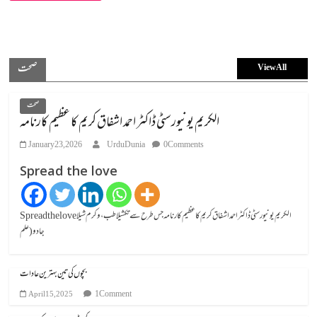
صحت
View All
صحت
الکریم یونیورسٹی ڈاکٹر احمد اشفاق کریم کا عظیم کارنامہ
January 23, 2026
UrduDunia
0 Comments
Spread the love
Spread the loveالکریم یونیورسٹی ڈاکٹر احمد اشفاق کریم کا عظیم کارنامہ جس طرح سے تکشیلا طب، وکرم شیلا
جادو (علم
بچوں کی تین بہترین عادات
1 Comment
April 15, 2025