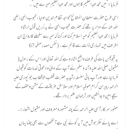
فرمایا:”میں محمد عبدالعلیم کاہوں اور محمد عبدالعلیم میرے ہیں”۔
اسی طرح حضرت سلطان المشائخ خواجہ نظام الدین اولیاء محبوب الہی رضی
اللہ عنہ کے مزار پر تھے کہ حضرت محبوب الہی نے یہ زریں قول ارشاد
فرمایا:محمد عبدالعلیم کو میرا سلام کہنا اور کہنا کہ میرے سلسلےکارواج ان
اطراف میں تمہاری ذات سے قائم ہے۔ (نفس مصدر صفحہ 67
)یہ قبولیس بات کی طرف واضح اشارہ ہے کہ اللہ تعالی اور اس کے رسول
مقبول صلی اللہ علیہ وآلہ وسلم نے آپ کے دینی و دعوتی خدمات کو قبول
فرما لیا ہے اور آپ بانی سلسلہ رشیدیہ حضرت قطب الاقطاب جونپوری علیہ
الرحمہ،پیران کرام صوفیہ اسلام اور سلاسل طریقت کےمشن ومقصدکے
سچے امین و جانشین اور ترجمان علم بردار تھے۔
حضور سرکار آسی علیہ الرحمہ کے چند مشہور ومعروف اور مقبول اشعار:۔
اے پائےنظرہوش میں آ یہ کوئے نبی ہےآنکھوں سے بھی چلنا یہاں