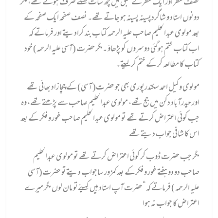
نصف سطر اور ایک سطرکےسبق میں چھ سات گھنٹے صرف ہوتے تھے، مگر
دونوں استاد و شاگردپسینہ پسینہ ہو جاتے تھے۔ نصف صفحہ ایک صفحہ کے
بعد مولوی عبدالحلیم صاحب علیہ الرحمہ کتاب بند کرادیتے اور فرماتے کہ
اب کتاب ختم ہوگئی دوسروں کو پڑھاؤ ۔مگر حضرت (آسی علیہ الرحمہ) خود
کتاب کا مطالعہ کر کے ختم کر لیتے۔
مولوی وکیل احمد سکندرپوری بھی جو حضرت( آسی) کے چچا زاد بھائی تھے
اور حیدرآباد دکن میں جج تھے، مولوی عبدالحلیم صاحب سے پڑھتے تھے، وہ
جب کوئی اعتراض کرتے تھے تو مولوی عبدالحلیم صاحب غور و فکر کے بعد
اس کا شافی جواب دیتے تھے
مگر جب حضرت ڈوب کر کوئی اعتراض کرتے تھے تو مولوی عبدالحلیم
صاحب دو دو ہفتے غور و فکرکے بعد کمزور ساجواب دیتےتو حضرت(آسی
علیہ الرحمہ ) فرماتے کہ “حضرت آپ استاد ہیں کہیئےتو مان لوں مگر میرے
اعتراض کا جواب نہ ہوا