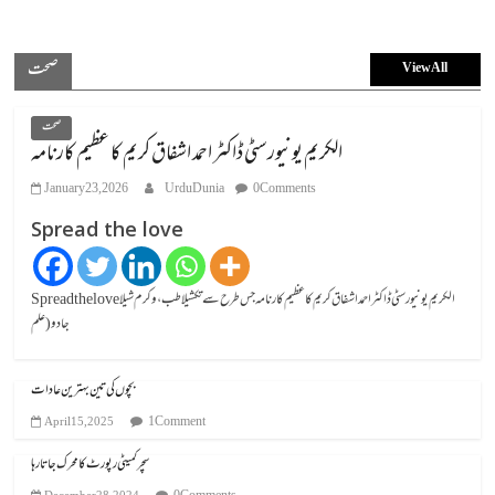
صحت
View All
صحت
الکریم یونیورسٹی ڈاکٹر احمد اشفاق کریم کا عظیم کارنامہ
January 23, 2026
UrduDunia
0 Comments
Spread the love
Spread the loveالکریم یونیورسٹی ڈاکٹر احمد اشفاق کریم کا عظیم کارنامہ جس طرح سے تکشیلا طب، وکرم شیلا
جادو (علم
بچوں کی تین بہترین عادات
1 Comment
April 15, 2025
سچر کمیٹی رپورٹ کا محرک جاتا رہا