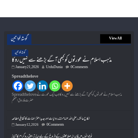
گوشۂ خواتین
View All
گوشۂ خواتین
مذہب اسلام نے عورتوں کو کبھی آگے بڑھنے سے نہیں روکا
January 21, 2026
UrduDunia
0 Comments
Spread the love
Spread the loveمذہب اسلام نے عورتوں کو کبھی آگے بڑھنے سے نہیں روکا جب ایک عورت نے
حضرت فاروق اعظم
نکاح عائشہ رضی اللہ عنہا مستند روایات اور جدید اعتراضات کا تقابلی مطالعہ
0 Comments
January 12, 2026
نوجوانوں میں قائدانہ صلاحیتوں کے فروغ کے لیے لیڈر تربیتی پروگرام کا آغاز