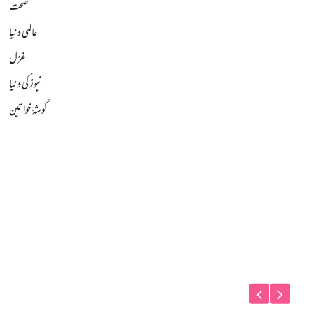
صحت
عالمی دنیا
غزل
نیوز کی دنیا
گوشۂ خواتین