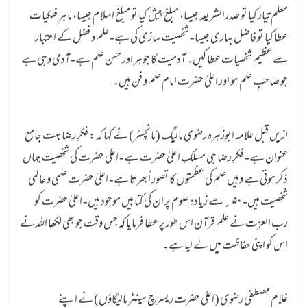
معلم تیار کیا تو صدرالشریعہ جیسا، مبلغ پیش کیا تو مبلغ اسلام جیسا، ماہرِ فلکیات
عطا کیا تو فاضل بہاری جیسا- شخصیت سازی کی ہے- علم و فضل کے اعتبار
سے عظیم شخصیات عطا کیں۔ آدمیت کا جوہر اور حسن علم ہے- آدمی وہی ہے
جو صاحبِ علم ہو اور اعلیٰ حضرت امام علم و فن ہیں۔
ازیں قبل علامہ ابوزہرہ رضوی مالیگ (مانچسٹر) نے کہا کہ : فکرِ رضا بہت جامع
عنوان ہے- فکرِ رضا ہی مسلکِ اعلیٰ حضرت ہے- اعلیٰ حضرت کی شخصیت جہاں
ذکر ہوتی ہے وہیں علم کی عظمتوں کا تصور اُبھرتا ہے- اعلیٰ حضرت علمی و عالمی
شخصیت ہیں- ۵۰ ؍سے زیادہ علوم پر ان کی کتابیں موجود ہیں- اعلیٰ حضرت کو
رب العزت نے علم قرآن اس طور پر عطا فرمایا کہ جس وقت جو بھی لکھا اللہ نے
اس کو اپنی حفاظت میں لے لیا ہے۔
غلام مصطفیٰ رضوی (اعلیٰ حضرت ریسرچ سینٹر مالیگاؤں) نے اپنے