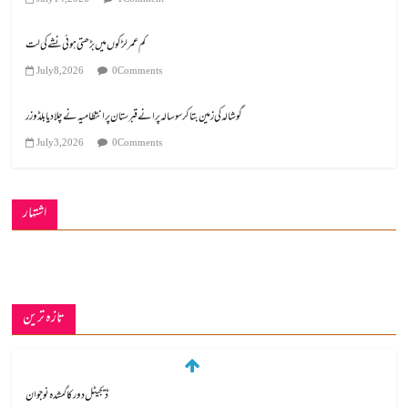
کم عمر لڑکوں میں بڑھتی ہوئی نشے کی لت
July 8, 2026
0 Comments
گوشالہ کی زمین بتا کر سوسالہ پرانے قبرستان پر انتظامیہ نے چلا دیا بلڈوزر
July 3, 2026
0 Comments
اشتہار
تازہ ترین
ڈیجیٹل دور کا گمشدہ نوجوان