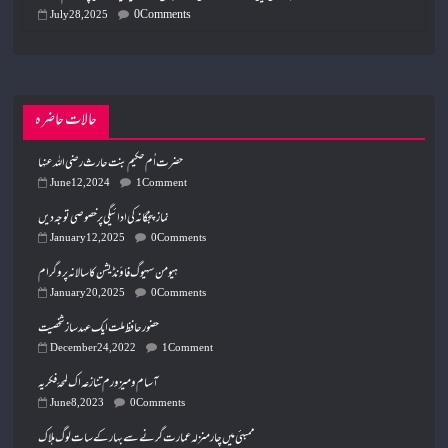
0 Comments
July 28, 2025
حالات حاضرہ
حضرت اُم حکیم بنت حارث رضی اللہ عنہا
June 12, 2024
1 Comment
نماز پنجگانہ کی ادائیگی پر خصوصی توجہ دیں
January 12, 2025
0 Comments
ہیومن سہیوگ فاؤنڈیشن کا سالانہ پروگرام
January 20, 2025
0 Comments
حضور حافظ ملت ایک عہد ساز شخصیت
December 24, 2022
1 Comment
آسام و میزورم تنازعہ اک لمحۂ فکریہ
June 8, 2023
0 Comments
ممبئی میں چار منزلہ عمارت گرنے سے بہار کے سات لوگ ہلاک