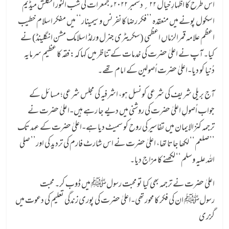
اس طرح کا اظہارِ خیال ۲۲؍دسمبر ۲۰۲۲ء جمعرات کی شب النور انگلش میڈیم
اسکول پونے میں منعقدہ ’’فکر رضا کانفرنس و سیمینار‘‘ میں مفکر اسلام خطیب
اعظم علامہ قمرالزماں اعظمی (سکریٹری جنرل ورلڈ اسلامک مشن انگلینڈ) نے
کیا۔ آپ نے اعلیٰ حضرت کی خدمات کے تناظر میں کہا کہ: فقہ کا عظیم سرمایہ
دُنیا کو دیا- اعلیٰ حضرت اُصولین کے امام تھے۔
آج بریلی شریف کی شرعی کونسل ہو، اشرفیہ کی مجلس شرعی؛ مسائل کے
جواب اُصولِ اعلیٰ حضرت کی روشنی میں دیے جا رہے ہیں- اعلیٰ حضرت نے
ترجمہ کنزالایمان میں تفاسیر کی روح کو سمیٹ دیا ہے- اعلیٰ حضرت کے عہد تک
’’صلعم‘‘ لکھا جاتا تھا، اعلیٰ حضرت نے اس شارٹ فارم کی تردید کی اور’’ صلی
اللہ علیہ وسلم‘‘ لکھنے کا مزاج دیا۔
اعلیٰ حضرت نے ترجمہ بھی کیا تو محبت رسولﷺ میں ڈوب کر۔ محبت
رسولﷺ ان کی فکر کا محور تھی- اعلیٰ حضرت کی پوری زندگی تعلیم کی دعوت میں
گزری