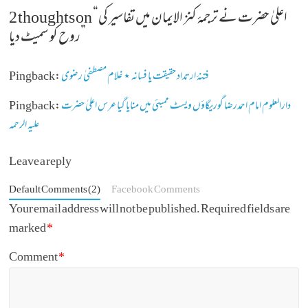
اعلیٰ حضرت نے ترجمۂ کنز الایمان میں تفاسیر کی
2 thoughts on “
”
روح کو سمیٹ دیا
فتنۂ ارتداد حقیقت یا فسانہ ⋆ غلام مصطفیٰ رضوی
Pingback:
دارالعلوم امام احمدرضا گوریگاؤں ویسٹ ممبئی میں منایا گیا عرس اعلیٰ حضرت
Pingback:
علیہ الرحمہ
Leave a reply
Default Comments (2)
Facebook Comments
Your email address will not be published.
Required fields are
marked
*
Comment
*