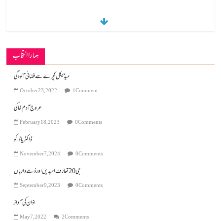
ہمارا انتخاب
میڈیکل کچرے سے فضائی آلودگی
October 23, 2022
1 Comment
عروج آدم خاکی
February 18, 2023
0 Comments
ڈاکٹر یا ڈاکو
November 7, 2024
0 Comments
جی 20 تعارف امیدیں اور ذمے داریاں
September 9, 2023
0 Comments
اذان کی آواز
May 7, 2022
2 Comments