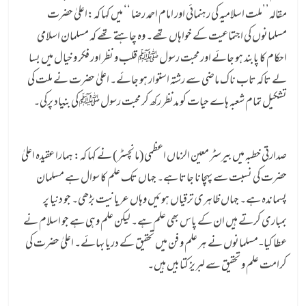
مقالہ’’ملت اسلامیہ کی رہنمائی اور امام احمد رضا ‘‘ میں کہا کہ:اعلیٰ حضرت
مسلمانوں کی اجتماعیت کے خواہاں تھے۔ وہ چاہتے تھے کہ مسلمان اسلامی
احکام کا پابند ہو جائے اور محبت رسول ﷺ قلب و نظر اور فکر و خیال میں بسا
لے تاکہ تاب ناک ماضی سے رشتہ استوار ہو جائے۔ اعلیٰ حضرت نے ملت کی
تشکیل تمام شعبہ ہاے حیات کو مدنظر رکھ کر محبت رسول ﷺ کی بنیاد پرکی۔
صدارتی خطبہ میں بیرسٹر معین الزماں اعظمی(مانچسٹر) نے کہا کہ: ہمارا عقیدہ اعلیٰ
حضرت کی نسبت سے پہچانا جاتا ہے۔ جہاں تک علم کا سوال ہے مسلمان
پسماندہ ہے۔ جہاں ظاہری ترقیاں ہوئیں وہاں عریانیت بڑھی۔ جو دنیا پر
بمباری کرتے ہیں ان کے پاس بھی علم ہے۔ لیکن علم وہی ہے جو اسلام نے
عطا کیا- مسلمانوں نے ہر علم و فن میں تحقیق کے دریا بہائے۔ اعلیٰ حضرت کی
کرامت علم و تحقیق سے لبریز کتابیں ہیں۔