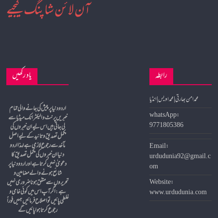
آن لائن شاپنگ کیجیے
رابطہ
یاد رکھیں
محمد امن بھارتی | محمد اویس | انڈیا
whatsApp:
خبریں پرنٹ و الیکٹرانک میڈیا سے
9771805386
لی جاتی ہیں اس لیے ان خبروں کی
مکمل تصدیق و تائید کے لیے اصل
مآخد سے رجوع لازمی ہے لہذا اردو
Email:
دنیا ان خبروں کی مکمل تصدیق کا
urdudunia92@gmail.c
دعویٰ نہیں کرتا ہے اور اردو دنیا پر
om
شائع ہونے والے مضامین و
Website:
تحریروں سے متفق ہونا ضروری نہیں
ہے
:
اگر آپ اس میں کوئی خامی و
www.urdudunia.com
غلطی پائیں تو اصلاح فرمائیں ہمیں فوراً