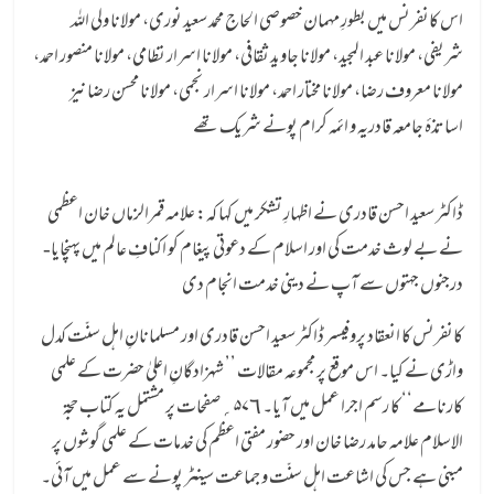
اس کانفرنس میں بطورِ مہمان خصوصی الحاج محمد سعید نوری، مولانا ولی اللہ
شریفی، مولانا عبد المجید، مولانا جاوید ثقافی، مولانا اسرار نظامی، مولانا منصور احمد،
مولانا معروف رضا، مولانا مختار احمد، مولانا اسرار نجمی، مولانا محسن رضا نیز
اساتذۂ جامعہ قادریہ و ائمہ کرام پونے شریک تھے
ڈاکٹر سعید احسن قادری نے اظہارِ تشکر میں کہا کہ: علامہ قمرالزماں خان اعظمی
نے بے لوث خدمت کی اور اسلام کے دعوتی پیغام کو اکنافِ عالم میں پہنچایا-
درجنوں جہتوں سے آپ نے دینی خدمت انجام دی
کانفرنس کا انعقاد پروفیسر ڈاکٹر سعید احسن قادری اور مسلمانانِ اہل سنّت کدل
واڑی نے کیا۔ اس موقع پر مجموعہ مقالات ’’ شہزادگانِ اعلیٰ حضرت کے علمی
کارنامے‘‘ کا رسم اجرا عمل میں آیا۔ ۵۷٦؍صفحات پر مشتمل یہ کتاب حجۃ
الاسلام علامہ حامد رضا خان اور حضور مفتی اعظم کی خدمات کے علمی گوشوں پر
مبنی ہے جس کی اشاعت اہل سنّت و جماعت سینٹر پونے سے عمل میں آئی۔