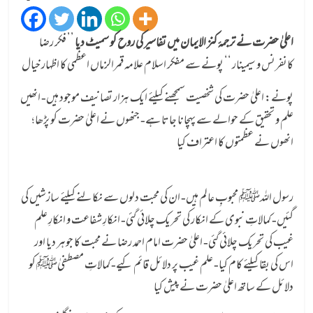
اعلیٰ حضرت نے ترجمۂ کنز الایمان میں تفاسیر کی روح کو سمیٹ دیا
’’ فکر رضا
کانفرنس و سیمینار ‘‘ پونے سے مفکر اسلام علامہ قمرالزماں اعظمی کا اظہار خیال
پونے: اعلیٰ حضرت کی شخصیت سمجھنے کیلئے ایک ہزار تصانیف موجود ہیں- انھیں
علم و تحقیق کے حوالے سے پہچانا جاتا ہے- جنھوں نے اعلیٰ حضرت کو پڑھا؛
انھوں نے عظمتوں کا اعتراف کیا
رسول اللہﷺ محبوبِ عالم ہیں- ان کی محبت دلوں سے نکالنے کیلئے سازشیں کی
گئیں- کمالاتِ نبوی کے انکار کی تحریک چلائی گئی- انکارِ شفاعت و انکارِ علم
غیب کی تحریک چلائی گئی- اعلیٰ حضرت امام احمد رضا نے محبت کا جوہر دیا اور
اس کی بقا کیلئے کام کیا- علم غیب پر دلائل قائم کیے- کمالاتِ مصطفیٰﷺ کو
دلائل کے ساتھ اعلیٰ حضرت نے پیش کیا