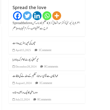
Spread the love
Spread the loveالکریم یونیورسٹی ڈاکٹر احمد اشفاق کریم کا عظیم کارنامہ جس
طرح سے تکشیلا طب، وکرم شیلا جادو (علم
بچوں کی تین بہترین عادات
1 Comment
April 15, 2025
سچر کمیٹی رپورٹ کا محرک جاتا رہا
0 Comments
December 28, 2024
محمد فرقان سے قومی اساتذہ تنظیم کے وفد نے کی ملاقات
1 Comment
August 1, 2024
دور ماضی کا ایک درخشندہ ستارہ
0 Comments
July 22, 2024