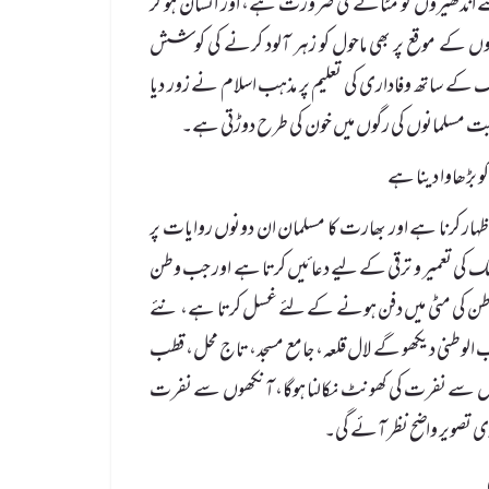
لئے اندھیروں کو مٹانے کی ضرورت ہے، اور انسان ہو کر
وں کے موقع پر بھی ماحول کو زہر آلود کرنے کی کوشش
ک کے ساتھ وفاداری کی تعلیم پر مذہب اسلام نے زور دیا
حبت مسلمانوں کی رگوں میں خون کی طرح دوڑتی ہے۔
کو بڑھاوا دینا ہے
ظہار کرنا ہے اور بھارت کا مسلمان ان دونوں روایات پر
 ملک کی تعمیر و ترقی کے لیے دعائیں کرتا ہے اور جب وطن
 وطن کی مٹی میں دفن ہونے کے لئے غسل کرتا ہے، نئے
ب الوطنی دیکھو گے لال قلعہ، جامع مسجد، تاج محل، قطب
نوں سے نفرت کی کھونٹ نکالنا ہوگا، آنکھوں سے نفرت
ری تصویر واضح نظر آئے گی۔