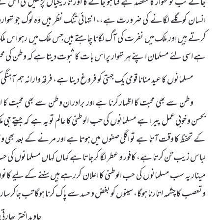
جائے تب تو تہوار کا مقصد ہے فنا ہو جائے گا اور تاریکیاں پڑھیں گی اس 
انسان کو گلے لگانے کی ضرورت ہے،، انتہائی تنگ نظر ہیں وہ لوگ جو تہوار
کرتے ہیں اور ملک میں نفرت کی آگ لگانا چاہتے ہیں جس ملک میں رہو اس مل
ہے اسی لئے مسلمان اپنے ہر تہوار پراس بات کا ثبوت دیتا ہے کہ وطن کی م
مسلمانوں کا عید منانا قومی یک جہتی کو فروغ دینا ہے، فرقہ وارانہ ہم آہنگی 
وطن سے بھی محبت کا اظہار کرنا ہے اور برادران وطن سے بھی محبت کا ا
بحسن و خوبی عمل پیرا ہے مسلمانوں کی حب الوطنی کا عالم تو یہ ہے کہ جیتے جی
کے تحفظ کا وقت آتا ہے تو اگلی صفوں میں ہوتا ہے اور مرنے کے بعد بھی
لباس زیب تن کرتا ہے، کافور و عطر لگا کر جاتا ہے کہاں کہاں مسلمانوں کی ح
مینار یہ سب مسلمانوں کی حب الوطنی کا اعلان کررہے ہیں سننے کے لیے کا
و تعصب کا چشمہ اتارنا ہوگا، سینوں کو بغض و حسد سے پاک کرنا ہوگا تب جاکر سا
جاوید اختر بھارتی