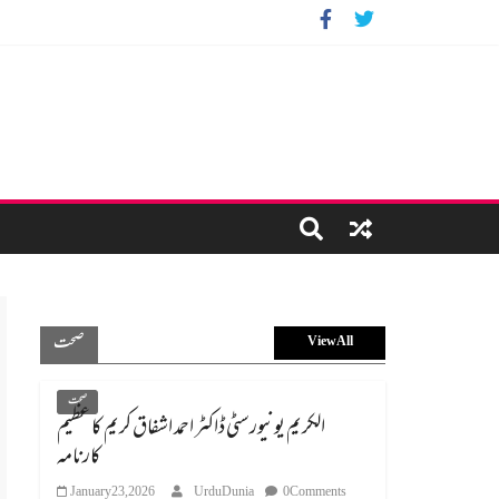
صحت
View All
صحت
الکریم یونیورسٹی ڈاکٹر احمد اشفاق کریم کا عظیم
کارنامہ
January 23, 2026
UrduDunia
0 Comments