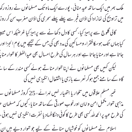
ملک بھر میں ایک ساتھ عید منائی، پورے ایک ماہ تک مسلمانوں نے روزہ رکھا، ذ
میں تراویح کی نماز ادا کی اذان فجر سے پہلے پہلے سحری کی اذان مغرب سن کر روزہ 
گالی گلوج سے پرہیز کیا، کسی کا دل دکھانے سے پرہیز کیا غرضیکہ اس م
کیا جہاں تک ہوسکا فقراء ومساکین کی مدد بھی کی جس کے نتیجے میں یوم الجزا اور
جاتا ہے اور منایا جاتا ہے اور ہر سال کی طرح امسال بھی عیدالفطر کا تہوار منایا
لیکن کہیں بھی مسلمانوں نے اپنا تہوار مناتے ہوئے کسی مندر کے سام
گاہ کے سامنے جمع ہوکر نعرے بازی یا اشتعال انگیزی نہیں کی
غیر مسلم علاقوں میں تلوار یا ہ
مذہبی تہوار مکمل امن و امان اور خوب صورتی کےساتھ منایا، کیوں کہ مسلمان عی
کی طرح عید پر الحمدللہ کسی بھی طرح کا کوئی دنگا فساد یا نفرت انگیزی نہیں ہوئی،
اسلام نے مسلمانوں کو خوشیاں منانے کے لیے جو تہوار دیے ہیں ان 