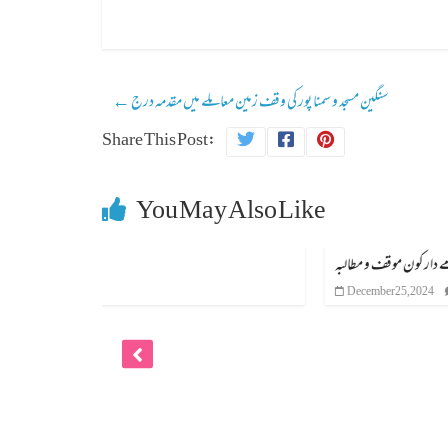
سنگین مسجد و سمنا پور کی وقف زمین معاملے میں مقدمہ درج
←
Share This Post:
You May Also Like
قتل کا ذمے دار کون موقف و مطالبہ
December 25, 2024
0