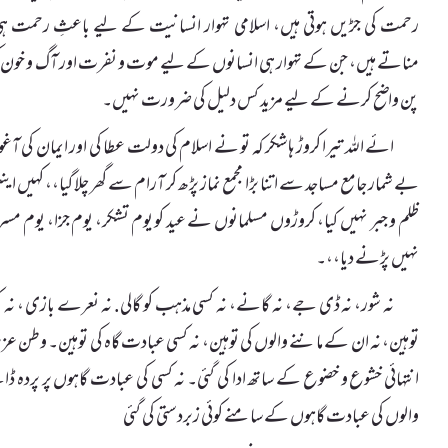
رحمت کی جڑیں ہوتی ہیں، اسلامی تہوار انسانیت کے لیے باعثِ رحمت ہی
مناتے ہیں، جن کے تہوار ہی انسانوں کے لیے موت و نفرت اور آگ و خون کی
پن واضح کرنے کے لیے مزید کس دلیل کی ضرورت نہیں۔
ائے اللہ تیرا کروڑ ہا شکر کہ تو نے اسلام کی دولت عطا کی اور ایمان کی ا
بے شمار جامع مساجد سے اتنا بڑا مجمع نماز پڑھ کر آرام سے گھر چلا گیا،، کہیں ا
ظلم و جبر نہیں کیا، کروڑوں مسلمانوں نے عید کو یوم تشکر، یوم جزا، یوم مسرت
نہیں پڑنے دیا،،۔
نہ شور، نہ ڈی جے، نہ گانے، نہ کسی مذہب کو گالی. نہ نعرے بازی ، نہ کسی
توہین، نہ ان کے ماننے والوں کی توہین، نہ کسی عبادت گاہ کی توہین۔ وطن عز
انتہائی خشوع و خضوع کے ساتھ ادا کی گئی۔ نہ کسی کی عبادت گاہوں پر پردہ 
والوں کی عبادت گاہوں کے سامنے کوئی زبردستی کی گئی