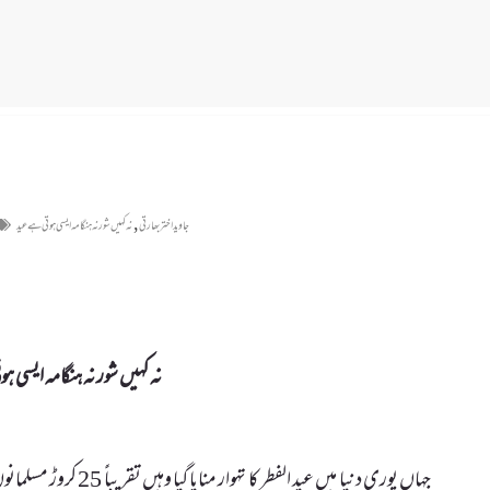
,
جاوید اختر بھارتی
نہ کہیں شور نہ ہنگامہ ایسی ہوتی ہے عید
نہ کہیں شور نہ ہنگامہ ایسی ہ
جہاں پوری دنیا میں عید ا