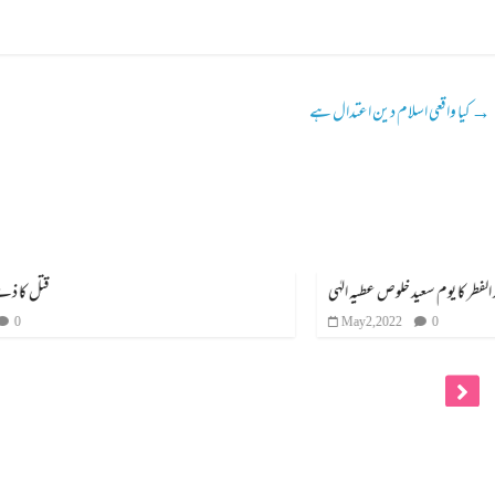
→
کیا واقعی اسلام دین اعتدال ہے
عید الفطر کا یوم سعید خلوص عطیہ الہٰی
May 2, 2022
0