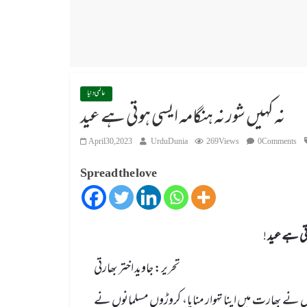
عالمی دنیا
نہ کہیں شور نہ ہنگامہ ایسی ہوتی ہے عید
April 30, 2023
UrduDunia
269 Views
0 Comments
Spread the love
وتی ہے عید
!
تحریر: جاوید اختر بھارتی
لفطر کا تہوار منایا گیا وہیں تقریباًً 25 کروڑ مسلمانوں نے بھارت میں اپنا تہوار منایا، کروڑوں مسلمانوں نے