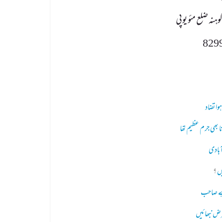
ہنہ ضلع مئو یو پی
بھی جرم عظیم تھا
آبادی
ں
 ہے صاحب
ض نبھائیں