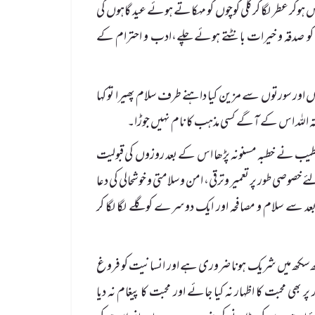
وکر عطر لگا کر گلی کوچوں کو مہکاتے ہوئے عید گاہوں کی
 کو صدقہ و خیرات بانٹتے ہوئے چلے،ادب و احترام کے
آیتوں اور سورتوں سے مزین کیا داہنے طرف سلام پھیرا تو کہا
رحمتہ اللہ اس کے آگے کسی مذہب کا نام نہیں جوڑا۔
و خطیب نے خطبہ مسنونہ پڑھا اس کے بعد روزوں کی قبولیت
خصوصی طور پر تعمیر وترقی، امن و سلامتی و خوشحالی کی دعا
بعد سے سلام و مصافحہ اور ایک دوسرے کو گلے لگا لگا کر
 دکھ سکھ میں شریک ہونا ضروری ہے اور انسانیت کو فروغ
بھی محبت کا اظہار نہ کیا جائے اور محبت کا پیغام نہ دیا