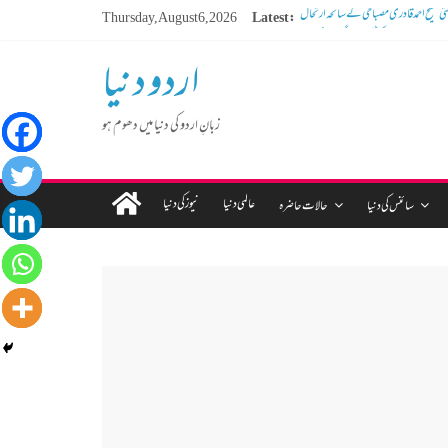
Thursday, August 6, 2026
Latest:
ڈیجیٹل دور کا گمشدہ نوجوان
مہنگائی کا بوجھ پس رہا ہے مڈل کلاس انسان
اردو دنیا
کم عمر لڑکوں میں بڑھتی ہوئی نشے کی لت
 سوسالہ پرانے قبرستان پر انتظامیہ نے چلا دیا
بلڈوزر
زبانِ اردو کی دنیا میں دھوم ہو
عالمی دنیا
نیوز کی دنیا
سائنس کی دنیا
حالات حاضرہ