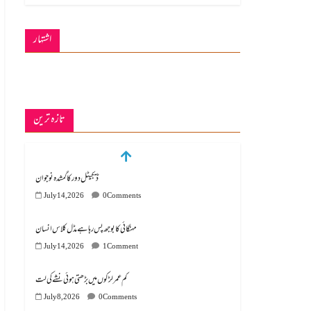
اشتہار
تازہ ترین
ڈیجیٹل دور کا گمشدہ نوجوان
July 14, 2026
0 Comments
مہنگائی کا بوجھ پس رہا ہے مڈل کلاس انسان
July 14, 2026
1 Comment
کم عمر لڑکوں میں بڑھتی ہوئی نشے کی لت
July 8, 2026
0 Comments