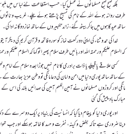
بلکہ صبح صبح مسلمانوں نے غسل کیا، حسب استطاعت نئے لباس میں ملبوس ہ
طرف روانہ ہوئے اللہ کے نام کی تسبیح پڑھتے ہوئے چلے، غریب و ناتواں
ساتھ عید گاہوں میں جاکر بیٹھ گئے، زائد تکبیروں کے ساتھ نماز دوگانہ ادا کی۔
خدا کی حمد و ثناء کی اپنی دورکعت نماز کو سورہ فاتحہ و قرآن کریم کی دیگر 
کہ السلام علیکم ورحمتہ اللہ اور بائیں طرف سلام پھیرا تو کہا کہ السلام علیکم و
کسی علاقے یا قبیلے یا ذات برادری کا نام نہیں جوڑا بعدہ سلام کے امام 
کے ساتھ ساتھ پوری دنیا میں امن و امان کی دعا مانگی تو وطن عزیز بھارت کے لئے 
مانگی اور کروڑوں مسلمانوں نے آمین اللہم آمین کی صدائیں بلند کی اس کے 
مبارک باد پیش کی گئی
اور پوری دنیا کو پیغام دیا گیا کہ انسانیت کی بنیاد پر ایک دوسرے کے
دینا ضروری ہے تاکہ بغض و کینہ، نفرت و حسد کا خاتمہ ہوسکے اور جب تہوار پر 