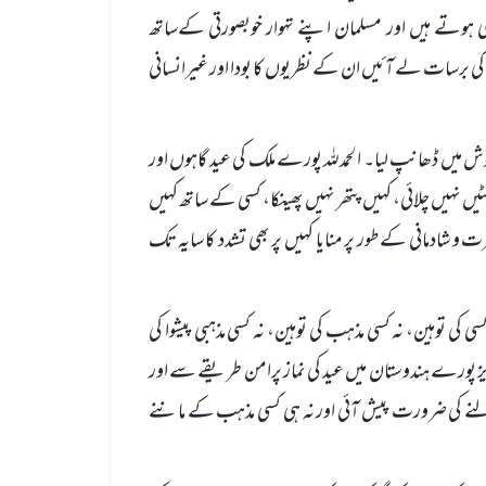
 ہوتے ہیں اور مسلمان اپنے تہوار خوبصورتی کےساتھ
 برسات لے آئیں ان کے نظریوں کا بودا اور غیرانسانی
ٓغوش میں ڈھانپ لیا۔ الحمدللہ پورے ملک کی عید گاہوں اور
ینٹیں نہیں چلائی، کہیں پتھر نہیں پھینکا، کسی کے ساتھ کہیں
 و شادمانی کے طور پر منایا کہیں پر بھی تشدد کا سایہ تک
 کی توہین، نہ کسی مذہب کی توہین، نہ کسی مذہبی پیشوا کی
یز پورے ہندوستان میں عید کی نماز پرامن طریقے سے اور
ڈالنے کی ضرورت پیش آئی اور نہ ہی کسی مذہب کے ماننے