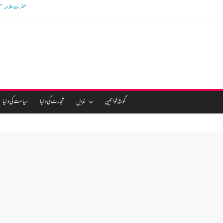
گوشالہ کی زمین بتا کر
گوشۂ خواتین
تجارت کی دنیا
سیاست کی دنیا
غزل