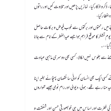
کر و اذکار کیا، نمازیں پڑھیں اور تلاوت کیں اور راتوں
افطار کیا،
ہینے میں رحمتوں اور برکتوں سے خوب فیوض و برکات حاصل
 یوم تشکر کا موقع فراہم ہوا جسے عیدالفطر کے نام سے جانا
 گیا،،۔
نے سے جلوس نہیں نکالا، کسی بھی دوسری مذہبی عبادت
تھیار نہیں لہرائے، 25 کروڑ مسلمانوں نے کسی ایک بھی انسان کو ادنٰی سا نقصان پہنچائے بغیر اپنا
د منا رہے تھے، ہولی، دیوالی اور رام نومی جیسے تہواروں
کی فطرت اور اساس میں ہی خوبصورتی حسن اور شفقت و