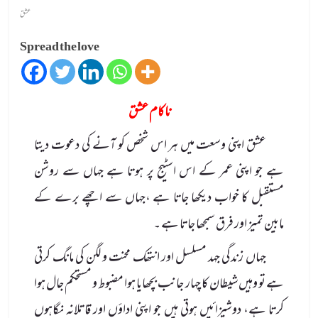
عشق
Spread the love
ناکام عشق
عشق اپنی وسعت میں ہر اس شخص کو آنے کی دعوت دیتا
ہے جو اپنی عمر کے اس اسٹیج پر ہوتا ہے جہاں سے روشن
مستقبل کا خواب دیکھا جاتا ہے ،جہاں سے اچھے برے کے
مابین تمیز اور فرق سمجھا جاتا ہے ۔
جہاں زندگی جہد مسلسل اور انتھک محنت و لگن کی مانگ کرتی
ہے تو وہیں شیطان کا چہار جانب بچھایا ہوا مضبوط و مستحکم جال ہوا
کرتا ہے، دوشیزائیں ہوتی ہیں جو اپنی اداؤں اور قاتلانہ نگاہوں