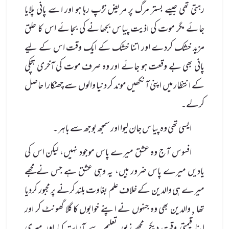
رہتی تھی جیسے بستر مرگ پر مریض تڑپ رہا ہو اور اسے پانی پلایا
جائے مگر موت کی اذیت پیاس بجھانے کی بجائے اس کا حلق
مزید خشک کردے اور اتنا خشک کے ایک وقت اس کے لیے
پانی بھی بے وقعت ہو جائے اور وہ صرف موت کی آخری ہچکی
کے انتظار میں اپنی آنکھیں موند کر دنیا والوں سے چھٹکارا حاصل
کرلے۔
ایسی تھی وہ پیاس جان لیوا اور سمجھ بوجھ سے باہر ۔
افسوس آج وہ عشق میرے پاس موجود نہیں، لیکن اس کی
یادیں میرے پاس ضرور ہیں، یہ وہی عشق ہے جس نے مجھے
میرے ہی والدین کے خلاف علم بغاوت بلند کرنے پر مجبور کردیا
تھا , والدین بھی وہ جنہوں نے اپنے خوابوں کا گلا گھونٹ کر اور