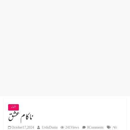
افسانہ
ناکام عشق
ناکام
0 Comments
241 Views
UrduDunia
October 17, 2024