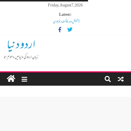
Friday, August 7, 2026
Latest:
ڈیجیٹل دور کا گمشدہ نوجوان
مہنگائی کا بوجھ پس رہا ہے مڈل کلاس انسان
کم عمر لڑکوں میں بڑھتی ہوئی نشے کی لت
اردو دنیا
گوشالہ کی زمین بتا کر سوسالہ پرانے قبرستان پر انتظامیہ نے چلا دیا
بلڈوزر
زبانِ اردو کی دنیا میں دھوم ہو