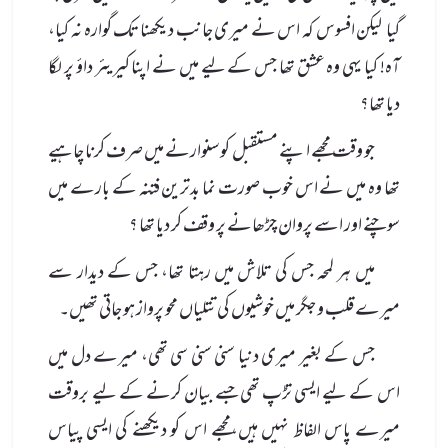
گیا ـ لیکن افسوس کہ اس نے میری جانب دیکھنا تک گوارہ نہ کیا،
آہ! کیا یہی وہ عشق تھا جس کے لیے میں نے اپنا کیریئر داؤ پر لگا
دیا تھا؟
جو وقت مجھے اپنے مستقبل کو سنوارنے میں صرف کرنا چاہیے
تھا وہ میں نے اس خوب صورت نما بدترین فتنہ کے بارے میں
سوچنے اور اسے پروان چڑھانے پر وقف کر دیا تھا ؟
میں ہر لمحہ جس کی تلاش میں رہتا تھا، جس کے دیدار سے
میرے قلب و جگر میں خوشیوں کی تتلیاں محو پرواز ہو جاتی تھیں۔
جس کے بغیر میری دنیا سنی سنی سی تھی، میرے دل میں
اس کے لیے ایسی تڑپ تھی جسے بیان کرنے کے لیے بروقت
میرے پاس الفاظ نہیں ہیں،مجھے اس کو دیکھنے کی ایسی پیاس