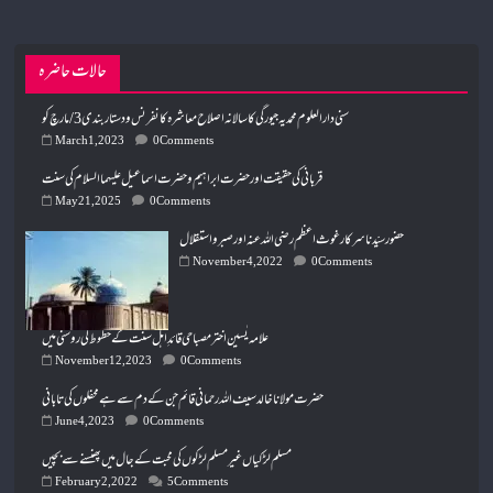
حالات حاضرہ
سنی دارالعلوم محمدیہ جیورگی کا سالانہ اصلاح معاشرہ کانفرنس و دستار بندی 3/ مارچ کو
March 1, 2023
0 Comments
قربانی کی حقیقت اور حضرت ابراہیم و حضرت اسماعیل علیہما السلام کی سنت
May 21, 2025
0 Comments
حضور سیّدنا سرکار غوث اعظم رضی اللہ عنہ اور صبر و استقلال
November 4, 2022
0 Comments
علامہ یٰسین اختر مصباحی قائدِ اہل سنت کے خطوط کی روشنی میں
November 12, 2023
0 Comments
حضرت مولانا خالد سیف اللہ رحمانی قائم جن کے دم سے ہے محفلوں کی تابانی
June 4, 2023
0 Comments
مسلم لڑکیاں غیرمسلم لڑکوں کی محبت کے جال میں پھنسنے سے بچیں
February 2, 2022
5 Comments