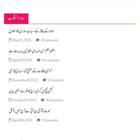
ہمارا انتخاب
اولاد کے بگاڑ کے اسباب اور ان کا اصلاح
May 21, 2025
0 Comments
اطلبو العلم من المہد الی اللحد کیا یہ حدیث ہے
April 26, 2024
0 Comments
آدھی ملاقات کے مفتی ثناء الہدیٰ قاسمی
November 9, 2022
1 Comment
کشن گنج میں گری راج کا نفرت انگیز بیان
October 24, 2024
0 Comments
موت تو آنی ہی آنی ہے آج نہیں تو کل
April 26, 2024
1 Comment