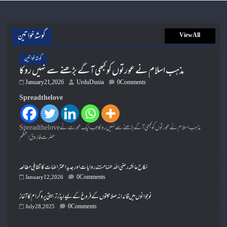
گوشۂ خواتین
View All
گوشۂ خواتین
مذہب اسلام نے عورتوں کو کبھی آگے بڑھنے سے نہیں روکا
January 21, 2026
UrduDunia
0 Comments
Spread the love
Spread the loveمذہب اسلام نے عورتوں کو کبھی آگے بڑھنے سے نہیں روکا جب ایک عورت نے
حضرت فاروق اعظم
نکاح عائشہ رضی اللہ عنہا مستند روایات اور جدید اعتراضات کا تقابلی مطالعہ
0 Comments
January 12, 2026
نوجوانوں میں قائدانہ صلاحیتوں کے فروغ کے لیے لیڈر تربیتی پروگرام کا آغاز
0 Comments
July 28, 2025