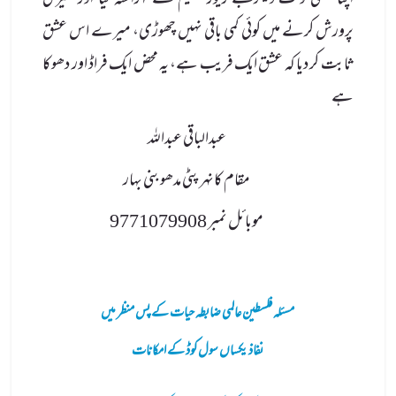
اپنا قیمتی وقت دیکر مجھے زیور تعلیم سے آراستہ کیا اور میری
پرورش کرنے میں کوئی کمی باقی نہیں چھوڑی، میرے اس عشق
ثابت کر دیا کہ عشق ایک فریب ہے، یہ محض ایک فراڈ اور دھوکا
ہے
عبدالباقی عبداللہ
مقام کانہر پٹی مدھوبنی بہار
موبائل نمبر 9771079908
مسئلہ فلسطین عالمی ضابطہ حیات کے پس منظر میں
نفاذ یکساں سول کوڈ کے امکانات