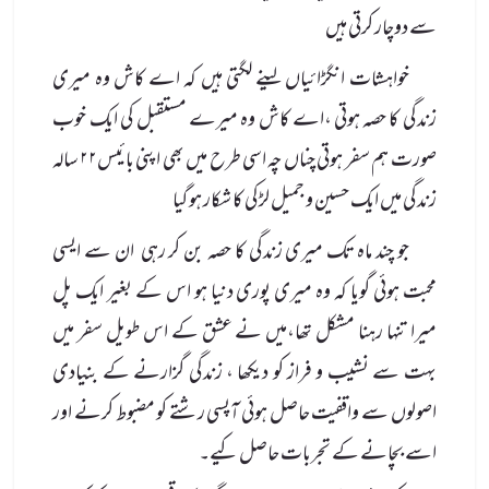
سے دوچار کرتی ہیں
خواہشات انگڑائیاں لینے لگتی ہیں کہ اے کاش وہ میری
زندگی کا حصہ ہوتی ،اے کاش وہ میرے مستقبل کی ایک خوب
صورت ہم سفر ہوتی چناں چہ اسی طرح میں بھی اپنی بائیس۲۲ سالہ
زندگی میں ایک حسین و جمیل لڑکی کا شکار ہو گیا
جو چند ماہ تک میری زندگی کا حصہ بن کر رہی ان سے ایسی
محبت ہوئی گویا کہ وہ میری پوری دنیا ہو اس کے بغیر ایک پل
میرا تنہا رہنا مشکل تھا،میں نے عشق کے اس طویل سفر میں
بہت سے نشیب و فراز کو دیکھا ، زندگی گزارنے کے بنیادی
اصولوں سے واقفیت حاصل ہوئی آپسی رشتے کو مضبوط کرنے اور
اسے بچانے کے تجربات حاصل کیے۔