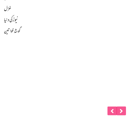
غزل
نیوز کی دنیا
گوشۂ خواتین