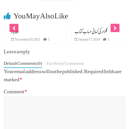
You May Also Like
گلزار کی کہانی حساب کتاب
دغا باز
November 19, 2021
1
January 17, 2024
1
Leave a reply
Default Comments (0)
Facebook Comments
Your email address will not be published.
Required fields are
marked
*
Comment
*