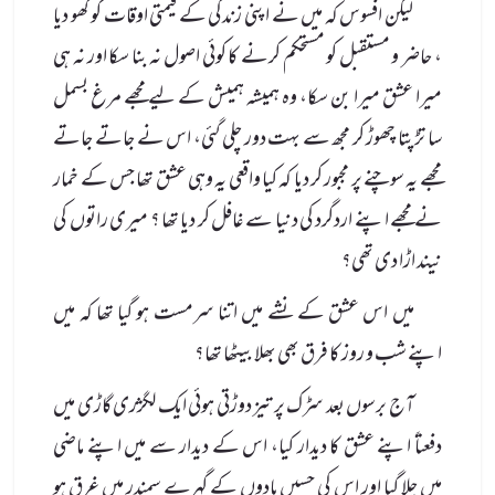
لیکن افسوس کہ میں نے اپنی زندگی کے قیمتی اوقات کو کھو دیا
، حاضر و مستقبل کو مستحکم کرنے کا کوئی اصول نہ بنا سکا اور نہ ہی
میرا عشق میرا بن سکا، وہ ہمیشہ ہمیش کے لیے مجھے مرغ بسمل
سا تڑپتا چھوڑ کر مجھ سے بہت دور چلی گئی، اس نے جاتے جاتے
مجھے یہ سوچنے پر مجبور کر دیا کہ کیا واقعی یہ وہی عشق تھا جس کے خمار
نے مجھے اپنے اردگرد کی دنیا سے غافل کر دیا تھا ؟ میری راتوں کی
نیند اڑا دی تھی؟
میں اس عشق کے نشے میں اتنا سرمست ہو گیا تھا کہ میں
اپنے شب و روز کا فرق بھی بھلا بیٹھا تھا؟
آج برسوں بعد سڑک پر تیز دوڑتی ہوئی ایک لگژری گاڑی میں
دفعتاً اپنے عشق کا دیدار کیا، اس کے دیدار سے میں اپنے ماضی
میں چلا گیا اور اس کی حسیں یادوں کے گہرے سمندر میں غرق ہو