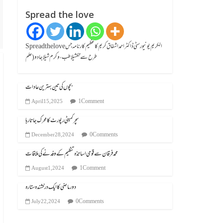
Spread the love
Spread the loveالکریم یونیورسٹی ڈاکٹر احمد اشفاق کریم کا عظیم کارنامہ جس
طرح سے تکشیلا طب، وکرم شیلا جادو (علم
بچوں کی تین بہترین عادات
1 Comment
April 15, 2025
سچر کمیٹی رپورٹ کا محرک جاتا رہا
0 Comments
December 28, 2024
محمد فرقان سے قومی اساتذہ تنظیم کے وفد نے کی ملاقات
1 Comment
August 1, 2024
دور ماضی کا ایک درخشندہ ستارہ
0 Comments
July 22, 2024