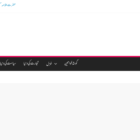
گوشالہ کی زمین بتا ک
گوشۂ خواتین
تجارت کی دنیا
سیاست کی دنیا
غزل