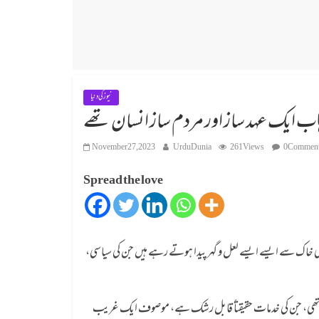
نیوز کی دنیا
ہاب ایک عہد ساز اور مردم ساز انسان تھے
November 27, 2023
UrduDunia
261 Views
0 Commen
Spread the love
ی خاک سے ایسے ایسے لعل و گہر پیدا ہوتے رہے ہیں جن کی سیاسی،
 کی تھی، جن کی خدمات حقیقتاً قابل رشک ہے، موصوف ایک غریب