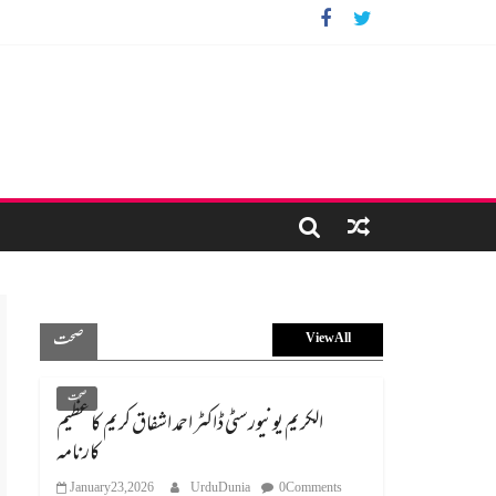
صحت
View All
صحت
الکریم یونیورسٹی ڈاکٹر احمد اشفاق کریم کا عظیم
کارنامہ
January 23, 2026
UrduDunia
0 Comments