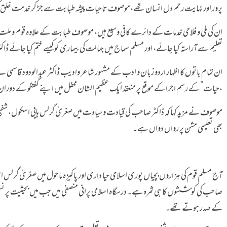
پرور اور نہایت رحم دل انسان تھے،موصوف تاحیات پیشہ طبابت سے جڑ کر خدمت خل
ان کی ملی و فلاحی خدمات کے دائرے کافی وسیع ہیں، موصوف طبابت کے علاوہ قوم و ملت
تعلیم سے آراستہ کیا جائے، اور مسلم سماج میں جہالت کی بیماری کو کیسے ختم کیا جائے ڈ
ان تمام باتوں کا اظہار اردو زبان و ادب کے مشہور شاعر وادیب ڈاکٹر عبدالودود قاسمی 
حیات” کے رسم اجرا کے موقع پر منعقد ایک عظیم الشان محفل میں اپنے گفتگو کے دوران کہی،
موصوف نے مزید کہا کہ ڈاکٹر صاحب کی قیادت و سیادت میں صغریٰ گرلس ہایی اسکول، شفیع 
بھی تعلیمی مشن پر رواں دواں ہے۔
آج مسلم قوم کی ہزاروں بچیاں پوری اسلامی حیا داری اور پاکیزہ ماحول میں صغریٰ گرلس اسکو
صاحب کی کوششوں کا ہی ثمرہ ہے۔ درسگاہ اسلامی پرانی منصفی میں جب میں بحیثیت پر نسپ
کے صدر ہوتے تھے۔