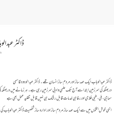
ڈاکٹر عبدالو
ts
ڈاکٹر عبدالوہاب ایک عہد ساز اور مردم ساز انسان تھے ۔ ڈاکٹر عبد الودود قاسمی
دربھنگہ کی سرزمین ابتدا سے آج تک علمی وادبی سرزمین رہی ہے۔ ہر زمانے میں دربھنگہ ک
سماجی، ملی، طبی فلاحی اور رفاہی خدمات قابل رشک ہی نہیں قابل تقلید عمل بھی ہے
انہی خوش بختوں میں سے ایک عہد ساز مردم ساز اور ادارہ ساز شخصیت ڈاکٹر عبدالوہاب