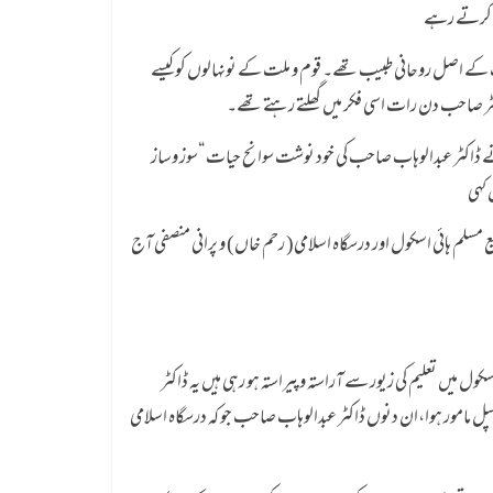
ق کرتے رہے
 کے اصل روحانی طبیب تھے۔ قوم و ملت کے نونہالوں کو کیسے
اکٹر صاحب دن رات اسی فکر میں گھلتے رہتے تھے۔
نے ڈاکٹر عبدالوہاب صاحب کی خود نوشت سوانح حیات “سوز وساز
مسلم ہائی اسکول اور درسگاہ اسلامی( رحم خاں) و پرانی منصفی آج
ل میں تعلیم کی زیور سے آراستہ وپیراستہ ہو رہی ہیں یہ ڈاکٹر
ل مامور ہوا،ان دنوں ڈاکٹر عبدالوہاب صاحب جو کہ درسگاہ اسلامی