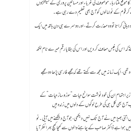
ا موقع ملتا رہا۔ موصوف کی غرباء اور مساکین پروری کے سینکڑوں
 کر قوم کے نونہالوں کو آج بھی تعلیم دے رہی ہے۔
 یاد دہانی کراتا تو وہ معذرت کرتے، اور دوسرے ہی دن ہاتھ میں ایک
ھتے کہ اس کی فیس معاف کر دیں اور اس کی بقایا رقم میرے نام لکھ
ایک زمانہ میں مجھ سے کہتے تھے کہ مجھے فارسی پڑھا دو، مجھے
ے زیر اہتمام ان کی خود نوشت سوانح حیات “سوز وساز حیات” کے
صاحب آج بھی کل ہی کی طرح لوگوں کے دلوں میں زندہ ہیں
ں اتنی بھیڑ میں نے آج تک نہیں دیکھی، جو آج دیکھنے میں آیی ۔نو
ہیں ہوا ہے ڈاکٹر صاحب کے چاہنے والوں سے کھچا کھچ بھرا نظر آیا