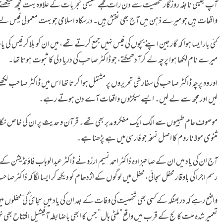
آپ جیسی نابغہ روزگار شخصیت سے دن رات مجھے تعلیمی تجربات کے علاوہ بہت کچھ سیکھنے ک
واقعات ہیں جو میرے ذہن میں آج بھی نقش ہیں۔ درسگاہ اسلامی جو بہت معمولی فیس لے
کئی بار ایسا ہوا کہ گارجین اپنے بچوں کی فیس نہیں جمع کرتے تھے، میں ان کو بلا کر فیس کی
میرے نام لکھا ہوا پرچہ لے کرآدھمکتے، جو ڈاکٹر صاحب کی دریا دلی کا ثبوت ہوتا تھا۔
اور وہ پرچہ ڈاکٹر صاحب کی سفارشی تحریروں پر مشتمل ہوا کرتا تھا اس میں ڈاکٹر صاحب لک
لیں اور مجھ سے لے لیں۔ ایسے سیکڑوں واقعات آے دن ہوتے رہے۔
موصوف عام طبیبوں سے الگ ایک مفکرو مدبر بھی تھے۔قرآن و حدیث پر ان کی خاص نگاہ تھی، 
مثنوی مولانا روم کا اصل نسخہ جو فارسی میں ہے پڑھنا ہے۔
آج ان کی یاد میں ان کے صاحبزادہ ڈاکٹر احمد نسیم ارزو نے ڈاکٹر عبدالوہاب فاؤنڈیشن ک
رسم اجرا کی باوقار محفل سجائی، محفل میں لوگوں کے اژدھام کو دیکھ کر ایسا لگا کہ ڈاکٹر 
واضح رہے کہ دربھنگہ کے کسی بھی شخصیت کی وفات کے بعد ان کی یاد میں سجائ گی ٔمحفلوں می
تعمیر شدہ ملت کالج کے قرب میں واقع”ملٹی ہال” جس کا ابھی باضابطہ آفیشیل افتتاح بھی ن