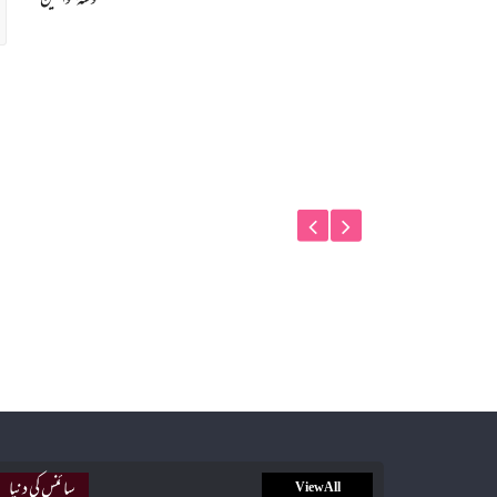
گوشۂ خواتین
سائنس کی دنیا
View All