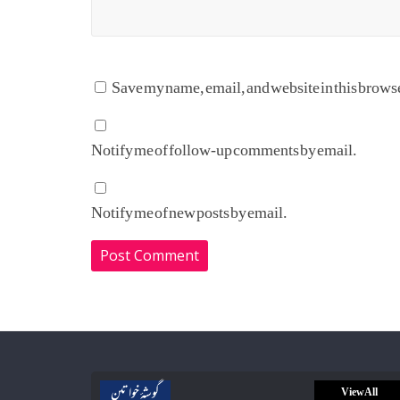
Save my name, email, and website in this browse
Notify me of follow-up comments by email.
Notify me of new posts by email.
گوشۂ خواتین
View All