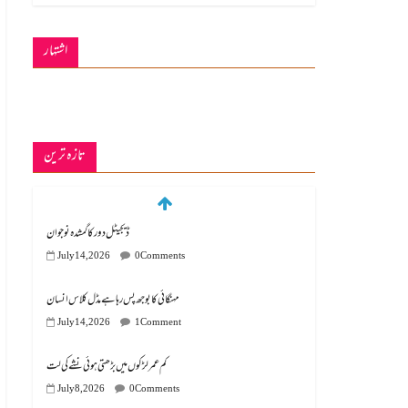
اشتہار
تازہ ترین
ڈیجیٹل دور کا گمشدہ نوجوان
July 14, 2026
0 Comments
مہنگائی کا بوجھ پس رہا ہے مڈل کلاس انسان
July 14, 2026
1 Comment
کم عمر لڑکوں میں بڑھتی ہوئی نشے کی لت
July 8, 2026
0 Comments