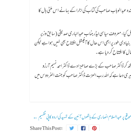
بندہ عبدالوہاب صاحب کی کتاب کی اجرا کے بہانے اس ملٹی ہال کا
محل کیا، معروف سیاسی لیڈر جناب عبدالباری صدیقی (سابق وزیر
نیادی طور پر ابھی اس ھال کا آفیشل افتتاح بھی نہیں ہوا ہے لیکن
ل کا افتتاح کر دیا ہے۔
دیکھ کر ڈاکٹر صاحب کے بڑے صاحبزادے ڈاکٹر احمد نسیم آرزو
میری دعا ہے کہ اللہ رب العزت ڈاکٹر صاحب کو جنت الفردوس میں
موقع پر عبدالسلام انصاری کے ہاتھوں آئین کے تمہید کی اردو کاپی تقسیم
←
Share This Post: