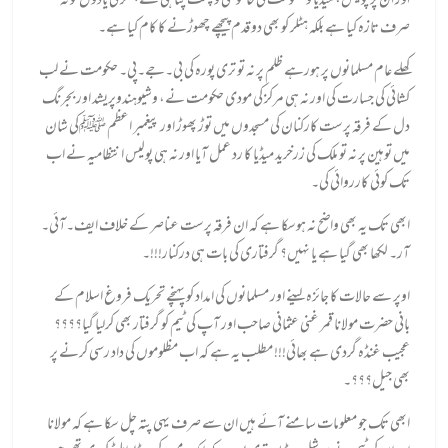
اور ان پر پولیس، میڈیا و حکومت کی خاموشی و پشت پناہی نے ہٹلر کی یادوں کو نہ
صرف تازہ کیا ہے بلکہ ہٹلر کو بھی دو قدم پیچھے چھوڑنے کا کام کیا ہے۔
کھلے عام مسلمانوں پر ہورہے ظلم پر نہ تو تری پورہ کی بی۔جے۔پی۔ حکومت نے لب
کشائی کی جسارت کی اور نہ ہی مرکز کی مودی حکومت نے، وشیوہندوپریشد اور بجرنگ
دل کے فرقہ پرست کارکنان کی مسجدوں میں توڑ پھوڑ اور پیغمبر اعظم ﷺکی شان
میں توہین پر نہ تو ملک کی زرخرید میڈیا کا رد عمل آیا اور نہ ہی پولیس انتظامیہ نے اب
تک کوئی کارروائی کی۔
ابھی تک یہ بھی واضح نہ ہوسکا ہے کہ ان فرقہ پرست عناصر کے خلاف ایف۔آئی۔
آر۔ لکھا بھی گیا ہے یا نہیں؟ گرفتاری کی بات ہی درکنار!!!۔
اوپر سے حالات کا جائزہ لینے اور مسلمانوں کی امداد کو پہنچے تحریک فروغ اسلام کے
بانی حضرت مولانا قمر غنی عثمانی صاحب اور آپ کی ٹیم کو گرفتار بھی کرلیا گیا؟؟؟؟
عجیب غنڈہ گردی ہے بھائی!!! مطلب یہ ہے کہ اب مظلوموں کی داد رسی کرنے پر
بھی جیل؟؟؟۔
ابھی تک جو معلومات سامنے آئے ہیں ان سے صرف یہی پتہ چل سکا ہے کہ مولانا