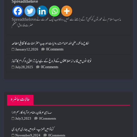
Spread the love
Spread the loveمذہب اسلام نے عورتوں کو کبھی آگے بڑھنے سے نہیں روکا جب ایک عورت نے
حضرت فاروق اعظم
نکاح عائشہ رضی اللہ عنہا مستند روایات اور جدید اعتراضات کا تقابلی مطالعہ
0 Comments
January 12, 2026
نوجوانوں میں قائدانہ صلاحیتوں کے فروغ کے لیے لیڈر تربیتی پروگرام کا آغاز
0 Comments
July 28, 2025
حالات حاضرہ
سہ ماہی عرفان رضا مرادآباد کا رسم اجرا
July 3, 2023
0 Comments
کناڈا میں جھڑپ، غزہ میں بھاری بم باری
November 9, 2024
0 Comments