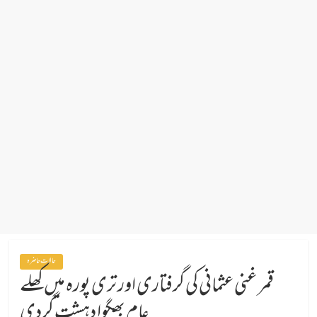
حالات حاضرہ
قمر غنی عثمانی کی گرفتاری اور تری پورہ میں کھلے
عام بھگوا دہشت گردی