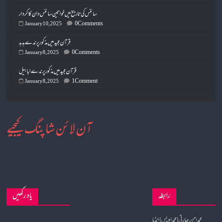
سائنس کی تاریخ میں خواتین سائنس دان کا کردار
0 Comments
January 10, 2025
قرآن مجید میں مذکور پرندے ہدہد
0 Comments
January 8, 2025
قرآن مجید میں مذکور پرندے ابابیل
1 Comment
January 8, 2025
آن لائن شاپنگ کیجیے
رابطہ
یاد رکھیں
محمد امن بھارتی | محمد اویس | انڈیا