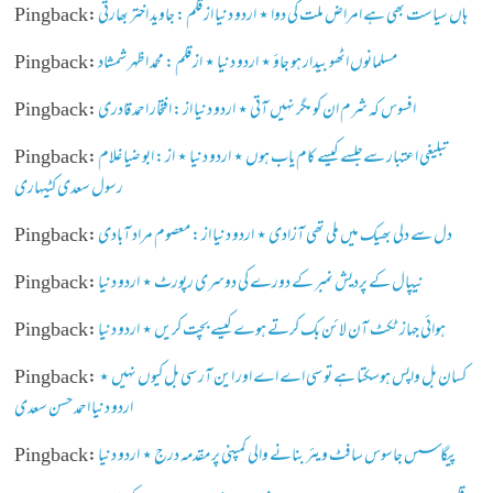
ہاں سیاست بھی ہے امراض ملت کی دوا ⋆ اردو دنیا از قلم : جاوید اختر بھارتی
Pingback:
مسلمانوں اٹھو بیدار ہو جاؤ ⋆ اردو دنیا ⋆ از قلم : محمد اظہر شمشاد
Pingback:
افسوس کہ شرم ان کو مگر نہیں آتی ⋆ اردو دنیا از : افتخار احمد قادری
Pingback:
تبلیغی اعتبار سےجلسے کیسے کام یاب ہوں ⋆ اردو دنیا ⋆ از : ابو ضیا غلام
Pingback:
رسول سعدی کٹیہاری
دل سے دلی بھیک میں ملی تھی آزادی ⋆ اردو دنیا از : معصوم مراد آبادی
Pingback:
نیپال کے پردیش نمبر کے دورے کی دوسری رپورٹ ⋆ اردو دنیا
Pingback:
ہوائی جہاز ٹکٹ آن لائن بک کرتے ہوے کیسے بچت کریں ⋆ اردو دنیا
Pingback:
کسان بل واپس ہوسکتا ہے تو سی اے اے اور این آر سی بل کیوں نہیں ⋆
Pingback:
اردو دنیا احمد حسن سعدی
پیگاسس جاسوس سافٹ ویئر بنانے والی کمپنی پر مقدمہ درج ⋆ اردو دنیا
Pingback: