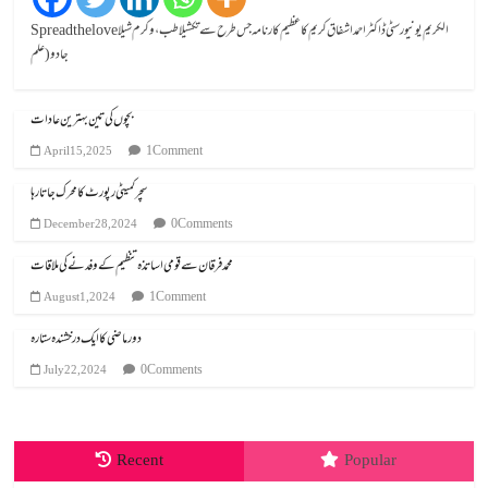
Spread the loveالکریم یونیورسٹی ڈاکٹر احمد اشفاق کریم کا عظیم کارنامہ جس طرح سے تکشیلا طب، وکرم شیلا
جادو (علم
بچوں کی تین بہترین عادات
1 Comment
April 15, 2025
سچر کمیٹی رپورٹ کا محرک جاتا رہا
0 Comments
December 28, 2024
محمد فرقان سے قومی اساتذہ تنظیم کے وفد نے کی ملاقات
1 Comment
August 1, 2024
دور ماضی کا ایک درخشندہ ستارہ
0 Comments
July 22, 2024
Recent
Popular