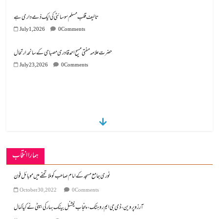
تالیف قلب مسلم سوسائٹی کی ایک ذمے داری ہے
July 1, 2026
0 Comments
July 23, 2026
0 Comments
ہمارا انتخاب
نوری جامع مسجد کے امام صاحب کو ملا تحفے میں موبائل فون
October 30, 2022
0 Comments
آرزو پروین ،ڈی جی ایم روہتک ،پنجاب نیشنل بینک بہار کی بیٹی نے کیا کمال