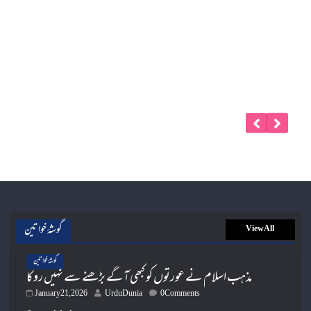
گوشۂ خواتین
View All
گوشۂ خواتین
مذہب اسلام نے عورتوں کو کبھی آگے بڑھنے سے نہیں روکا
January 21, 2026
UrduDunia
0 Comments