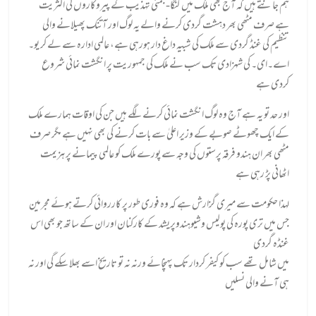
ہم جانتے ہیں کہ آج بھی ملک میں گنگا-جمنی تہذیب کے پیروکاروں کی اکثریت
ہے صرف مٹھی بھر دہشت گردی کرنے والے یہ لوگ اور آتنک پھیلانے والی
تنظیم کی غنڈ گردی سے ملک کی شبیہ داغ دار ہورہی ہے، عالمی ادارہ سے لے کر یو۔
اے۔ای۔ کی شہزادی تک سب نے ملک کی جمہوریت پر انگشت نمائی شروع
کردی ہے
اور حد تو یہ ہے آج وہ لوگ انگشت نمائی کرنے لگے ہیں جن کی اوقات ہمارے ملک
کے ایک چھوٹے صوبے کے وزیر اعلیٰ سے بات کرنے کی بھی نہیں ہے مگر صرف
مٹھی بھر ان ہندو فرقہ پرستوں کی وجہ سے پورے ملک کو عالمی پیمانے پر ہزیمت
اٹھانی پڑ رہی ہے
لہذا حکومت سے میری گزارش ہے کہ وہ فوری طور پر کارروائی کرتے ہوئے مجرمین
جس میں تری پورہ کی پولیس وشیوہندوپریشد کے کارکنان اور ان کے ساتھ جو بھی اس
غنڈہ گردی
میں شامل تھے سب کو کیفر کردار تک پہنچائے ورنہ نہ تو تاریخ اسے بھلا سکے گی اور نہ
ہی آنے والی نسلیں