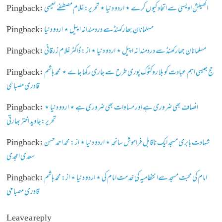
اکھیلش اویسی سے اتحاد کیوں کرے ⋆ اردو دنیا ⋆ تحریر: غلام مصطفےٰ نعیمی
Pingback:
مسلمانان جھارکھنڈ سے دردمندانہ اپیل ⋆ اردو دنیا
Pingback:
مسلمانان جھارکھنڈ سے دردمندانہ اپیل ⋆ اردو دنیا ⋆ از : ڈاکٹر غلام زرقانی
Pingback:
حج جیسی اہم عبادت کو بلا روکٹوک پوری طرح سے جاری رکھا جاے ⋆ محمد ہاشم
Pingback:
قادری مصباحی
انصاف بھی ضروری ہے اور مساوات بھی ضروری ہے ⋆ اردو دنیا ⋆
Pingback:
تحریر:جاوید اختر بھارتی
شہادت بابری مسجد ایک ناقابل فراموش سانحہ ⋆ اردو دنیا ⋆ از : محمد احمد حسن
Pingback:
سعدی امجدی
امام کی محبت مسجد سےانتظامیہ کی خد مت امام کی ⋆ اردو دنیا ⋆ از: محمد ہاشم
Pingback:
قادری مصباحی
Leave a reply