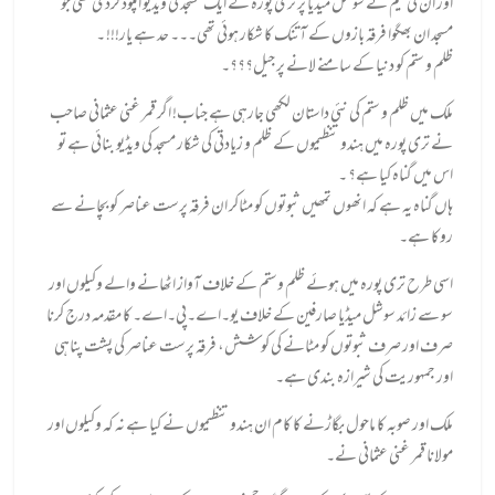
اور ان کی ٹیم نے سوشل میڈیا پر تری پورہ کے ایک مسجد کی ویڈیو اپلوڈ کردی تھی جو
مسجد ان بھگوا فرقہ بازوں کے آتنک کا شکار ہوئی تھی۔۔۔ حد ہے یار!!! ۔
ظلم و ستم کو دنیا کے سامنے لانے پر جیل؟؟؟۔
ملک میں ظلم و ستم کی نئی داستان لکھی جارہی ہے جناب! اگر قمر غنی عثمانی صاحب
نے تری پورہ میں ہندو تنظیموں کے ظلم و زیادتی کی شکار مسجد کی ویڈیو بنائی ہے تو
اس میں گناہ کیا ہے؟ ۔
ہاں گناہ یہ ہے کہ انھوں تمھیں ثبوتوں کو مٹاکر ان فرقہ پرست عناصر کو بچانے سے
روکا ہے۔
اسی طرح تری پورہ میں ہوئے ظلم وستم کے خلاف آواز اٹھانے والے وکیلوں اور
سو سے زائد سوشل میڈیا صارفین کے خلاف یو۔اے۔پی۔اے۔ کا مقدمہ درج کرنا
صرف اور صرف ثبوتوں کو مٹانے کی کوشش، فرقہ پرست عناصر کی پشت پناہی
اور جمہوریت کی شیرازہ بندی ہے۔
ملک اور صوبہ کا ماحول بگاڑنے کا کام ان ہندو تنظیموں نے کیا ہے نہ کہ وکیلوں اور
مولانا قمر غنی عثمانی نے۔