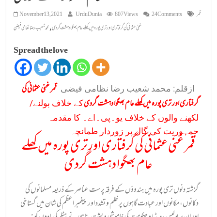
قمر
24 Comments
807 Views
UrduDunia
November 13, 2021
,
غنی عثمانی کی گرفتاری اور تری پورہ میں کھلے عام بھگوا دہشت گردی
محمد شعیب رضا نظامی فیضی
Spread the love
قمر غنی عثمانی کی
ازقلم: محمد شعیب رضا نظامی فیضی
گرفتاری اور تری پورہ میں کھلے عام بھگوا دہشت گردی
کے خلاف بولنے/
لکھنے والوں کے خلاف یو۔پی۔اے۔ کا مقدمہ
جمہوریت کی گال پر زوردار طمانچہ
قمر غنی عثمانی کی گرفتاری اور تری پورہ میں کھلے
عام بھگوا دہشت گردی
گزشتہ دنوں تری پورہ میں ہندوؤں کے فرقہ پرست عناصر کے ذریعہ مسلمانوں کی
دکانوں، مکانوں اور عبادت گاہوں پر ظلم و تشدد اور پیغمبر اعظم کی شان میں گستاخی