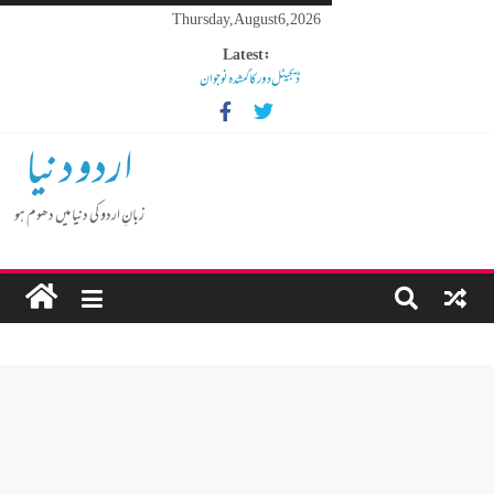
Thursday, August 6, 2026
Latest:
ڈیجیٹل دور کا گمشدہ نوجوان
مہنگائی کا بوجھ پس رہا ہے مڈل کلاس انسان
کم عمر لڑکوں میں بڑھتی ہوئی نشے کی لت
اردو دنیا
گوشالہ کی زمین بتا کر سوسالہ پرانے قبرستان پر انتظامیہ نے چلا دیا
بلڈوزر
زبانِ اردو کی دنیا میں دھوم ہو