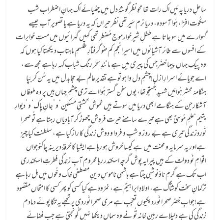
ساحلِ دریا پہ مَیں اک رات تھا محوِ نظرگوشۂ دل میں چھُپائے اک جہانِ اضطراب شب
سکُوت افزا، ہَوا آسودہ، دریا نرم سَیرتھی نظر حیراں کہ یہ دریا ہے یا تصویرِ آب جیسے
گہوارے میں سو جاتا ہے طفلِ شِیرخوارموجِ مُضطر تھی کہیں گہرائیوں میں مستِ خوابرات
کے افسوں سے طائر آشیانوں میں اسیرانجمِ کم‌ضَو گرفتارِ طلسمِ ماہتاب دیکھتا کیا ہوں کہ
وہ پیکِ جہاں پیما خضَرجس کی پِیری میں ہے مانندِ سحَر رنگِ شباب کہہ رہا ہے مجھ سے،
اے جویائے اسرارِ ازل!چشمِ دل وا ہو تو ہے تقدیرِ عالم بے حجابدل میں یہ سُن کر بَپا
ہنگامۂ محشر ہُوامَیں شہیدِ جُستجو تھا، یوں سخن گستر ہُوااے تری چشمِ جہاں‌بیں پر وہ طوفاں
آشکارجن کے ہنگامے ابھی دریا میں سوتے ہیں خموش’کشتیِ مسکین‘ و ’جانِ پاک‘ و ’دیوارِ
یتیم‘علمِ مُوسیٰؑ بھی ہے تیرے سامنے حیرت فروش چھوڑ کر آبادیاں رہتا ہے تُو صحرا
نَوردزندگی تیری ہے بے روز و شب و فردا و دوش زندگی کا راز کیا ہے، سلطنت کیا چیز
ہےاور یہ سرمایہ و محنت میں ہے کیسا خروش ہو رہا ہے ایشیا کا خرقۂ دیرینہ چاکنوجواں
اقوامِ نَو دولت کے ہیں پَیرایہ پوش گرچہ اسکندر رہا محرومِ آبِ زندگی فطرتِ اسکندری
اب تک ہے گرمِ ناؤنوشبی چتا ہے ہاشمی ناموسِ دینِ مصطفی خاک و خُوں میں مِل رہا ہے
ترکمانِ سخت کوشآگ ہے، اولادِ ابراہیمؑ ہے، نمرُود ہے کیا کسی کو پھر کسی کا امتحاں مقصُود
ہے!جوابِ خِضرصحرا نَوردیکیوں تعجّب ہے مری صحرا نَوردی پر تجھےیہ تگا پوئے دمادم
زندگی کی ہے دلیلاے رہینِ خانہ تُو نے وہ سماں دیکھا نہیں گُونجتی ہے جب فضائے