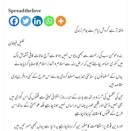
Spread the love
پختہ تر ہے گردش ایام سے جام زندگی
خلیل فیضان
بندہ مومن رب کی رحمت سے کبھی مایوس نہیں ہوتا ہے آج حالات کافی تشویش ناک
ہیں کفری عناصر چاہتے ہیں کہ ارض ہند سے اسلام و شعائر اسلام کا صفایا کردیاجاۓ
یہاں کے مسلمانوں پر سناتنی تہذیب مسلط کردی جاۓ اس طرح کے کئی دیگر بنیادی
مقاصد ہیں
جن کی تکمیل کی آرزو ہرشدت پسند کے اندر روز انگڑائی لیتی ہے فتنوں کی اس گھڑی میں
بھی ہمیں ذہنی اور قلبی طور پر چنداں ہراساں نہیں ہونا چاہیے بلکہ علو ہمتی کے ساتھ اس
طرح کے فتنوں کا مقابلہ کیا جانا چاہیے
اور دین قویم پر استقامت کا مظہر بن کر رہنا چاہیے یہ دنیا ہے یہاں کبھی مسرتیں ہیں