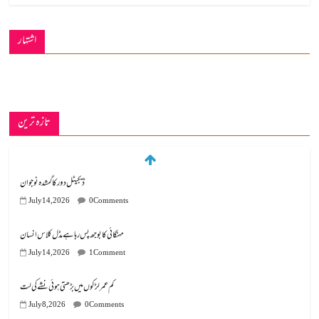
اشتہار
تازہ ترین
ڈیجیٹل دور کا گمشدہ نوجوان
July 14, 2026
0 Comments
مہنگائی کا بوجھ پس رہا ہے مڈل کلاس انسان
July 14, 2026
1 Comment
کم عمر لڑکوں میں بڑھتی ہوئی نشے کی لت
July 8, 2026
0 Comments