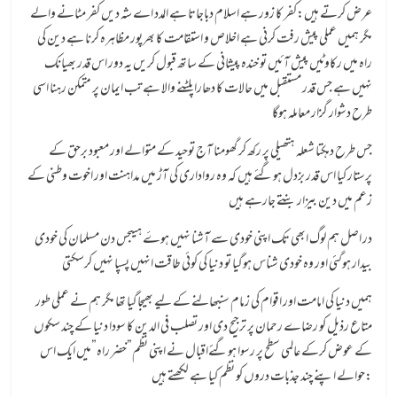
عرض کرتے ہیں:کفر کا زور ہے اسلام دباجاتا ہے المدد اے شہ دیں کفر مٹانے والے
مگر ہمیں عملی پیش رفت کرنی ہے اخلاص و استقامت کا بھرپور مظاہرہ کرنا ہے دین کی
راہ میں رکاوٹیں پیش آئیں تو خندہ پیشانی کے ساتھ قبول کریں یہ دور اس قدر بھیانک
نہیں ہے جس قدر مستقبل میں حالات کا دھارا پلٹنے والا ہے تب ایمان پر متمکن رہنا اسی
طرح دشوار گزار معاملہ ہوگا
جس طرح دہکتا شعلہ ہتھیلی پر رکھ کر گھومنا آج توحید کے متوالے اور معبود برحق کے
پرستار کیا اس قدر بزدل ہوگئے ہیں کہ وہ رواداری کی آڑ میں مداہنت اور اخوت وطنی کے
زعم میں دین بیزار بنتے جارہے ہیں
در اصل ہم لوگ ابھی تک اپنی خودی سے آشنا نہیں ہوۓ ہیںجس دن مسلمان کی خودی
بیدار ہوگئی اور وہ خودی شناس ہوگیا تو دنیا کی کوئی طاقت انہیں پسپا نہیں کرسکتی
ہمیں دنیا کی امامت اور اقوام کی زمام سنبھالنے کے لیے بھیجاگیا تھا مگر ہم نے عملی طور
متاع رذیل کو رضاے رحمان پر ترجیح دی اور تصلب فی الدین کا سودا دنیا کے چند سکوں
کے عوض کرکے عالمی سطح پر رسوا ہوگئےاقبال نے اپنی نظم”خضر راہ”میں ایک اس
حوالے اپنے چند جذبات دروں کو نظم کیا ہے لکھتے ہیں: