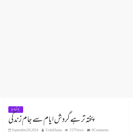
نیوز کی دنیا
پختہ تر ہے گردش ایام سے جام زندگی
September 29, 2024
UrduDunia
157 Views
0 Comments