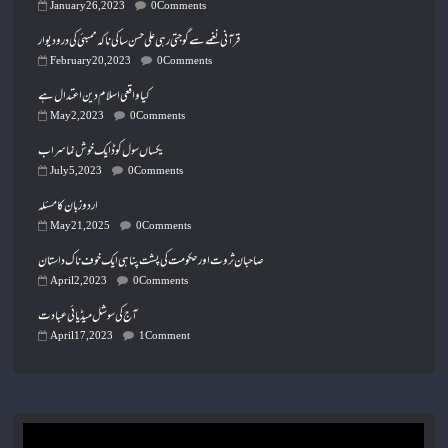
January 26, 2023
0 Comments
قرآنی نغمے سے گوجتی رہی علی حسن ساکی ناکہ ممبئی کی در و دیوار
February 20, 2023
0 Comments
کیا واقعی اسلام دین اعتدال ہے
May 2, 2023
0 Comments
یکساں سول کوڈ ایک خوش نما سراب
July 5, 2023
0 Comments
اردو زبان کا مسئلہ
May 21, 2025
0 Comments
صاحبان ثروت اور حکومت کی پشت پناہی ایک خوف ناک داستان
April 2, 2023
0 Comments
آج کی سوشل میڈیائی عبادت
April 17, 2023
1 Comment