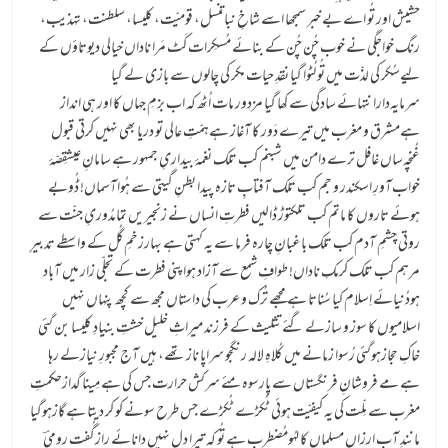
حشیش اور تُو اے بے خبر سمجھا اسے شاخِ نباتنسل، قومیّت، کلیسا، سلطنت، تہذیب،
رنگ خواجگی نے خوب چُن چُن کے بنائے مُسکِرات کَٹ مَرا ناداں خیالی دیوتاؤں کے
لیےسُکر کی لذّت میں تُو لُٹوا گیا نقدِ حیات مکر کی چالوں سے بازی لے گیا
سرمایہ‌دارانتہائے سادگی سے کھا گیا مزدور مات اُٹھ کہ اب بزمِ جہاں کا اور ہی انداز
ہےمشرق و مغرب میں تیرے دَور کا آغاز ہےہمّتِ عالی تو دریا بھی نہیں کرتی قبول
غُنچہ‌ساں غافل ترے دامن میں شبنم کب تلک نغمۂ بیداریِ جمہور ہے سامانِ عیشقِصّۂ
خواب‌آورِ اسکندر و جم کب تلک آفتابِ تازہ پیدا بطنِ گیتی سے ہُواآسماں! ڈُوبے
ہوئے تاروں کا ماتم کب تلکتوڑ ڈالیں فطرتِ انساں نے زنجیریں تمامدُوریِ جنّت سے
روتی چشمِ آدم کب تلک باغبانِ چارہ فرما سے یہ کہتی ہے بہارزخمِ گُل کے واسطے تدبیرِ
مرہم کب تلک کرمکِ ناداں! طوافِ شمع سے آزاد ہواپنی فطرت کے تجلّی زار میں آباد
ہودُنیائے اِسلام کیا سُناتا ہے مجھے تُرک و عرب کی داستاں مجھ سے کچھ پنہاں نہیں
اسلامیوں کا سوز و سازلے گئے تثلیث کے فرزند میراثِ خلیل خشتِ بنیادِ کلیسا بن گئی
خاکِ حجازہوگئی رُسوا زمانے میں کُلاہِ لالہ رنگجو سراپا ناز تھے، ہیں آج مجبورِ نیازلے رہا
ہے مے فروشانِ فرنگستاں سے پارسوہ مئے سرکش حرارت جس کی ہے مِینا گدازحکمتِ
مغرب سے مِلّت کی یہ کیفیّت ہوئی ٹُکڑے ٹُکڑے جس طرح سونے کو کر دیتا ہے گازہوگیا
مانندِ آب ارزاں مسلماں کا لہُومُضطرب ہے تُو کہ تیرا دل نہیں دانائے رازگُفت رومیؔ