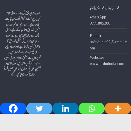
محمد امن بھارتی | محمد اویس | انڈیا
whatsApp:
خبریں پرنٹ و الیکٹرانک میڈیا سے
9771805386
لی جاتی ہیں اس لیے ان خبروں کی
مکمل تصدیق و تائید کے لیے اصل
مآخد سے رجوع لازمی ہے لہذا اردو
Email:
دنیا ان خبروں کی مکمل تصدیق کا
urdudunia92@gmail.c
دعویٰ نہیں کرتا ہے اور اردو دنیا پر
om
شائع ہونے والے مضامین و
Website:
تحریروں سے متفق ہونا ضروری نہیں
ہے
:
اگر آپ اس میں کوئی خامی و
www.urdudunia.com
غلطی پائیں تو اصلاح فرمائیں ہمیں فوراً
Terms And Conditions
Privacy Policy
About Us
Discailmer
Contact us