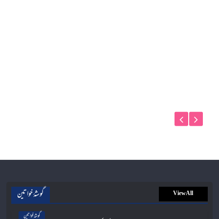
گوشۂ خواتین
View All
گوشۂ خواتین