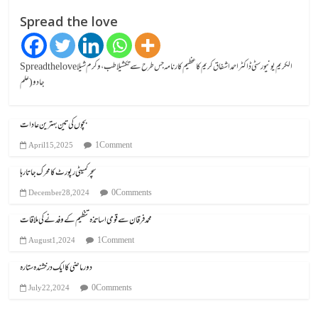
Spread the love
Spread the loveالکریم یونیورسٹی ڈاکٹر احمد اشفاق کریم کا عظیم کارنامہ جس طرح سے تکشیلا طب، وکرم شیلا
جادو (علم
بچوں کی تین بہترین عادات
1 Comment
April 15, 2025
سچر کمیٹی رپورٹ کا محرک جاتا رہا
0 Comments
December 28, 2024
محمد فرقان سے قومی اساتذہ تنظیم کے وفد نے کی ملاقات
1 Comment
August 1, 2024
دور ماضی کا ایک درخشندہ ستارہ
0 Comments
July 22, 2024