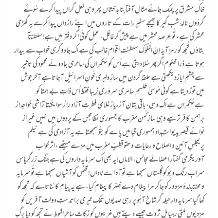
خاکِ مشرق پر چمک جائے مثالِ آفتابتا بدخشاں پھر وہی لعلِ گراں پیدا کرے سُوئے
گردُوں نالۂ شب گیر کا بھیجے سفیررات کے تاروں میں اپنے رازداں پیدا کرے یہ گھڑی
محشر کی ہے، تُو عرصۂ محشر میں ہےپیش کر غافل، عمل کوئی اگر دفتر میں ہے!سلطنتآ
بتاؤں تُجھ کو رمز آیۂ اِنَّ الْمُلُوْک سلطنت اقوامِ غالب کی ہے اک جادوگری خواب سے بیدار
ہوتا ہے ذرا محکوم اگرپھر سُلا دیتی ہے اُس کو حُکمراں کی ساحری جادوئے محمود کی تاثیر
سے چشمِ ایازدیکھتی ہے حلقۂ گردن میں سازِ دلبری خُونِ اسرائیل آجاتا ہے آخر جوش
میں توڑ دیتا ہے کوئی مُوسیٰ طلسمِ سامری سروَری زیبا فقط اُس ذاتِ بے ہمتا کو
ہےحُکمراں ہے اک وہی، باقی بُتانِ آزریاز غلامی فطرتِ آزاد را رُسوا مکُنتا تراشی خواجۂ از
برہَمن کافر تریہے وہی سازِ کُہن مغرب کا جمہوری نظامجس کے پردوں میں نہیں غیر از
نوائے قیصریدیو استبداد جمہوری قبا میں پاے کوبتُو سمجھتا ہے یہ آزادی کی ہے نیلم
پریمجلسِ آئین و اصلاح و رعایات و حقوقطِبِّ مغرب میں مزے میٹھے، اثر خواب
آوریگرمیِ گفتارِ اعضائے مجالس، الاماں!یہ بھی اک سرمایہ‌داروں کی ہے جنگِ زرگریاس
سرابِ رنگ و بو کو گُلِستاں سمجھا ہے تُوآہ اے ناداں! قفَس کو آشیاں سمجھا ہے تُوسرمایہ
و محنتبندۂ مزدور کو جا کر مرا پیغام دےخِضر کا پیغام کیا، ہے یہ پیامِ کائناتاے کہ تجھ کو
کھا گیا سرمایہ‌دارِ حیلہ گرشاخِ آہُو پر رہی صدیوں تلک تیری براتدستِ دولت آفریں کو
مزد یوں مِلتی رہیاہلِ ثروت جیسے دیتے ہیں غریبوں کو زکات ساحرِ المُوط نے تجھ کو دیا برگِ