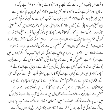
دشت میں بانگِ رحیل ریت کے ٹیلے پہ وہ آہُو کا بے پروا خراموہ حضَر بے برگ و
ساماں، وہ سفر بے سنگ و مِیلوہ نمودِ اخترِ سیماب پا ہنگامِ صُبحیا نمایاں بامِ گردُوں سے
جبینِ جبرئیل وہ سکُوتِ شامِ صحرا میں غروبِ آفتاب جس سے روشن تر ہُوئی چشمِ جہاں
بینِ خلیلؑ اور وہ پانی کے چشمے پر مقامِ کارواں اہلِ ایماں جس طرح جنّت میں گِردِ سلسبیل
تازہ ویرانے کی سودائے محبّت کو تلاش اور آبادی میں تُو زنجیریِ کِشت و نخیل پُختہ تر ہے
گردشِ پیہم سے جامِ زندگی ہے یہی اے بےخبر رازِ دوامِ زندگی زندگی برتر از اندیشۂ سُود و
زیاں ہے زندگی ہے کبھی جاں اور کبھی تسلیمِ جاں ہے زندگی تُو اسے پیمانۂ امروز و فردا
سے نہ ناپجاوداں، پیہم‌دواں، ہر دم جواں ہے زندگی اپنی دُنیا آپ پیدا کر اگر زِندوں میں
ہےسرِّ آدم ہے، ضمیر کُن فکاں ہے زندگی زندگانی کی حقیقت کوہ کن کے دل سے پُوچھ
جُوئے شِیر و تیشہ و سنگِ گراں ہے زندگی بندگی میں گھَٹ کے رہ جاتی ہے اک جُوئے کم
آباور آزادی میں بحرِ بے کراں ہے زندگیآشکارا ہے یہ اپنی قُوّتِ تسخیر سےگرچہ اک مٹّی
کے پیکر میں نہاں ہے زندگیقلزمِ ہستی سے تُو اُبھرا ہے مانندِ حباباس زیاں خانے میں
تیرا امتحاں ہے زندگی خام ہے جب تک تو ہے مٹّی کا اک انبار تُوپُختہ ہو جائے تو ہے
شمشیرِ بے زنہار تُوہو صداقت کے لیے جس دل میں مرنے کی تڑپ پہلے اپنے پیکرِ خاکی
میں جاں پیدا کرےپھُونک ڈالے یہ زمین و آسمانِ مستعاراور خاکستر سے آپ اپنا جہاں
پیدا کرےزندگی کی قُوّتِ پنہاں کو کر دے آشکارتا یہ چنگاری فروغِ جاوداں پیدا کرے