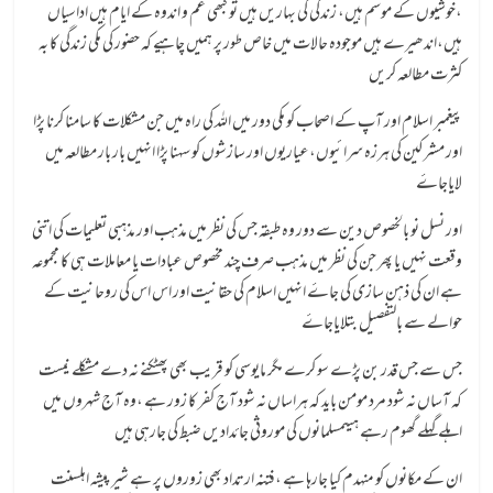
،خوشیوں کے موسم ہیں، زندگی کی بہاریں ہیں تو کبھی غم و اندوہ کے ایام ہیں اداسیاں
ہیں،اندھیرے ہیں موجودہ حالات میں خاص طور پر ہمیں چاہیے کہ حضور کی مکی زندگی کا بہ
کثرت مطالعہ کریں
پیغمبر اسلام اور آپ کے اصحاب کو مکی دور میں اللہ کی راہ میں جن مشکلات کا سامنا کرنا پڑا
اور مشرکین کی ہرزہ سرائیوں،عیاریوں اور سازشوں کو سہنا پڑا انہیں بار بار مطالعہ میں
لایاجاۓ
اور نسل نو بالخصوص دین سے دور وہ طبقہ جس کی نظر میں مذہب اور مذہبی تعلیمات کی اتنی
وقعت نہیں یا پھر جن کی نظر میں مذہب صرف چند مخصوص عبادات یا معاملات ہی کا مجموعہ
ہے ان کی ذہن سازی کی جاۓ انہیں اسلام کی حقانیت اور اس اس کی روحانیت کے
حوالے سے بالتفصیل بتلایاجاۓ
جس سے جس قدر بن پڑے سو کرے مگر مایوسی کو قریب بھی پھٹکنے نہ دے مشکلے نیست
کہ آساں نہ شود مرد مومن باید کہ ہراساں نہ شود آج کفر کا زور ہے ،وہ آج شہروں میں
اہلے گہلے گھوم رہے ہیںمسلمانوں کی موروثی جائدادیں ضبط کی جارہی ہیں
ان کے مکانوں کو منہدم کیا جارہا ہے ،فتنہ ارتداد بھی زوروں پر ہے شیر پیشہ اہلسنت