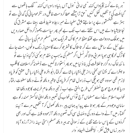
“ہر بِناے کُہنہ کآباداں کنند”می ندانی “اوّل آں بنیاد را ویراں کنند”“مُلک ہاتھوں سے
گیا مِلّت کی آنکھیں کھُل گئیں”حق ترا چشمے عطا کردست غافل در نگرمومیائی کی گدائی سے تو
بہتر ہے شکستمُورِ بے پر! حاجتے پیشِ سلیمانے مبرربط و ضبطِ مِلّتِ بیضا ہے مشرق کی
نجاتایشیا والے ہیں اس نکتے سے اب تک بے خبرپھر سیاست چھوڑ کر داخل حصارِ دیں
میں ہومُلک و دولت ہے فقط حِفظِ حرم کا اک ثمرایک ہوں مسلم حرم کی پاسبانی کے
لیےنِیل کے ساحل سے لے کر تا بخاکِ کاشغرجو کرے گا امتیازِ رنگ و خُوں، مِٹ جائے
گاتُرکِ خرگاہی ہو یا اعرابیِ والا گُہرنسل اگر مسلم کی مذہب پر مُقّدم ہوگئی اُڑ گیا دُنیا سے تُو
مانندِ خاکِ رہ گزرتا خلافت کی بِنا دُنیا میں ہو پھر اُستوارلا کہیں سے ڈھُونڈ کر اسلاف کا قلب
و جگراے کہ نشناسی خفی را از جلی ہُشیار باشاے گرفتارِ ابُوبکر و علی ہُشیار باش عشق کو فریاد
لازم تھی سو وہ بھی ہو چُکی اب ذرا دل تھام کر فریاد کی تاثیر دیکھ تُو نے دیکھا سطوَتِ رفتارِ
دریا کا عروج موجِ مُضطر کس طرح بنتی ہے اب زنجیر دیکھ عام حُریّت کا جو دیکھا تھا
خواب اسلام نےاے مسلماں آج تُو اُس خواب کی تعبیر دیکھ اپنی خاکستر سمندر کو ہے
سامانِ وجودمر کے پھر ہوتا ہے پیدا یہ جہانِ پِیر، دیکھ کھول کر آنکھیں مرے آئینۂ
گفتار میں آنے والے دَور کی دھُندلی سی اک تصویر دیکھ آزمودہ فتنہ ہے اک اور بھی
گردُوں کے پاس سامنے تقدیر کے رُسوائیِ تدبیر دیکھ مسلم استی سینہ را از آرزو آباد
دارہر زماں پیشِ نظر، ’لاَیُخْلِفُ المِیعَاد‘ دار