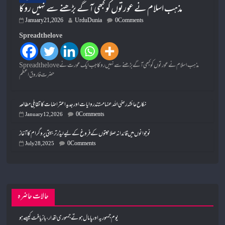
مذہب اسلام نے عورتوں کو کبھی آگے بڑھنے سے نہیں روکا
January 21, 2026
UrduDunia
0 Comments
Spread the love
Spread the loveمذہب اسلام نے عورتوں کو کبھی آگے بڑھنے سے نہیں روکا جب ایک عورت نے
حضرت فاروق اعظم
نکاح عائشہ رضی اللہ عنہا مستند روایات اور جدید اعتراضات کا تقابلی مطالعہ
0 Comments
January 12, 2026
نوجوانوں میں قائدانہ صلاحیتوں کے فروغ کے لیے لیڈر تربیتی پروگرام کا آغاز
0 Comments
July 28, 2025
حالات حاضرہ
یوم جمہوریہ اور پامال ہوتے جمہوری اقدار،بازیافت کیسے ہو