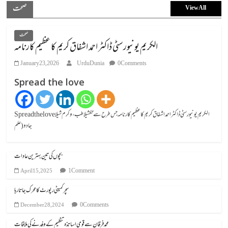
صحت
View All
صحت
الکریم یونیورسٹی ڈاکٹر احمد اشفاق کریم کا عظیم کارنامہ
January 23, 2026
UrduDunia
0 Comments
Spread the love
Spread the loveالکریم یونیورسٹی ڈاکٹر احمد اشفاق کریم کا عظیم کارنامہ جس طرح سے تکشیلا طب، وکرم شیلا
جادو (علم
بچوں کی تین بہترین عادات
1 Comment
April 15, 2025
سچر کمیٹی رپورٹ کا محرک جاتا رہا
0 Comments
December 28, 2024
محمد فرقان سے قومی اساتذہ تنظیم کے وفد نے کی ملاقات