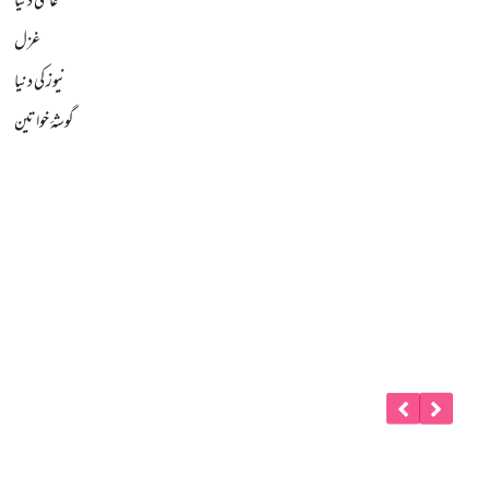
عالمی دنیا
غزل
نیوز کی دنیا
گوشۂ خواتین