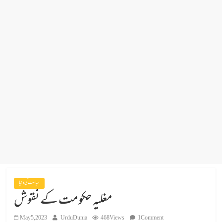
سیاست کی دنیا
مغلیہ حکومت کے نقوش
May 5, 2023
UrduDunia
468 Views
1 Comment