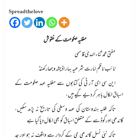
Spread the love
مغلیہ حکومت کے نقوش
مفتی محمد ثناء الہدیٰ قاسمی
نائب ناظم امارت شرعیہ بہار اڈیشہ وجھارکھنڈ
این سی ای آر ٹی کی کتابوں سے مغلیہ عہد حکومت کے
اسباق نکال باہر کر دیے گیے ہیں،
تاکہ طلبہ ہندوستان کی عہد وسطیٰ کی تاریخ نہ پڑھ سکیں،
گاندھی اور گوڈسے کے متعلق اسباق کو بھی نکال دیا گیا ہے
تاکہ نئی نسل گاندھی جی کے کردار سے واقف نہ ہو اور جد