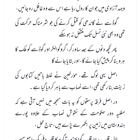
وجہد آزادی میں جو ان کا رول رہا ہے اس سے وہ غافل رہ جائیں،
گوڈسے نے گاندھی کو قتل کرنے کی جو شرمناک حرکت کی
تھی وہ بھی نئی نسل تک منتقل نہ ہو سکے
پھر کچھ دنوں کے بعد ساورکر، گروگوالکر اور گوڈسے کو ملک کا
ہرو بنا کر پیش کیا جائے گا، اور بتایا جائے گا
اصل یہی لوگ تھے، مؤرخین نے غلط باتیں کتابوں کی
زینت بنا رکھی تھی، اسے نصاب سے باہر کر دیا گیا ہے ۔
در اصل فرقہ پرستوں کو یہ بات سمجھ میں نہیں آتی ہے کہ
مغلیہ دور حکومت کے نقوش نصاب کے علاوہ پورے
ہندوستان میں زمین پر بکھرے پڑے ہیں، تاج محل ،