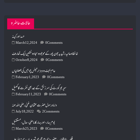
حالات حاضرہ
حسد اور کینہ
March 12, 2024
0 Comments
خانقاہ عالیہ رشیدیہ جون پور کے موجودہ سجادہ نشین ایک تعارف
October 8, 2024
0 Comments
عام بجٹ دو ہزار تیئس چوبیس کی جھلکیاں
February 1, 2023
0 Comments
سپریم کورٹ کی سرزنش کے بعد بھی نفرت کا کھیل
February 11, 2023
0 Comments
داماد رسول حضرت عثمان غنی رضی اللہ عنہ
July 18, 2022
2 Comments
March 25, 2023
0 Comments
قطب الاقطاب حضورحاجی شاہجی محمد شیر میاں رحمتہ الله علیہ