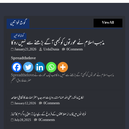
گوشۂ خواتین
View All
گوشۂ خواتین
مذہب اسلام نے عورتوں کو کبھی آگے بڑھنے سے نہیں روکا
January 21, 2026
UrduDunia
0 Comments
Spread the love
Spread the loveمذہب اسلام نے عورتوں کو کبھی آگے بڑھنے سے نہیں روکا جب ایک عورت نے
حضرت فاروق اعظم
نکاح عائشہ رضی اللہ عنہا مستند روایات اور جدید اعتراضات کا تقابلی مطالعہ
0 Comments
January 12, 2026
نوجوانوں میں قائدانہ صلاحیتوں کے فروغ کے لیے لیڈر تربیتی پروگرام کا آغاز
0 Comments
July 28, 2025