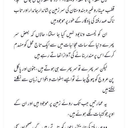
لال قلعہ، پرانا قلعہ، گولکنڈہ، آگرہ کا قلعہ دہلی کی جامع مسجد،
قطب مینار وغیرہ ہندوستان کی سر زمین پر شاندار جاندار اور تاب
ناک عہد رفتہ کی یادگار کے طور پر موجود ہیں
ان کو نیست ونابود نہیں کیا جا سکتا، حالاں کہ بعض سر
پھرے دنیا کے سات عجائبات میں سے ایک تاج محل کو منہدم
کرکے اس پر مندر بنانے کی آواز اٹھاتے رہے ہیں
لیکن سر پھرے تو سر پھرے ہی ہوتے ہیں، جنون اور پاگل
پن عروج کو پہونچ جائے تو ایسے ہفوات وبکواس زبان سے نکلنے
لگتے ہیں
یہ عمارتیں جب تک روئے زمین پر موجود ہیں اور ان کے
اوپر جو کتبات لگے ہوئے ہیں،