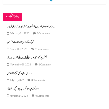
ہمارا انتخاب
مدارس اور دینی اداروں کا تحفظ ہرمسلمان کا بنیادی فریضہ
February 21, 2023
0 Comments
تحریک آزادی اور امارت شرعیہ
August 14, 2022
5 Comments
سنبھل پولیس کا رویہ اخلاقی قدروں کی خلاف ورزی
November 30, 2024
1 Comment
مد ارس ایسے بھی تو ہو سکتے ہیں
July 16, 2022
0 Comments
دورِ فتن میں سوشل میڈیا کا صحیح استعمال
January 24, 2025
0 Comments