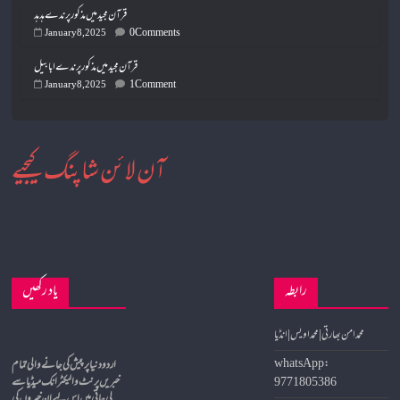
قرآن مجید میں مذکور پرندے ہدہد
0 Comments
January 8, 2025
قرآن مجید میں مذکور پرندے ابابیل
1 Comment
January 8, 2025
آن لائن شاپنگ کیجیے
رابطہ
یاد رکھیں
محمد امن بھارتی | محمد اویس | انڈیا
whatsApp:
9771805386
خبریں پرنٹ و الیکٹرانک میڈیا سے
لی جاتی ہیں اس لیے ان خبروں کی