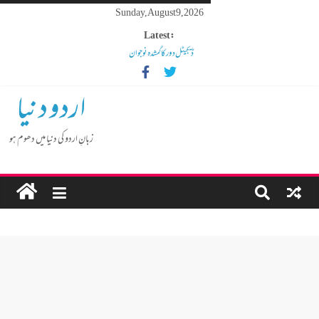
Sunday, August 9, 2026
Latest:
ڈیجیٹل دور کا گمشدہ نوجوان
مہنگائی کا بوجھ پس رہا ہے مڈل کلاس انسان
کم عمر لڑکوں میں بڑھتی ہوئی نشے کی لت
اردو دنیا
گوشالہ کی زمین بتا کر سوسالہ پرانے قبرستان پر انتظامیہ نے چلا دیا
بلڈوزر
زبانِ اردو کی دنیا میں دھوم ہو