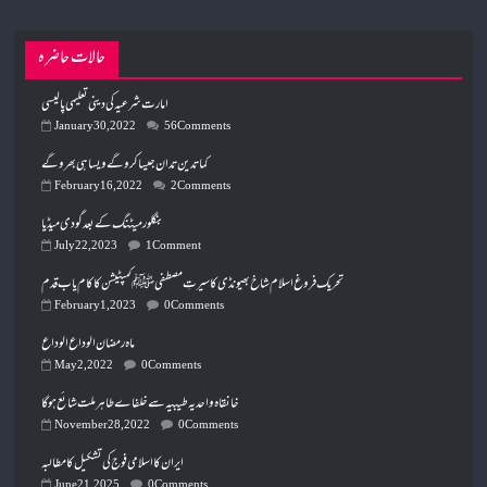
حالات حاضرہ
امارت شرعیہ کی دینی تعلیمی پالیسی
January 30, 2022
56 Comments
کما تدین تدان جیسا کروگے ویسا ہی بھروگے
February 16, 2022
2 Comments
July 22, 2023
1 Comment
تحریک فروغ اسلام شاخ بھیونڈی کا سیرتِ مصطفی ﷺ کمپٹیشن کا کام یاب قدم
February 1, 2023
0 Comments
ماہ رمضان الوداع الوداع
May 2, 2022
0 Comments
November 28, 2022
0 Comments
ایران کا اسلامی فوج کی تشکیل کا مطالبہ
June 21, 2025
0 Comments