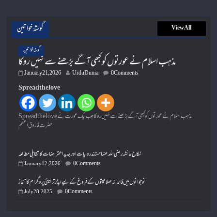
گوشۂ خواتین
View All
گوشۂ خواتین
مذہب اسلام نے عورتوں کو کبھی آگے بڑھنے سے نہیں روکا
January 21, 2026
UrduDunia
0 Comments
Spread the love
Spread the loveمذہب اسلام نے عورتوں کو کبھی آگے بڑھنے سے نہیں روکا جب ایک عورت نے
حضرت فاروق اعظم
نکاح عائشہ رضی اللہ عنہا مستند روایات اور جدید اعتراضات کا تقابلی مطالعہ
0 Comments
January 12, 2026
نوجوانوں میں قائدانہ صلاحیتوں کے فروغ کے لیے لیڈر تربیتی پروگرام کا آغاز
0 Comments
July 28, 2025