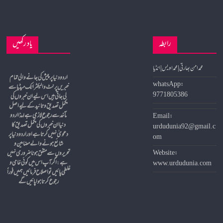
رابطہ
یاد رکھیں
محمد امن بھارتی | محمد اویس | انڈیا
whatsApp:
خبریں پرنٹ و الیکٹرانک میڈیا سے
9771805386
لی جاتی ہیں اس لیے ان خبروں کی
مکمل تصدیق و تائید کے لیے اصل
مآخد سے رجوع لازمی ہے لہذا اردو
Email:
دنیا ان خبروں کی مکمل تصدیق کا
urdudunia92@gmail.c
دعویٰ نہیں کرتا ہے اور اردو دنیا پر
om
شائع ہونے والے مضامین و
Website:
تحریروں سے متفق ہونا ضروری نہیں
ہے
:
اگر آپ اس میں کوئی خامی و
www.urdudunia.com
غلطی پائیں تو اصلاح فرمائیں ہمیں فوراً