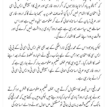
کہ ” آپکو یہ یاد کرانا چاہتا ہوں کہ اگر اردو، فارسی اور عربی کا اسپیشل ایس ٹی ای
ٹی امتحان کا اہتمام نہیں کرایا گیا تو صاف طور پر یہ سمجھا جائے گا کہ اردو، فارسی
اور عربی زبان کے اساتذہ بحالی کو لے کر حکومت سنجیدہ نہیں ہے اور اس
معاملے میں سیاست ہو رہی ہے جسے اردو آبادی برداشت نہیں کرے گی اور
وقت پر وہ اپنے غصہ کا اظہار کرے گی۔
لیکن باوجود اس کے محمد رفیع کی ناراضگی کے بعد بھی بغیر ایس ٹی ای ٹی کے بی پی
ایس سی کا امتحان ہوا جس کے لیے جناب رفیع نے اخبار و خطوط کے ذریعہ اپنے
غصہ کا اظہار کیا۔ آج وہی کام محکمۂ تعلیم و حکومت بہار کرنے جا رہی ہے کہ
اردو، فارسی و عربی اساتذہ کی بحالی کے لیے اسپیشل ٹی ای ٹی و ایس ٹی ای ٹی
کرانے جا رہی ہے۔
محمد رفیع اس فیصلہ کا استقبال کرتے ہیں، محکمۂ تعلیم و حکومت کا شکریہ ادا کرتے
ہوئے پوری اردو آبادی کو مبارکباد دیتے ہیں لیکن وہیں یہ کہتے ہیں کہ محمد رفیع کی
مانگ کو صحیح وقت پر مان لی جاتی تو مستقبل میں بحال ہونے والے اساتذہ کی