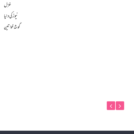
غزل
نیوز کی دنیا
گوشۂ خواتین