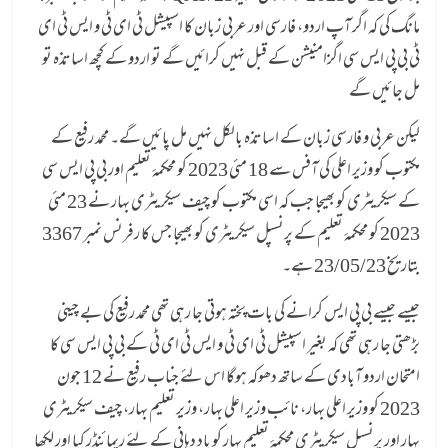
مانگ کی کہ اگر آپ اردو، فارسی اور عربی زبان کا اسپیشل ٹی ای ٹی و ایس ٹی ای
ٹی بی پی ایس سی اگزامنیشن کے قبل نہیں کرائیں گے تو اردو کے کچھ اساتذہ تو
مل جائیں گے
لیکن عربی و فارسی زبان کے اساتذہ بالکل نہیں مل پائیں گے۔ محمد رفیع کے
مکتوب کو وزیر اعلی کی آفس سے 18 مئی 2023 کو محکمۂ تعلیم اور بی پی ایس سی
کے سیکریٹری کو بھیجا جب کہ اسی مکتوب کو چیف سیکریٹری بہار نے 23 مئی
2023 کو محکمۂ تعلیم کے پرنسپل سیکریٹری کو بھیجا جس کا رفرنس نمبر 3367
بتاریخ 23/05/23 ہے۔
جیسے جیسے بی پی ایس کرانے کی بات پختہ ہوتی جا رہی تھی محمد رفیع کی بے چینی
بڑھتی جا رہی تھی کہ بغیر اسپیشل ٹی ای ٹی و ایس ٹی ای ٹی کے بی پی ایس سی کا
امتحان اردو آبادی کے ساتھ دھوکہ ہوگا اس لئے جناب رفیع نے 12 جون
2023 کو وزیر اعلی بہار، نائب وزیر اعلی بہار، وزیر تعلیم بہار، چیف سیکریٹری
بہار اور پرنسپل سیکریٹری محکمۂ تعلیم بہار کو یاد دہانی کے لئے ریمائنڈر کیا اور لکھا