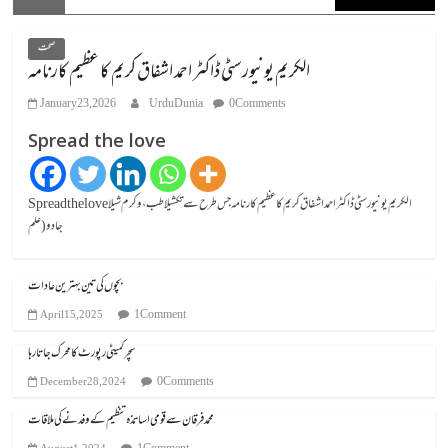
صحت
الکریم یونیورسٹی ڈاکٹر احمد اشفاق کریم کا عظیم کارنامہ
January 23, 2026
UrduDunia
0 Comments
Spread the love
Spread the loveالکریم یونیورسٹی ڈاکٹر احمد اشفاق کریم کا عظیم کارنامہ جس طرح سے تکشیلا طب، وکرم شیلا
جادو (علم
بچوں کی تین بہترین عادات
1 Comment
April 15, 2025
سچر کمیٹی رپورٹ کا محرک جاتا رہا
0 Comments
December 28, 2024
محمد فرقان سے قومی اساتذہ تنظیم کے وفد نے کی ملاقات