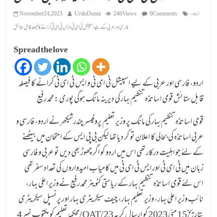
اردو،
0 Comments
246 Views
UrduDunia
November 24, 2023
فارسی اور عربی کے لیے اسپیشل ٹی ای ٹی و ایس ٹی ای ٹی کرانے کا فیصلہ قابل ستائش
Spread the love
اردو، فارسی اور عربی کے لیے اسپیشل ٹی ای ٹی و ایس ٹی ای ٹی کرانے کا فیصلہ
قابل ستائش قومی اساتذہ تنظیم بہار کی دیرینہ مانگ ہوگی پوری : محمد رفیع
قومی اساتذہ تنظیم بہار کی مانگ پر وزیر تعلیم پروفیسر چندرشیکھر نے اردو، فارسی و
عربی اساتذہ کی بحالی کا اعلان تو کر دیا تھا لیکن بی پی ایس کے امتحان میں بیٹھنے
کے لئے جو اہلیت درکار تھی اس میں اردو کو اگر چھوڑ بھی دیں تو عربی و فارسی
زبان میں ٹی ای ٹی اور ایس ٹی ای ٹی میں کامیاب امیدواروں کی تعداد سفر تھی
اس لئے قومی اساتذہ تنظیم بہار کے ریاستی کنوینر محمد رفیع نے وزیر اعلی بہار،
نائب وزیر اعلی بہار، وزیر تعلیم بہار، چیف سیکریٹری بہار اور پرنسپل سیکریٹری
محکمۂ تعلیم کو مکتوب نمبر 4/QAT/23 بتاریخ 15 مئی 2023 کو ارسال کر یہ