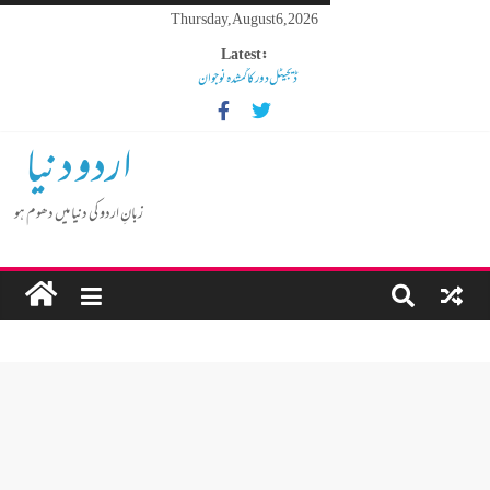
Thursday, August 6, 2026
Latest:
ڈیجیٹل دور کا گمشدہ نوجوان
مہنگائی کا بوجھ پس رہا ہے مڈل کلاس انسان
کم عمر لڑکوں میں بڑھتی ہوئی نشے کی لت
اردو دنیا
گوشالہ کی زمین بتا کر سوسالہ پرانے قبرستان پر انتظامیہ نے چلا دیا
بلڈوزر
زبانِ اردو کی دنیا میں دھوم ہو