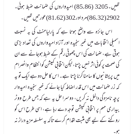
تھیں۔3205 (85.86) امیدواروں کی ضمانت ضبط ہوئی۔
2902 (86.32)مرد اور 302 (81.62)عورتیں تھیں۔
اس جائزہ سے واضح ہوتا ہے کہ پارلیامنٹ کی بہ نسبت
اسمبلی انتخابات میں غیر سنجیدہ اور آزاد امیدواروں کی تعداد بڑی
ہوتی ہے، ضمانت کی اس چھوٹی رقم کے ضبط ہوجانے سے ان
کی صحت پر کوئی اثر نہیں پڑتا، لیکن انتخابی کمیشن کو انتظام وانصرام
میں پریشانیوں کا سامنا کرنا پڑتا ہے۔ اس کا حل دو ہے ایک تو یہ
کہ زر ضمانت میں اس قدر اضافہ کیا جائے کہ غیر سنجیدہ امیدوار
پرچہ نامزدگی داخل نہ کریں، دوسرا حل یہ ہے کہ جس طرح ووٹر
بیداری مہم پر انتخابی کمیشن توجہ دے رہا ہے، اسی طرح اس کو
روکنے کے لیے بھی مثبت اقدام کرے تاکہ یہ سلسلہ مزید دراز نہ
ہو۔