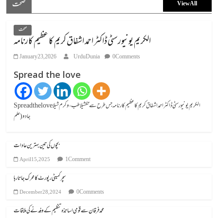
صحت
View All
صحت
الکریم یونیورسٹی ڈاکٹر احمد اشفاق کریم کا عظیم کارنامہ
January 23, 2026
UrduDunia
0 Comments
Spread the love
Spread the loveالکریم یونیورسٹی ڈاکٹر احمد اشفاق کریم کا عظیم کارنامہ جس طرح سے تکشیلا طب، وکرم شیلا
جادو (علم
بچوں کی تین بہترین عادات
1 Comment
April 15, 2025
سچر کمیٹی رپورٹ کا محرک جاتا رہا
0 Comments
December 28, 2024
محمد فرقان سے قومی اساتذہ تنظیم کے وفد نے کی ملاقات