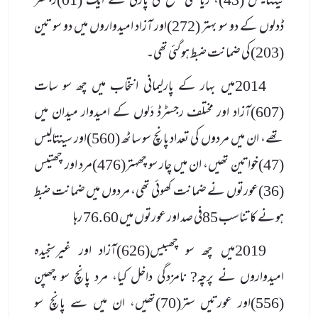
تینتالیس (43)، ریاستی سطح کی پارٹی کے ایک (01)رجسٹر
ڈدلوں کے دو سو بہتر (272)اور آزاد امیدواروں میں دو سو تین
(203)کی ضمانت ضبط ہوگئی تھی۔
2014میں بہار کے پارلیمانی انتخاب میں چھ سو سات
(607)آزاد اور مختلف رجسٹرڈ دَلوں کے امیدوار میدان میں
تھے، ان میں مردوں کی تعداد پانچ سو ساٹھ (560)اور سینتالیس
(47)خواتین تھیں، ان میں چار سو چھہتر(476)مرد اور چھتیس
(36)عورتوں نے ضمانت کھوئی تھی، مردوں میں ضمانت ضبط
ہونے کا تناسب 85فی صد اور عورتوں میں 76.60 رہا
2019میں چھ سو چھبیس(626)آزاد اور غیرسنجیدہ
امیدواروں نے پرچہ? نامزدگی داخل کیا، مرد پانچ سو چھپن
(556)اور عورتیں ستر(70)تھیں، ان میں سے پانچ سو