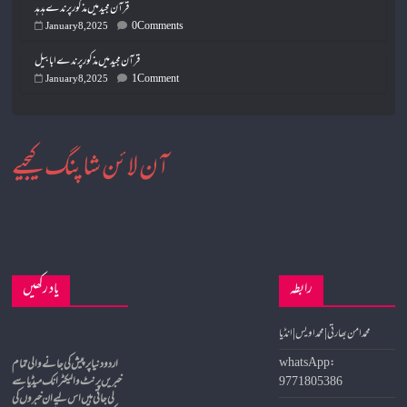
قرآن مجید میں مذکور پرندے ہدہد
0 Comments
January 8, 2025
قرآن مجید میں مذکور پرندے ابابیل
1 Comment
January 8, 2025
آن لائن شاپنگ کیجیے
رابطہ
یاد رکھیں
محمد امن بھارتی | محمد اویس | انڈیا
whatsApp:
9771805386
خبریں پرنٹ و الیکٹرانک میڈیا سے
لی جاتی ہیں اس لیے ان خبروں کی