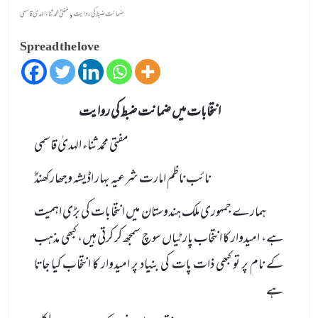
,
ضمانت ضبط کی روایت
مفتی محمد ثناء الہدیٰ قاسمی
Spread the love
انتخابات میں ضمانت ضبط کی روایت
مفتی محمد ثناء الہدیٰ قاسمی
نائب ناظم امارت شرعیہ بہار اڈیشہ وجھارکھنڈ
ہمارے جمہوری ملک ہندوستان میں انتخابات کی بڑی اہمیت
ہے، امیدوار کا انتخاب پارٹیاں سوچ سمجھ کر کرتی ہیں، کبھی مذہب
کے نام پر تو کبھی ذات پات کی بنیاد پر امیدوار کا انتخاب کیا جاتا
ہے