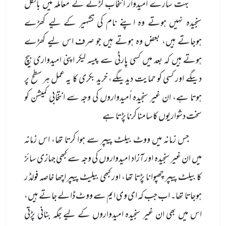
بہت سارے امیدوار انتخاب لڑنے کے معاملہ میں بالکل
سنجیدہ نہیں ہوتے وہ اپنے نام کی تشہیر کے لیے کھڑے
ہوجاتے ہیں، بعض وہ ہوتے ہیں جو صرف اس لیے کھڑے
ہوتے ہیں کہ بعد میں کسی پارٹی سے پیسہ لیکر اپنی امیدواری بیچ
دیںگے اور کسی کو حمایت دیدیںگے، خرید بکری کا یہ عمل ہر سطح پر
ہوتا ہے، ان غیر سنجیدہ اُمیدواروں کی وجہ سے انتخابی کمیشن کو
سخت دشواریوں کا سامنا کرنا پڑتا ہے
جس زمانہ میں ووٹ بیلٹ پیپر سے ہوا کرتا تھا، اس زمانہ
میں ان غیر سنجیدہ اور آزاد امیدواروں کی وجہ سے کبھی جہازی سائز
کا بیلٹ پیپر چھپوا نا پڑتا تھا، اور کبھی بیلیٹ پیپر اچھا خاصہ فولڈ ر
ہوجاتا تھا۔ اب جب کہ ای وی ایم سے ووٹ ڈالے جاتے ہیں،
اس میں بھی ان غیر سنجیدہ امیدواروں کے لیے جگہ بنانی پڑتی