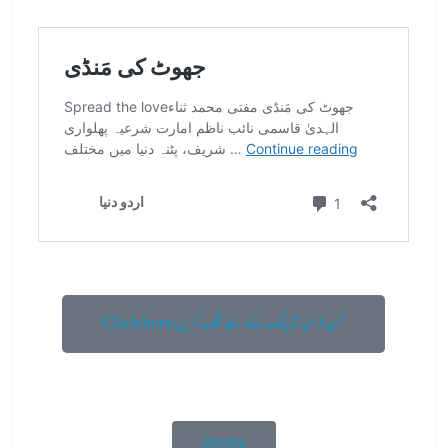
Click here آن لائن شاپنگ کے لیے کلک کریں
myntra