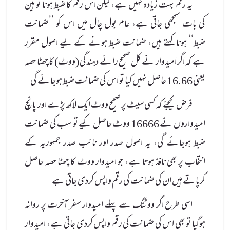
یہ رقم بہت زیادہ نہیں ہے، لیکن اس رقم کا ضبط ہونا تو ہین
کی بات سمجھی جاتی ہے، عام بول چال میں اس کو ’’ضمانت
ضبط‘‘ ہونا کہتے ہیں، ضمانت ضبط ہونے کے لیے اصول مقرر
ہے کہ اگر امیدوار نے کل صحیح رائے دہندگی (ووٹ) کاچھٹا حصہ
یعنی 16.66 حاصل نہیں کیا تو اس کی ضمانت ضبط ہوجائے گی
فرض کیجئے کہ کسی سیٹ پر صحیح ووٹ ایک لاکھ پڑے اور پانچ
امیدواروں نے 16666 ووٹ حاصل کیے تو سب کی ضمانت
ضبط ہوجائے گی، یہ اصول صدر اور نائب صدر جمہوریہ کے
انتخاب پر بھی نافذ ہوتا ہے، جو امیدوار ووٹ کا چھٹا حصہ حاصل
کرپاتے ہیں ان کی ضمانت کی رقم واپس کردی جاتی ہے
اسی طرح اگر ووٹنگ سے پہلے امیدوار سفر آخرت پر روانہ
ہوگیا تو بھی اس کی ضمانت کی رقم واپس کردی جاتی ہے، امیدوار