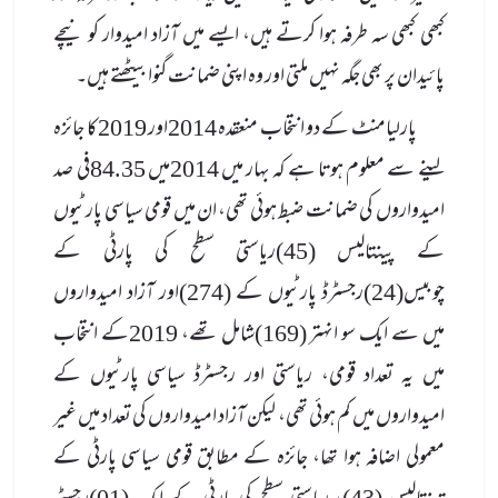
کبھی کبھی سہ طرفہ ہوا کرتے ہیں، ایسے میں آزاد امیدوار کو نیچے
پائیدان پر بھی جگہ نہیں ملتی اور وہ اپنی ضمانت گنوا بیٹھتے ہیں۔
پارلیامنٹ کے دو انتخاب منعقدہ 2014اور 2019کا جائزہ
لینے سے معلوم ہوتا ہے کہ بہار میں 2014میں 84.35فی صد
امیدواروں کی ضمانت ضبط ہوئی تھی، ان میں قومی سیاسی پارٹیوں
کے پینتالیس (45)ریاستی سطح کی پارٹی کے
چوبیس(24)رجسٹرڈ پارٹیوں کے (274)اور آزاد امیدواروں
میں سے ایک سو انہتر (169)شامل تھے، 2019کے انتخاب
میں یہ تعداد قومی، ریاستی اور رجسٹرڈ سیاسی پارٹیوں کے
امیدواروں میں کم ہوئی تھی، لیکن آزاد امیدواروں کی تعداد میں غیر
معمولی اضافہ ہوا تھا، جائزہ کے مطابق قومی سیاسی پارٹی کے