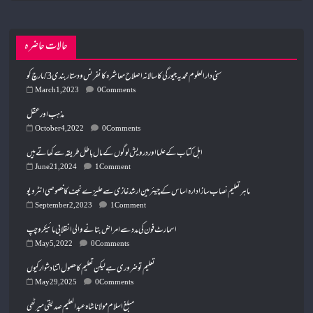
حالات حاضرہ
سنی دارالعلوم محمدیہ جیورگی کا سالانہ اصلاح معاشرہ کانفرنس و دستار بندی 3/ مارچ کو
March 1, 2023
0 Comments
مذہب اور عقل
October 4, 2022
0 Comments
اہل کتاب کے علما اور درویش لوگوں کے مال باطل طریقہ سے کھاتے ہیں
June 21, 2024
1 Comment
ماہر تعلیم نصاب ساز ادارہ اساس کے چیئرمین ارشد غازی سے علیزے نجف کا خصوصی انٹرویو
September 2, 2023
1 Comment
اسمارٹ فون کی مدد سے امراض بتانے والی انقلابی مائیکرو چپ
May 5, 2022
0 Comments
تعلیم تو ضروری ہے لیکن تعلیم کا حصول اتنا دشوار کیوں
May 29, 2025
0 Comments
مبلغ اسلام مولانا شاہ عبدالعلیم صدیقی میرٹھی