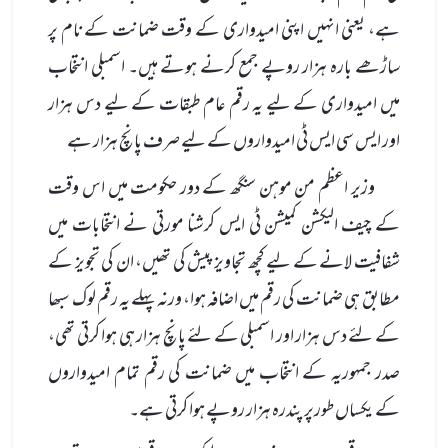
ہے، یعنی انہیں اپنی امیدواری کے وقت ضمانت کے نام پر
ساڑھے بارہ ہزار روپے جمع کرنے ہوتے ہیں۔ اسمبلی انتخاب
میں امیدواری کے لیے یہ رقم عام طبقات کے لیے دس ہزار
اور ایس سی ایس ٹی امیدواروں کے لیے صرف پانچ ہزار ہے
وزیر اعظم من موہن سنگھ کے دور حکومت میں اس وقت
کے چیف الیکشن کمیشن ٹی ایس کرشنا مورتی نے انتخابات میں
شفافیت لانے کے لیے کچھ تجاویز پیش کی تھیں، ان کی تجویز کے
مطابق ہی ضمانت کی رقم میں اضافہ ہوا، ورنہ پہلے یہ رقم لوک سبھا
کے لئے دس ہزار اور اسمبلی کے لئے پانچ ہزار ہی ہوا کرتی تھی،
صدر جمہوریہ کے انتخاب میں ضمانت کی رقم تمام امیدواروں
کے یکساں طورپر پندرہ ہزار روپے ہوا کرتی ہے۔