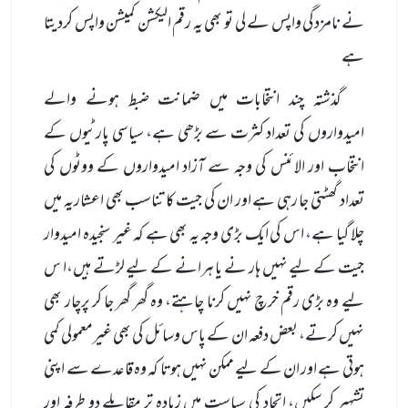
نے نامزدگی واپس لے لی تو بھی یہ رقم الیکشن کمیشن واپس کردیتا
ہے
گذشتہ چند انتخابات میں ضمانت ضبط ہونے والے
امیدواروں کی تعداد کثرت سے بڑھی ہے، سیاسی پارٹیوں کے
انتخاب اور الائنس کی وجہ سے آزاد امیدواروں کے ووٹوں کی
تعداد گھٹتی جا رہی ہے اور ان کی جیت کا تناسب بھی اعشاریہ میں
چلا گیا ہے، اس کی ایک بڑی وجہ یہ بھی ہے کہ غیر سنجیدہ امیدوار
جیت کے لیے نہیں ہار نے یا ہرانے کے لیے لڑتے ہیں،ا س
لیے وہ بڑی رقم خرچ نہیں کرنا چاہتے، وہ گھر گھر جا کر پرچار بھی
نہیں کرتے، بعض دفعہ ان کے پاس وسائل کی بھی غیرمعمولی کمی
ہوتی ہے اور ان کے لیے ممکن نہیں ہوتا کہ وہ قاعدے سے اپنی
تشہیر کر سکیں، اتحاد کی سیاست میں زیادہ تر مقابلے دو طرفہ اور