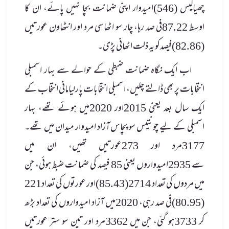
چھیالیس (546)امیدوار اپنی ضمانت بچا نہیں پائے، ان کا
اوسط 87.22فی صد رہا، چار سو اٹھاسی مرد اور انٹھاون عورتیں
(82.86)فیصدکو یہ ذلت اٹھانی پڑی۔
اب ایک نگاہ ضمانت ضبطی کے حوالے سے بہار اسمبلی
انتخابات پر بھی ڈالتے چلیں، اسمبلی انتخابات پارلیامانی انتخاب کے
ایک سال بعد یعنی 2015اور 2020میں ہوئے تھے، بہار
اسمبلی کے لیے چونتیس سو پچاس آزاد امیدوار میدان میں تھے۔
3177مرد اور 273عورتیں تھیں، ان میں
سے 2935امیدواروں یعنی 85 فیصد کی ضمانت ضبط ہوئی، جن
میں مردوں کی تعداد 2714(85.43)اور عورتوں کی تعداد221
(80.95)فی صد رہی، 2020میں آزاد امیدواروں کی تعداد بڑھ
کر 3733ہو گئی، جن میں 3362مرد اور تین سو ستر عورتیں