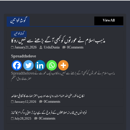
گوشۂ خواتین
View All
گوشۂ خواتین
مذہب اسلام نے عورتوں کو کبھی آگے بڑھنے سے نہیں روکا
January 21, 2026
UrduDunia
0 Comments
Spread the love
Spread the loveمذہب اسلام نے عورتوں کو کبھی آگے بڑھنے سے نہیں روکا جب ایک عورت نے
حضرت فاروق اعظم
نکاح عائشہ رضی اللہ عنہا مستند روایات اور جدید اعتراضات کا تقابلی مطالعہ
0 Comments
January 12, 2026
نوجوانوں میں قائدانہ صلاحیتوں کے فروغ کے لیے لیڈر تربیتی پروگرام کا آغاز
0 Comments
July 28, 2025