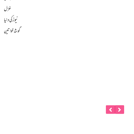
غزل
نیوز کی دنیا
گوشۂ خواتین