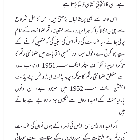
ہے، ان کا انتخابی نشان ڈالنا پڑتا ہے
اس وجہ سے بھی پریشانیاں بڑھتی ہیں، اس کا حل شروع
سے ہی یہ نکالا گیا کہ ہر امیدوار سے متعینہ رقم ضمانت کے نام
پر لی جائے، یہ ضمانت کی رقم اس کی سنجیدگی کو متعین کرنے کے
لیے ہوا کرتی ہے، لوک سبھا اور اسمبلی انتخابات میں ضمانتی رقم کا
تذکرہ ریپرزنٹو آف پپلز ایکٹ1951؁ اورنائب صدر
سے متعلق ضمانتی رقم کا تذکرہ پریسیڈنٹ اینڈ وائس پریسیڈنٹ
الیکشن ایکٹ 1952؁ میں موجود ہے، ان دنوں
پارلیامنٹ کے امیدواروں سے پچیس ہزار روپے لیے جاتے
ہیں
اگر امید وار ایس سی، ایس ٹی زمرہ کے ہوں تو ان کی ضمانت
کی رقم عام طبقات کے امیدواروں کے مقابلے نصف ہوجاتی