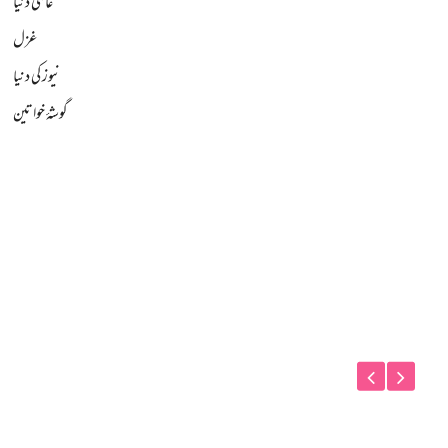
عالمی دنیا
غزل
نیوز کی دنیا
گوشۂ خواتین