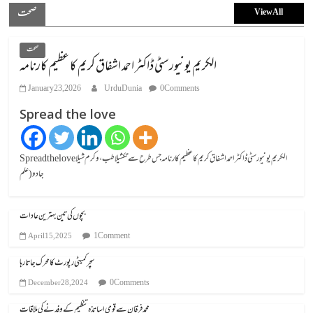
صحت
View All
صحت
الکریم یونیورسٹی ڈاکٹر احمد اشفاق کریم کا عظیم کارنامہ
January 23, 2026
UrduDunia
0 Comments
Spread the love
Spread the loveالکریم یونیورسٹی ڈاکٹر احمد اشفاق کریم کا عظیم کارنامہ جس طرح سے تکشیلا طب، وکرم شیلا
جادو (علم
بچوں کی تین بہترین عادات
1 Comment
April 15, 2025
سچر کمیٹی رپورٹ کا محرک جاتا رہا
0 Comments
December 28, 2024
محمد فرقان سے قومی اساتذہ تنظیم کے وفد نے کی ملاقات