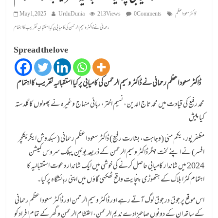
ڈاکٹر سعود اعظم
0 Comments
213 Views
UrduDunia
May 1, 2025
رحمانی نے ڈاکٹر وسیم الرحمن کی کامیابی پر کیا استقبالیہ تقریب کا اہتمام
Spread the love
ڈاکٹر سعود اعظم رحمانی نے ڈاکٹر وسیم الرحمن کی کامیابی پر کیا استقبالیہ تقریب کا اہتمام
محمد رفیع کی قیادت میں محمد تاج الدین، نسیم اختر، ربانی منہاج وغیرہ نے پھولوں کا گلدستہ
کیا پیش
مظفر پور، یکم مئی (وجاہت، بشارت رفیع) ڈاکٹر سعود اعظم رحمانی (سبکدوش ایگریکلچر
افسر) نے اپنے لخت جگر ڈاکٹر وسیم الرحمن کے ذریعہ یونین پبلک سروس کمیشن
2024 میں شاندار کامیابی حاصل کرنے کی خوشی میں ایک شاندار دعوت استقبالیہ کا
اہتمام کٹرا بلاک کے ہتھوڑی پنچایت واقع ٹھکہی گاؤں میں اپنی رہائشگاہ پر کیا۔
اس موقع پر جوق در جوق لوگ آتے رہے اور ڈاکٹر وسیم الرحمن اور ڈاکٹر سعود اعظم رحمانی
کے ساتھ ان کے دونوں صاحبزادے ندیم الرحمن، احتشام الرحمن و گھر کے تمام افراد کو