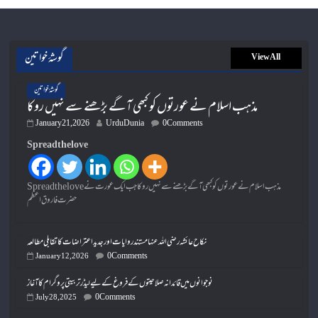
گوشۂ خواتین
View All
گوشۂ خواتین
مذہب اسلام نے عورتوں کو کبھی آگے بڑھنے سے نہیں روکا
January 21, 2026
UrduDunia
0 Comments
Spread the love
Spread the loveمذہب اسلام نے عورتوں کو کبھی آگے بڑھنے سے نہیں روکا جب ایک عورت نے
حضرت فاروق اعظم
نکاح عائشہ رضی اللہ عنہا مستند روایات اور جدید اعتراضات کا تقابلی مطالعہ
0 Comments
January 12, 2026
نوجوانوں میں قائدانہ صلاحیتوں کے فروغ کے لیے لیڈر تربیتی پروگرام کا آغاز
0 Comments
July 28, 2025