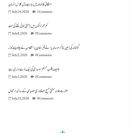
مہنگائی کا بوجھ پس رہا ہے مڈل کلاس انسان
July 14, 2026
1 Comment
کم عمر لڑکوں میں بڑھتی ہوئی نشے کی لت
July 8, 2026
0 Comments
گوشالہ کی زمین بتا کر سوسالہ پرانے قبرستان پر انتظامیہ نے چلا دیا بلڈوزر
July 3, 2026
0 Comments
تالیف قلب مسلم سوسائٹی کی ایک ذمے داری ہے
July 1, 2026
0 Comments
July 23, 2026
0 Comments