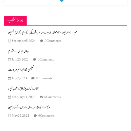
ہمارا انتخاب
میرے اولین استاد مولانا یوسف صاحب قبلہ کی بارگاہ میں خراجِ تحسین
September 5, 2024
0 Comments
میاں بیوی اور شرم
July 25, 2022
0 Comments
تعلیمی نظام رام بھروسے
July 2, 2023
0 Comments
حجاب تنازعہ چند قابل غور باتیں
February 11, 2022
9 Comments
وکالت کا پیشہ اور دینی مدارس کے فارغین
May 28, 2022
0 Comments