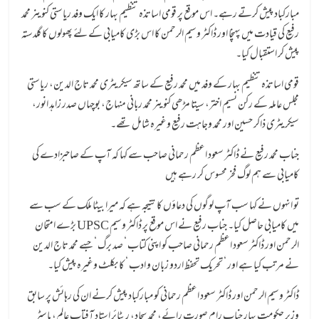
مبارکباد پیش کرتے رہے۔ اس موقع پر قومی اساتذہ تنظیم بہار کا ایک وفد ریاستی کنوینر محمد
رفیع کی قیادت میں پہنچا اور ڈاکٹر وسیم الرحمن کا اس بڑی کامیابی کے لئے پھولوں کا گلدستہ
پیش کر استقبال کیا۔
قومی اساتذہ تنظیم بہار کے وفد میں محمد رفیع کے ساتھ سیکریٹری محمد تاج الدین، ریاستی
مجلس عاملہ کے رکن نسیم اختر، سیتا مڑھی کنوینر محمد ربانی منہاج، بوچہاں صدر زاہد انور،
سیکریٹری ذاکر حسین اور محمد وجاہت رفیع وغیرہ شامل تھے۔
جناب محمد رفیع نے ڈاکٹر سعود اعظم رحمانی صاحب سے کہا کہ آپ کے صاحبزادے کی
کامیابی سے ہم لوگ فخر محسوس کر رہے ہیں
تو انہوں نے کہا سب آپ لوگوں کی دعاؤں کا نتیجہ ہے کہ میرا بیٹا ملک کے سب سے
بڑے امتحان UPSC میں کامیابی حاصل کیا۔ جناب رفیع نے اس موقع پر ڈاکٹر وسیم
الرحمن اور ڈاکٹر سعود اعظم رحمانی صاحب کو اپنی کتاب ‘ صد برگ ‘ جسے محمد تاج الدین
نے مرتب کیا ہے اور ‘ تحریک تحفظ اردو زبان و ادب ‘ کا بکلٹ وغیرہ پیش کیا۔
ڈاکٹر وسیم الرحمن اور ڈاکٹر سعود اعظم رحمانی کو مبارکباد پیش کرنے ان کی رہائش پر سابق
وزیر حکومت بہار جناب رام صورت رائے، محمد سجاد، ریٹائر استاد آفتاب عالم، ماسٹر