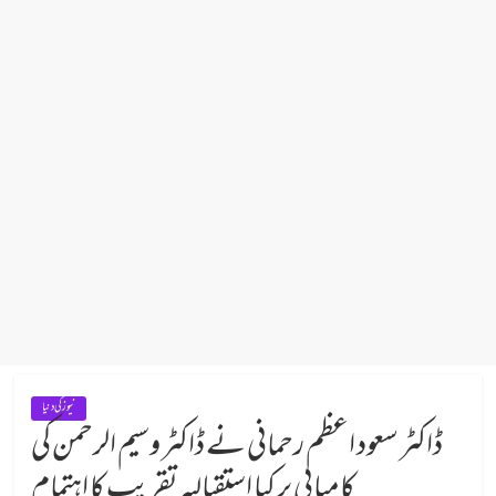
نیوز کی دنیا
ڈاکٹر سعود اعظم رحمانی نے ڈاکٹر وسیم الرحمن کی
کامیابی پر کیا استقبالیہ تقریب کا اہتمام