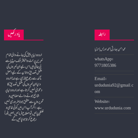
رابطہ
یاد رکھیں
محمد امن بھارتی | محمد اویس | انڈیا
whatsApp:
خبریں پرنٹ و الیکٹرانک میڈیا سے
9771805386
لی جاتی ہیں اس لیے ان خبروں کی
مکمل تصدیق و تائید کے لیے اصل
مآخد سے رجوع لازمی ہے لہذا اردو
Email:
دنیا ان خبروں کی مکمل تصدیق کا
urdudunia92@gmail.c
دعویٰ نہیں کرتا ہے اور اردو دنیا پر
om
شائع ہونے والے مضامین و
Website:
تحریروں سے متفق ہونا ضروری نہیں
ہے
:
اگر آپ اس میں کوئی خامی و
www.urdudunia.com
غلطی پائیں تو اصلاح فرمائیں ہمیں فوراً