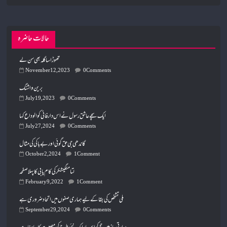
حالات حاضرہ
تھوڑا سا گلہ بھی سن لے
November 12, 2023
0 Comments
برین واشنگ
July 19, 2023
0 Comments
ایک سچے عاشق رسول نے اس دار فانی کو الوداع کہا
July 27, 2024
0 Comments
گاندھی جی حق گوئی اور بے باکی کی مثال
October 2, 2024
1 Comment
لتامنگیشکر کی کام یابی کا پہلا صفحہ
February 9, 2022
1 Comment
ملی تشخص کی بقاکے لیے ہماری صفوں میں اتحاد ضروری ہے
September 29, 2024
0 Comments