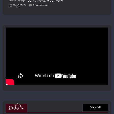
بھارتی عازمینِ حج کو اس بار ایک نئی طرح کی مصیبت کا سامنا ہے
May 9, 2023
0 Comments
سائنس کی دنیا
View All